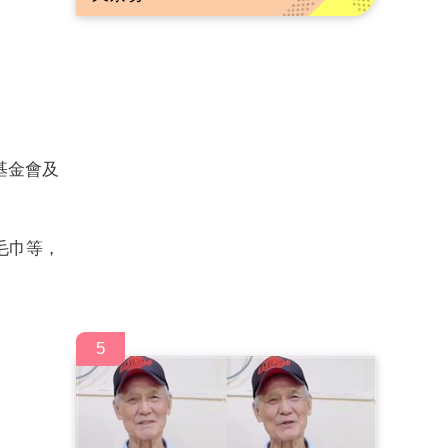
基金會及
毛巾等，
5