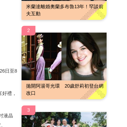
米蘭達離婚奧蘭多布魯13年！罕談前
夫互動
2
26日至8
拋開阿湯哥光環 20歲舒莉初登台網
改口
富好禮，
3
吋液晶
家。