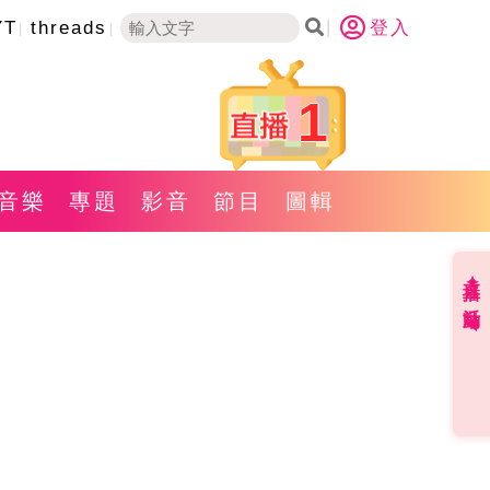
YT
threads
登入
1
音樂
專題
影音
節目
圖輯
直播✦活動