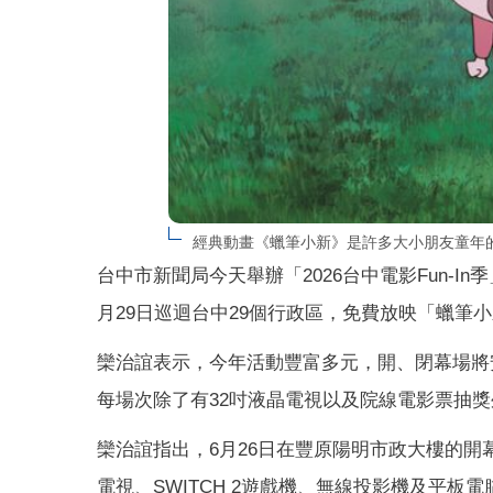
經典動畫《蠟筆小新》是許多大小朋友童年
台中市新聞局今天舉辦「2026台中電影Fun-I
月29日巡迴台中29個行政區，免費放映「蠟筆
欒治誼表示，今年活動豐富多元，開、閉幕場將
每場次除了有32吋液晶電視以及院線電影票抽獎
欒治誼指出，6月26日在豐原陽明市政大樓的開
電視、SWITCH 2遊戲機、無線投影機及平