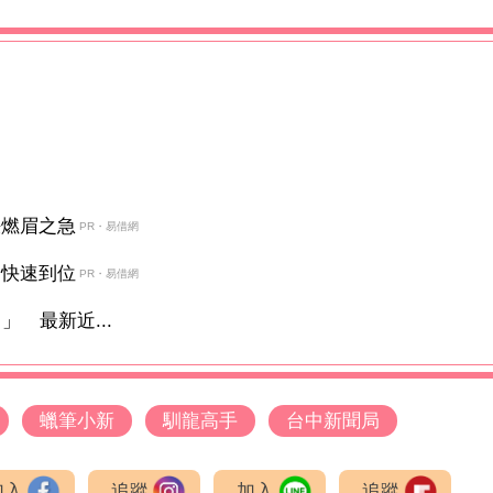
決燃眉之急
PR・易借網
金快速到位
PR・易借網
 最新近...
蠟筆小新
馴龍高手
台中新聞局
加入
追蹤
加入
追蹤