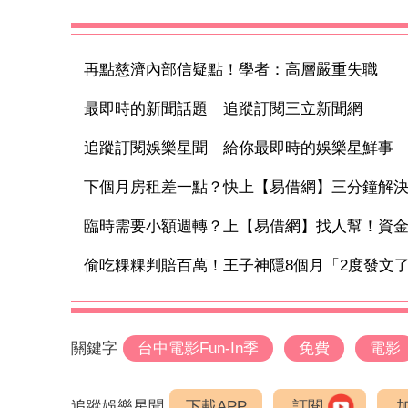
再點慈濟內部信疑點！學者：高層嚴重失職
最即時的新聞話題 追蹤訂閱三立新聞網
追蹤訂閱娛樂星聞 給你最即時的娛樂星鮮事
下個月房租差一點？快上【易借網】三分鐘解
臨時需要小額週轉？上【易借網】找人幫！資
偷吃粿粿判賠百萬！王子神隱8個月「2度發文了」
關鍵字
台中電影Fun-In季
免費
電影
追蹤娛樂星聞
下載APP
訂閱