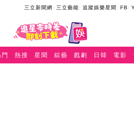
三立新聞網
三立藝能
追蹤娛樂星聞
FB
熱門
熱搜
星聞
綜藝
戲劇
日韓
電影