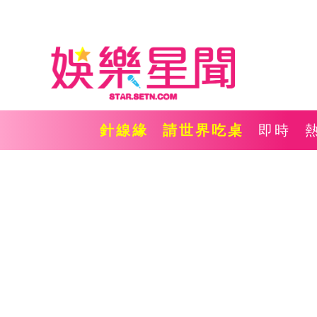
針線緣
請世界吃桌
即時