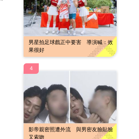
男星拍足球戲正中要害 導演喊：效
果很好
4
影帝親密照遭外流 與男密友臉貼臉
又索吻