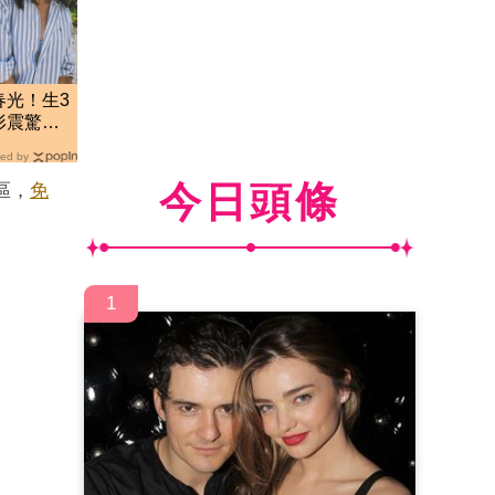
春光！生3
形震驚百
ed by
今日頭條
區，
免
1