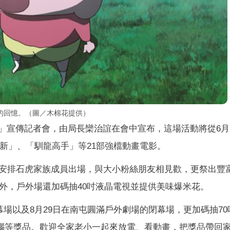
的回憶。（圖／木棉花提供）
n季」宣傳記者會，由局長欒治誼在會中宣布，這場活動將從6月
小新」、「馴龍高手」等21部強檔動畫電影。
安排石虎家族成員出場，與大小粉絲朋友相見歡，更祭出豐
外，戶外場還加碼抽40吋液晶電視並提供美味爆米花。
幕場以及8月29日在南屯圓滿戶外劇場的閉幕場，更加碼抽70
板電腦等獎品。歡迎全家老小一起來放電、看動畫，把獎品帶回