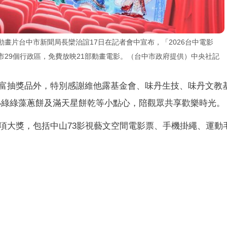
21部動畫片台中市新聞局長欒治誼17日在記者會中宣布，「2026台中電影
迴全市29個行政區，免費放映21部動畫電影。（台中市政府提供）中央社記
富抽獎品外，特別感謝維他露基金會、味丹生技、味丹文教
小綠綠藻蔥餅及滿天星餅乾等小點心，陪觀眾共享歡樂時光。
項大獎，包括中山73影視藝文空間電影票、手機掛繩、運動