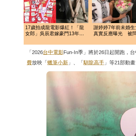
17歲拍成龍電影爆紅！「龍
謝婷婷7年前未婚生
女郎」吳辰君嫁豪門13年
真實反應曝光 被
超辣比基尼照曝
「開明喊這句」
「2026
台中
電影
Fun-In季」將於26日起開跑
費
放映「
蠟筆小新
」、「
馴龍高手
」等21部動