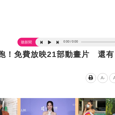
0:00
0:00
聽新聞
6開跑！免費放映21部動畫片 還有
A-