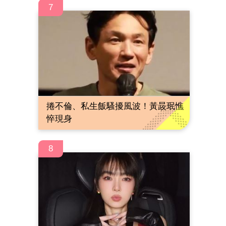
7
捲不倫、私生飯騷擾風波！黃晸珉憔
悴現身
8