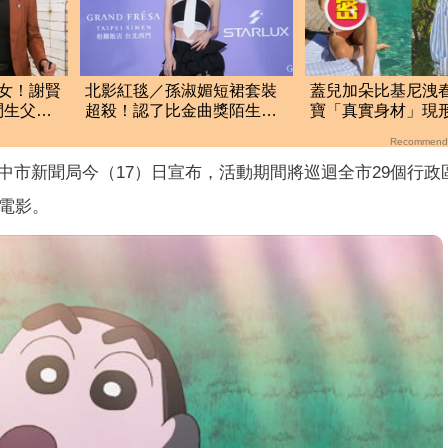
女！謝賢
北影紅毯／孫淑媚短裙套裝
蓋兒加朵比基尼洩
問生父
超殺！認了比金曲獎陌生
寶「真實身材」現
笑喊：一切都很新鮮
萬人
Recommend
，台中市新聞局今（17）日宣布，活動期間將巡迴全市29個行政
畫電影。