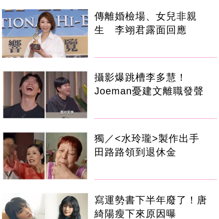
傳離婚檢場、女兒非親
生 李翊君露面回應
攝影爆跳槽李多慧！
Joeman憂建文離職發聲
獨／<水玲瓏>製作出手
田路路領到退休金
寫運勢書下半年廢了！唐
綺陽瘦下來原因曝