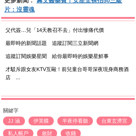
更多新聞：
籌父醫藥費！女星全裸拍50三級
片：沒靈魂
父代簽…兒「14天教召不去」付出慘痛代價
最即時的新聞話題 追蹤訂閱三立新聞網
追蹤訂閱娛樂星聞 給你最即時的娛樂星鮮事
才駁斥跟女友KTV互毆！前兒童台哥哥深夜現身商務酒
店 ...
關鍵字
JJ 涵
伊芙蝶
半夜停看聽
台東玄濟宮
私人帳戶
斂財
收錢