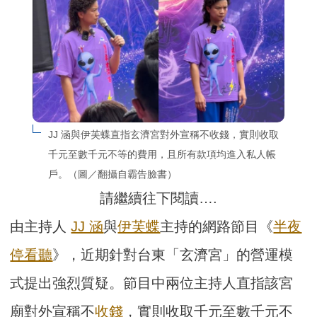
JJ 涵與伊芙蝶直指玄濟宮對外宣稱不收錢，實則收取
千元至數千元不等的費用，且所有款項均進入私人帳
戶。（圖／翻攝自霸告臉書）
請繼續往下閱讀….
由主持人
JJ 涵
與
伊芙蝶
主持的網路節目《
半夜
停看聽
》，近期針對台東「玄濟宮」的營運模
式提出強烈質疑。節目中兩位主持人直指該宮
廟對外宣稱不
收錢
，實則收取千元至數千元不