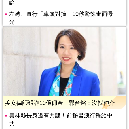
論
左轉、直行「車頭對撞」10秒驚悚畫面曝
光
美女律師狠詐10億佣金 郭台銘：沒找仲介
雲林縣長身邊有共諜！前秘書洩行程給中
共