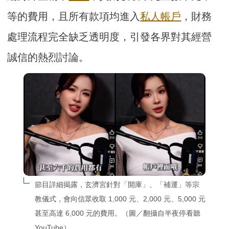
等的費用，且所有款項均進入
私人帳戶
，財務
處理流程完全缺乏透明度，引發各界對其經營
誠信的熱烈討論。
節目詳細揭露，玄濟宮針對「開庫」、「補運」等宗
教儀式，會向信眾收取 1,000 元、2,000 元、5,000 元
甚至高達 6,000 元的費用。（圖／翻攝自半夜停看聽
YouTube）