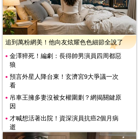
追到萬粉網美！他向友炫耀色色細節全說了
金澤猝死！編劇：長得帥男演員四周都惡
狼
預言外星人降台東！玄濟宮9大爭議一次
看
吊車王擁多妻沒被女權圍剿？網揭關鍵原
因
才喊想活著出院！資深演員抗癌2個月病
逝