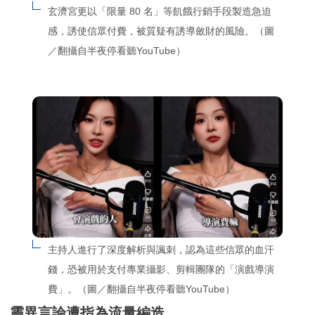
玄濟宮更以「限量 80 名」等飢餓行銷手段製造急迫
感，誘使信眾付費，被質疑有誘導斂財的風險。（圖
／翻攝自半夜停看聽YouTube）
主持人進行了深度解析與諷刺，認為這些信眾的血汗
錢，恐被用於支付專業攝影、剪輯團隊的「演戲導演
費」。（圖／翻攝自半夜停看聽YouTube）
靈異言論遭指為流量編造