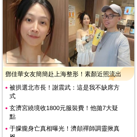
鄧佳華女友簡簡赴上海整形！素顏近照流出
被拱選北市長！謝震武：這是我不缺席方
式
玄濟宮繞境收1800元服裝費！他拋7大疑
點
于朦朧身亡真相曝光！濟顛禪師調靈揪真
兇