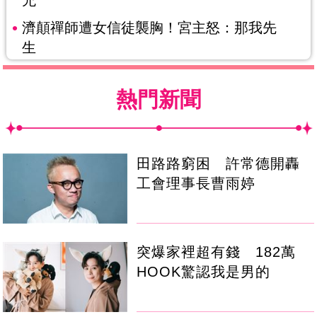
濟顛禪師遭女信徒襲胸！宮主怒：那我先
生
熱門新聞
田路路窮困 許常德開轟
工會理事長曹雨婷
突爆家裡超有錢 182萬
HOOK驚認我是男的