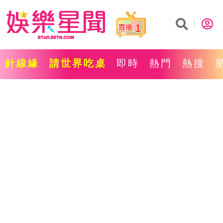
1
針線緣
請世界吃桌
即時
熱門
熱搜