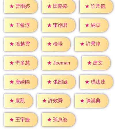
★
曹雨婷
★
田路路
★
許常德
★
納豆
★
王敏淳
★
李翊君
★
檢場
★
潘越雲
★
許景淳
★
建文
★
李多慧
★
Joeman
★
唐綺陽
★
張韶涵
★
瑪法達
★
康凱
★
許效舜
★
陳漢典
★
王宇婕
★
孫燕姿