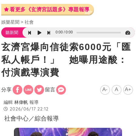
看更多《玄濟宮話題多》專題報導
娛樂星聞
社會
0:00
0:00
聽新聞
玄濟宮爆向信徒索6000元「匯
私人帳戶！」 她曝用途酸：
付演戲導演費
A-
A
A+
分享
留言
編輯
林偉帆
報導
2026/06/17 22:12
社會中心／綜合報導