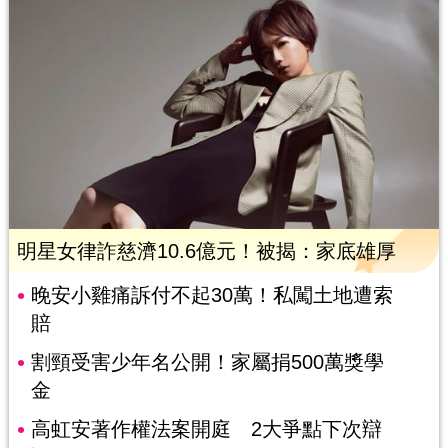
明星女律詐慈濟10.6億元！被揭：家底雄厚
晚安小雞痛訴付不起30萬！私闖土地遭索
賠
割頸受害少年名公開！家屬捐500萬獎學
金
高虹安著作權法案開庭 2大爭點下次辯