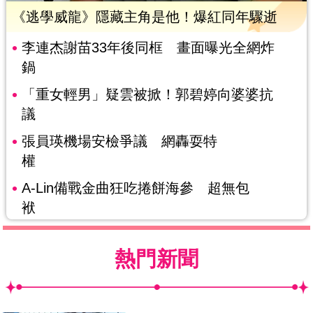
《逃學威龍》隱藏主角是他！爆紅同年驟逝
李連杰謝苗33年後同框 畫面曝光全網炸
鍋
「重女輕男」疑雲被掀！郭碧婷向婆婆抗
議
張員瑛機場安檢爭議 網轟耍特
權
A-Lin備戰金曲狂吃捲餅海參 超無包
袱
熱門新聞