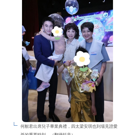
何猷君出席兒子畢業典禮，四太梁安琪也到場見證愛
孫的重要時刻。（翻攝抖音）