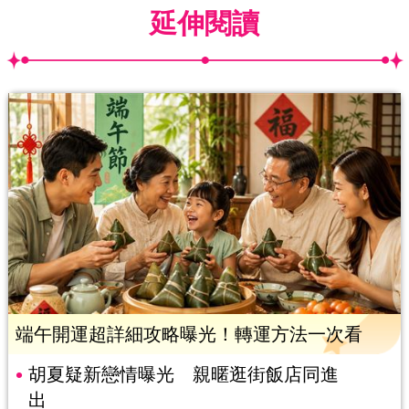
延伸閱讀
端午開運超詳細攻略曝光！轉運方法一次看
胡夏疑新戀情曝光 親暱逛街飯店同進
出