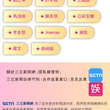
★
關之琳
★
許常德
★
王國旌
★
馬清偉
★
陳美琪
★
亞莉安娜
★
康凱
★
李多慧
★
Joeman
★
建文
★
唐綺陽
關於三立新聞網
隱私權聲明
三立新聞自律守則
合作提案窗口
意見反應
三立新聞網
為了提供更好的閱讀內容，我們使用相關網站技
Copyright ©2026 Sanlih E-Television All Rights
術來改善使用者體驗，也尊重用戶的隱私權，特別提出聲明。