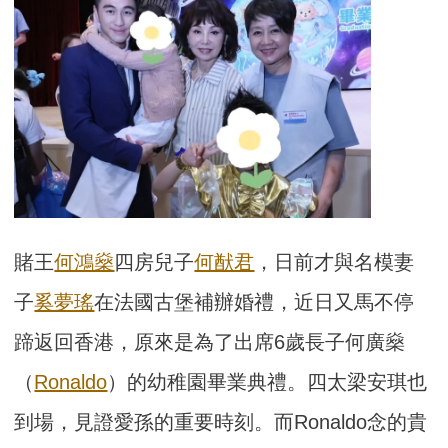
賭王
何鴻燊
四房兒子
何猷君
，日前才與名模妻
子
奚夢瑤
在法國古堡補辦婚禮，近日又馬不停
蹄返回香港，原來是為了出席6歲長子何廣燊
（
Ronaldo
）的幼稚園畢業典禮。四太梁安琪也
到場，見證愛孫的重要時刻。而Ronaldo念的貴