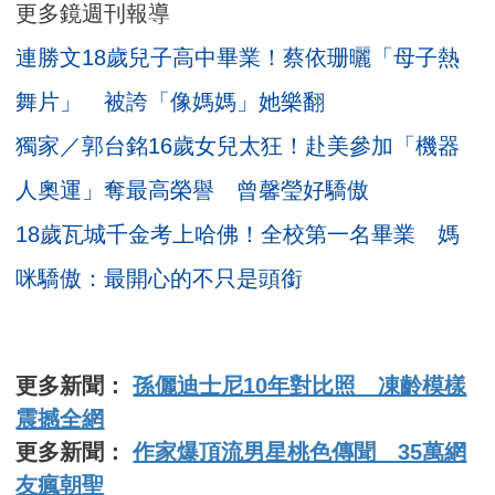
更多鏡週刊報導
連勝文18歲兒子高中畢業！蔡依珊曬「母子熱
舞片」 被誇「像媽媽」她樂翻
獨家／郭台銘16歲女兒太狂！赴美參加「機器
人奧運」奪最高榮譽 曾馨瑩好驕傲
18歲瓦城千金考上哈佛！全校第一名畢業 媽
咪驕傲：最開心的不只是頭銜
更多新聞：
孫儷迪士尼10年對比照 凍齡模樣
震撼全網
更多新聞：
作家爆頂流男星桃色傳聞 35萬網
友瘋朝聖