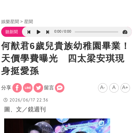
娛樂星聞
星聞
0:00
0:00
聽新聞
何猷君6歲兒貴族幼稚園畢業！
天價學費曝光 四太梁安琪現
身挺愛孫
A-
A
A+
分享
留言
2026/06/17 22:36
圖、文／鏡週刊