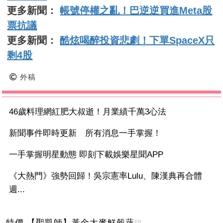
更多新聞：
帳號停權之亂！巴逆逆買進Meta股
票抗議
更多新聞：
酷炫喝醉投資悲劇！下單SpaceX只
剩4股
外稿
46歲料理網紅肥大叔逝！月業績千萬3心法
新聞事件即時更新 所有消息一手掌握！
一手掌握明星動態 即刻下載娛樂星聞APP
《大熱門》強勢回歸！吳宗憲率Lulu、陳漢典再合體
週...
特價 【聖凱師】黃金大麥鮮穀蔬
PR