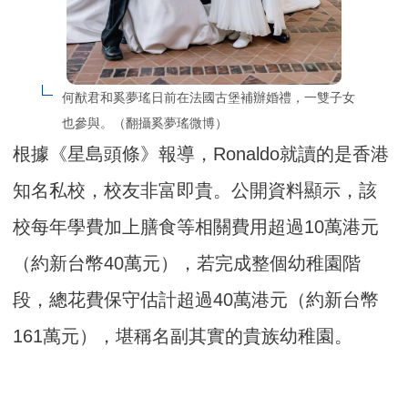
何猷君和奚夢瑤日前在法國古堡補辦婚禮，一雙子女
也參與。（翻攝奚夢瑤微博）
根據《星島頭條》報導，Ronaldo就讀的是香港
知名私校，校友非富即貴。公開資料顯示，該
校每年學費加上膳食等相關費用超過10萬港元
（約新台幣40萬元），若完成整個幼稚園階
段，總花費保守估計超過40萬港元（約新台幣
161萬元），堪稱名副其實的貴族幼稚園。