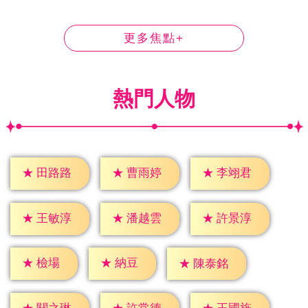
更多焦點+
熱門人物
★
田路路
★
曹雨婷
★
李翊君
★
王敏淳
★
潘越雲
★
許景淳
★
檢場
★
納豆
★
陳泰銘