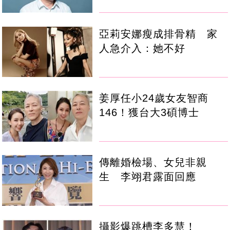
亞莉安娜瘦成排骨精 家
人急介入：她不好
姜厚任小24歲女友智商
146！獲台大3碩博士
傳離婚檢場、女兒非親
生 李翊君露面回應
攝影爆跳槽李多慧！