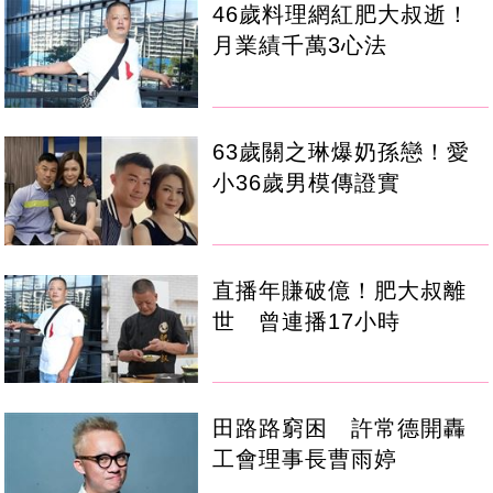
46歲料理網紅肥大叔逝！
月業績千萬3心法
63歲關之琳爆奶孫戀！愛
小36歲男模傳證實
直播年賺破億！肥大叔離
世 曾連播17小時
田路路窮困 許常德開轟
工會理事長曹雨婷