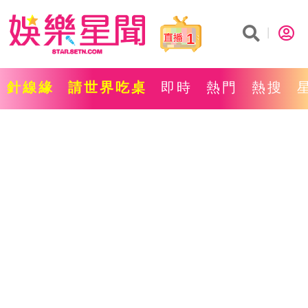
1
針線緣
請世界吃桌
即時
熱門
熱搜