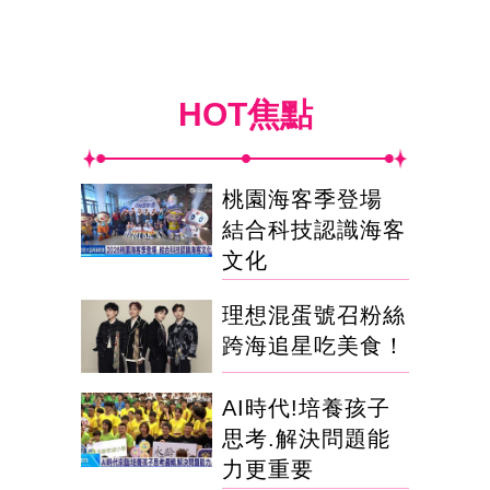
HOT焦點
桃園海客季登場
結合科技認識海客
文化
理想混蛋號召粉絲
跨海追星吃美食！
AI時代!培養孩子
思考.解決問題能
力更重要