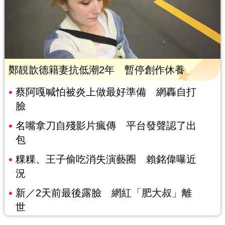
鄭靚歆德籍妻抗低潮2年 暫停創作休養
蔡阿嘎喊怕被炎上做最好準備 網轟自打
臉
名嘴拿刀自殘影片瘋傳 平台發聲認了出
包
粿粿、王子偷吃消失演藝圈 賴銘偉曝近
況
新／2天前最後露臉 網紅「肥大叔」離
世