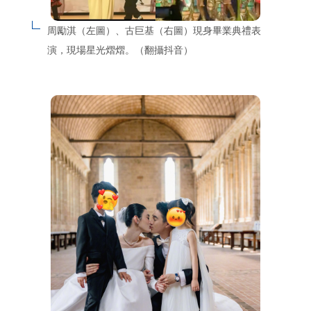
周勵淇（左圖）、古巨基（右圖）現身畢業典禮表
演，現場星光熠熠。（翻攝抖音）