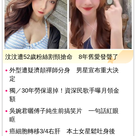
汶汶遭52歲粉絲割頸搶命 8年舊愛發聲了
外型遭疑濟顛禪師分身 男星宣布重大決
定
獨／30年勞保退掉！資深民歌手曝月領金
額
吳婉君曬傅子純生前搞笑片 一句話紅眼
眶
癌細胞轉移3/4右肝 本土女星鬆吐身後