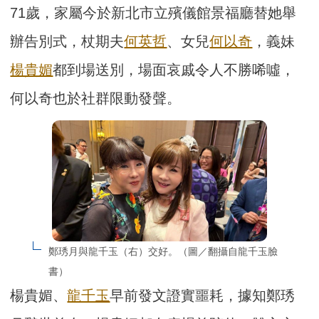
71歲，家屬今於新北市立殯儀館景福廳替她舉
辦告別式，杖期夫
何英哲
、女兒
何以奇
，義妹
楊貴媚
都到場送別，場面哀戚令人不勝唏噓，
何以奇也於社群限動發聲。
鄭琇月與龍千玉（右）交好。（圖／翻攝自龍千玉臉
書）
楊貴媚、
龍千玉
早前發文證實噩耗，據知鄭琇