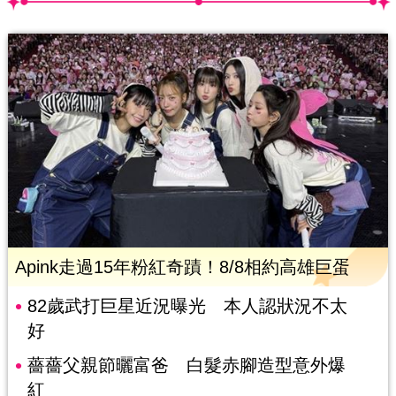
Apink走過15年粉紅奇蹟！8/8相約高雄巨蛋
82歲武打巨星近況曝光 本人認狀況不太
好
薔薔父親節曬富爸 白髮赤腳造型意外爆
紅