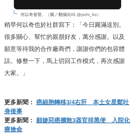
何以奇發聲。（圖／翻攝自IG @yichi_ho）
稍早何以奇也於社群寫下：「今日圓滿送別。
很多關心、幫忙的親朋好友，萬分感謝。以及
願意等待我的合作廠商們，謝謝你們的包容體
諒。修整一下，馬上切回工作模式，再次感謝
大家。」
更多新聞：
癌細胞轉移3/4右肝 本土女星鬆吐
身後事
更多新聞：
顧婕惡癌擴散3器官排黑便 入院化
療搶命