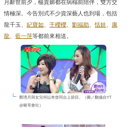
月辭世前夕，楊貴媚都在病榻前陪伴，雙方交
情極深。今告別式不少資深藝人也到場，包括
龍千玉、
紀寶如
、
于櫻櫻
、
劉福助
、
恬娃
、
康
龍
、
藍一萍
等都前來相送。
鄭琇月與女兒何以奇曾同台上節目。（圖／翻攝自YT 
@豬哥會社）