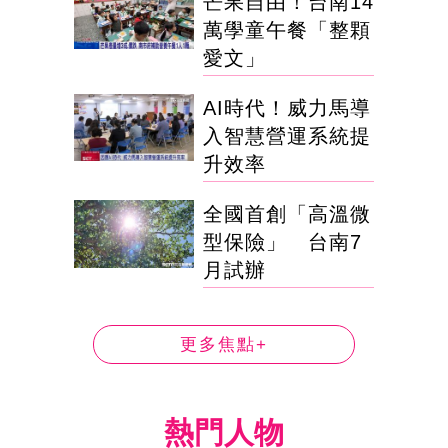
芒果自由！台南14
萬學童午餐「整顆
愛文」
AI時代！威力馬導
入智慧營運系統提
升效率
全國首創「高溫微
型保險」 台南7
月試辦
更多焦點+
熱門人物