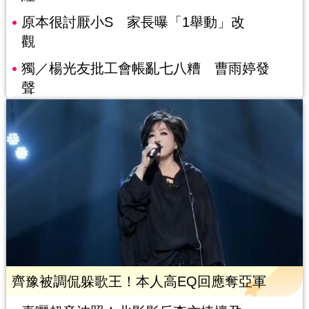
原本很討厭小S 家長曝「1舉動」改
觀
獨／楊光友批工會帳亂七八糟 曹雨婷發
聲
齊豫被調侃躲歌王！本人高EQ回應奪亞軍