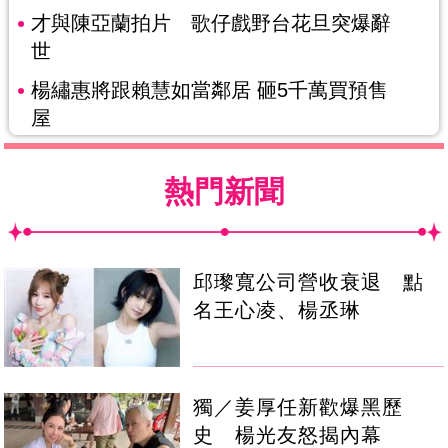
才與陳亞蘭拍片 歌仔戲野台花旦突爆辭
世
楊繡惠將跟賴慧如當鄰居 砸5千萬買預售
屋
熱門新聞
邱瓈寬公司營收衰退 點
名王心凌、楊丞琳
獨／姜厚任新歡爆黑歷
史 楊光友怒揭內幕