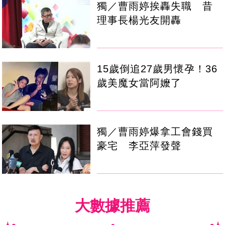
獨／曹雨婷挨轟失職 昔
理事長楊光友開轟
15歲倒追27歲男懷孕！36
歲美魔女當阿嬤了
獨／曹雨婷爆拿工會錢買
豪宅 李亞萍發聲
大數據推薦