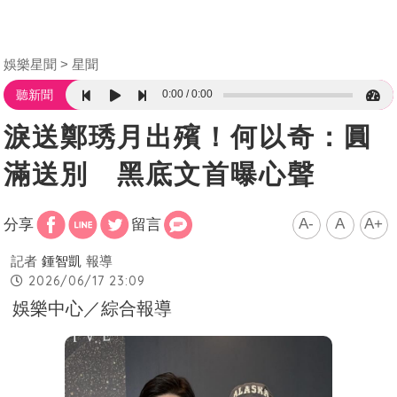
娛樂星聞
星聞
0:00
0:00
聽新聞
淚送鄭琇月出殯！何以奇：圓
滿送別 黑底文首曝心聲
A-
A
A+
分享
留言
記者
鍾智凱
報導
2026/06/17 23:09
娛樂中心／綜合報導