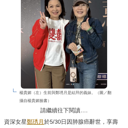
楊貴媚（左）生前與鄭琇月是結拜的義妹。（圖／翻
攝自楊貴媚臉書）
請繼續往下閱讀….
資深女星
鄭琇月
於5/30日因肺腺癌辭世，享壽