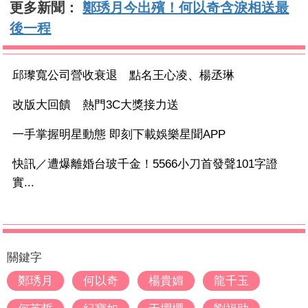
更多新聞：
鄭琇月今出殯！何以奇含淚相送最
後一程
邱瓈寬公司營收衰退 點名王心凌、楊丞琳
改版大回饋 熱門3C大獎接力送
一手掌握明星動態 即刻下載娛樂星聞APP
快訊／遭爆離婚台玻千金！5566小刀首發聲101字證
實...
關鍵字
鄭琇月
何以奇
楊貴媚
龍千玉