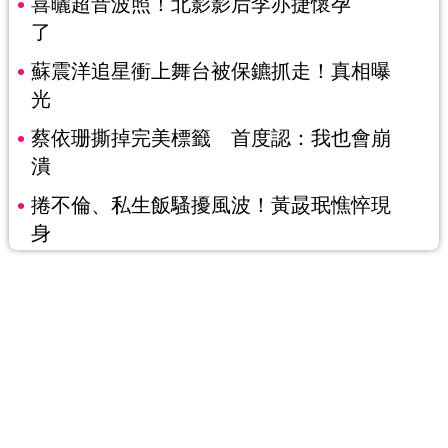
喜曬超音波照！北影影后李亦捷懷孕
了
蘇震洋追星衝上舞台被保鑣抓走！真相曝
光
蔡依珊撕掉完美標籤 首度認：我也會崩
潰
捲不倫、私生飯騷擾風波！黃晸珉憔悴現
身