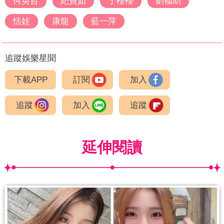
何英哲
紀寶如
于櫻櫻
劉福助
恬娃
康龍
藍一萍
追蹤娛樂星聞
下載APP
訂閱
加入
追蹤
加入
追蹤
延伸閱讀