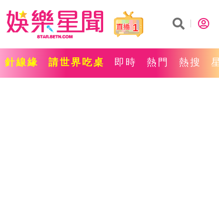
1
針線緣
請世界吃桌
即時
熱門
熱搜