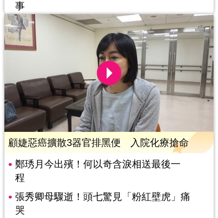
事
顧婕惡癌擴散3器官排黑便 入院化療搶命
鄭琇月今出殯！何以奇含淚相送最後一
程
張秀卿母驟逝！頭七驚見「粉紅壁虎」痛
哭