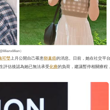
nxlillian）
施可瑩
上月公開自己罹患
卵巢癌
的消息。日前，她在社交平
生評估後認為她已無法承受
化療
的負荷，建議暫停相關療程