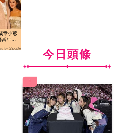
3歲章小蕙
悔當年嫁
ed by
今日頭條
1