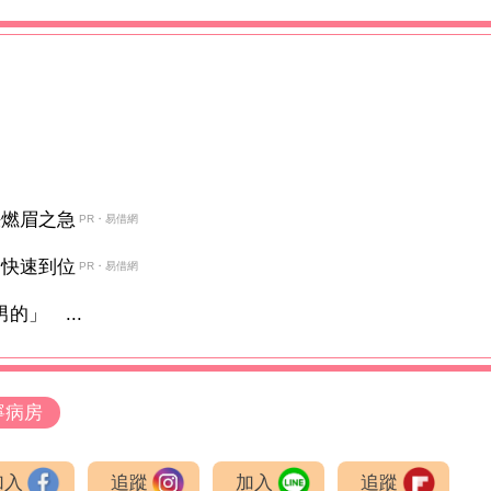
決燃眉之急
PR・易借網
金快速到位
PR・易借網
的」 ...
寧病房
加入
追蹤
加入
追蹤