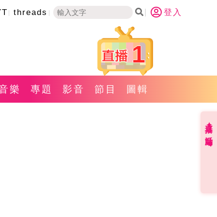
YT
threads
登入
1
音樂
專題
影音
節目
圖輯
直播✦活動