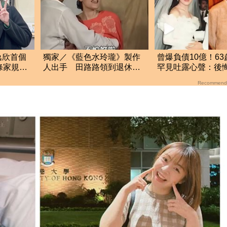
逸欣首個
獨家／《藍色水玲瓏》製作
曾爆負債10億！6
條家規逼
人出手 田路路領到退休
罕見吐露心聲：後
金！隱忍6年吐內幕
給鍾鎮濤
Recommend