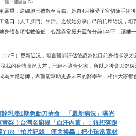
。（圖／翻攝自IG）
更嚴重，癌細胞已擴散至盲腸。她自4月接受子宮切除手術
工造口（人工肛門）生活。之後她分享自己的抗癌近況，坦
她身體各項指數偏低，心跳異常飆升至每分鐘140下，讓她
她（17日）更新近況，坦言醫師評估後認為她目前身體狀況太
生說我的身體狀況太差，已經不適合化療，所以之後會以舒緩
成為大體老師，希望能幫助更多未來的醫學生，相信大家都
確診乳癌1期急動刀搶命 「最新病況」曝光
軍雪梨！台灣名廚揭「血汗內幕」：很想落跑
萬YTR「拍片記錄」痛哭挨轟：把小孩當素材