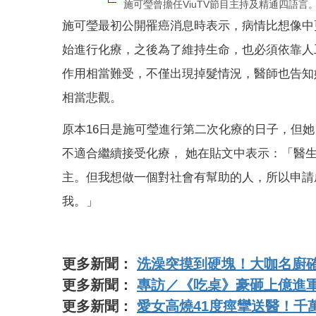
施可瑩曾擔任ViuTV節目主持及精通四語言
施可瑩最初公開罹癌消息時表示，病情比想像中
始進行化療，之後為了維持生命，也必須依靠人
作用相當難受，不僅出現掉髮情況，醫師也告知
相當悲觀。
原本16日是施可瑩進行第二次化療的日子，但
不適合繼續接受化療， 她在貼文中表示：「醫
主。但我想做一個對社會有幫助的人，所以申請
我。」
更多新聞：
洗澡突摸到硬塊！大咖名廚
更多新聞：
專訪／《吃桌》豪砸上億進
更多新聞：
愛女高燒41度痙攣送醫！千