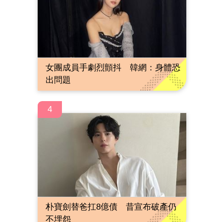
女團成員手劇烈顫抖 韓網：身體恐
出問題
4
朴寶劍替爸扛8億債 昔宣布破產仍
不埋怨