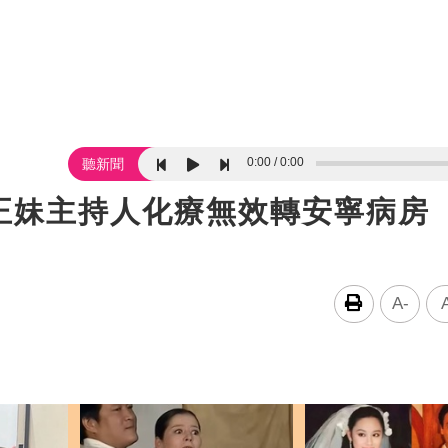
0:00
0:00
聽新聞
正妹主持人化療無效轉安寧病房
A-