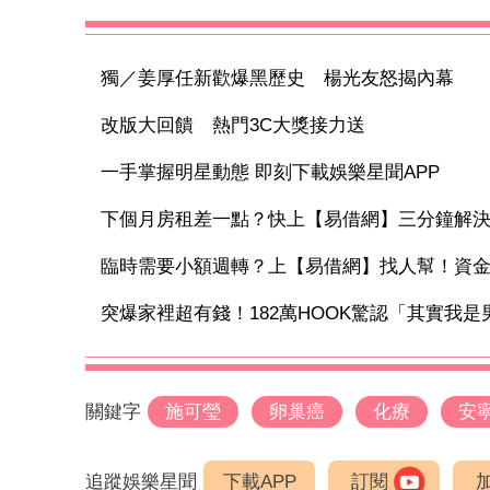
獨／姜厚任新歡爆黑歷史 楊光友怒揭內幕
改版大回饋 熱門3C大獎接力送
一手掌握明星動態 即刻下載娛樂星聞APP
下個月房租差一點？快上【易借網】三分鐘解
臨時需要小額週轉？上【易借網】找人幫！資
突爆家裡超有錢！182萬HOOK驚認「其實我是男
關鍵字
施可瑩
卵巢癌
化療
安
追蹤娛樂星聞
下載APP
訂閱