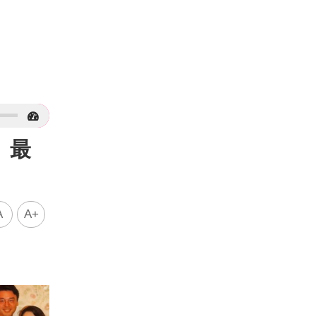
 最
A
A+