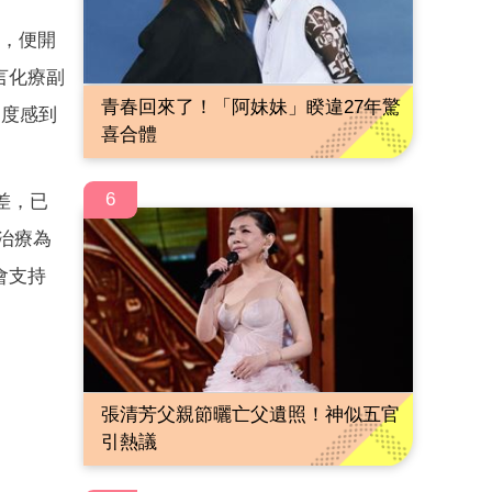
後，便開
言化療副
青春回來了！「阿妹妹」睽違27年驚
一度感到
喜合體
6
差，已
治療為
會支持
張清芳父親節曬亡父遺照！神似五官
引熱議