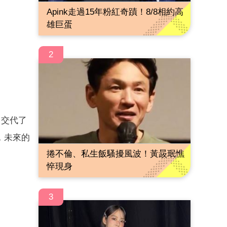
Apink走過15年粉紅奇蹟！8/8相約高
雄巨蛋
2
台交代了
，未來的
捲不倫、私生飯騷擾風波！黃晸珉憔
悴現身
3