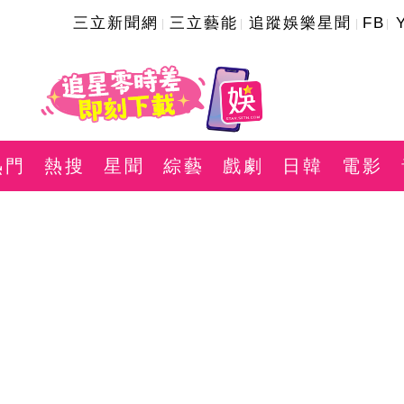
三立新聞網
三立藝能
追蹤娛樂星聞
FB
熱門
熱搜
星聞
綜藝
戲劇
日韓
電影