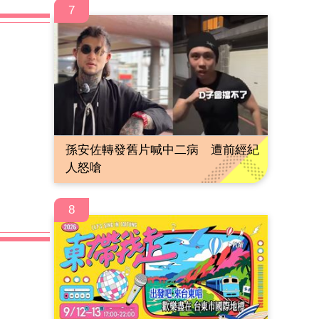
7
孫安佐轉發舊片喊中二病 遭前經紀
人怒嗆
8