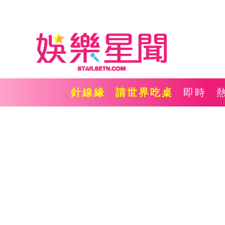
針線緣
請世界吃桌
即時