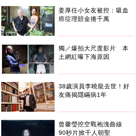
姜厚任小女友被控：吸血
癌症理賠金捲千萬
獨／爆拍大尺度影片 本
土網紅曝下海原因
38歲演員李曉龍去世！好
友痛揭隱瞞病1年
曾馨瑩挖空戰袍洩曲線
90秒片掀千人朝聖