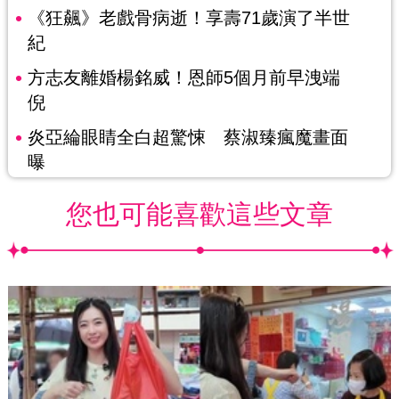
《狂飆》老戲骨病逝！享壽71歲演了半世
紀
方志友離婚楊銘威！恩師5個月前早洩端
倪
炎亞綸眼睛全白超驚悚 蔡淑臻瘋魔畫面
曝
您也可能喜歡這些文章