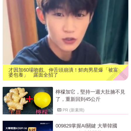
才因加60場吻戲、伸舌頭崩潰！鮮肉男星爆「被富
婆包養」 露面全招了
檸檬加它，堅持一週大肚腩不見
了，重新回到45公斤
PR (新素簡)
009829掌握AI關鍵 大華韓國