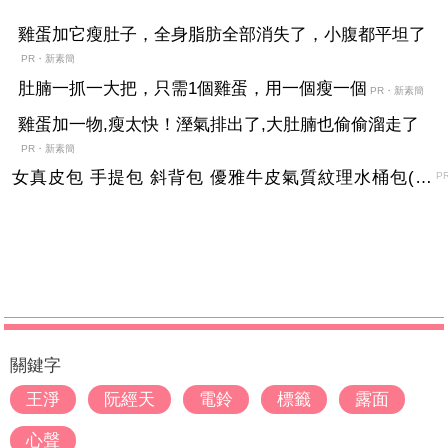
雞蛋加它瘦肚子，全身脂肪全部消失了，小腹都平坦了
PR・新素簡
肚腩一抓一大把，只需1個雞蛋，用一個瘦一個
PR・新素簡
雞蛋加一物,瘦太快！溼氣排出了,大肚腩也偷偷溜走了
PR・新素簡
女真皮包 手提包 斜背包 優雅牛皮氣質紋理水桶包(2色)【XBO7950112】＊艾美時尚(現+預)
P
關鍵字
王淨
阮經天
電鈴
標籤
露面
心聲