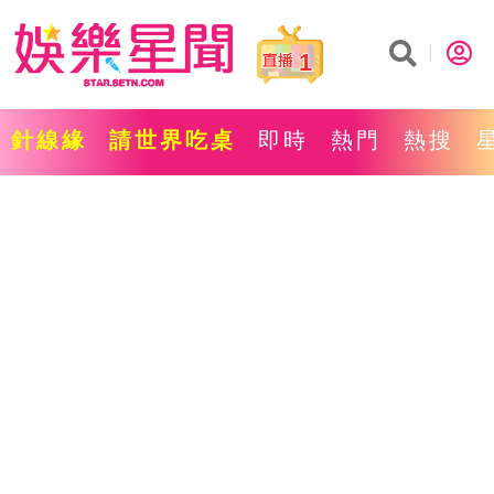
1
針線緣
請世界吃桌
即時
熱門
熱搜