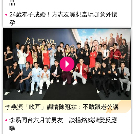
品
24歲奉子成婚！方志友喊想當玩咖意外懷
孕
李燕演「吹耳」調情陳冠霖：不敢跟老公講
李易同台六月前男友 談楊銘威婚變反應
曝