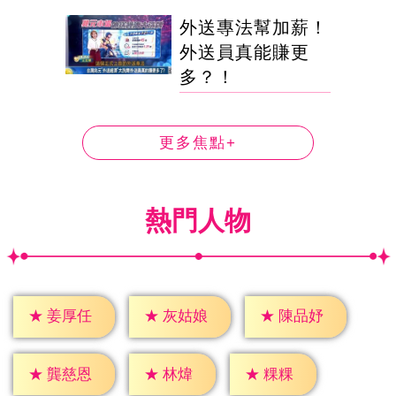
外送專法幫加薪！
外送員真能賺更
多？！
更多焦點+
熱門人物
★
姜厚任
★
灰姑娘
★
陳品妤
★
林煒
★
粿粿
★
龔慈恩