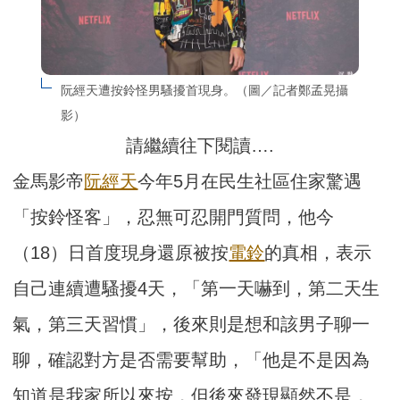
阮經天遭按鈴怪男騷擾首現身。（圖／記者鄭孟晃攝
影）
請繼續往下閱讀….
金馬影帝
阮經天
今年5月在民生社區住家驚遇
「按鈴怪客」，忍無可忍開門質問，他今
（18）日首度現身還原被按
電鈴
的真相，表示
自己連續遭騷擾4天，「第一天嚇到，第二天生
氣，第三天習慣」，後來則是想和該男子聊一
聊，確認對方是否需要幫助，「他是不是因為
知道是我家所以來按，但後來發現顯然不是，