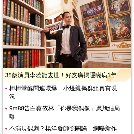
38歲演員李曉龍去世！好友痛揭隱瞞病1年
棒棒堂醜聞連環爆 小煜親揭群組真實現
況
9m88告白蔡依林「你是我偶像」尷尬結局
曝
不演現偶劇？楊洋發帥照闢謠 網曝新作