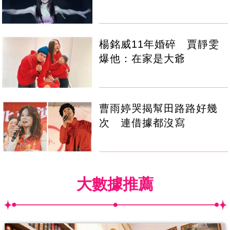
楊銘威11年婚碎 賈靜雯
爆他：在家是大爺
曹雨婷哭揭幫田路路好幾
次 連借據都沒寫
大數據推薦