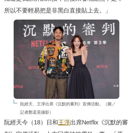
所以不要輕易把是非黑白直接貼上去。」
阮經天、王淨出席《沉默的審判》宣傳活動。（圖／
記者鄭孟晃攝影）
阮經天今（18）日和
王淨
出席Netflix《沉默的審