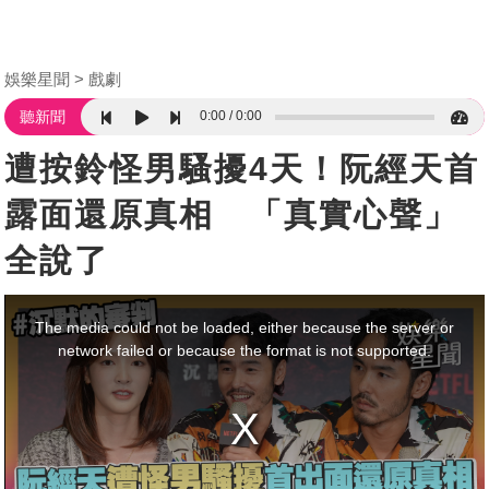
娛樂星聞
戲劇
0:00
0:00
聽新聞
遭按鈴怪男騷擾4天！阮經天首
露面還原真相 「真實心聲」
全說了
This
is
a
The media could not be loaded, either because the server or
modal
window.
network failed or because the format is not supported.