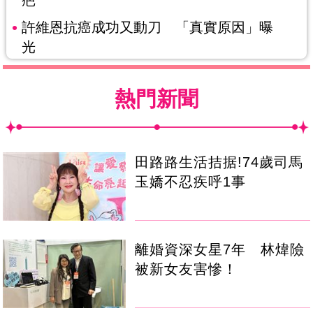
疤
許維恩抗癌成功又動刀 「真實原因」曝
光
熱門新聞
田路路生活拮据!74歲司馬
玉嬌不忍疾呼1事
離婚資深女星7年 林煒險
被新女友害慘！