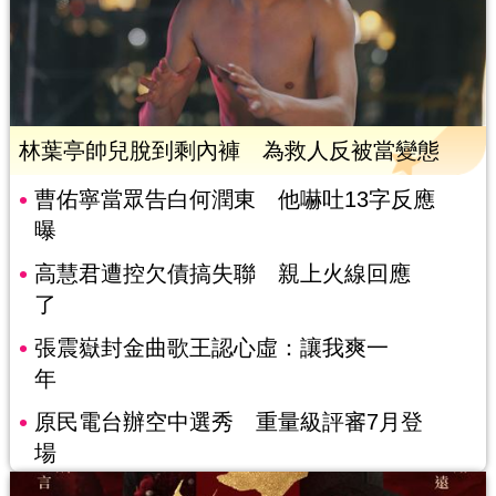
林葉亭帥兒脫到剩內褲 為救人反被當變態
曹佑寧當眾告白何潤東 他嚇吐13字反應
曝
高慧君遭控欠債搞失聯 親上火線回應
了
張震嶽封金曲歌王認心虛：讓我爽一
年
原民電台辦空中選秀 重量級評審7月登
場