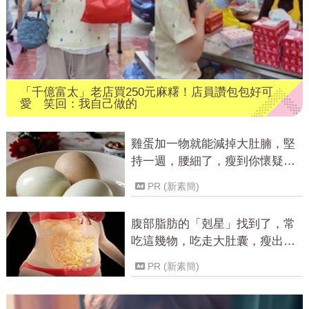
「千億富太」老店買250元麻糬！店員讚包包好可
愛 笑回：我自己做的
雞蛋加一物就能減掉大肚腩，堅
持一週，腰細了，瘦到你懷疑人
生！
PR (新素簡)
腹部脂肪的「剋星」找到了，常
吃這幾物，吃走大肚囊，瘦出小
蠻腰
PR (新素簡)