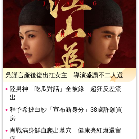
吳謹言產後復出扛女主 導演盛讚不二人選
陸男神「吃瓜對話」全被錄 超狂反差流
出
程予希披白紗「宣布新身分」38歲許願買
房
肖戰滿身鮮血爬出墓穴 健康亮紅燈還留