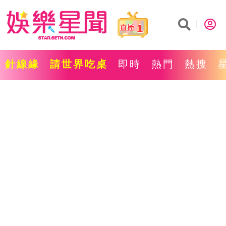
1
針線緣
請世界吃桌
即時
熱門
熱搜