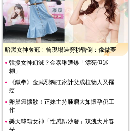
暗黑女神奪冠！曾現場過勞秒昏倒：像做夢
韓援女神幻滅？金泰琳遭爆「漂亮但迷
糊」
《鐵拳》金武烈獨扛家計父成植物人又罹
癌
卵巢癌擴散！正妹主持腫瘤大如懷孕仍工
作
樂天韓籍女神「性感趴沙發」辣洩大片春
光