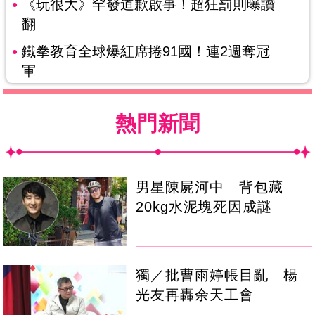
《玩很大》罕發道歉啟事！超狂罰則曝讚
翻
鐵拳教育全球爆紅席捲91國！連2週奪冠
軍
熱門新聞
男星陳屍河中 背包藏
20kg水泥塊死因成謎
獨／批曹雨婷帳目亂 楊
光友再轟余天工會