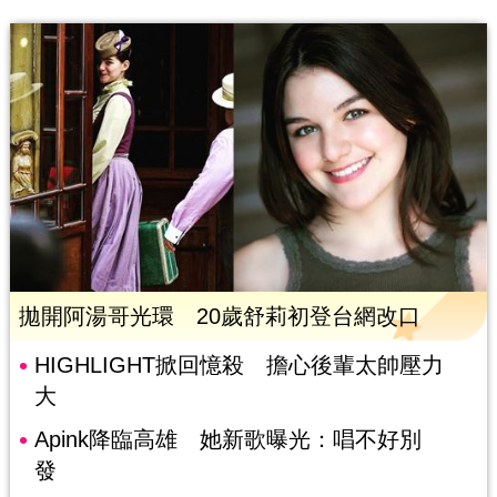
拋開阿湯哥光環 20歲舒莉初登台網改口
HIGHLIGHT掀回憶殺 擔心後輩太帥壓力
大
Apink降臨高雄 她新歌曝光：唱不好別
發