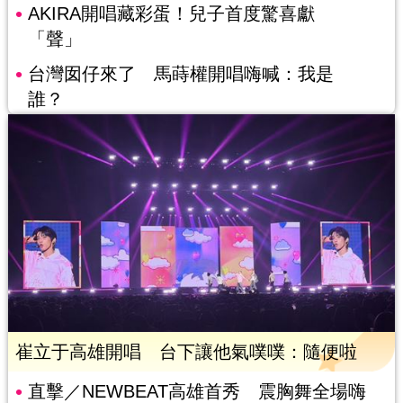
AKIRA開唱藏彩蛋！兒子首度驚喜獻
「聲」
台灣囡仔來了 馬蒔權開唱嗨喊：我是
誰？
崔立于高雄開唱 台下讓他氣噗噗：隨便啦
直擊／NEWBEAT高雄首秀 震胸舞全場嗨