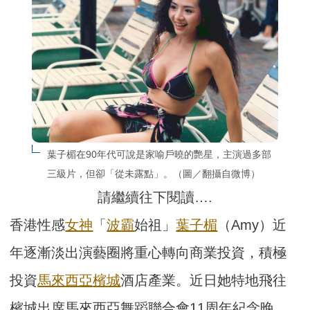
葉子楣在90年代可說是家喻戶曉的艷星，主演過多部
三級片，但卻「從未露點」。（圖／翻攝自微博）
請繼續往下閱讀….
香港性感
女神
「
波霸
始祖」
葉子楣
（Amy）近
年逐漸淡出演藝圈將重心轉向商業投資，積極
投資
馬來西亞
檳城
酒店產業。近日她特地飛往
檳城出席馬來西亞舞蹈聯合會11周年紀念晚