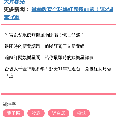
大片春光
更多新聞：
鐵拳教育全球爆紅席捲91國！連2週
奪冠軍
許富凱父親節無懼風雨開唱！憶亡父淚崩
最即時的新聞話題 追蹤訂閱三立新聞網
追蹤訂閱娛樂星聞 給你最即時的娛樂星鮮事
台玻大千金神隱多年！赴美11年拒返台 竟被徐莉玲做
「這...
關鍵字
葉子楣
波霸
樂台居
檳城