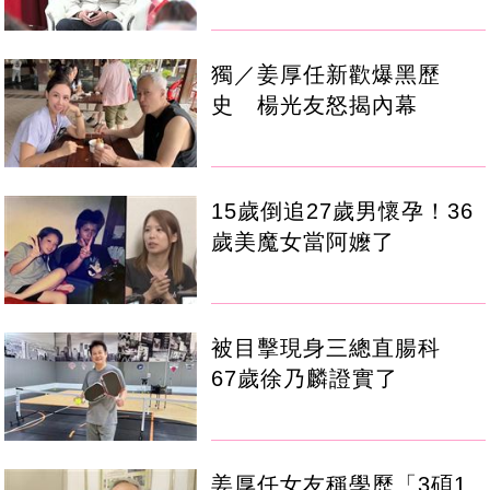
獨／姜厚任新歡爆黑歷
史 楊光友怒揭內幕
15歲倒追27歲男懷孕！36
歲美魔女當阿嬤了
被目擊現身三總直腸科
67歲徐乃麟證實了
姜厚任女友稱學歷「3碩1