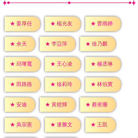
★
姜厚任
★
楊光友
★
曹雨婷
★
余天
★
李亞萍
★
徐乃麟
★
邱瓈寬
★
王心凌
★
楊丞琳
★
田路路
★
徐莉玲
★
林伯實
★
安迪
★
黃鐙輝
★
蔡依珊
★
王凱
★
吳宗憲
★
連勝文