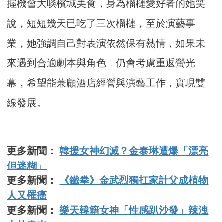
握機會大啖檳城美食，身為榴槤愛好者的她笑
說，短短幾天已吃了三次榴槤，至於演藝事
業，她強調自己對表演依然保有熱情，如果未
來遇到合適劇本與角色，仍會考慮重返螢光
幕，希望能兼顧酒店經營與演藝工作，實現雙
線發展。
更多新聞：
韓援女神幻滅？金泰琳遭爆「漂亮
但迷糊」
更多新聞：
《鐵拳》金武烈獨扛家計父成植物
人又罹癌
更多新聞：
樂天韓籍女神「性感趴沙發」辣洩