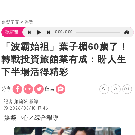
娛樂星聞
娛樂
0:00
0:00
聽新聞
「波霸始祖」葉子楣60歲了！
轉戰投資旅館業有成：盼人生
下半場活得精彩
A-
A
A+
分享
留言
記者
蕭翰弦
報導
2026/06/18 17:46
娛樂中心／綜合報導