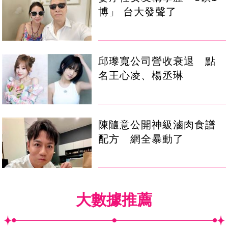
博」 台大發聲了
邱瓈寬公司營收衰退 點
名王心凌、楊丞琳
陳隨意公開神級滷肉食譜
配方 網全暴動了
大數據推薦