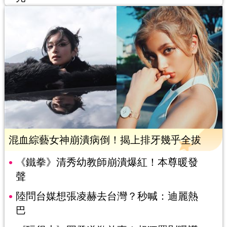
混血綜藝女神崩潰病倒！揭上排牙幾乎全拔
《鐵拳》清秀幼教師崩潰爆紅！本尊暖發
聲
陸問台媒想張凌赫去台灣？秒喊：迪麗熱
巴