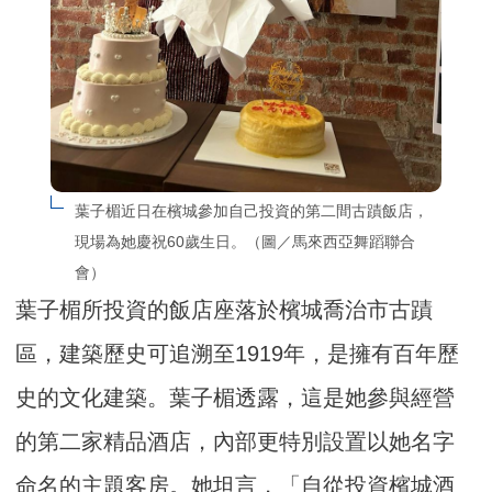
葉子楣近日在檳城參加自己投資的第二間古蹟飯店，
現場為她慶祝60歲生日。（圖／馬來西亞舞蹈聯合
會）
葉子楣所投資的飯店座落於檳城喬治市古蹟
區，建築歷史可追溯至1919年，是擁有百年歷
史的文化建築。葉子楣透露，這是她參與經營
的第二家精品酒店，內部更特別設置以她名字
命名的主題客房。她坦言，「自從投資檳城酒