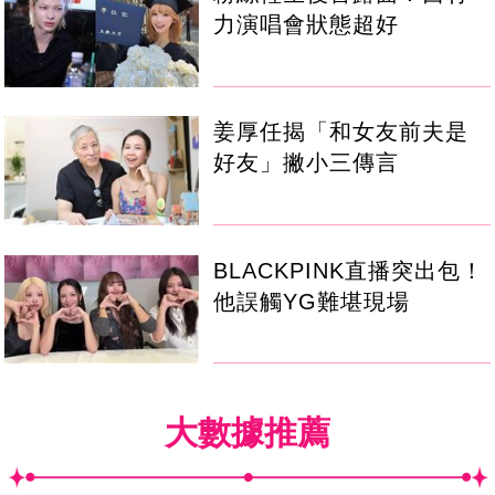
力演唱會狀態超好
姜厚任揭「和女友前夫是
好友」撇小三傳言
BLACKPINK直播突出包！
他誤觸YG難堪現場
大數據推薦