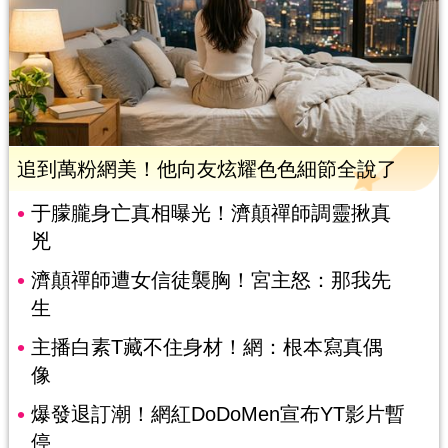
追到萬粉網美！他向友炫耀色色細節全說了
于朦朧身亡真相曝光！濟顛禪師調靈揪真
兇
濟顛禪師遭女信徒襲胸！宮主怒：那我先
生
主播白素T藏不住身材！網：根本寫真偶
像
爆發退訂潮！網紅DoDoMen宣布YT影片暫
停