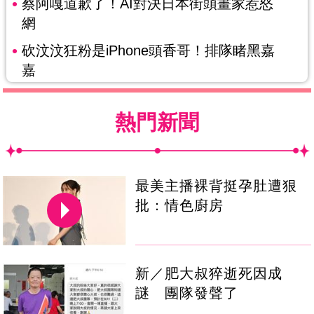
蔡阿嘎道歉了！AI對決日本街頭畫家惹怒
網
砍汶汶狂粉是iPhone頭香哥！排隊睹黑嘉
嘉
熱門新聞
最美主播裸背挺孕肚遭狠
批：情色廚房
新／肥大叔猝逝死因成
謎 團隊發聲了