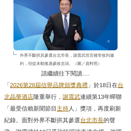
外界不斷拱其參選台北市長，謝震武坦言雖常收到邀
約，但從未動搖過參政念頭。（圖／資料照）
請繼續往下閱讀….
「
2026第28屆信譽品牌頒獎典禮
」於18日在
台
北晶華酒店
隆重舉行，
謝震武
連續第13年蟬聯
「最受信賴新聞節目
主持
人」獎項，再度刷新
紀錄。面對外界不斷拱其參選
台北市長
的聲