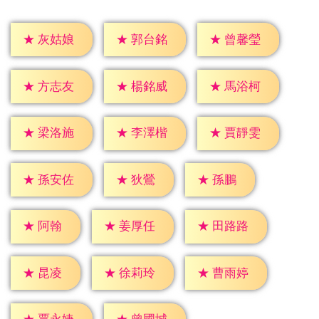
★
灰姑娘
★
郭台銘
★
曾馨瑩
★
方志友
★
楊銘威
★
馬浴柯
★
梁洛施
★
李澤楷
★
賈靜雯
★
狄鶯
★
孫鵬
★
孫安佐
★
阿翰
★
姜厚任
★
田路路
★
昆凌
★
徐莉玲
★
曹雨婷