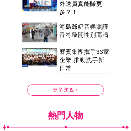
外送員真能賺更
多？！
海島爺奶音樂照護
音符敲開性別高牆
響賓集團攜手33家
企業 推動洗手新
日常
更多焦點+
熱門人物