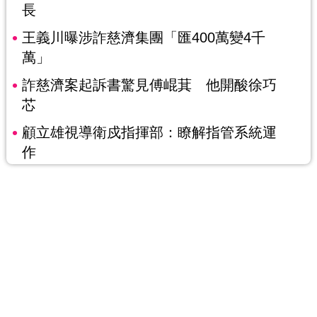
長
王義川曝涉詐慈濟集團「匯400萬變4千
萬」
詐慈濟案起訴書驚見傅崐萁 他開酸徐巧
芯
顧立雄視導衛戍指揮部：瞭解指管系統運
作