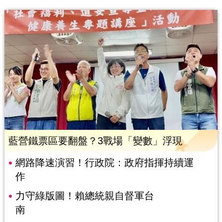
藍營鐵票區要翻盤？3戰場「變數」浮現
網路降速演習！行政院：政府指揮持續運
作
力守綠版圖！賴總統親自督軍台
南