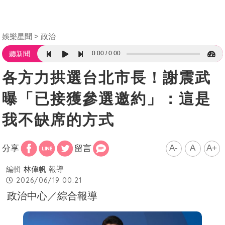
娛樂星聞
政治
0:00
0:00
聽新聞
各方力拱選台北市長！謝震武
曝「已接獲參選邀約」：這是
我不缺席的方式
A-
A
A+
分享
留言
編輯
林偉帆
報導
2026/06/19 00:21
政治中心／綜合報導