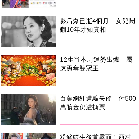
影后爆已逝4個月 女兒鬧
翻10年才知真相
12生肖本周運勢出爐 屬
虎勇奪雙冠王
百萬網紅遭騙失蹤 付500
萬贖金仍遭撕票
粉絲輕生後首露面！西村