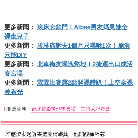
更多新聞：
滾床忘鎖門！Albee男友媽見她全
裸坐兒子
更多新聞：
珍琳痛訴夫1個月只嘿咻1次！崩潰
只能DIY
更多新聞：
北車街友曝洩慾地！2捷運出口成活
春宮場
更多新聞：
霖霖比賽露2點開裸體趴！上空全裸
被看光
推薦圖輯
台北電影獎頒獎典禮 主持人記者會
詐慈濟案起訴書驚見傅崐萁 他開酸徐巧芯