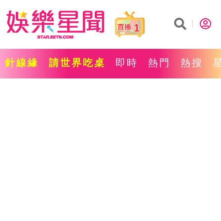
1
針線緣
請世界吃桌
即時
熱門
熱搜