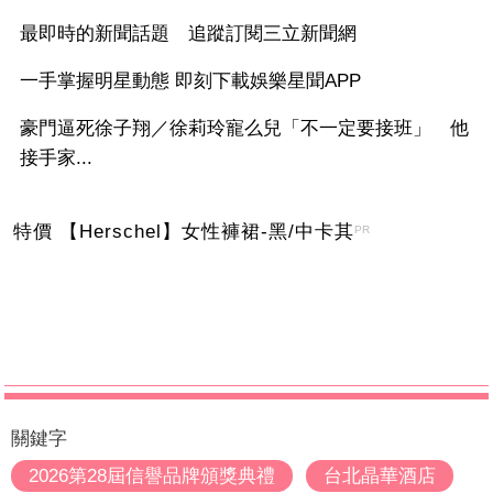
最即時的新聞話題 追蹤訂閱三立新聞網
一手掌握明星動態 即刻下載娛樂星聞APP
豪門逼死徐子翔／徐莉玲寵么兒「不一定要接班」 他
接手家...
特價 【Herschel】女性褲裙-黑/中卡其
PR
關鍵字
2026第28屆信譽品牌頒獎典禮
台北晶華酒店