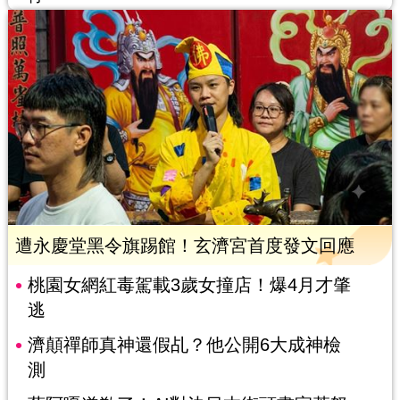
遭永慶堂黑令旗踢館！玄濟宮首度發文回應
桃園女網紅毒駕載3歲女撞店！爆4月才肇
逃
濟顛禪師真神還假乩？他公開6大成神檢
測