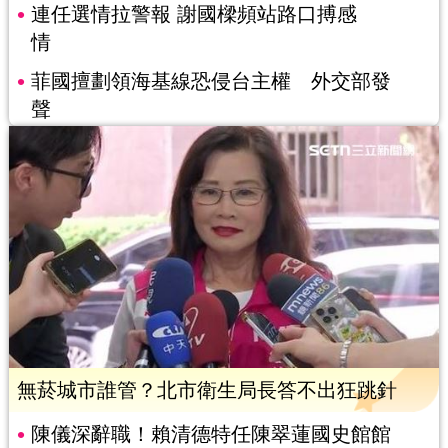
連任選情拉警報 謝國樑頻站路口搏感
情
菲國擅劃領海基線恐侵台主權 外交部發
聲
無菸城市誰管？北市衛生局長答不出狂跳針
陳儀深辭職！賴清德特任陳翠蓮國史館館