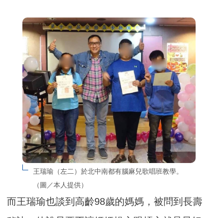
王瑞瑜（左二）於北中南都有腦麻兒歌唱班教學。
（圖／本人提供）
而王瑞瑜也談到高齡98歲的媽媽，被問到長壽