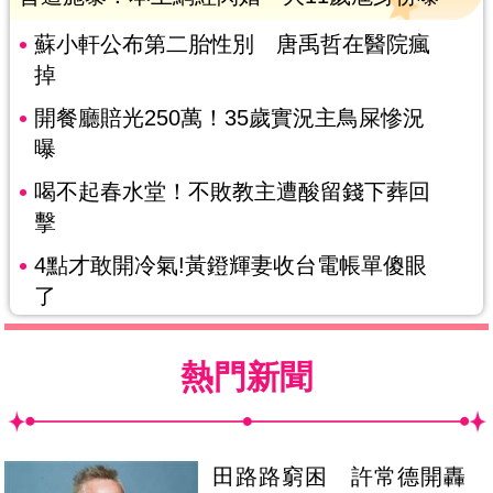
蘇小軒公布第二胎性別 唐禹哲在醫院瘋
掉
開餐廳賠光250萬！35歲實況主鳥屎慘況
曝
喝不起春水堂！不敗教主遭酸留錢下葬回
擊
4點才敢開冷氣!黃鐙輝妻收台電帳單傻眼
了
熱門新聞
田路路窮困 許常德開轟