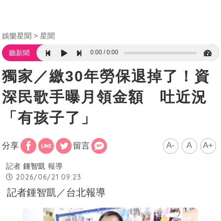
娛樂星聞
星聞
0:00
0:00
聽新聞
獨家／繳30年勞保退掉了！資
深民歌手曝月領金額 吐近況
「有孩子了」
A-
A
A+
分享
留言
記者
鍾智凱
報導
2026/06/21 09:23
記者鍾智凱／台北報導