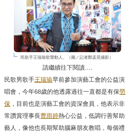
民歌手王瑞瑜歌聲動人。（圖／記者鄭孟晃攝影）
請繼續往下閱讀….
民歌男歌手
王瑞瑜
早前參加演藝工會的公益演
唱會，今年68歲的他透露過往一直都是有保
勞
保
，目前也是演藝工會的資深會員，他表示非
常讚賞理事長
曹雨婷
熱心公益，低調行善幫助
藝人，像他也長期幫助腦麻朋友教唱，每個禮