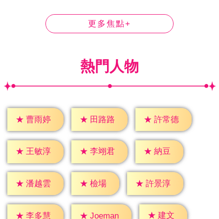
更多焦點+
熱門人物
★
曹雨婷
★
田路路
★
許常德
★
納豆
★
王敏淳
★
李翊君
★
檢場
★
潘越雲
★
許景淳
★
建文
★
李多慧
★
Joeman