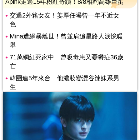
Apink走過15年粉紅奇蹟！8/8相約高雄巨蛋
交過2外籍女友！姜厚任曝曾一年不近女
色
Mina遭網暴離世！曾並肩追星路人淚憶暖
舉
71萬網紅死家中 曾吸毒患又憂鬱症36歲
亡
韓團連5年來台 他濃妝變澀谷辣妹系男
生