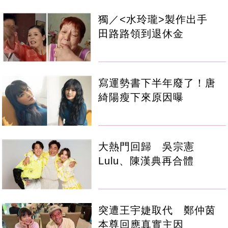
獨／<水玲瓏>製作出手
田路路領到退休金
寫運勢書下半年廢了！唐
綺陽瘦下來原因曝
大熱門回歸 吳宗憲
Lulu、陳漢典再合體
突遭王宇婕取代 鄭仲茵
本尊回應真實主因