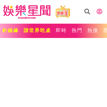
1
針線緣
請世界吃桌
即時
熱門
熱搜