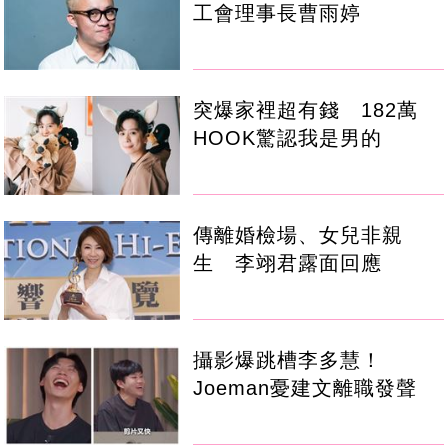
工會理事長曹雨婷
突爆家裡超有錢 182萬
HOOK驚認我是男的
傳離婚檢場、女兒非親
生 李翊君露面回應
攝影爆跳槽李多慧！
Joeman憂建文離職發聲