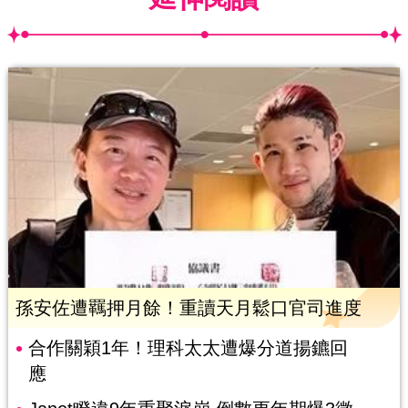
孫安佐遭羈押月餘！重讀天月鬆口官司進度
合作關穎1年！理科太太遭爆分道揚鑣回
應