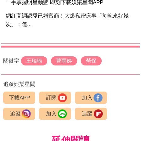
一手掌握明星動態 即刻下載娛樂星聞APP
網紅高調認愛已婚富商！大爆私密床事「每晚來好幾
次」：隨...
關鍵字
王瑞瑜
曹雨婷
勞保
追蹤娛樂星聞
下載APP
訂閱
加入
追蹤
加入
追蹤
延伸閱讀