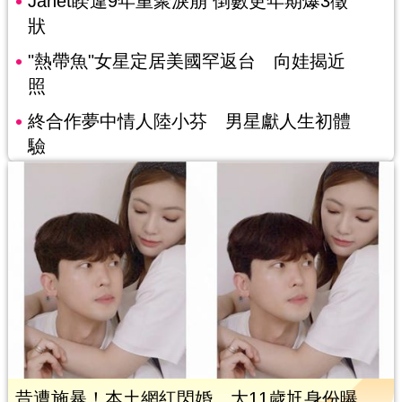
Janet睽違9年重聚淚崩 倒數更年期爆3徵
狀
"熱帶魚"女星定居美國罕返台 向娃揭近
照
終合作夢中情人陸小芬 男星獻人生初體
驗
昔遭施暴！本土網紅閃婚 大11歲尪身份曝