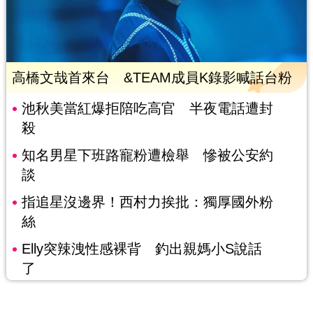
高橋文哉首來台 &TEAM成員K錄影喊話台粉
池秋美當紅爆拒陪吃高官 半夜電話遭封
殺
知名男星下班路寵粉遭檢舉 慘被公安約
談
指追星沒邊界！西村力挨批：獨厚國外粉
絲
Elly突辣洩性感裸背 釣出親媽小S說話
了