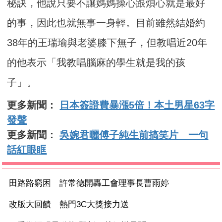
秘訣，他說只要不讓媽媽操心跟煩心就是最好
的事，因此也就無事一身輕。目前雖然結婚約
38年的王瑞瑜與老婆膝下無子，但教唱近20年
的他表示「我教唱腦麻的學生就是我的孩
子」。
更多新聞：
日本簽證費暴漲5倍！本土男星63字
發聲
更多新聞：
吳婉君曬傅子純生前搞笑片 一句
話紅眼眶
田路路窮困 許常德開轟工會理事長曹雨婷
改版大回饋 熱門3C大獎接力送