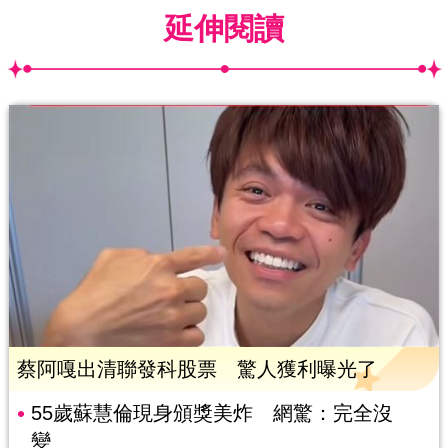
延伸閱讀
蔡阿嘎出清聯發科股票 驚人獲利曝光了
55歲蘇慧倫現身頒獎美炸 網驚：完全沒
變