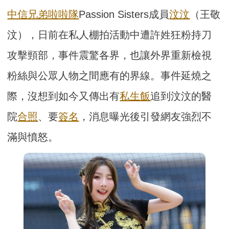
中信兄弟啦啦隊
Passion Sisters成員
汶汶
（王敬
汶），日前在私人棚拍活動中遭許姓狂粉持刀
攻擊頸部，事件震驚各界，也讓外界重新檢視
粉絲與公眾人物之間應有的界線。事件延燒之
際，沒想到如今又傳出有
私生飯
追到汶汶的醫
院
合照
、要
簽名
，消息曝光後引發網友強烈不
滿與憤怒。