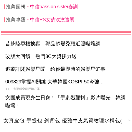
推薦圖輯
中信passion sister春訓
推薦專題
中信PS女孩汶汶遭襲
昔赴陸尋根挨轟 郭品超變禿頭近照嚇壞網
改版大回饋 熱門3C大獎接力送
追蹤訂閱娛樂星聞 給你最即時的娛樂星鮮事
009829掌握AI關鍵 大華韓國KOSPI 50今強...
PR・大華銀全能行銷方案
女團成員現身生日會！「手劇烈顫抖」影片曝光 韓網
嚇壞：...
女真皮包 手提包 斜背包 優雅牛皮氣質紋理水桶包(2色)【XBO7950112】＊艾美時尚(現+預)
P