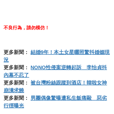
不良行為，請勿模仿！
更多新聞：
結婚9年！本土女星曬照驚抖婚姻現
況
更多新聞：
NONO性侵案逆轉起訴 李怡貞抖
內幕不忍了
更多新聞：
被台灣粉絲跟蹤到酒店！韓啦女神
崩潰求饒
更多新聞：
男團偶像驚曝遭私生飯痛毆 惡劣
行徑曝光