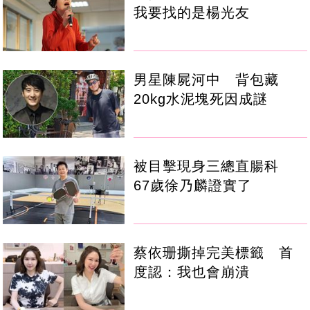
我要找的是楊光友
男星陳屍河中 背包藏
20kg水泥塊死因成謎
被目擊現身三總直腸科
67歲徐乃麟證實了
蔡依珊撕掉完美標籤 首
度認：我也會崩潰