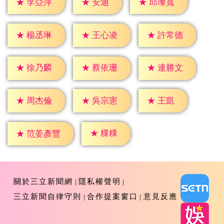
★
安迪
★
李亞萍
★
邱瓈寬
★
楊丞琳
★
王心凌
★
許常德
★
徐乃麟
★
蔡依珊
★
連勝文
★
王凱
★
周杰倫
★
吳宗憲
★
粿粿
★
范姜彥豐
關於三立新聞網
隱私權聲明
三立新聞自律守則
合作提案窗口
意見反應