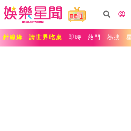
1
針線緣
請世界吃桌
即時
熱門
熱搜