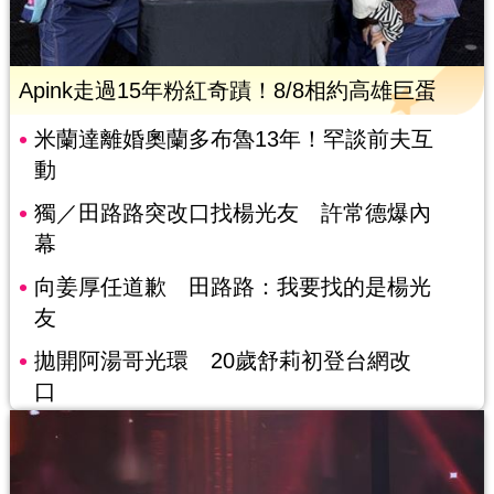
Apink走過15年粉紅奇蹟！8/8相約高雄巨蛋
米蘭達離婚奧蘭多布魯13年！罕談前夫互
動
獨／田路路突改口找楊光友 許常德爆內
幕
向姜厚任道歉 田路路：我要找的是楊光
友
拋開阿湯哥光環 20歲舒莉初登台網改
口