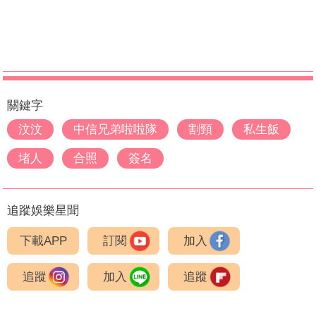
關鍵字
汶汶
中信兄弟啦啦隊
割頸
私生飯
堵人
合照
簽名
追蹤娛樂星聞
下載APP
訂閱
加入
追蹤
加入
追蹤