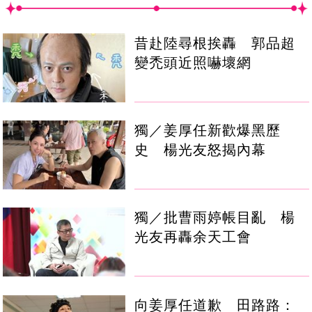
昔赴陸尋根挨轟 郭品超
變禿頭近照嚇壞網
獨／姜厚任新歡爆黑歷
史 楊光友怒揭內幕
獨／批曹雨婷帳目亂 楊
光友再轟余天工會
向姜厚任道歉 田路路：