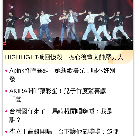
HIGHLIGHT掀回憶殺 擔心後輩太帥壓力大
Apink降臨高雄 她新歌曝光：唱不好別
發
AKIRA開唱藏彩蛋！兒子首度驚喜獻
「聲」
台灣囡仔來了 馬蒔權開唱嗨喊：我是
誰？
崔立于高雄開唱 台下讓他氣噗噗：隨便