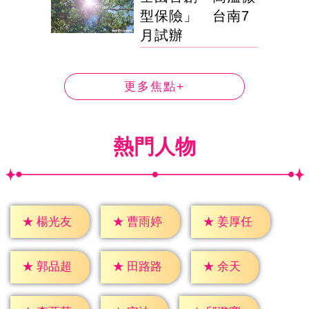
型保險」 台南7
月試辦
更多焦點+
熱門人物
★
楊光友
★
曹雨婷
★
姜厚任
★
余天
★
郭品超
★
田路路