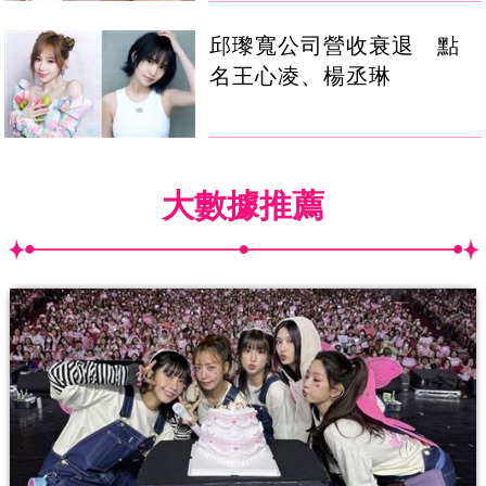
邱瓈寬公司營收衰退 點
名王心凌、楊丞琳
大數據推薦