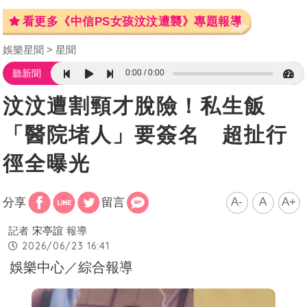
看更多《中信PS女孩汶汶遭襲》專題報導
娛樂星聞
星聞
0:00
0:00
聽新聞
汶汶遭割頸才脫險！私生飯
「醫院堵人」要簽名 超扯行
徑全曝光
A-
A
A+
分享
留言
記者
宋亭誼
報導
2026/06/23 16:41
娛樂中心／綜合報導