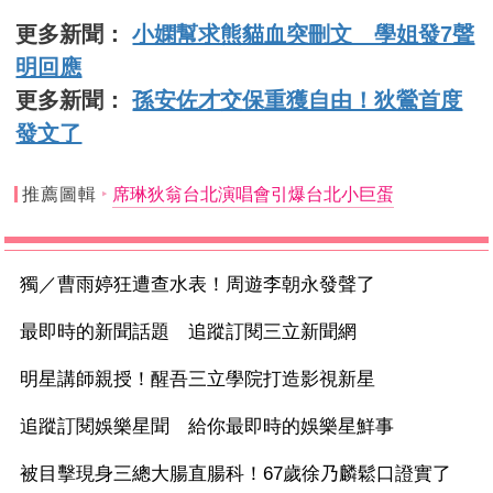
更多新聞：
小嫻幫求熊貓血突刪文 學姐發7聲
明回應
更多新聞：
孫安佐才交保重獲自由！狄鶯首度
發文了
推薦圖輯
席琳狄翁台北演唱會引爆台北小巨蛋
獨／曹雨婷狂遭查水表！周遊李朝永發聲了
最即時的新聞話題 追蹤訂閱三立新聞網
明星講師親授！醒吾三立學院打造影視新星
追蹤訂閱娛樂星聞 給你最即時的娛樂星鮮事
被目擊現身三總大腸直腸科！67歲徐乃麟鬆口證實了