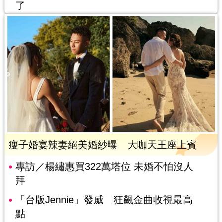
了
瘦子婚宴辣妻絕美婚紗曝 大咖天王座上賓
專訪／楊繡惠買322萬塔位 未婚不怕沒人
拜
「台版Jennie」發威 狂飆金曲收視最高
點