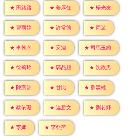
★
田路路
★
姜厚任
★
楊光友
★
周遊
★
曹雨婷
★
許常德
★
安迪
★
李朝永
★
司馬玉嬌
★
徐莉玲
★
郭品超
★
沈政男
★
甘比
★
陳凱韻
★
劉鑾雄
★
蔡依珊
★
連勝文
★
劉芯妤
★
李娜
★
李亞萍