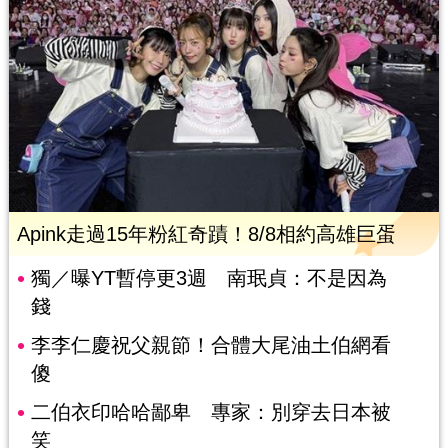
Apink走過15年粉紅奇蹟！8/8相約高雄巨蛋
獨／曝YT暫停更3週 南珉貞：不是因為
錢
李李仁慶祝父親節！合體大尾油土伯網看
傻
二伯衣印哈哈鄙卑 專家：別穿去日本被
笑