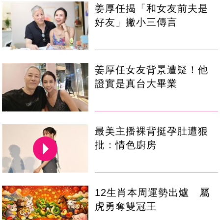
姜厚任揭「和女友前夫是
好友」撇小三傳言
姜厚任女友背景遭疑！他
證實是真台大畢業
最美主播裸背挺孕肚遭狠
批：情色廚房
12生肖本周運勢出爐 屬
虎勇奪雙冠王