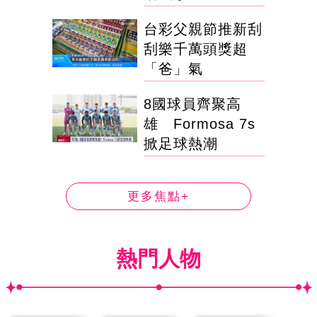
台彩父親節推新刮
刮樂千萬頭獎超
「爸」氣
8國球員齊聚高
雄 Formosa 7s
掀足球熱潮
更多焦點+
熱門人物