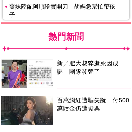
薔妹陸配阿順證實開刀 胡媽急幫忙帶孩
子
熱門新聞
新／肥大叔猝逝死因成
謎 團隊發聲了
百萬網紅遭騙失蹤 付500
萬贖金仍遭撕票