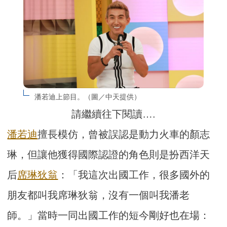
潘若迪上節目。（圖／中天提供）
請繼續往下閱讀….
潘若迪
擅長模仿，曾被誤認是動力火車的顏志
琳，但讓他獲得國際認證的角色則是扮西洋天
后
席琳狄翁
：「我這次出國工作，很多國外的
朋友都叫我席琳狄翁，沒有一個叫我潘老
師。」當時一同出國工作的短今剛好也在場：