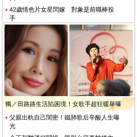
42歲情色片女星閃嫁 對象是前職棒投
手
獨／田路路生活陷困境！女歌手超狂暖舉曝
父親出軌自己閨密！鐵肺歌后辛酸人生曝
光