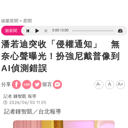
娛樂星聞
星聞
0:00
0:00
聽新聞
潘若迪突收「侵權通知」 無
奈心聲曝光！扮強尼戴普像到
AI偵測錯誤
A-
A
A+
分享
留言
記者
鍾智凱
報導
2026/06/30 11:05
記者鍾智凱／台北報導