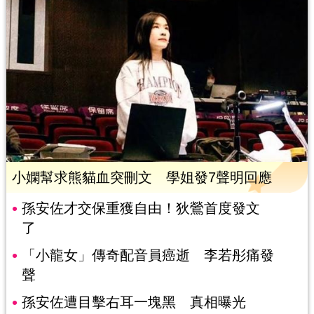
小嫻幫求熊貓血突刪文 學姐發7聲明回應
孫安佐才交保重獲自由！狄鶯首度發文
了
「小龍女」傳奇配音員癌逝 李若彤痛發
聲
孫安佐遭目擊右耳一塊黑 真相曝光