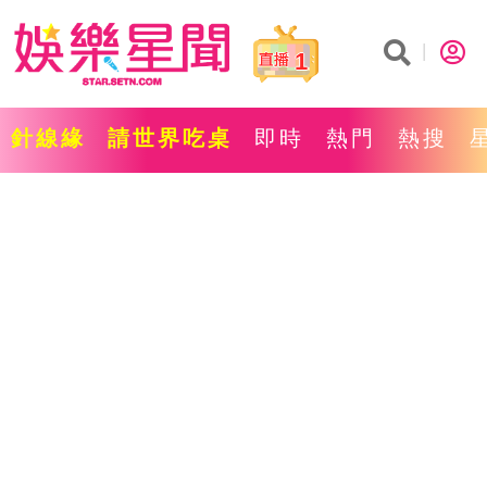
1
針線緣
請世界吃桌
即時
熱門
熱搜