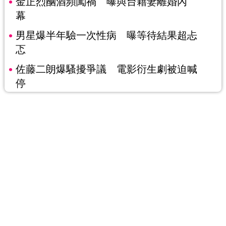
金正烈酗酒頻闖禍 曝與台籍妻離婚內
幕
男星爆半年驗一次性病 曝等待結果超忐
忑
佐藤二朗爆騷擾爭議 電影衍生劇被迫喊
停