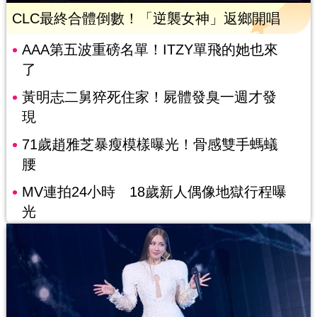
CLC最終合體倒數！「逆襲女神」返鄉開唱
AAA第五波重磅名單！ITZY單飛的她也來
了
黃明志二舅猝死住家！屍體發臭一週才發
現
71歲趙雅芝暴瘦模樣曝光！骨感雙手螞蟻
腰
MV連拍24小時 18歲新人偶像地獄行程曝
光