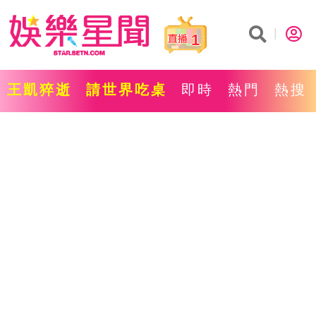
1
王凱猝逝
請世界吃桌
即時
熱門
熱搜