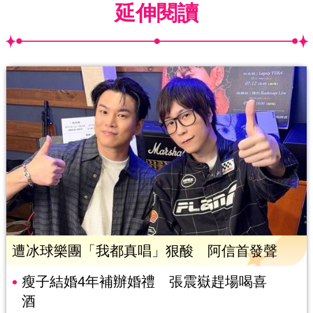
延伸閱讀
遭冰球樂團「我都真唱」狠酸 阿信首發聲
瘦子結婚4年補辦婚禮 張震嶽趕場喝喜
酒