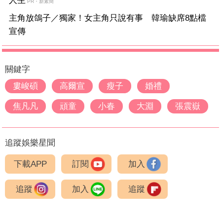
人生
PR・新素簡
主角放鴿子／獨家！女主角只說有事 韓瑜缺席8點檔
宣傳
關鍵字
婁峻碩
高爾宣
瘦子
婚禮
焦凡凡
頑童
小春
大淵
張震嶽
追蹤娛樂星聞
下載APP
訂閱
加入
追蹤
加入
追蹤