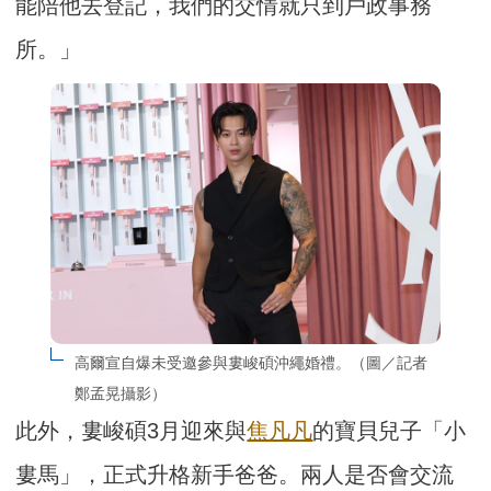
能陪他去登記，我們的交情就只到戶政事務
所。」
高爾宣自爆未受邀參與婁峻碩沖繩婚禮。（圖／記者
鄭孟晃攝影）
此外，婁峻碩3月迎來與
焦凡凡
的寶貝兒子「小
婁馬」，正式升格新手爸爸。兩人是否會交流