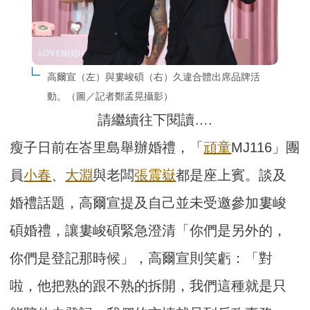
高爾宣（左）與婁峻碩（右）久違合體出席品牌活
動。（圖／記者鄭孟晃攝影）
請繼續往下閱讀….
瘦子日前在峇里島舉辦婚禮，「
頑童
MJ116」團
員
小春
、
大淵
與老闆
張震嶽
都是座上賓。談及
婚禮話題，高爾宣提及自己並未受邀參加婁峻
碩婚禮，讓婁峻碩緊急澄清「你們是另外的，
你們是登記那時候」，高爾宣則笑虧：「對
啦，他把熟的跟不熟的拆開，我們這種就是只