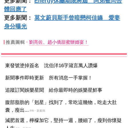
更多新聞：
Energy休團期限將屆 阿弟被問合
體回應了
更多新聞：
莫文蔚貝斯手曾暗戀柯佳嬿 愛妻
身分曝光
推薦圖輯
劉亮佐、趙小僑甜蜜辦婚宴！
東發號塗掉簽名 沈伯洋16字箴言萬人讚爆
新聞事件即時更新 所有消息一手掌握！
追蹤訂閱娛樂星聞 給你最即時的娛樂星鮮事
腹部脂肪的「剋星」找到了，常吃這幾物，吃走大肚
囊，瘦出...
PR・新素簡
減肥首選，檸檬加它，堅持一週，腰細了，瘦到你懷疑