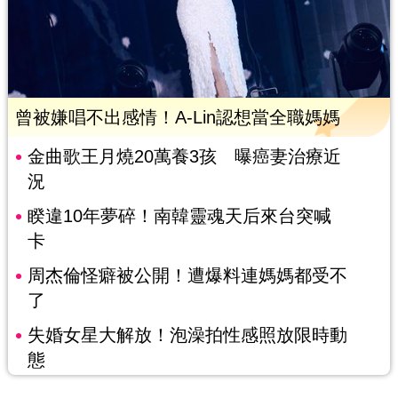
曾被嫌唱不出感情！A-Lin認想當全職媽媽
金曲歌王月燒20萬養3孩 曝癌妻治療近
況
睽違10年夢碎！南韓靈魂天后來台突喊
卡
周杰倫怪癖被公開！遭爆料連媽媽都受不
了
失婚女星大解放！泡澡拍性感照放限時動
態