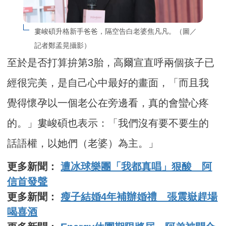
婁峻碩升格新手爸爸，隔空告白老婆焦凡凡。（圖／
記者鄭孟晃攝影）
至於是否打算拚第3胎，高爾宣直呼兩個孩子已
經很完美，是自己心中最好的畫面，「而且我
覺得懷孕以一個老公在旁邊看，真的會蠻心疼
的。」婁峻碩也表示：「我們沒有要不要生的
話語權，以她們（老婆）為主。」
更多新聞：
遭冰球樂團「我都真唱」狠酸 阿
信首發聲
更多新聞：
瘦子結婚4年補辦婚禮 張震嶽趕場
喝喜酒