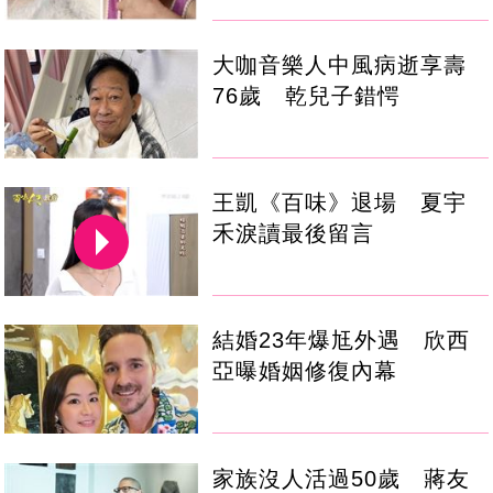
大咖音樂人中風病逝享壽
76歲 乾兒子錯愕
王凱《百味》退場 夏宇
禾淚讀最後留言
結婚23年爆尪外遇 欣西
亞曝婚姻修復內幕
家族沒人活過50歲 蔣友