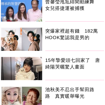
曾馨瑩甩尪緋聞勤練舞
女兒搭捷運被捕獲
突爆家裡超有錢 182萬
HOOK驚認我是男的
15年摯愛頭七回家了 唐
綺陽哭曬驚人畫面
池秋美不忍出手幫田路
路 真實暖舉曝光