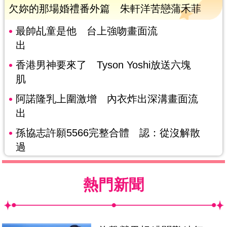
欠妳的那場婚禮番外篇 朱軒洋苦戀蒲禾菲
最帥乩童是他 台上強吻畫面流
出
香港男神要來了 Tyson Yoshi放送六塊
肌
阿諾隆乳上圍激增 內衣炸出深溝畫面流
出
孫協志許願5566完整合體 認：從沒解散
過
熱門新聞