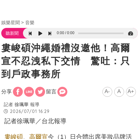
娛樂星聞
音樂
0:00
0:00
聽新聞
婁峻碩沖繩婚禮沒邀他！高爾
宣不忍洩私下交情 驚吐：只
到戶政事務所
A-
A
A+
分享
留言
記者
徐珮華
報導
2026/07/01 16:29
記者徐珮華／台北報導
婁峻碩
、
高爾宣
今（1）日合體出席美妝品牌活