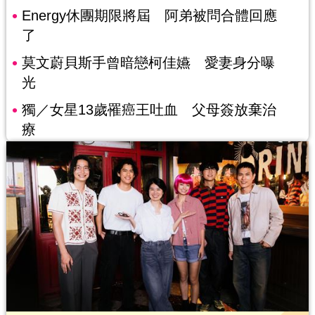
Energy休團期限將屆 阿弟被問合體回應
了
莫文蔚貝斯手曾暗戀柯佳嬿 愛妻身分曝
光
獨／女星13歲罹癌王吐血 父母簽放棄治
療