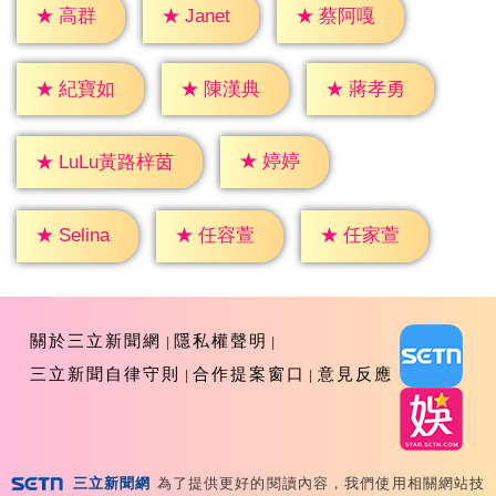
★
高群
★
Janet
★
蔡阿嘎
★
紀寶如
★
陳漢典
★
蔣孝勇
★
婷婷
★
LuLu黃路梓茵
★
Selina
★
任容萱
★
任家萱
關於三立新聞網
隱私權聲明
三立新聞自律守則
合作提案窗口
意見反應
三立新聞網
為了提供更好的閱讀內容，我們使用相關網站技