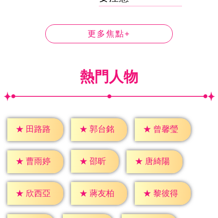
更多焦點+
熱門人物
★
田路路
★
郭台銘
★
曾馨瑩
★
邵昕
★
曹雨婷
★
唐綺陽
★
欣西亞
★
蔣友柏
★
黎彼得