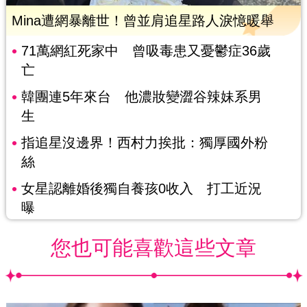
Mina遭網暴離世！曾並肩追星路人淚憶暖舉
71萬網紅死家中 曾吸毒患又憂鬱症36歲
亡
韓團連5年來台 他濃妝變澀谷辣妹系男
生
指追星沒邊界！西村力挨批：獨厚國外粉
絲
女星認離婚後獨自養孩0收入 打工近況
曝
您也可能喜歡這些文章