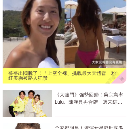
薔薔出國脫了！「上空全裸」挑戰最大天體營 粉
紅美胸被路人狂讚
《大熱門》強勢回歸！吳宗憲率
Lulu、陳漢典再合體 週末綜藝
大戰開打
全家都明星！資深女星辭世享耆