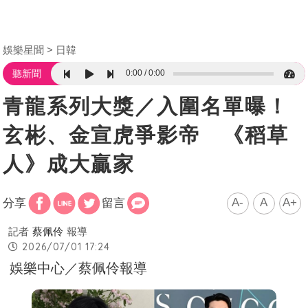
娛樂星聞
日韓
0:00
0:00
聽新聞
青龍系列大獎／入圍名單曝！
玄彬、金宣虎爭影帝 《稻草
人》成大贏家
A-
A
A+
分享
留言
記者
蔡佩伶
報導
2026/07/01 17:24
娛樂中心／蔡佩伶報導