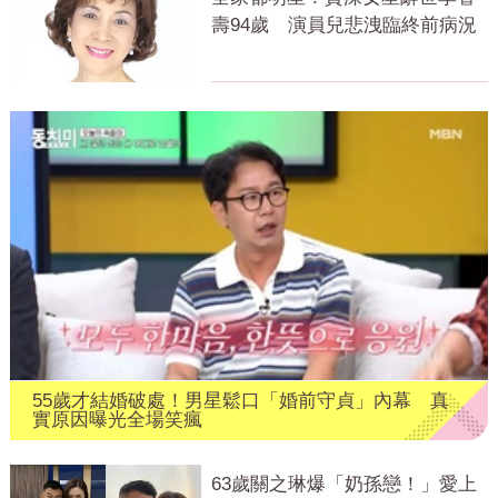
壽94歲 演員兒悲洩臨終前病況
55歲才結婚破處！男星鬆口「婚前守貞」內幕 真
實原因曝光全場笑瘋
63歲關之琳爆「奶孫戀！」愛上