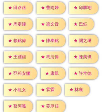
★
田路路
★
曹雨婷
★
邱勝翊
★
巴鈺
★
周定緯
★
梁文音
★
賴銘偉
★
陳泰銘
★
關之琳
★
王國旌
★
馬清偉
★
陳美琪
★
康凱
★
許常德
★
亞莉安娜
★
霖霖
★
林襄
★
小龍女
★
蔡阿嘎
★
姜厚任