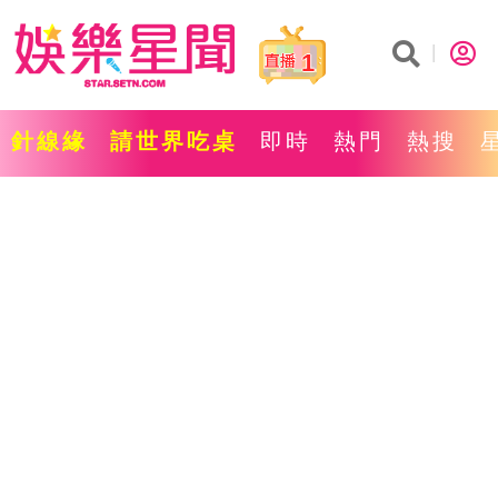
1
針線緣
請世界吃桌
即時
熱門
熱搜