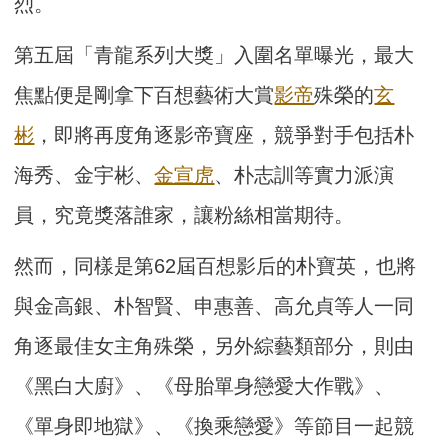
烈。
第五屆「青龍系列大獎」入圍名單曝光，最大
焦點便是剛拿下百想藝術大賞
影帝
殊榮的
玄
彬
，即將再度角逐影帝寶座，競爭對手包括朴
海秀、金宇彬、
金宣虎
、朴志訓等實力派演
員，究竟獎落誰家，讓粉絲相當期待。
然而，同樣是第62屆百想影后的朴寶英，也將
與金高銀、朴智賢、申惠善、高允貞等人一同
角逐最佳女主角殊榮，另外綜藝類部分，則由
《黑白大廚》、《母胎單身戀愛大作戰》、
《單身即地獄》、《換乘戀愛》等節目一起競