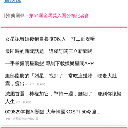
推薦圖輯
第54屆金馬獎入圍公布記者會
女星認離婚後獨自養孩0收入 打工近況曝
最即時的新聞話題 追蹤訂閱三立新聞網
一手掌握明星動態 即刻下載娛樂星聞APP
腹部脂肪的「剋星」找到了，常吃這幾物，吃走大肚
囊，瘦出...
PR・新素簡
減肥首選，檸檬加它，堅持一週，腰細了，瘦到你懷疑
人生
PR・新素簡
009829掌握AI關鍵 大華韓國KOSPI 50今強...
PR・大華銀全能行銷方案