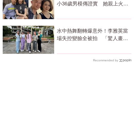
小36歲男模傳證實 她親上火線
回應了
水中熱舞翻轉爆意外！李雅英當
場失控變臉全被拍 「驚人畫
面」曝光
Recommended by