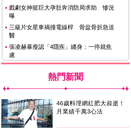
戲劇女神挺巨大孕肚奔消防局求助 慘況
曝
三級片女星車禍撞電線桿 骨盆骨折急送
醫
張凌赫暴瘦認「4隱疾」纏身：一停就焦
慮
熱門新聞
46歲料理網紅肥大叔逝！
月業績千萬3心法