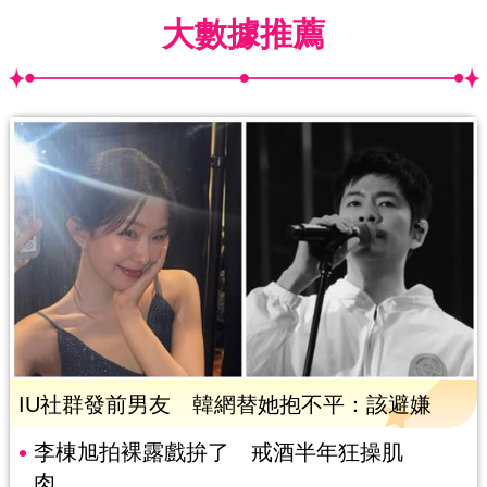
大數據推薦
IU社群發前男友 韓網替她抱不平：該避嫌
李棟旭拍裸露戲拚了 戒酒半年狂操肌
肉