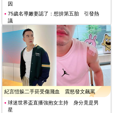
因
75歲名導嫩妻認了：想拚第五胎 引發熱
議
紀言愷躲二手菸受傷濺血 震怒發文飆罵
球迷世界盃直播強抱女主持 身分竟是男
星