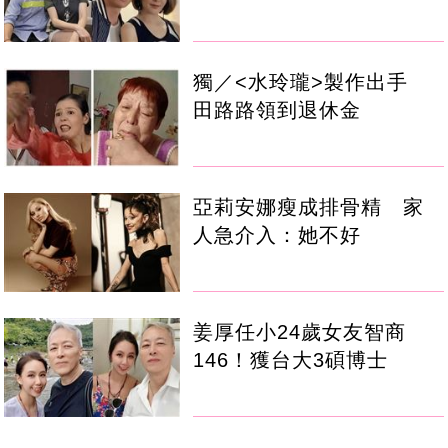
獨／<水玲瓏>製作出手
田路路領到退休金
亞莉安娜瘦成排骨精 家
人急介入：她不好
姜厚任小24歲女友智商
146！獲台大3碩博士