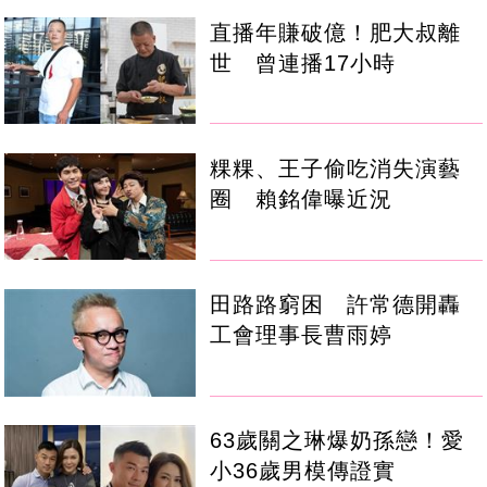
直播年賺破億！肥大叔離
世 曾連播17小時
粿粿、王子偷吃消失演藝
圈 賴銘偉曝近況
田路路窮困 許常德開轟
工會理事長曹雨婷
63歲關之琳爆奶孫戀！愛
小36歲男模傳證實