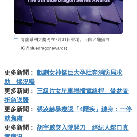
青龍系列大獎將在7月31日登場。（圖／翻攝自
IG@bluedragonawards)
更多新聞：
戲劇女神挺巨大孕肚奔消防局求
助 慘況曝
更多新聞：
三級片女星車禍撞電線桿 骨盆骨
折急送醫
更多新聞：
張凌赫暴瘦認「4隱疾」纏身：一停
就焦慮
更多新聞：
胡宇威突入院開刀 經紀人鬆口真
實病況