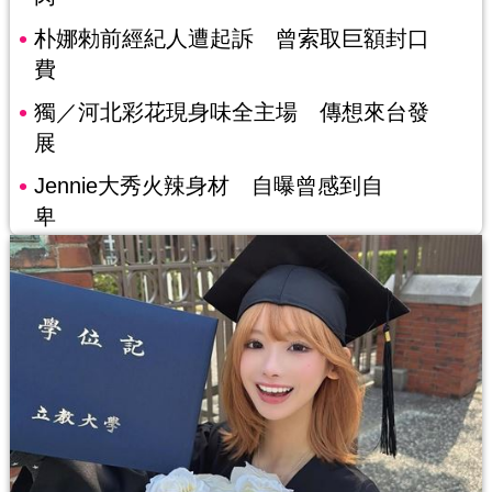
朴娜勑前經紀人遭起訴 曾索取巨額封口
費
獨／河北彩花現身味全主場 傳想來台發
展
Jennie大秀火辣身材 自曝曾感到自
卑