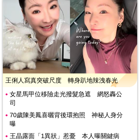
王俐人寫真突破尺度 轉身趴地辣洩春光
女星馬甲位移險走光撥髮急遮 網怒轟公
司
70歲陳美鳳喜曬背後環抱照 神秘人身分
曝
王晶露面「1異狀」惹憂 本人曝關鍵病