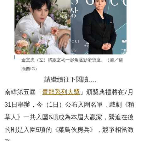
金宣虎（左）將跟玄彬一起角逐影帝寶座。（圖／翻
攝自IG）
請繼續往下閱讀….
南韓第五屆「
青龍
系列
大獎
」頒獎典禮將在7月
31日舉辦，今（1日）公布入圍名單，戲劇《稻
草人》一共入圍6項成為本屆大贏家，緊追在後
的則是入圍5項的《菜鳥伙房兵》，競爭相當激