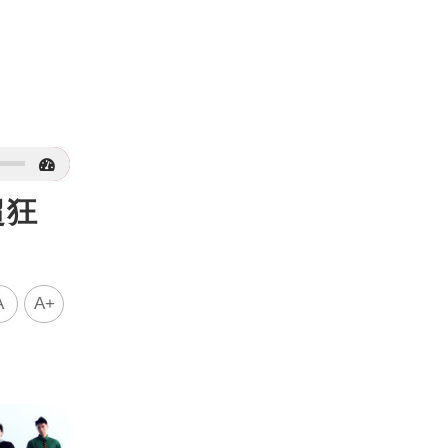
超狂
A
A+