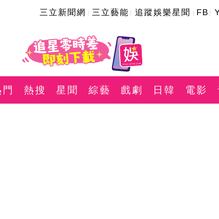
三立新聞網
三立藝能
追蹤娛樂星聞
FB
熱門
熱搜
星聞
綜藝
戲劇
日韓
電影