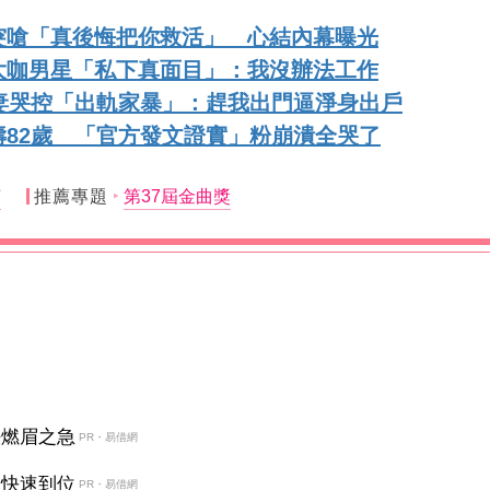
突嗆「真後悔把你救活」 心結內幕曝光
大咖男星「私下真面目」：我沒辦法工作
妻哭控「出軌家暴」：趕我出門逼淨身出戶
82歲 「官方發文證實」粉崩潰全哭了
茵
推薦專題
第37屆金曲獎
決燃眉之急
PR・易借網
金快速到位
PR・易借網