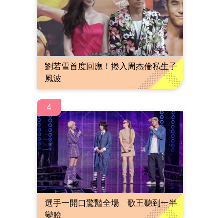
劉若雪首度回應！捲入周杰倫私生子
風波
4
選手一開口驚豔全場 歌王聽到一半
變臉