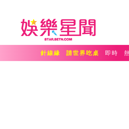
針線緣
請世界吃桌
即時