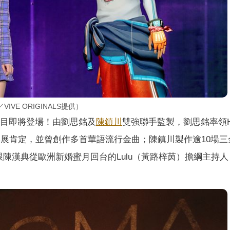
IVE ORIGINALS提供）
目即將登場！由劉思銘及
陳鎮川
雙強聯手監製，劉思銘率領H
威尼斯影展肯定，並曾創作多首華語流行金曲；陳鎮川製作逾10場
陳漢典從歐洲新婚蜜月回台的Lulu（黃路梓茵）擔綱主持人