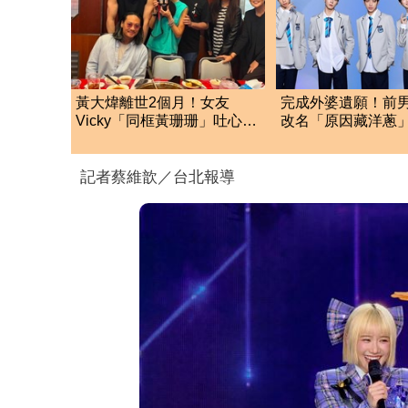
黃大煒離世2個月！女友
完成外婆遺願！前
Vicky「同框黃珊珊」吐心
改名「原因藏洋蔥
聲 消瘦近況曝光
況曝光
記者蔡維歆／台北報導