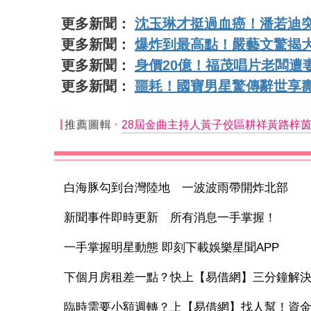
更多新聞：
沈玉琳才挺過血癌！潘若迪
更多新聞：
爆炸到最高點！嚴藝文驚揭
更多新聞：
身價20億！福茂唱片老闆遭
更多新聞：
噩耗！國寶男星驚傳辭世享壽
推薦圖輯
28屆金曲主持人黃子佼區耕祥黃路梓
白海豚勾到台灣陸地 一波波雨帶開炸北部
新聞事件即時更新 所有消息一手掌握！
一手掌握明星動態 即刻下載娛樂星聞APP
下個月房租差一點？快上【易借網】三分鐘解
臨時需要小額週轉？上【易借網】找人幫！資