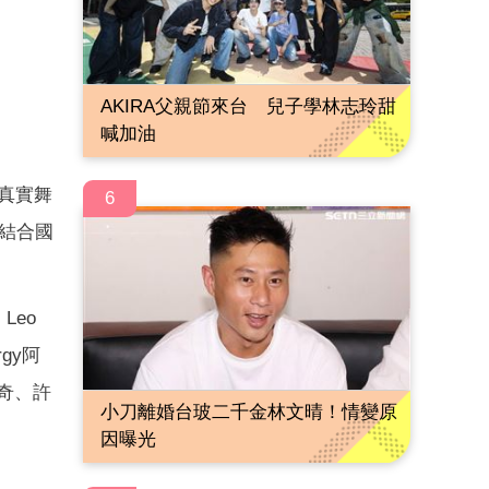
AKIRA父親節來台 兒子學林志玲甜
喊加油
真實舞
6
S結合國
Leo
gy阿
煌奇、許
小刀離婚台玻二千金林文晴！情變原
因曝光