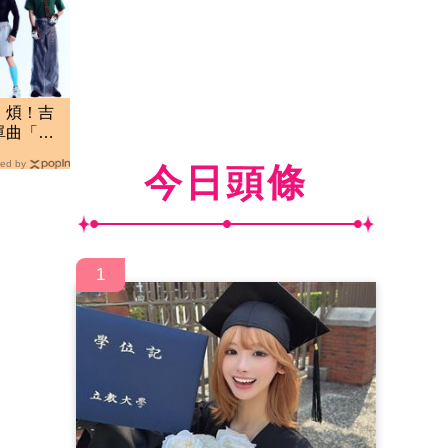
」煩！吉
單曲「懲
ed by
今日頭條
1