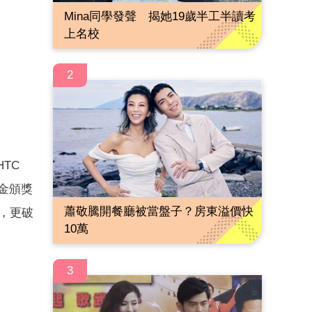
Mina同學發聲 揭她19歲半工半讀考
上名校
2
TC
三金頒獎
蕭敬騰開餐廳被當盤子？房東溢價快
，更破
10萬
3