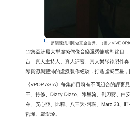
監製陳鎮川剛做完金曲獎。（圖／VIVE ORIG
12集亞洲最大型虛擬偶像音樂選秀旗艦型節目，
台，真人主持人、真人評審、真人樂隊錄製伴奏，高規
際資源與豐沛的虛擬製作經驗，打造虛擬巨星，
《VPOP ASIA》每集節目將有不同組合的評審
王、持修、Dizzy Dizzo、陳星翰、剃刀蔣、白
弟、安心亞、比莉、八三夭-阿璞、Marz 23
哲珮、戴愛玲。