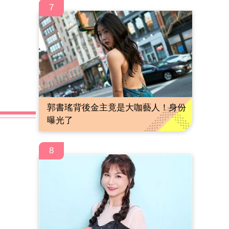
7
郭書瑤背後金主竟是大咖藝人！身份
曝光了
8