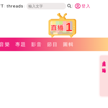
YT
threads
登入
1
音樂
專題
影音
節目
圖輯
直播✦活動