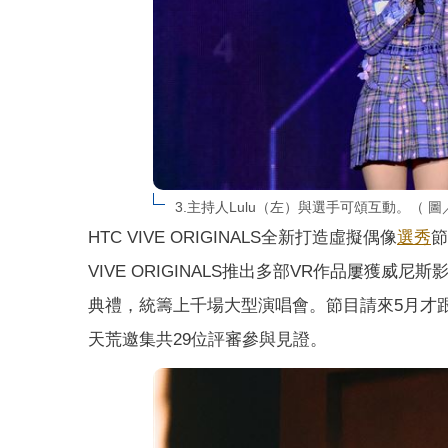
3.主持人Lulu（左）與選手可頌互動。（ 圖／V
HTC VIVE ORIGINALS全新打造虛擬偶像
選秀
節
VIVE ORIGINALS推出多部VR作品屢獲
典禮，統籌上千場大型演唱會。節目請來5月才跟
天荒邀集共29位評審參與見證。