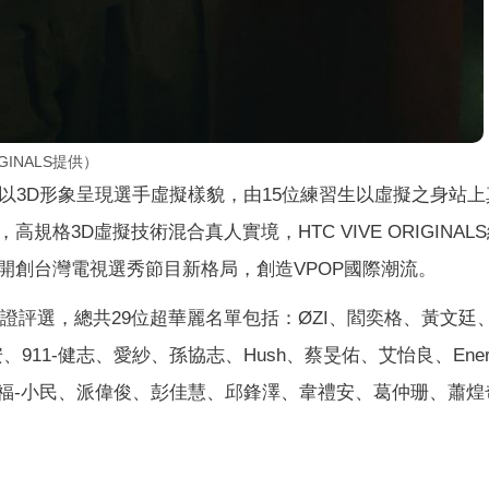
INALS提供）
以3D形象呈現選手虛擬樣貌，由15位練習生以虛擬之身站上
格3D虛擬技術混合真人實境，HTC VIVE ORIGINAL
開創台灣電視選秀節目新格局，創造VPOP國際潮流。
見證評選，總共29位超華麗名單包括：ØZI、閻奕格、黃文廷、
安、911-健志、愛紗、孫協志、Hush、蔡旻佑、艾怡良、Ener
、旺福-小民、派偉俊、彭佳慧、邱鋒澤、韋禮安、葛仲珊、蕭