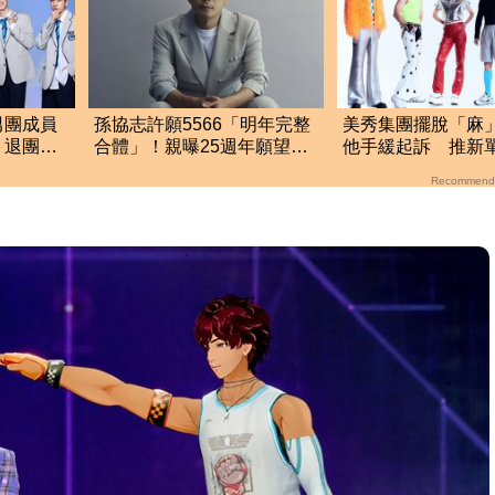
男團成員
孫協志許願5566「明年完整
美秀集團擺脫「麻
」退團現
合體」！親曝25週年願望：
他手緩起訴 推新
從沒解散過
罰」
Recommend