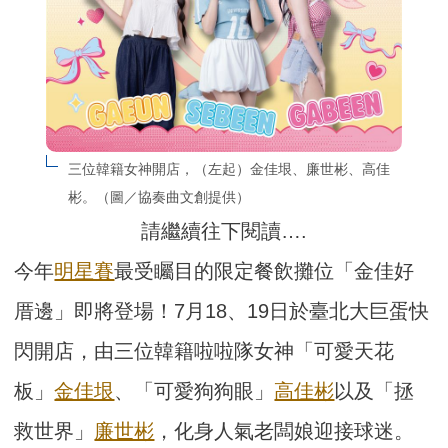
三位韓籍女神開店，（左起）金佳垠、廉世彬、高佳
彬。（圖／協奏曲文創提供）
請繼續往下閱讀….
今年
明星賽
最受矚目的限定餐飲攤位「金佳好
厝邊」即將登場！7月18、19日於臺北大巨蛋快
閃開店，由三位韓籍啦啦隊女神「可愛天花
板」
金佳垠
、「可愛狗狗眼」
高佳彬
以及「拯
救世界」
廉世彬
，化身人氣老闆娘迎接球迷。