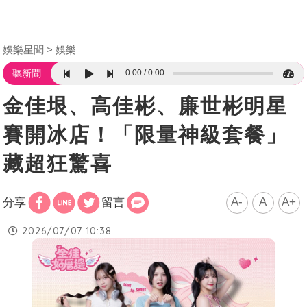
娛樂星聞
娛樂
0:00
0:00
聽新聞
金佳垠、高佳彬、廉世彬明星
賽開冰店！「限量神級套餐」
藏超狂驚喜
A-
A
A+
分享
留言
2026/07/07 10:38