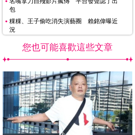
名嘴拿刀自殘影片瘋傳 平台發聲認了出
包
粿粿、王子偷吃消失演藝圈 賴銘偉曝近
況
您也可能喜歡這些文章