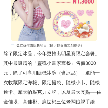
金佳好厝邊販售項目（圖／協奏曲文創提供）
除了限定冰品，今年更推出明星賽限定套餐。
其中最吸睛的「靈魂小畫家套餐」售價3000
元，除了可享用隨機冰碗（含冰品），還能一
次收藏限定海報、限定提袋、隨機小卡、隨機
透卡、摩天輪壓克力立牌，以及最大亮點──由
金佳垠、高佳彬、廉世彬三位老闆娘親手繪