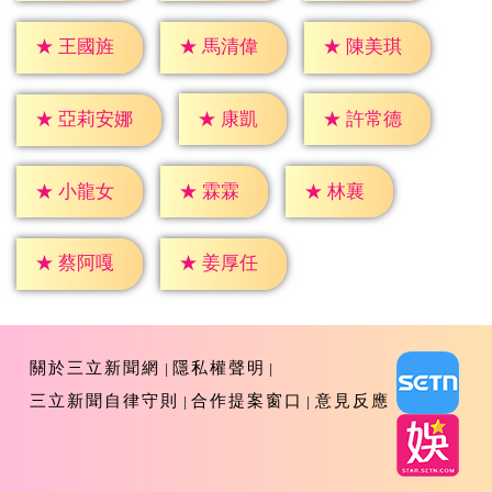
★
王國旌
★
馬清偉
★
陳美琪
★
康凱
★
許常德
★
亞莉安娜
★
霖霖
★
林襄
★
小龍女
★
蔡阿嘎
★
姜厚任
關於三立新聞網
隱私權聲明
三立新聞自律守則
合作提案窗口
意見反應