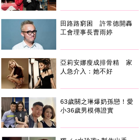
田路路窮困 許常德開轟
工會理事長曹雨婷
亞莉安娜瘦成排骨精 家
人急介入：她不好
63歲關之琳爆奶孫戀！愛
小36歲男模傳證實