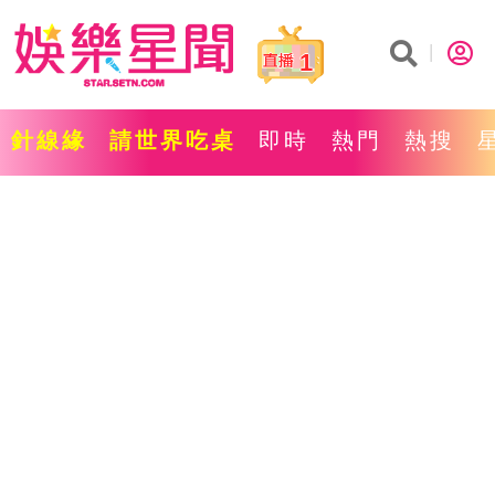
1
針線緣
請世界吃桌
即時
熱門
熱搜