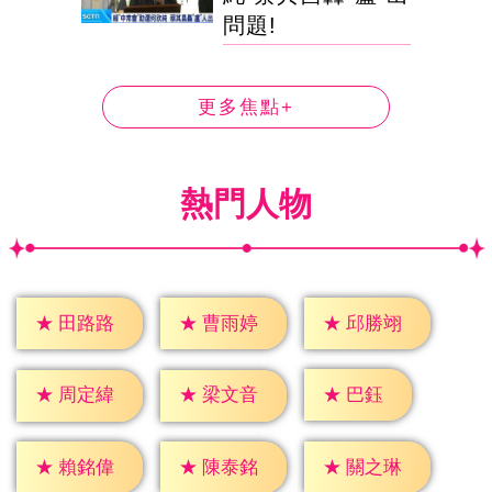
問題!
更多焦點+
熱門人物
★
田路路
★
曹雨婷
★
邱勝翊
★
巴鈺
★
周定緯
★
梁文音
★
賴銘偉
★
陳泰銘
★
關之琳