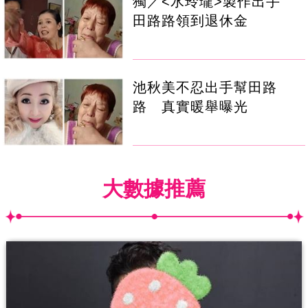
獨／<水玲瓏>製作出手
田路路領到退休金
池秋美不忍出手幫田路
路 真實暖舉曝光
大數據推薦