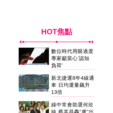
HOT焦點
數位時代用眼過度
專家籲當心'認知
負荷'
新北捷運8年4線通
車 日均運量飆升
13倍
綠中常會助選何欣
純 蔡其昌轟"盧"出