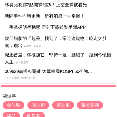
林襄比賽露2點開裸體趴！上空全裸被看光
新聞事件即時更新 所有消息一手掌握！
一手掌握明星動態 即刻下載娛樂星聞APP
腹部脂肪的「剋星」找到了，常吃這幾物，吃走大肚
囊，瘦出...
PR・新素簡
減肥首選，檸檬加它，堅持一週，腰細了，瘦到你懷疑
人生
PR・新素簡
009829掌握AI關鍵 大華韓國KOSPI 50今強...
PR・大華銀全能行銷方案
關鍵字
金佳垠
高佳彬
廉世彬
饗賓集團
冰品
明星賽