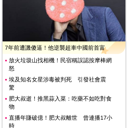
7年前遭譏傻逼！他逆襲超車中國前首富
放火垃圾山找相機！民宿稱誤認按摩棒網
怒
埃及知名女星涉毒被判死 引發社會震
驚
肥大叔逝！推黑蒜入菜：吃藥不如吃對食
物
直播年賺破億！肥大叔離世 曾連播17小
時