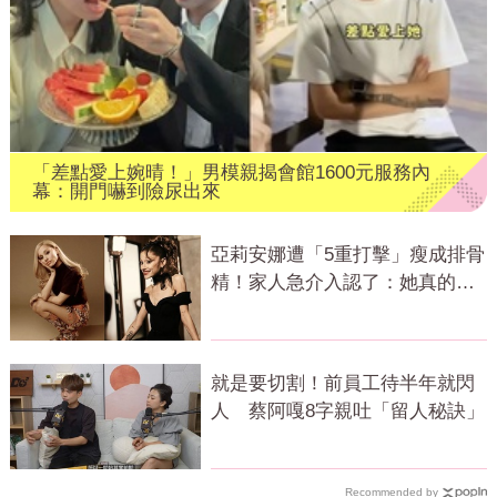
「差點愛上婉晴！」男模親揭會館1600元服務內
幕：開門嚇到險尿出來
亞莉安娜遭「5重打擊」瘦成排骨
精！家人急介入認了：她真的不
好
就是要切割！前員工待半年就閃
人 蔡阿嘎8字親吐「留人秘訣」
Recommended by