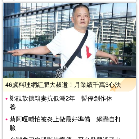
46歲料理網紅肥大叔逝！月業績千萬3心法
鄭靚歆德籍妻抗低潮2年 暫停創作休
養
蔡阿嘎喊怕被炎上做最好準備 網轟自打
臉