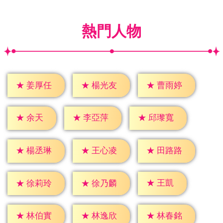
熱門人物
★
姜厚任
★
楊光友
★
曹雨婷
★
余天
★
李亞萍
★
邱瓈寬
★
楊丞琳
★
王心凌
★
田路路
★
王凱
★
徐莉玲
★
徐乃麟
★
林伯實
★
林逸欣
★
林春銘