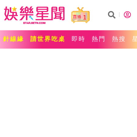
1
針線緣
請世界吃桌
即時
熱門
熱搜