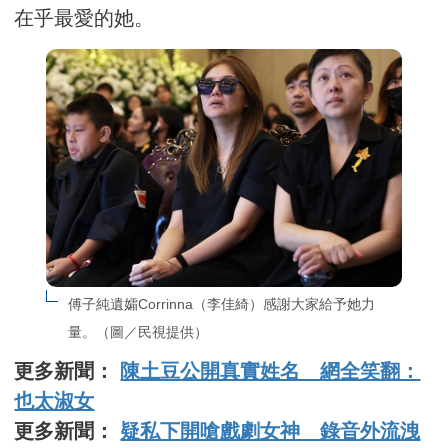
在乎最愛的她。
傅子純遺孀Corrinna（李佳綺）感謝大家給予她力
量。（圖／民視提供）
更多新聞：
陳土豆公開真實姓名 網全笑翻：
也太淑女
更多新聞：
疑私下開嗆戲劇女神 錄音外流洩