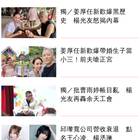
獨／姜厚任新歡爆黑歷
史 楊光友怒揭內幕
姜厚任新歡爆帶婚生子當
小三！前夫嗆正宮
獨／批曹雨婷帳目亂 楊
光友再轟余天工會
邱瓈寬公司營收衰退 點
名王心凌、楊丞琳