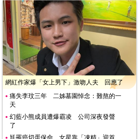
網紅作家爆「女上男下」激吻人夫 回應了
痛失李玟三年 二姊墓園悼念：難熬的一
天
幻藍小熊成員遭爆霸凌 公司深夜發聲
了
尪罹癌切蛋保命 女星靠「凍精」迎首