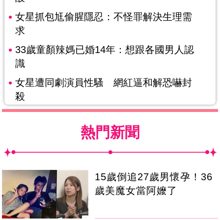
女星抓包尪偷腥隱忍：不怪罪解決生理需
求
33歲童顏辣媽已婚14年：想跟各國男人認
識
女星遭同劇演員性騷 網紅逼和解恐嚇封
殺
熱門新聞
15歲倒追27歲男懷孕！36
歲美魔女當阿嬤了