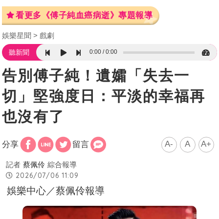
看更多《傅子純血癌病逝》專題報導
娛樂星聞
戲劇
0:00
0:00
聽新聞
告別傅子純！遺孀「失去一
切」堅強度日：平淡的幸福再
也沒有了
A-
A
A+
分享
留言
記者
蔡佩伶
綜合報導
2026/07/06 11:09
娛樂中心／蔡佩伶報導