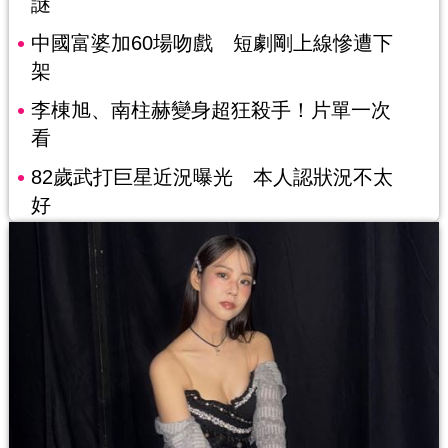
謎
中國富婆加60場吻戲 短劇剛上線慘遭下
架
李棟旭、南柱赫變身超狂殺手！片單一次
看
82歲武打巨星近況曝光 本人認狀況不太
好