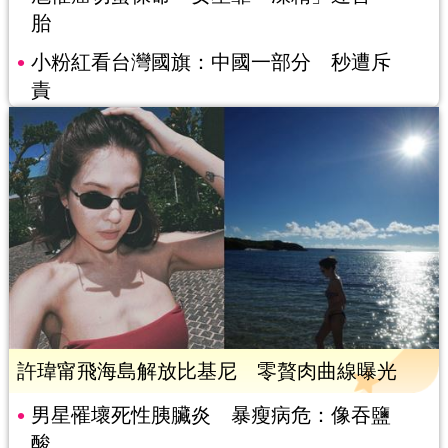
胎
小粉紅看台灣國旗：中國一部分 秒遭斥
責
許瑋甯飛海島解放比基尼 零贅肉曲線曝光
男星罹壞死性胰臟炎 暴瘦病危：像吞鹽
酸