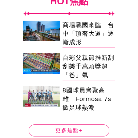
HOT焦點
商場戰國來臨 台
中「頂奢大道」逐
漸成形
台彩父親節推新刮
刮樂千萬頭獎超
「爸」氣
8國球員齊聚高
雄 Formosa 7s
掀足球熱潮
更多焦點+