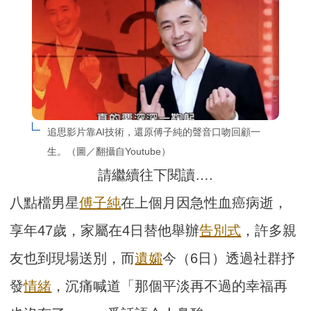
追思影片靠AI技術，還原傅子純的聲音口吻回顧一
生。（圖／翻攝自Youtube）
請繼續往下閱讀….
八點檔男星
傅子純
在上個月因急性血癌病逝，
享年47歲，家屬在4日替他舉辦
告別式
，許多親
友也到現場送別，而
遺孀
今（6日）透過社群抒
發
情緒
，沉痛喊道「那個平淡再不過的幸福再