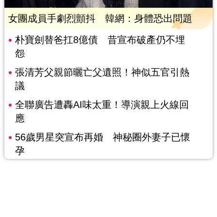
女團成員手劇烈顫抖 韓網：身體恐出問題
朴寶劍替爸扛8億債 昔宣布破產仍不埋
怨
張清芳父親節曬亡父遺照！神似五官引熱
議
全聯廣告遭轟AI味太重！導演親上火線回
應
56歲男星突宣布再婚 神秘圈外妻子已懷
孕