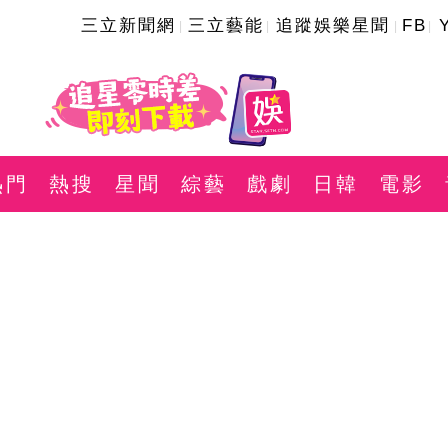
三立新聞網
三立藝能
追蹤娛樂星聞
FB
熱門
熱搜
星聞
綜藝
戲劇
日韓
電影