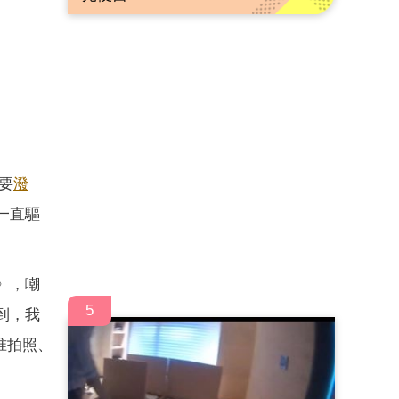
要
潑
一直驅
》，嘲
5
到，我
准拍照、