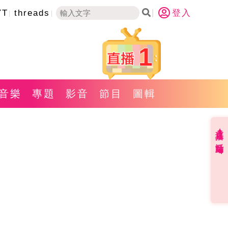
YT
threads
登入
1
音樂
專題
影音
節目
圖輯
直播✦活動