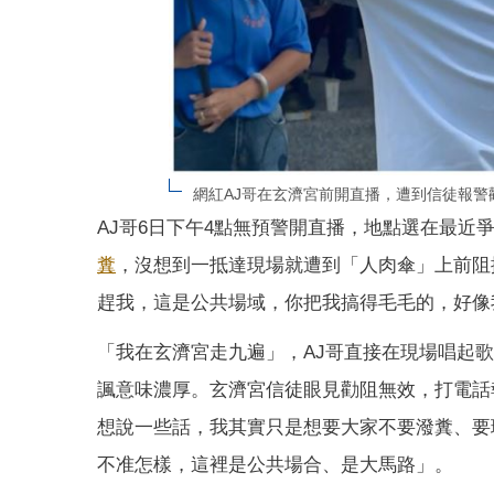
網紅AJ哥在玄濟宮前開直播，遭到信徒報警
AJ哥6日下午4點無預警開直播，地點選在最近
糞
，沒想到一抵達現場就遭到「人肉傘」上前阻
趕我，這是公共場域，你把我搞得毛毛的，好像
「我在玄濟宮走九遍」，AJ哥直接在現場唱起
諷意味濃厚。玄濟宮信徒眼見勸阻無效，打電話
想說一些話，我其實只是想要大家不要潑糞、要
不准怎樣，這裡是公共場合、是大馬路」。