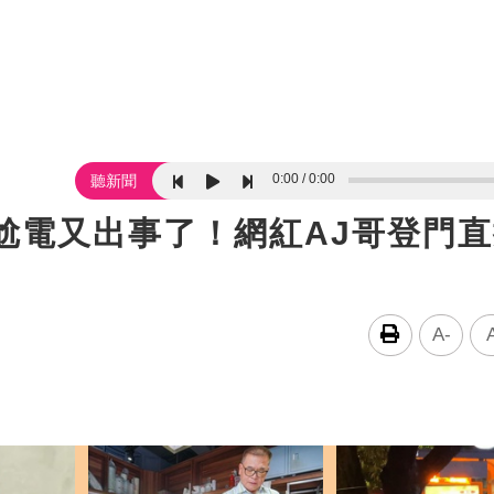
0:00
0:00
聽新聞
⋯尬電又出事了！網紅AJ哥登
A-