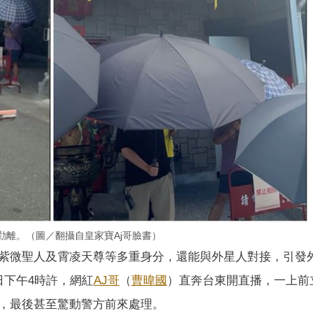
勸離。（圖／翻攝自皇家寶Aj哥臉書）
紫微聖人及霄凌天尊等多重身分，還能與外星人對接，引發
日下午4時許，網紅
AJ哥
（
曹暐國
）直奔台東開直播，一上前
，最後甚至驚動警方前來處理。