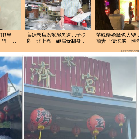
TR烏
高雄老店為幫混黑道兒子從
落魄離婚臉色大變
亂鬥 雙
良 北上靠一碗扁食翻身成
前妻「淒涼感」憔
東區傳奇
Recommend