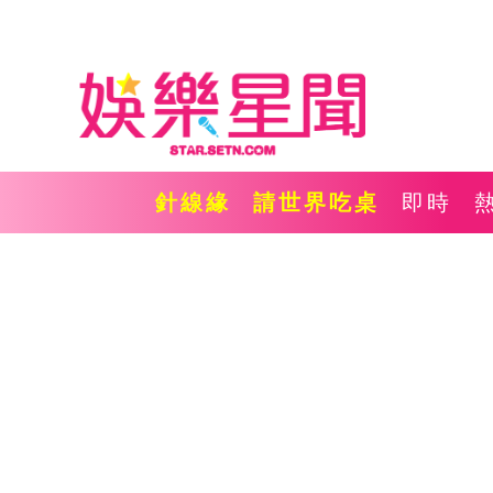
針線緣
請世界吃桌
即時