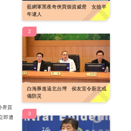
藍網軍黑夜奇俠買個資威脅 女撿半
年逮人
2
白海豚進逼北台灣 侯友宜令新北戒
備防災
外界質
3
立即遭