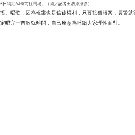
6日網紅AJ哥前往鬧場。（圖／記者王浩原攝影）
直播、唱歌，因為報案也是信徒權利，只要接獲報案，員警就
決定唱完一首歌就離開，自己原意為呼籲大家理性面對。