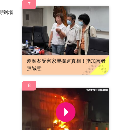
7
得到場
割頸案受害家屬揭這真相！指加害者
無誠意
8