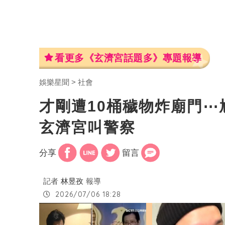
看更多《玄濟宮話題多》專題報導
娛樂星聞
社會
才剛遭10桶穢物炸廟門
玄濟宮叫警察
分享
留言
記者
林昱孜
報導
2026/07/06 18:28