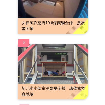
女律師詐慈濟10.6億爽躺金條 搜索
畫面曝
6
新北小小學童消防夏令營 讓學童擬
真體驗