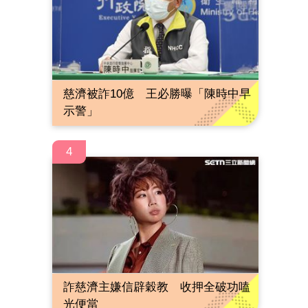
慈濟被詐10億 王必勝曝「陳時中早
示警」
4
詐慈濟主嫌信辟穀教 收押全破功嗑
光便當