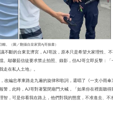
勸離。（圖／翻攝自皇家寶Aj哥臉書）
爭議不斷的台東玄濟宮，AJ哥說，原本只是希望大家理性、不
擋。鄔馨茹信徒要求禁止拍照、錄影，但AJ哥立即反擊：「
我走在私人土地」。
歌，改編忠孝東路走九遍的旋律和歌詞，還唱了《一支小雨傘
報警，此時，AJ哥對著緊閉廟門大喊，「如果你在裡面聽得
理智，可是你看我在路上，他們對我的態度，不准進去、不