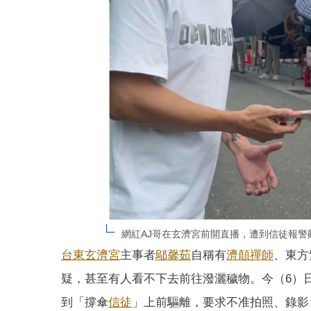
網紅AJ哥在玄濟宮前開直播，遭到信徒報警
台東
玄濟宮
主事者
鄔馨茹
自稱有
濟顛禪師
、東方
疑，甚至有人看不下去前往潑灑穢物。今（6）
到「撐傘
信徒
」上前驅離，要求不准拍照、錄影