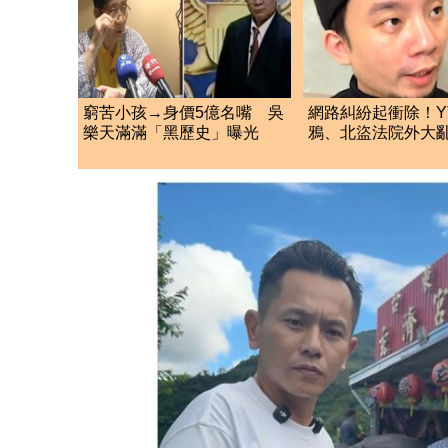
窮苦小孩→身價5億名嘴 吳
網路糾紛起衝除！Y
樂天滿滿「黑歷史」曝光
鴉、北盜法院外大
方互嗆堅持提告