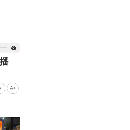
門直播
A
A+