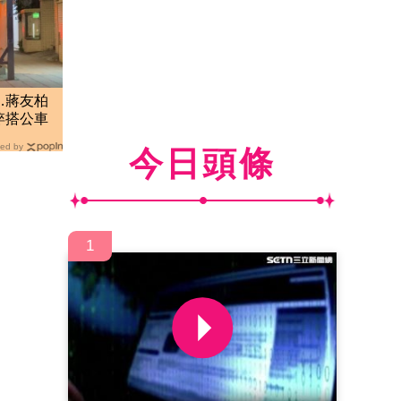
…蔣友柏
悴搭公車
ed by
今日頭條
1