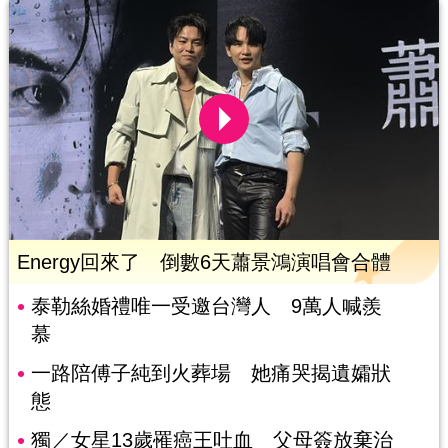
Energy回來了 倒數6天蕭景鴻演唱會合體
泰勒絲婚禮唯一受邀台灣人 9萬人喊羨
慕
一路陪傅子純到火葬場 她痛哭揭遺孀狀
態
獨／女星13歲罹癌王吐血 父母簽放棄治