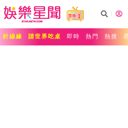
1
針線緣
請世界吃桌
即時
熱門
熱搜