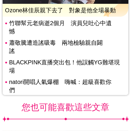
Ozone林佳辰親下去了 對象是他全場暴動
竹聯幫元老病逝2個月 演員兒吐心中遺
憾
蕭敬騰遭造謠吸毒 兩地檢驗親自闢
謠
BLACKPINK直播突出包！他誤觸YG難堪現
場
natori開唱人氣爆棚 嗨喊：超級喜歡你
們
您也可能喜歡這些文章