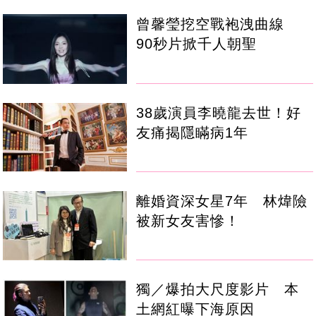
曾馨瑩挖空戰袍洩曲線
90秒片掀千人朝聖
38歲演員李曉龍去世！好
友痛揭隱瞞病1年
離婚資深女星7年 林煒險
被新女友害慘！
獨／爆拍大尺度影片 本
土網紅曝下海原因