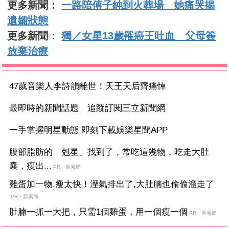
更多新聞：
一路陪傅子純到火葬場 她痛哭揭
遺孀狀態
更多新聞：
獨／女星13歲罹癌王吐血 父母簽
放棄治療
47歲音樂人李詩韻離世！天王天后齊痛悼
最即時的新聞話題 追蹤訂閱三立新聞網
一手掌握明星動態 即刻下載娛樂星聞APP
腹部脂肪的「剋星」找到了，常吃這幾物，吃走大肚
囊，瘦出...
PR・新素簡
雞蛋加一物,瘦太快！溼氣排出了,大肚腩也偷偷溜走了
PR・新素簡
肚腩一抓一大把，只需1個雞蛋，用一個瘦一個
PR・新素簡