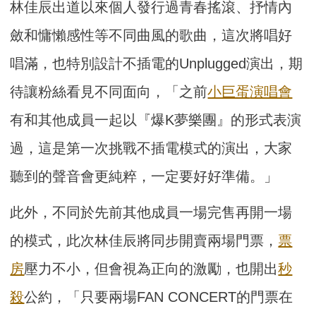
林佳辰出道以來個人發行過青春搖滾、抒情內
斂和慵懶感性等不同曲風的歌曲，這次將唱好
唱滿，也特別設計不插電的Unplugged演出，期
待讓粉絲看見不同面向，「之前
小巨蛋
演唱會
有和其他成員一起以『爆K夢樂團』的形式表演
過，這是第一次挑戰不插電模式的演出，大家
聽到的聲音會更純粹，一定要好好準備。」
此外，不同於先前其他成員一場完售再開一場
的模式，此次林佳辰將同步開賣兩場門票，
票
房
壓力不小，但會視為正向的激勵，也開出
秒
殺
公約，「只要兩場FAN CONCERT的門票在