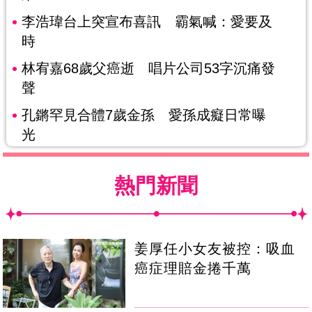
李浩瑋台上突宣布喜訊 霸氣喊：愛要及
時
林宥嘉68歲父癌逝 唱片公司53字沉痛發
聲
孔鏘罕見合體7歲金孫 愛孫成癡日常曝
光
熱門新聞
姜厚任小女友被控：吸血
癌症理賠金捲千萬