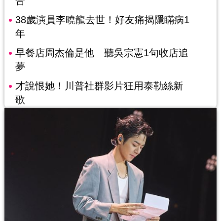
合
38歲演員李曉龍去世！好友痛揭隱瞞病1
年
早餐店周杰倫是他 聽吳宗憲1句收店追
夢
才說恨她！川普社群影片狂用泰勒絲新
歌