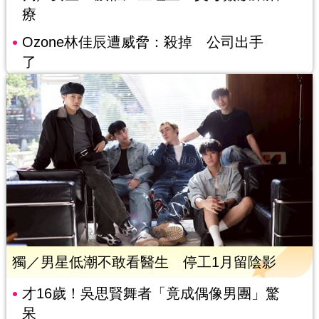
療
Ozone林佳辰遭威脅：殺掉 公司出手
了
獨／男星低潮不敢看醫生 停工1月留陰影
才16歲！吳思賢舞者「竟成偶像男團」驚
呆