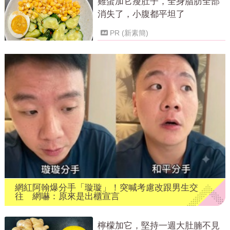
雞蛋加它瘦肚子，全身脂肪全部
消失了，小腹都平坦了
PR (新素簡)
網紅阿翰爆分手「璇璇」！突喊考慮改跟男生交
往 網嚇：原來是出櫃宣言
檸檬加它，堅持一週大肚腩不見