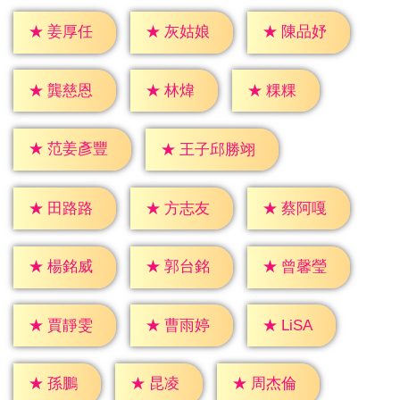
★
姜厚任
★
灰姑娘
★
陳品妤
★
林煒
★
粿粿
★
龔慈恩
★
范姜彥豐
★
王子邱勝翊
★
田路路
★
方志友
★
蔡阿嘎
★
楊銘威
★
郭台銘
★
曾馨瑩
★
LiSA
★
賈靜雯
★
曹雨婷
★
孫鵬
★
昆凌
★
周杰倫