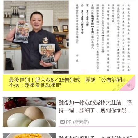
最後道別！肥大叔8／15告別式 團隊「公布訃聞」
不捨：想來看他就來吧
雞蛋加一物就能減掉大肚腩，堅
持一週，腰細了，瘦到你懷疑人
生！
PR (新素簡)