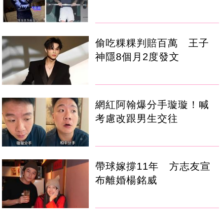
偷吃粿粿判賠百萬 王子
神隱8個月2度發文
網紅阿翰爆分手璇璇！喊
考慮改跟男生交往
帶球嫁撐11年 方志友宣
布離婚楊銘威