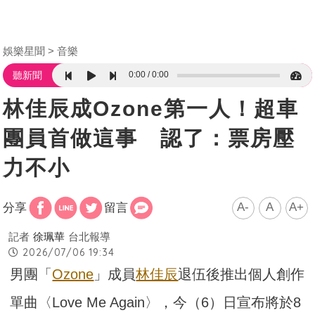
娛樂星聞
音樂
0:00
0:00
聽新聞
林佳辰成Ozone第一人！超車
團員首做這事 認了：票房壓
力不小
A-
A
A+
分享
留言
記者
徐珮華
台北報導
2026/07/06 19:34
男團「
Ozone
」成員
林佳辰
退伍後推出個人創作
單曲〈Love Me Again〉，今（6）日宣布將於8