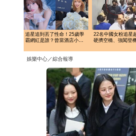
追星追到丟了性命！25歲學
22名中國女粉追星
霸網紅是誰？曾當酒店小姐
硬擠空橋、強闖登
收入破億 警方證實
航硬起來全拒載
娛樂中心／綜合報導