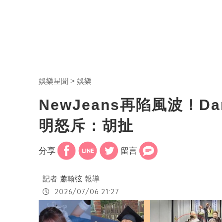
娛樂星聞
娛樂
NewJeans再陷風波！D
明怒斥：胡扯
分享
留言
記者
蕭翰弦
報導
2026/07/06 21:27