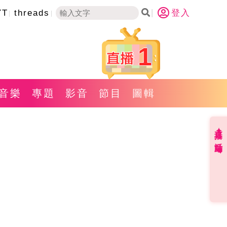
YT
threads
登入
1
音樂
專題
影音
節目
圖輯
直播✦活動