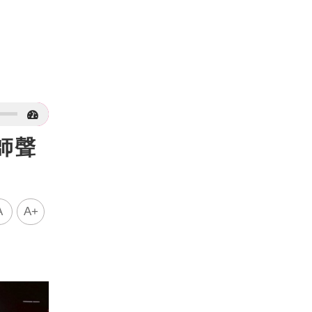
律師聲
A
A+