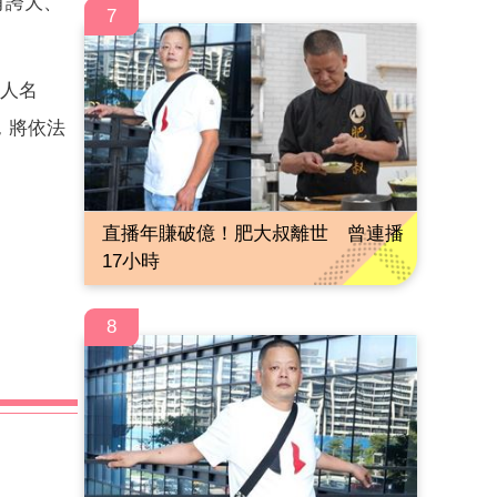
有誇大、
7
藝人名
，將依法
直播年賺破億！肥大叔離世 曾連播
17小時
8