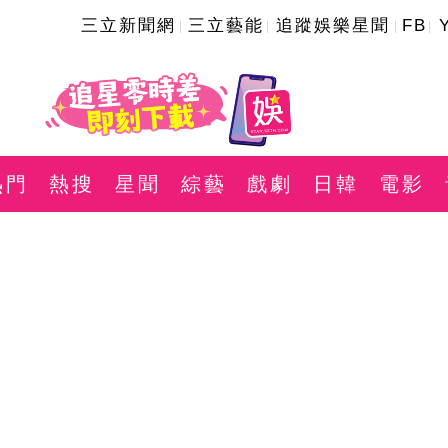
三立新聞網
三立藝能
追蹤娛樂星聞
FB
熱門
熱搜
星聞
綜藝
戲劇
日韓
電影