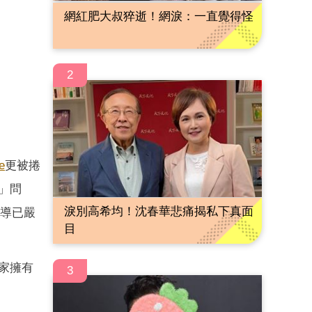
網紅肥大叔猝逝！網淚：一直覺得怪
2
e
更被捲
」問
淚別高希均！沈春華悲痛揭私下真面
報導已嚴
目
一家擁有
3
。