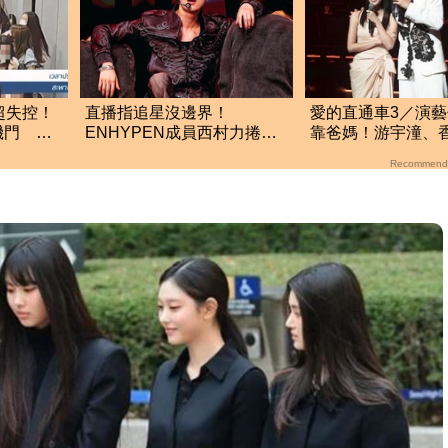
超失控！
直播指追星沒邊界！
愛的直通車3／演
機門 泰
ENHYPEN成員西村力捲輕
靠爸媽！游宇潼、
生爭議 挨批：獨厚國外粉
顏若霏用實力圈粉
Recommend
絲