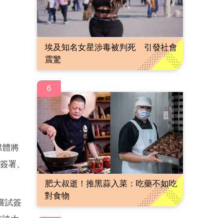
埃及知名女星涉毒被判死 引發社會
震驚
6
媒體將
司簽署、
肥大叔逝！推黑蒜入菜：吃藥不如吃
對食物
嘗試簽