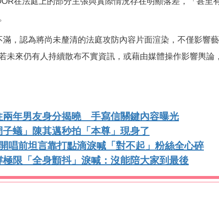
DOR在法庭上的部分主張與實際情況存在明顯落差，「甚至
。
表達不滿，認為將尚未釐清的法庭攻防內容片面渲染，不僅影響
若未來仍有人持續散布不實資訊，或藉由媒體操作影響輿論
往兩年男友身分揭曉 手寫信關鍵內容曝光
周子蟻」陳其邁秒拍「本尊」現身了
！開唱前坦言靠打點滴淚喊「對不起」粉絲全心碎
撐極限「全身顫抖」淚喊：沒能陪大家到最後