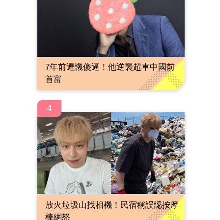
7年前遭譏傻逼！他逆襲超車中國前
首富
4
放火垃圾山找相機！民宿稱誤認按摩
棒網怒