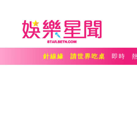
針線緣
請世界吃桌
即時