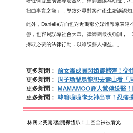
署任何雙重演藝專屬合約。律師團認為胡扯，A
扭曲事實之嫌」，導致外界對案件產生錯誤認知
此外，Danielle方面也對近期部分媒體報導
譽，也容易誤導社會大眾。律師團最後強調，「
採取必要的法律行動，以維護藝人權益。」
更多新聞：
前女團成員閃婚震撼彈！交
更多新聞：
周子瑜鬧烏龍想去壽山看「
更多新聞：
MAMAMOO輝人驚傳送醫
更多新聞：
韓籍啦啦隊女神出事！忍痛
林襄比賽露2點開裸體趴！上空全裸被看光