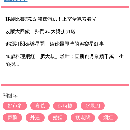
林襄比賽露2點開裸體趴！上空全裸被看光
改版大回饋 熱門3C大獎接力送
追蹤訂閱娛樂星聞 給你最即時的娛樂星鮮事
46歲料理網紅「肥大叔」離世！直播創月業績千萬 生
前揭...
關鍵字
好市多
嘉義
保時捷
水果刀
家醜
外遇
婚姻
疲老闆
網紅