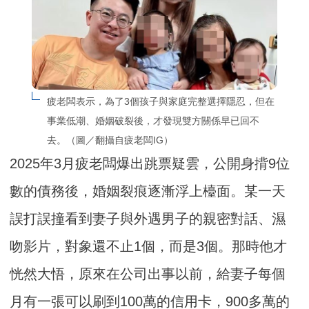
疲老闆表示，為了3個孩子與家庭完整選擇隱忍，但在
事業低潮、婚姻破裂後，才發現雙方關係早已回不
去。（圖／翻攝自疲老闆IG）
2025年3月疲老闆爆出跳票疑雲，公開身揹9位
數的債務後，婚姻裂痕逐漸浮上檯面。某一天
誤打誤撞看到妻子與外遇男子的親密對話、濕
吻影片，對象還不止1個，而是3個。那時他才
恍然大悟，原來在公司出事以前，給妻子每個
月有一張可以刷到100萬的信用卡，900多萬的