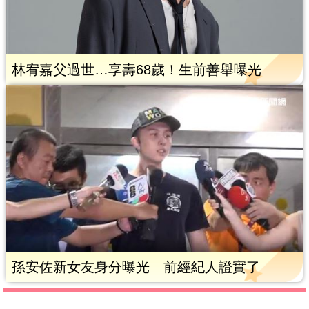
林宥嘉父過世…享壽68歲！生前善舉曝光
孫安佐新女友身分曝光 前經紀人證實了