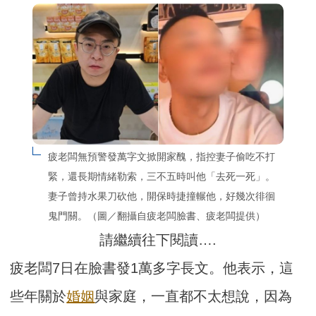
疲老闆無預警發萬字文掀開家醜，指控妻子偷吃不打
緊，還長期情緒勒索，三不五時叫他「去死一死」。
妻子曾持水果刀砍他，開保時捷撞輾他，好幾次徘徊
鬼門關。（圖／翻攝自疲老闆臉書、疲老闆提供）
請繼續往下閱讀….
疲老闆7日在臉書發1萬多字長文。他表示，這
些年關於
婚姻
與家庭，一直都不太想說，因為