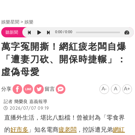
娛樂星聞
娛樂
0:00
0:00
聽新聞
萬字冤開撕！網紅疲老闆自爆
「遭妻刀砍、開保時捷輾」：
虛偽母愛
A-
A
A+
分享
留言
記者
簡榮良
嘉義報導
2026/07/07 09:19
直播外生活，堪比八點檔！曾被封為「零食界
的
好市多
」知名電商
疲老闆
，控訴遭兄弟
網紅