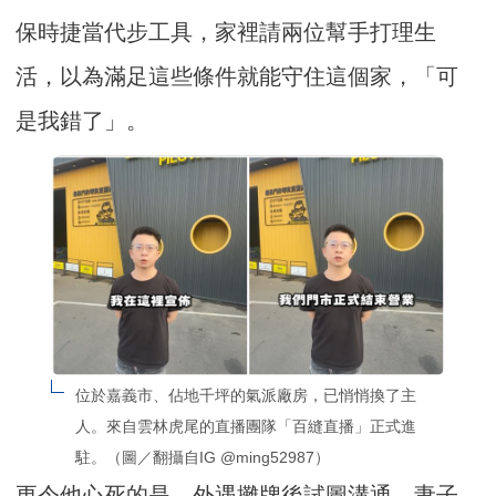
保時捷當代步工具，家裡請兩位幫手打理生
活，以為滿足這些條件就能守住這個家，「可
是我錯了」。
位於嘉義市、佔地千坪的氣派廠房，已悄悄換了主
人。來自雲林虎尾的直播團隊「百縫直播」正式進
駐。（圖／翻攝自IG @ming52987）
更令他心死的是，外遇攤牌後試圖溝通，妻子