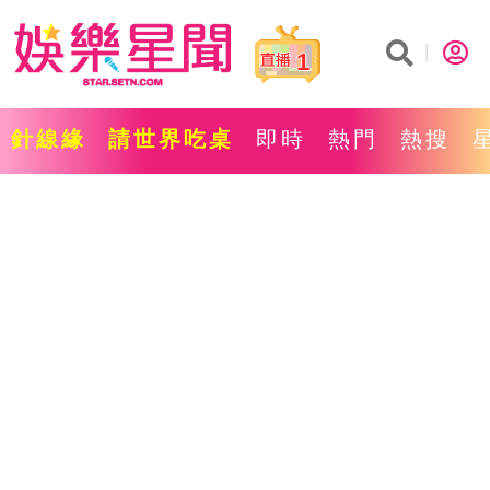
1
針線緣
請世界吃桌
即時
熱門
熱搜