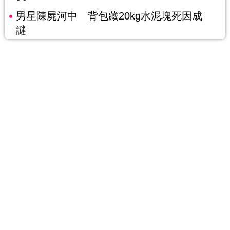
男星陳屍河中 背包藏20kg水泥塊死因成
謎