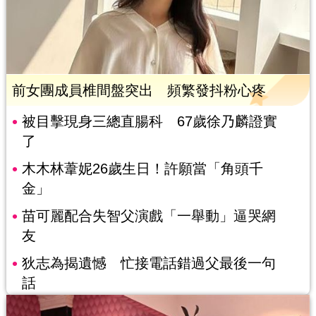
前女團成員椎間盤突出 頻繁發抖粉心疼
被目擊現身三總直腸科 67歲徐乃麟證實
了
木木林葦妮26歲生日！許願當「角頭千
金」
苗可麗配合失智父演戲「一舉動」逼哭網
友
狄志為揭遺憾 忙接電話錯過父最後一句
話