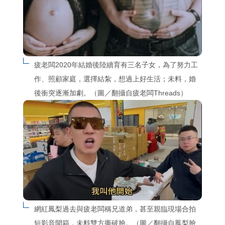
疲老闆2020年結婚後陸續育有三名子女，為了努力工
作、照顧家庭，選擇結紮，想過上好生活；未料，婚
後衝突逐漸加劇。（圖／翻攝自疲老闆Threads）
網紅鳳梨過去與疲老闆稱兄道弟，甚至親臨現場合拍
短影音開箱，未料雙方撕破臉。（圖／翻攝自鳳梨臉