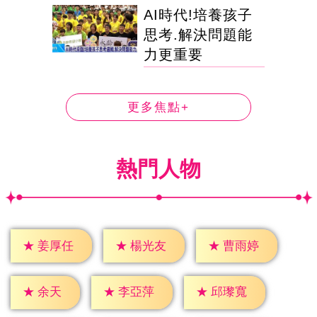
AI時代!培養孩子
思考.解決問題能
力更重要
更多焦點+
熱門人物
★
姜厚任
★
楊光友
★
曹雨婷
★
余天
★
李亞萍
★
邱瓈寬