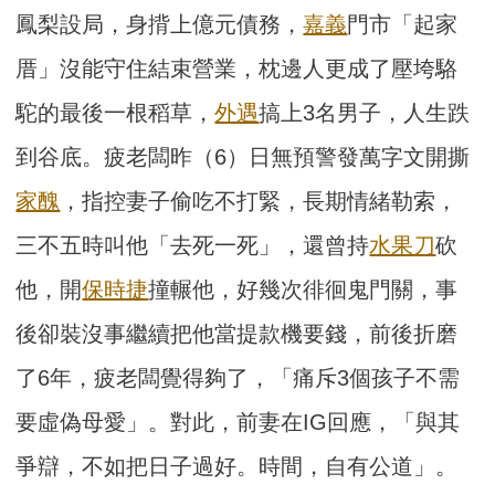
鳳梨設局，身揹上億元債務，
嘉義
門市「起家
厝」沒能守住結束營業，枕邊人更成了壓垮駱
駝的最後一根稻草，
外遇
搞上3名男子，人生跌
到谷底。疲老闆昨（6）日無預警發萬字文開撕
家醜
，指控妻子偷吃不打緊，長期情緒勒索，
三不五時叫他「去死一死」，還曾持
水果刀
砍
他，開
保時捷
撞輾他，好幾次徘徊鬼門關，事
後卻裝沒事繼續把他當提款機要錢，前後折磨
了6年，疲老闆覺得夠了，「痛斥3個孩子不需
要虛偽母愛」。對此，前妻在IG回應，「與其
爭辯，不如把日子過好。時間，自有公道」。