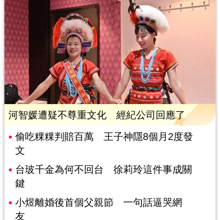
河智媛遭疑不尊重文化 經紀公司回應了
偷吃粿粿判賠百萬 王子神隱8個月2度發
文
台玻千金為何不回台 徐莉玲這件事成關
鍵
小煜離婚後首個父親節 一句話逼哭網
友