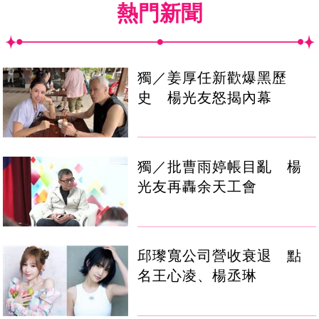
熱門新聞
獨／姜厚任新歡爆黑歷
史 楊光友怒揭內幕
獨／批曹雨婷帳目亂 楊
光友再轟余天工會
邱瓈寬公司營收衰退 點
名王心凌、楊丞琳