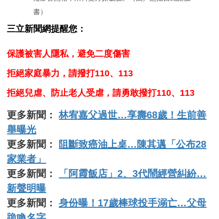
書）
三立新聞網提醒您：
保護被害人隱私，避免二度傷害
拒絕家庭暴力，請撥打110、113
拒絕兒虐、防止老人受虐，請勇敢撥打110、113
更多新聞：
林宥嘉父過世…享壽68歲！生前善
舉曝光
更多新聞：
阻斷致癌油上桌…陳其邁「公布28
家業者」
更多新聞：
「阿霞飯店」2、3代鬧經營糾紛…
新聲明曝
更多新聞：
身份曝！17歲棒球投手溺亡…父母
跪喚名字