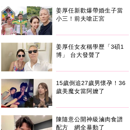
姜厚任新歡爆帶婚生子當
小三！前夫嗆正宮
姜厚任女友稱學歷「3碩1
博」 台大發聲了
15歲倒追27歲男懷孕！36
歲美魔女當阿嬤了
陳隨意公開神級滷肉食譜
配方 網全暴動了