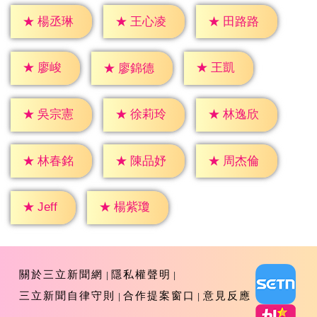
★
楊丞琳
★
王心凌
★
田路路
★
廖峻
★
王凱
★
廖錦德
★
吳宗憲
★
徐莉玲
★
林逸欣
★
林春銘
★
陳品妤
★
周杰倫
★
Jeff
★
楊紫瓊
關於三立新聞網
隱私權聲明
三立新聞自律守則
合作提案窗口
意見反應