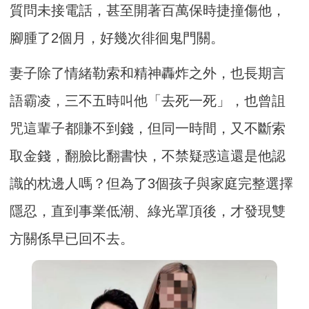
質問未接電話，甚至開著百萬保時捷撞傷他，
腳腫了2個月，好幾次徘徊鬼門關。
妻子除了情緒勒索和精神轟炸之外，也長期言
語霸凌，三不五時叫他「去死一死」，也曾詛
咒這輩子都賺不到錢，但同一時間，又不斷索
取金錢，翻臉比翻書快，不禁疑惑這還是他認
識的枕邊人嗎？但為了3個孩子與家庭完整選擇
隱忍，直到事業低潮、綠光罩頂後，才發現雙
方關係早已回不去。