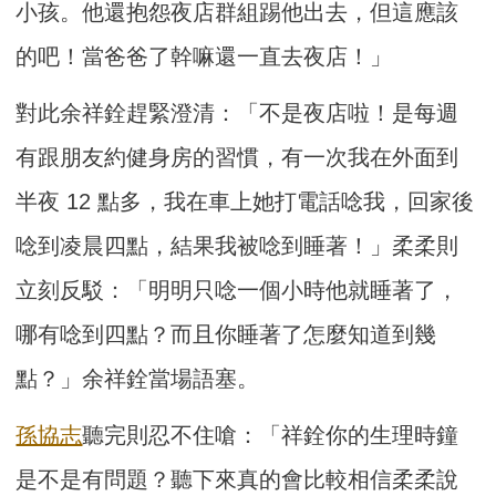
小孩。他還抱怨夜店群組踢他出去，但這應該
的吧！當爸爸了幹嘛還一直去夜店！」
對此余祥銓趕緊澄清：「不是夜店啦！是每週
有跟朋友約健身房的習慣，有一次我在外面到
半夜 12 點多，我在車上她打電話唸我，回家後
唸到凌晨四點，結果我被唸到睡著！」柔柔則
立刻反駁：「明明只唸一個小時他就睡著了，
哪有唸到四點？而且你睡著了怎麼知道到幾
點？」余祥銓當場語塞。
孫協志
聽完則忍不住嗆：「祥銓你的生理時鐘
是不是有問題？聽下來真的會比較相信柔柔說