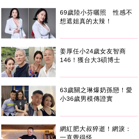
69歲陸小芬曬照 性感不
想遮姐真的太辣！
姜厚任小24歲女友智商
146！獲台大3碩博士
63歲關之琳爆奶孫戀！愛
小36歲男模傳證實
網紅肥大叔猝逝！網淚：
一直覺得怪