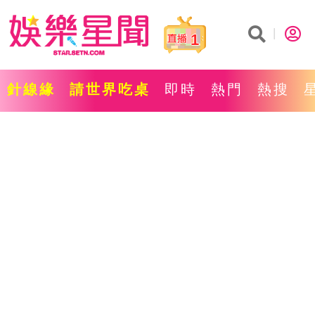
1
針線緣
請世界吃桌
即時
熱門
熱搜