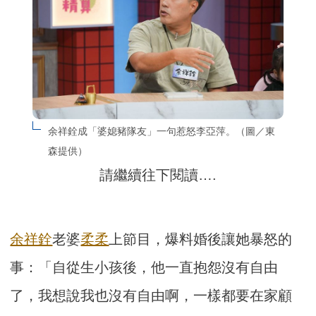
余祥銓成「婆媳豬隊友」一句惹怒李亞萍。（圖／東
森提供）
請繼續往下閱讀….
余祥銓
老婆
柔柔
上節目，爆料婚後讓她暴怒的
事：「自從生小孩後，他一直抱怨沒有自由
了，我想說我也沒有自由啊，一樣都要在家顧