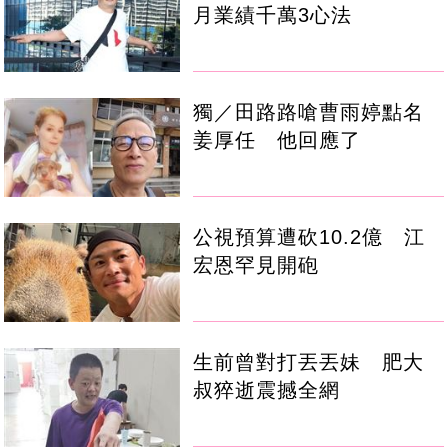
月業績千萬3心法
獨／田路路嗆曹雨婷點名
姜厚任 他回應了
公視預算遭砍10.2億 江
宏恩罕見開砲
生前曾對打丟丟妹 肥大
叔猝逝震撼全網