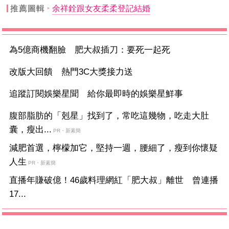
推薦圖輯
余祥銓跟女友柔柔登記結婚
為5億商機翻臉 肥大叔插刀：要死一起死
改版大回饋 熱門3C大獎接力送
追蹤訂閱娛樂星聞 給你最即時的娛樂星鮮事
腹部脂肪的「剋星」找到了，常吃這幾物，吃走大肚
囊，瘦出...
PR・新素簡
減肥首選，檸檬加它，堅持一週，腰細了，瘦到你懷疑
人生
PR・新素簡
直播年賺破億！46歲料理網紅「肥大叔」離世 曾連播
17...