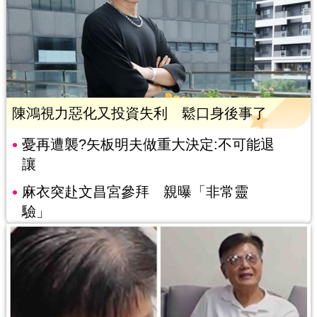
陳鴻視力惡化又投資失利 鬆口身後事了
憂再遭襲?矢板明夫做重大決定:不可能退
讓
麻衣突赴文昌宮參拜 親曝「非常靈
驗」