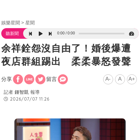
娛樂星聞
星聞
0:00
0:00
聽新聞
余祥銓怨沒自由了！婚後爆遭
夜店群組踢出 柔柔暴怒發聲
A-
A
A+
分享
留言
記者
鍾智凱
報導
2026/07/07 11:26