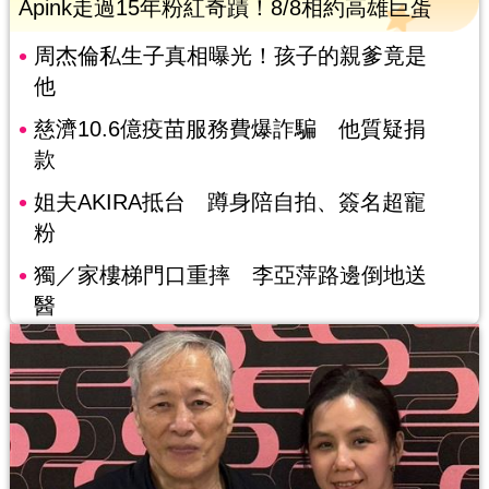
Apink走過15年粉紅奇蹟！8/8相約高雄巨蛋
周杰倫私生子真相曝光！孩子的親爹竟是
他
慈濟10.6億疫苗服務費爆詐騙 他質疑捐
款
姐夫AKIRA抵台 蹲身陪自拍、簽名超寵
粉
獨／家樓梯門口重摔 李亞萍路邊倒地送
醫