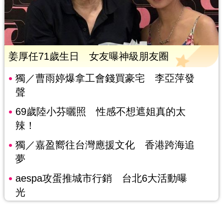
姜厚任71歲生日 女友曝神級朋友圈
獨／曹雨婷爆拿工會錢買豪宅 李亞萍發
聲
69歲陸小芬曬照 性感不想遮姐真的太
辣！
獨／嘉盈嚮往台灣應援文化 香港跨海追
夢
aespa攻蛋推城市行銷 台北6大活動曝
光