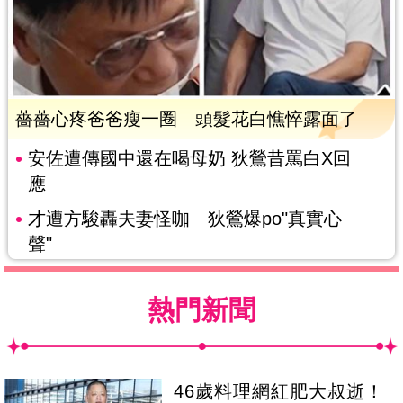
薔薔心疼爸爸瘦一圈 頭髮花白憔悴露面了
安佐遭傳國中還在喝母奶 狄鶯昔罵白X回
應
才遭方駿轟夫妻怪咖 狄鶯爆po"真實心
聲"
熱門新聞
46歲料理網紅肥大叔逝！