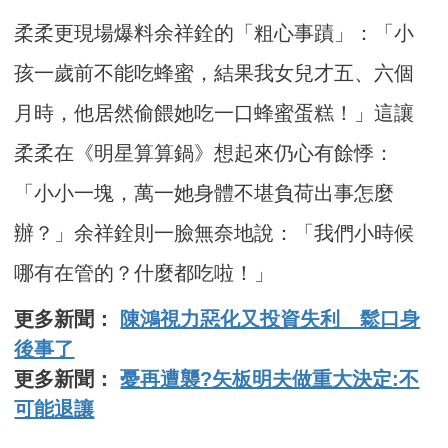
柔柔更現場爆料余祥銓的「粗心事蹟」：「小
孩一歲前不能吃蜂蜜，結果我女兒才五、六個
月時，他居然偷餵她吃一口蜂蜜蛋糕！」這讓
柔柔在《明星算算鍋》想起來仍心有餘悸：
「小小一塊，萬一她身體不堪負荷出事怎麼
辦？」余祥銓則一臉無奈地說：「我們小時候
哪有在管的？什麼都吃啦！」
更多新聞：
陳鴻視力惡化又投資失利 鬆口身
後事了
更多新聞：
憂再遭襲?矢板明夫做重大決定:不
可能退讓