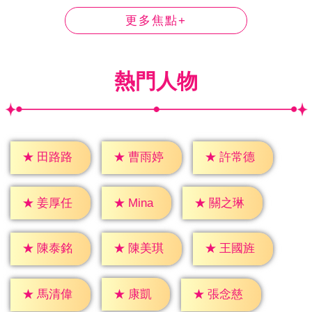
更多焦點+
熱門人物
★
田路路
★
曹雨婷
★
許常德
★
Mina
★
姜厚任
★
關之琳
★
陳泰銘
★
陳美琪
★
王國旌
★
康凱
★
馬清偉
★
張念慈