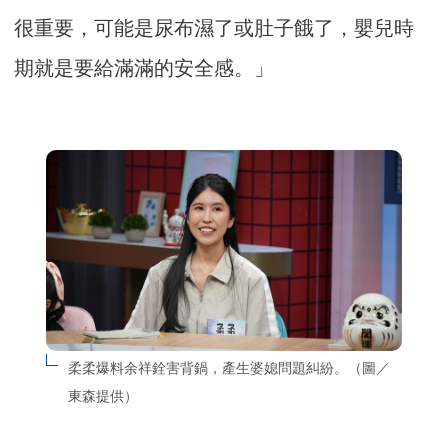
很重要，可能是尿布濕了或肚子餓了，嬰兒時
期就是要給滿滿的安全感。」
柔柔爆料余祥銓害背鍋，產生婆媳問題糾紛。（圖／
東森提供）