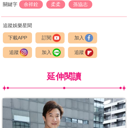
關鍵字
余祥銓
柔柔
孫協志
追蹤娛樂星聞
下載APP
訂閱
加入
追蹤
加入
追蹤
延伸閱讀