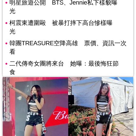
明星旅遊公開 BTS、Jennie私下樣貌曝
光
柯震東遭圍毆 被暴打摔下高台慘樣曝
光
韓團TREASURE空降高雄 票價、資訊一次
看
二代傳奇女團將來台 她曝：最後悔狂節
食