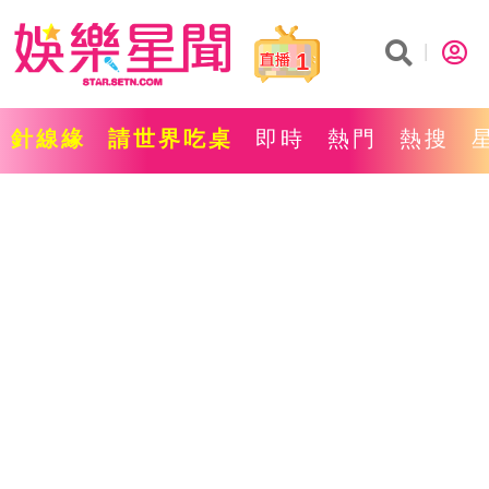
1
針線緣
請世界吃桌
即時
熱門
熱搜