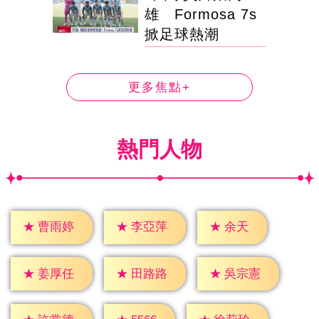
雄 Formosa 7s
掀足球熱潮
更多焦點+
熱門人物
★
余天
★
曹雨婷
★
李亞萍
★
姜厚任
★
田路路
★
吳宗憲