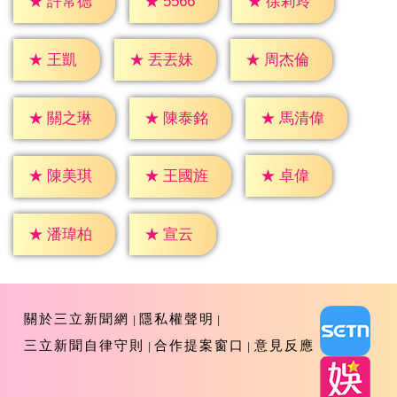
★
5566
★
許常德
★
徐莉玲
★
王凱
★
丟丟妹
★
周杰倫
★
關之琳
★
陳泰銘
★
馬清偉
★
卓偉
★
陳美琪
★
王國旌
★
宣云
★
潘瑋柏
關於三立新聞網
隱私權聲明
三立新聞自律守則
合作提案窗口
意見反應