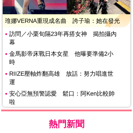
琟娜VERNA重現成名曲 誇子瑜：她在發光
訪問／小栗旬隔23年再搭女神 揭拍攝內
幕
金馬影帝床戰日本女星 他曝要準備2小
時
RIIZE壓軸炸翻高雄 放話：努力唱進世
運
安心亞無預警認愛 鬆口：阿Ken比較帥
啦
熱門新聞