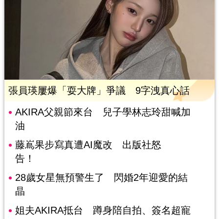
張員瑛屢爆「耍大牌」爭議 9字洩真心話
AKIRA父親節來台 兒子學林志玲甜喊加
油
藤嶌果步寫真遭AI魔改 出版社怒
告！
28歲女星無預警生了 閃婚2年迎愛的結
晶
姐夫AKIRA抵台 蹲身陪自拍、簽名超寵