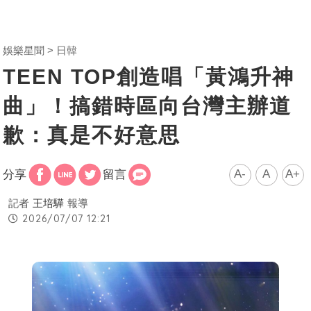
娛樂星聞
日韓
TEEN TOP創造唱「黃鴻升神
曲」！搞錯時區向台灣主辦道
歉：真是不好意思
A-
A
A+
分享
留言
記者
王培驊
報導
2026/07/07 12:21