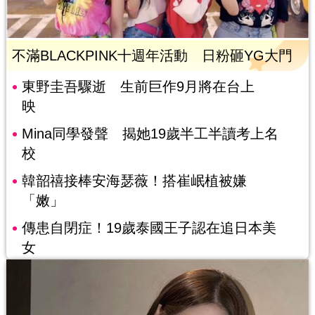
不滿BLACKPINK十週年活動 日粉砸YG大門
東野圭吾驟逝 生前巨作9月將在台上
映
Mina同學發聲 揭她19歲半工半讀考上名
校
韓韶禧接棒安海瑟薇！搭崔岷植被嫌
「嫩」
傳患自閉症！19歲泰國王子認在追日本美
女