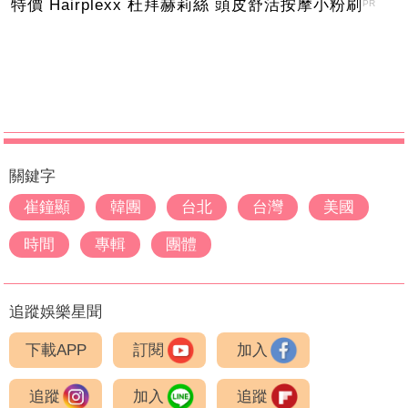
特價 Hairplexx 杜拜赫莉絲 頭皮舒活按摩小粉刷
PR
關鍵字
崔鐘顯
韓團
台北
台灣
美國
時間
專輯
團體
追蹤娛樂星聞
下載APP
訂閱
加入
追蹤
加入
追蹤