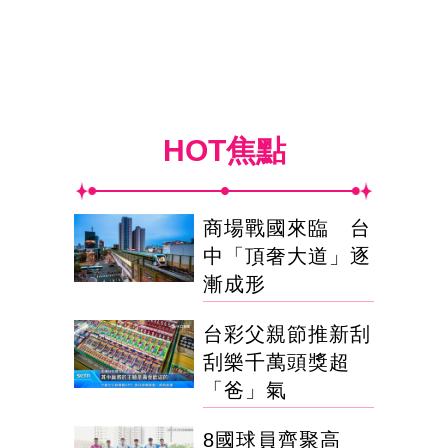
HOT焦點
商場戰國來臨 台
中「頂奢大道」逐
漸成形
台彩父親節推新刮
刮樂千萬頭獎超
「爸」氣
8國球員齊聚高