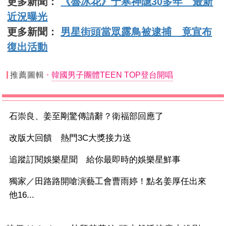
更多新聞：
《魯冰花》于寒神隱30多年 最新
近況曝光
更多新聞：
男星街頭當眾露鳥被逮捕 竟宣布
復出活動
推薦圖輯
韓國男子團體TEEN TOP登台開唱
石崇良、姜至剛驚傳請辭？衛福部回應了
改版大回饋 熱門3C大獎接力送
追蹤訂閱娛樂星聞 給你最即時的娛樂星鮮事
獨家／田路路開嗆演藝工會曹雨婷！點名姜厚任出來
他16...