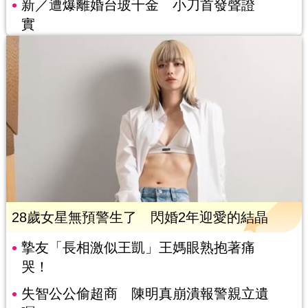
新／遭爆離婚台玻千金 小刀首發聲證
實
28歲女星無預警生了 閃婚2年迎愛的結晶
摯友「長相激似王凱」王媽眼熟抱著痛
哭！
失智公公偷超商 陳明真崩潰報警親立遺