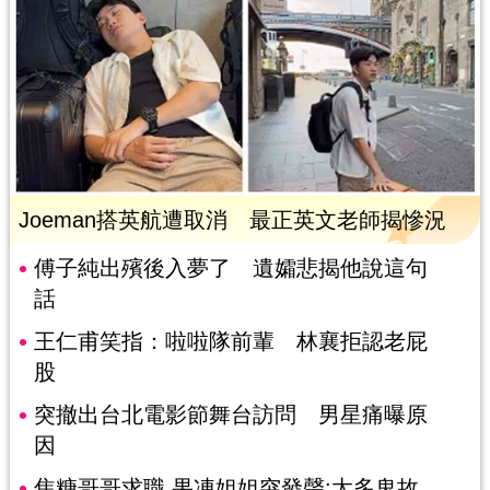
Joeman搭英航遭取消 最正英文老師揭慘況
傅子純出殯後入夢了 遺孀悲揭他說這句
話
王仁甫笑指：啦啦隊前輩 林襄拒認老屁
股
突撤出台北電影節舞台訪問 男星痛曝原
因
焦糖哥哥求職 果凍姐姐突發聲:太多鬼故