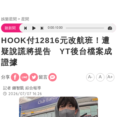
娛樂星聞
星聞
0:00
0:00
聽新聞
HOOK付12816元改航班！遭
疑說謊將提告 YT後台檔案成
證據
A-
A
A+
分享
留言
記者
鍾智凱
綜合報導
2026/07/07 16:26