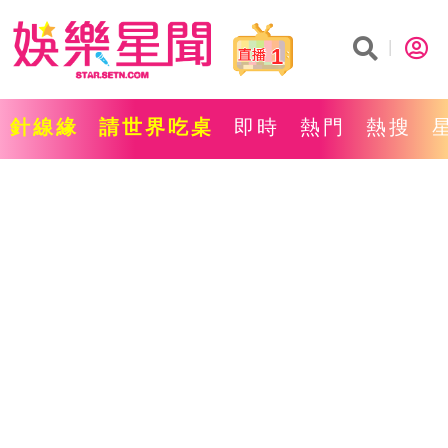
1
針線緣
請世界吃桌
即時
熱門
熱搜