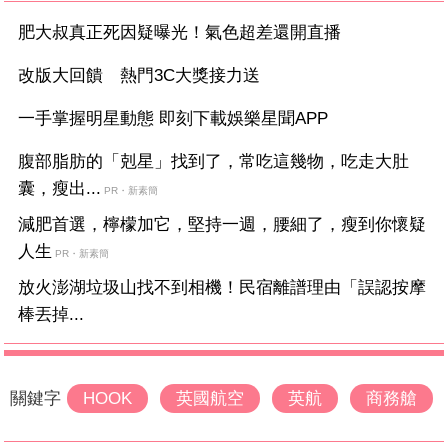
肥大叔真正死因疑曝光！氣色超差還開直播
改版大回饋 熱門3C大獎接力送
一手掌握明星動態 即刻下載娛樂星聞APP
腹部脂肪的「剋星」找到了，常吃這幾物，吃走大肚
囊，瘦出...
PR・新素簡
減肥首選，檸檬加它，堅持一週，腰細了，瘦到你懷疑
人生
PR・新素簡
放火澎湖垃圾山找不到相機！民宿離譜理由「誤認按摩
棒丟掉...
關鍵字
HOOK
英國航空
英航
商務艙