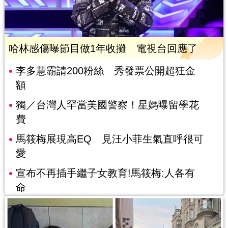
哈林感傷曝節目做1年收攤 電視台回應了
李多慧霸請200粉絲 秀發票公開超狂金
額
獨／台灣人罕當美國警察！星媽曝留學花
費
馬筱梅展現高EQ 見汪小菲生氣直呼很可
愛
宣布不再插手繼子女教育!馬筱梅:人各有
命