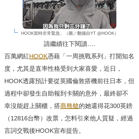
HOOK當時非常緊急。（圖／翻攝自YT @HOOK）
請繼續往下閱讀….
百萬網紅
HOOK
憑藉「一周挑戰系列」打開知名
度，尤其是直率性格受到大家喜愛，近日，
HOOK透露預計要從英國倫敦搭機前往日本，但
過程中卻發生自助報到卡關的意外，最終卻不
幸沒能趕上關櫃，搭
商務艙
的她還得花300英鎊
（12816台幣）改票，怎料引來他人質疑，經過
言詞交戰後HOOK宣布提告。