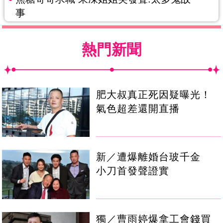
事
熱門新聞
肥大叔真正死因疑曝光！
氣色超差還開直播
新／遭爆離婚台玻千金
小刀首發聲證實
獨／曹雨婷爆拿工會錢買