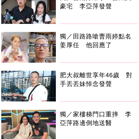
豪宅 李亞萍發聲
獨／田路路嗆曹雨婷點名
姜厚任 他回應了
肥大叔離世享年46歲 對
手丟丟妹悼念發聲
獨／家樓梯門口重摔 李
亞萍路邊倒地送醫