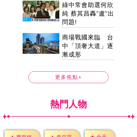
綠中常會助選何欣
純 蔡其昌轟"盧"出
問題!
商場戰國來臨 台
中「頂奢大道」逐
漸成形
更多焦點+
熱門人物