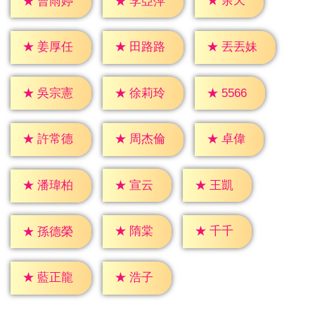
★
余天
★
曹雨婷
★
李亞萍
★
姜厚任
★
田路路
★
丟丟妹
★
5566
★
吳宗憲
★
徐莉玲
★
卓偉
★
許常德
★
周杰倫
★
宣云
★
王凱
★
潘瑋柏
★
隋棠
★
千千
★
孫德榮
★
浩子
★
藍正龍