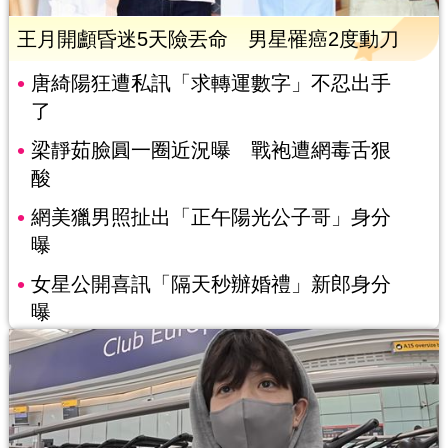
王月開顱昏迷5天險丟命 男星罹癌2度動刀
唐綺陽狂遭私訊「求轉運數字」不忍出手
了
梁靜茹臉圓一圈近況曝 戰袍遭網毒舌狠
酸
網美獵男照扯出「正午陽光公子哥」身分
曝
女星公開喜訊「隔天秒辦婚禮」新郎身分
曝