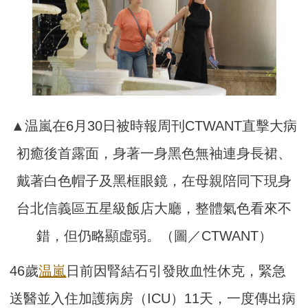
▲温嵐在6月30日被時報周刊CTWANT直擊大病
初癒後首露面，身著一身黑色無袖連身長裙、
戴著白色帽子及黑框眼鏡，在母親陪同下現身
台北信義區五星級飯店大廳，整體氣色看來不
錯，但仍略顯虛弱。（圖／CTWANT）
46歲
温嵐
日前因腎結石引發敗血性休克，緊急
送醫並入住加護病房（ICU）11天，一度傳出病