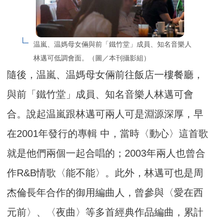
温嵐、温媽母女倆與前「鐵竹堂」成員、知名音樂人
林邁可低調會面。（圖／本刊攝影組）
隨後，温嵐、温媽母女倆前往飯店一樓餐廳，
與前「鐵竹堂」成員、知名音樂人林邁可會
合。說起温嵐跟林邁可兩人可是淵源深厚，早
在2001年發行的專輯 中，當時〈動心〉這首歌
就是他們兩個一起合唱的；2003年兩人也曾合
作R&B情歌〈能不能〉。此外，林邁可也是周
杰倫長年合作的御用編曲人，曾參與〈愛在西
元前〉、〈夜曲〉等多首經典作品編曲，累計