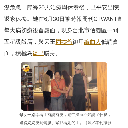
況危急。歷經20天治療與休養後，已平安出院
返家休養。她在6月30日被時報周刊CTWANT直
擊大病初癒後首露面，現身台北市信義區一間
五星級飯店，與天王
周杰倫
御用
編曲人
低調會
面，積極為
復出
暖身。
母女一路牽著手有說有笑，途中温嵐不知說了什麼，
逗得媽媽笑到彎腰、緊抓著她的手。（圖／本刊攝影