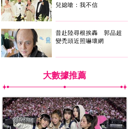
兒媳嗆：我不信
昔赴陸尋根挨轟 郭品超
變禿頭近照嚇壞網
大數據推薦