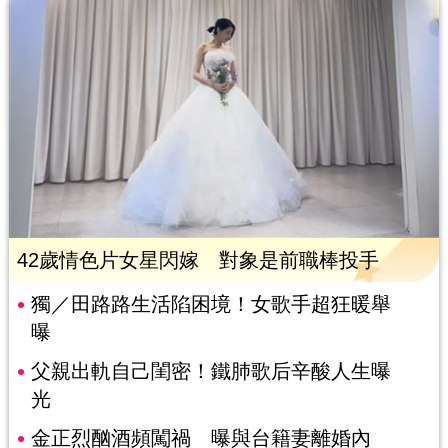
42歲情色片女星閃嫁 對象是前職棒投手
獨／田路路生活陷困境！女歌手超狂暖舉
曝
父親出軌自己閨密！鐵肺歌后辛酸人生曝
光
金正烈酗酒頻闖禍 曝與台籍妻離婚內