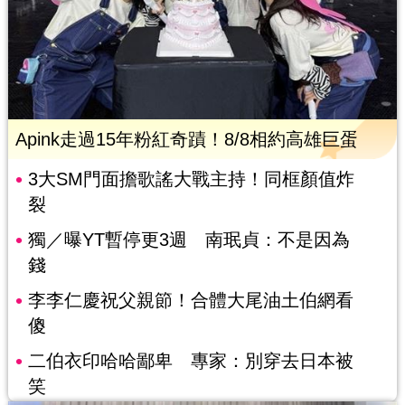
Apink走過15年粉紅奇蹟！8/8相約高雄巨蛋
3大SM門面擔歌謠大戰主持！同框顏值炸
裂
獨／曝YT暫停更3週 南珉貞：不是因為
錢
李李仁慶祝父親節！合體大尾油土伯網看
傻
二伯衣印哈哈鄙卑 專家：別穿去日本被
笑