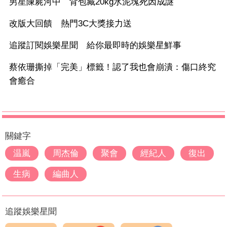
男星陳屍河中 背包藏20kg水泥塊死因成謎
改版大回饋 熱門3C大獎接力送
追蹤訂閱娛樂星聞 給你最即時的娛樂星鮮事
蔡依珊撕掉「完美」標籤！認了我也會崩潰：傷口終究
會癒合
關鍵字
温嵐
周杰倫
聚會
經紀人
復出
生病
編曲人
追蹤娛樂星聞