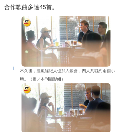
合作歌曲多達45首。
不久後，温嵐經紀人也加入聚會，四人共聊約兩個小
時。（圖／本刊攝影組）