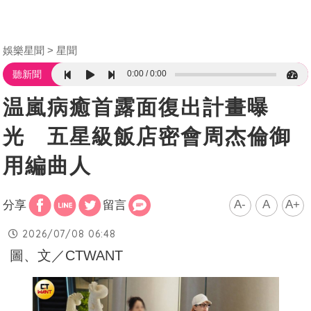
娛樂星聞
星聞
0:00
0:00
聽新聞
温嵐病癒首露面復出計畫曝
光 五星級飯店密會周杰倫御
用編曲人
A-
A
A+
分享
留言
2026/07/08 06:48
圖、文／CTWANT