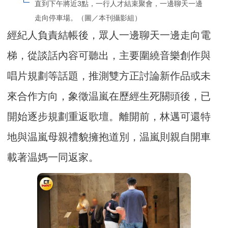
直到下午將近3點，一行人才結束聚會，一邊聊天一邊
走向停車場。（圖／本刊攝影組）
經紀人負責結帳後，眾人一邊聊天一邊走向電
梯，從談話內容可聽出，主要圍繞音樂創作與
唱片規劃等話題，推測雙方正討論新作品或未
來合作方向，象徵温嵐在歷經生死關頭後，已
開始逐步規劃重返歌壇。離開前，林邁可還特
地與温嵐母親禮貌擁抱道別，温嵐則親自開車
載著温媽一同返家。