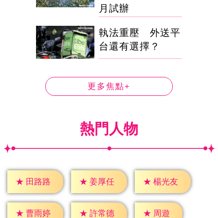
月試辦
執法重壓 外送平
台還有選擇？
更多焦點+
熱門人物
★
田路路
★
姜厚任
★
楊光友
★
周遊
★
曹雨婷
★
許常德