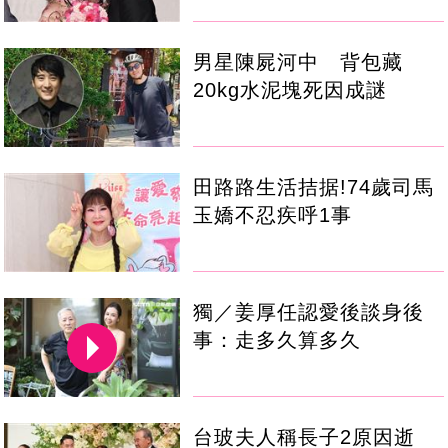
男星陳屍河中 背包藏
20kg水泥塊死因成謎
田路路生活拮据!74歲司馬
玉嬌不忍疾呼1事
獨／姜厚任認愛後談身後
事：走多久算多久
台玻夫人稱長子2原因逝