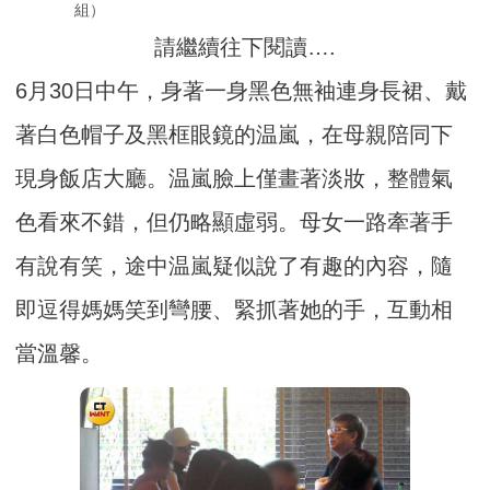
組）
請繼續往下閱讀….
6月30日中午，身著一身黑色無袖連身長裙、戴
著白色帽子及黑框眼鏡的温嵐，在母親陪同下
現身飯店大廳。温嵐臉上僅畫著淡妝，整體氣
色看來不錯，但仍略顯虛弱。母女一路牽著手
有說有笑，途中温嵐疑似說了有趣的內容，隨
即逗得媽媽笑到彎腰、緊抓著她的手，互動相
當溫馨。