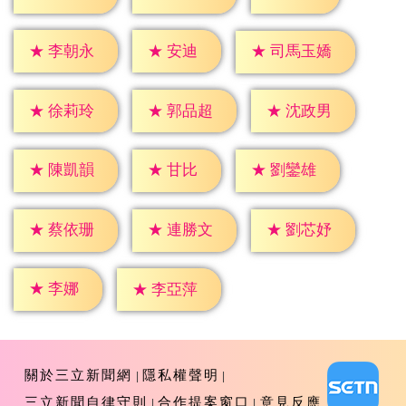
★
安迪
★
李朝永
★
司馬玉嬌
★
徐莉玲
★
郭品超
★
沈政男
★
甘比
★
陳凱韻
★
劉鑾雄
★
蔡依珊
★
連勝文
★
劉芯妤
★
李娜
★
李亞萍
關於三立新聞網
隱私權聲明
三立新聞自律守則
合作提案窗口
意見反應