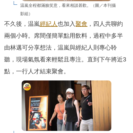
温嵐全程都滿臉笑意，看來相談甚歡。（圖／本刊攝
影組）
不久後，温嵐
經紀人
也加入
聚會
，四人共聊約
兩個小時。席間僅簡單點用飲料，過程中多半
由林邁可分享想法，温嵐與經紀人則專心聆
聽，現場氣氛看來輕鬆且專注。直到下午將近3
點，一行人才結束聚會。