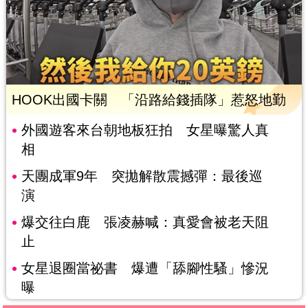
HOOK出國卡關 「沿路給錢插隊」惹怒地勤
外國遊客來台朝地板狂拍 女星曝驚人真
相
天團成軍9年 突拋解散震撼彈：最後巡
演
爆交往白鹿 張凌赫喊：真愛會被老天阻
止
女星退圈當祕書 爆遭「舔腳性騷」慘況
曝