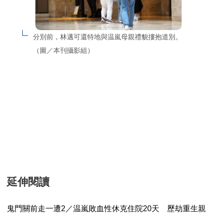
分別前，林邁可還特地與温嵐母親禮貌摟抱道別。
（圖／本刊攝影組）
延伸閱讀
鬼門關前走一遭2／温嵐敗血性休克住院20天 歷劫重生親