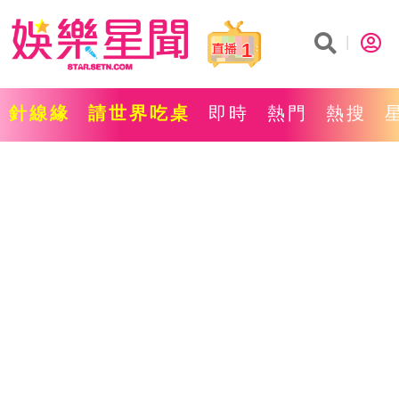
1
針線緣
請世界吃桌
即時
熱門
熱搜