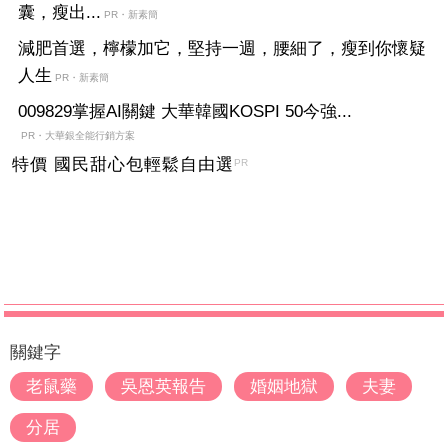
囊，瘦出...
PR・新素簡
減肥首選，檸檬加它，堅持一週，腰細了，瘦到你懷疑
人生
PR・新素簡
009829掌握AI關鍵 大華韓國KOSPI 50今強...
PR・大華銀全能行銷方案
特價 國民甜心包輕鬆自由選
PR
關鍵字
老鼠藥
吳恩英報告
婚姻地獄
夫妻
分居