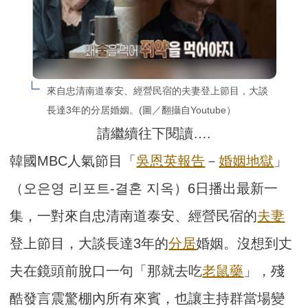
來自忠清南道泰安、經營民宿的夫妻登上節目，大談
長達3年的分居婚姻。(圖／翻攝自Youtube）
請繼續往下閱讀….
韓國MBC人氣節目「
吳恩英報告
－
婚姻地獄
」
（오은영 리포트-결혼 지옥）6日播出最新一
集，一對來自忠清南道泰安、經營民宿的
夫妻
登上節目，大談長達3年的
分居
婚姻。沒想到丈
夫在鏡頭前脫口一句「那就去吃
老鼠藥
」，殘
酷發言震驚棚內所有來賓，也讓主持群當場變