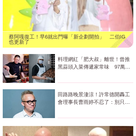
蔡阿嘎復工！早6就出門曝「新企劃開拍」 二伯IG
也更新了
料理網紅「肥大叔」離世！曾推
黑蒜頭入菜傳遞家常味 97萬粉
絲不捨
田路路晚景淒涼！許常德開轟工
會理事長曹雨婷不忍了：別只包
紅包慰問