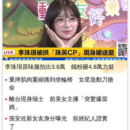
李珠珢原味服拍出3.6萬 鐵粉砸4.8萬力挺
重摔肌肉萎縮痛到坐輪椅 女星急動刀搶
命
離台現身瑞士 前美女主播「突驚爆當
媽」
孫安佐新女友身分曝光 前經紀人證實
了