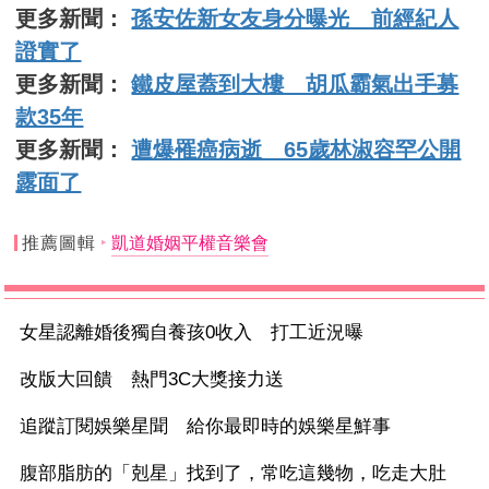
更多新聞：
孫安佐新女友身分曝光 前經紀人
證實了
更多新聞：
鐵皮屋蓋到大樓 胡瓜霸氣出手募
款35年
更多新聞：
遭爆罹癌病逝 65歲林淑容罕公開
露面了
推薦圖輯
凱道婚姻平權音樂會
女星認離婚後獨自養孩0收入 打工近況曝
改版大回饋 熱門3C大獎接力送
追蹤訂閱娛樂星聞 給你最即時的娛樂星鮮事
腹部脂肪的「剋星」找到了，常吃這幾物，吃走大肚