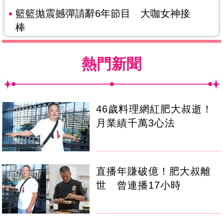
籃籃拋震撼彈請辭6年節目 大咖女神接
棒
熱門新聞
46歲料理網紅肥大叔逝！
月業績千萬3心法
直播年賺破億！肥大叔離
世 曾連播17小時