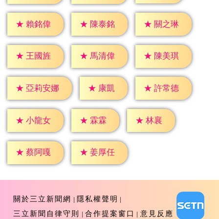
★
賴銘偉
★
陳泰銘
★
關之琳
★
王國旌
★
馬清偉
★
陳美琪
★
康凱
★
許常德
★
亞莉安娜
★
霖霖
★
林襄
★
小龍女
★
蔡阿嘎
★
姜厚任
關於三立新聞網
隱私權聲明
三立新聞自律守則
合作提案窗口
意見反應