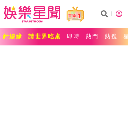
1
針線緣
請世界吃桌
即時
熱門
熱搜