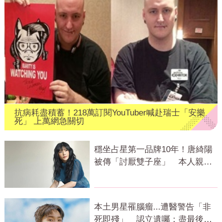
抗病耗盡積蓄！218萬訂閱YouTuber喊赴瑞士「安樂
死」 上萬網急關切
穩坐占星第一品牌10年！唐綺陽
被傳「討厭雙子座」 本人親揭
真相
本土男星罹腦瘤...遭醫警告「非
死即殘」 認立遺囑：盡最後心