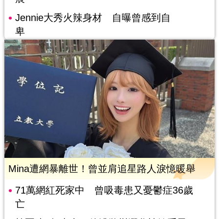
Jennie大秀火辣身材 自曝曾感到自
卑
Mina遭網暴離世！曾並肩追星路人淚憶暖舉
71萬網紅死家中 曾吸毒患又憂鬱症36歲
亡