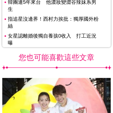
韓團連5年來台 他濃妝變澀谷辣妹系男
生
指追星沒邊界！西村力挨批：獨厚國外粉
絲
女星認離婚後獨自養孩0收入 打工近況
曝
您也可能喜歡這些文章