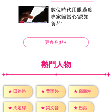
數位時代用眼過度
專家籲當心'認知
負荷'
更多焦點+
熱門人物
★
田路路
★
曹雨婷
★
邱勝翊
★
巴鈺
★
周定緯
★
梁文音