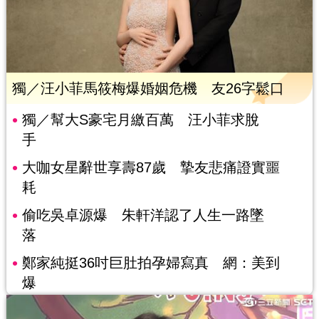
獨／汪小菲馬筱梅爆婚姻危機 友26字鬆口
獨／幫大S豪宅月繳百萬 汪小菲求脫
手
大咖女星辭世享壽87歲 摯友悲痛證實噩
耗
偷吃吳卓源爆 朱軒洋認了人生一路墜
落
鄭家純挺36吋巨肚拍孕婦寫真 網：美到
爆