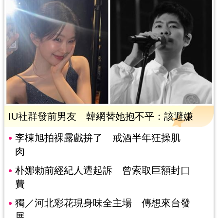
IU社群發前男友 韓網替她抱不平：該避嫌
李棟旭拍裸露戲拚了 戒酒半年狂操肌
肉
朴娜勑前經紀人遭起訴 曾索取巨額封口
費
獨／河北彩花現身味全主場 傳想來台發
展