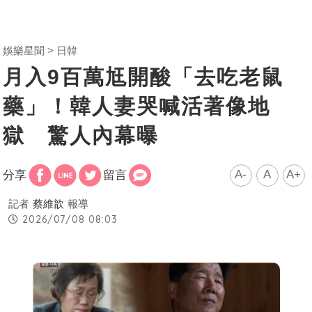
娛樂星聞
日韓
月入9百萬尪開酸「去吃老鼠
藥」！韓人妻哭喊活著像地
獄 驚人內幕曝
A-
A
A+
分享
留言
記者
蔡維歆
報導
2026/07/08 08:03