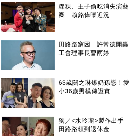
粿粿、王子偷吃消失演藝
圈 賴銘偉曝近況
田路路窮困 許常德開轟
工會理事長曹雨婷
63歲關之琳爆奶孫戀！愛
小36歲男模傳證實
獨／<水玲瓏>製作出手
田路路領到退休金