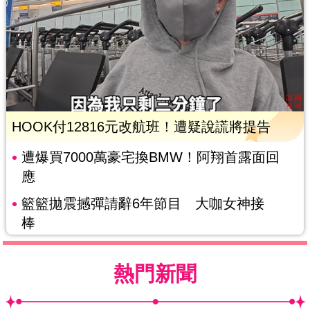
HOOK付12816元改航班！遭疑說謊將提告
遭爆買7000萬豪宅換BMW！阿翔首露面回
應
籃籃拋震撼彈請辭6年節目 大咖女神接
棒
熱門新聞