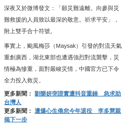
深夜又於微博發文：「願災難遠離。向參與災
難救援的人員致以最深的敬意。祈求平安」，
附上雙手合十符號。
事實上，颱風梅莎（Maysak）引發的對流天氣
重創廣西，湖北東部也遭遇強烈對流襲擊，災
情極為慘重，面對嚴峻災情，中國官方已下令
全力投入救災。
更多新聞：
劉樂妍突證實遭抖音重錘 急求助
台灣人
更多新聞：
遭爆心生倦怠今年退役 李多慧親
揭下一步