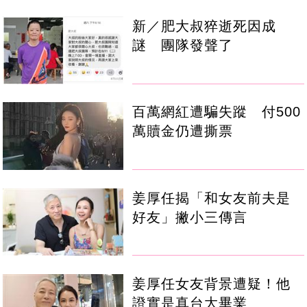
新／肥大叔猝逝死因成
謎 團隊發聲了
百萬網紅遭騙失蹤 付500
萬贖金仍遭撕票
姜厚任揭「和女友前夫是
好友」撇小三傳言
姜厚任女友背景遭疑！他
證實是真台大畢業