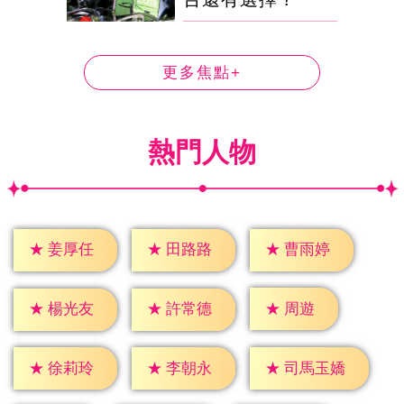
更多焦點+
熱門人物
★
姜厚任
★
田路路
★
曹雨婷
★
周遊
★
楊光友
★
許常德
★
徐莉玲
★
李朝永
★
司馬玉嬌