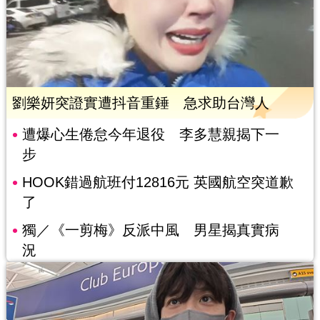
劉樂妍突證實遭抖音重錘 急求助台灣人
遭爆心生倦怠今年退役 李多慧親揭下一
步
HOOK錯過航班付12816元 英國航空突道歉
了
獨／《一剪梅》反派中風 男星揭真實病
況