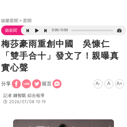
娛樂星聞
星聞
0:00
0:00
聽新聞
梅莎豪雨重創中國 吳慷仁
「雙手合十」發文了！親曝真
實心聲
A-
A
A+
分享
留言
記者
鍾智凱
綜合報導
2026/07/08 10:19