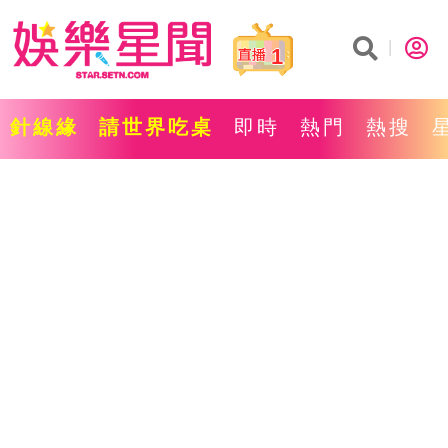
1
針線緣
請世界吃桌
即時
熱門
熱搜