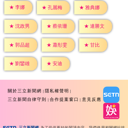
★
李娜
★
孔麗梅
★
雅典娜
★
沈政男
★
蔡依珊
★
連勝文
★
甘比
★
郭品超
★
蕭彤雯
★
安迪
★
劉鑾雄
關於三立新聞網
隱私權聲明
三立新聞自律守則
合作提案窗口
意見反應
三立新聞網
為了提供更好的閱讀內容，我們使用相關網站技