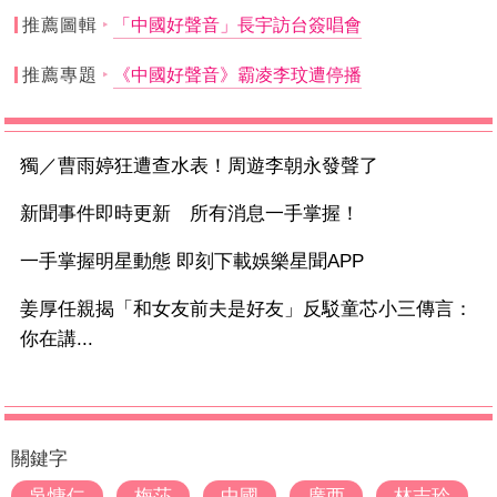
推薦圖輯
「中國好聲音」長宇訪台簽唱會
推薦專題
《中國好聲音》霸凌李玟遭停播
獨／曹雨婷狂遭查水表！周遊李朝永發聲了
新聞事件即時更新 所有消息一手掌握！
一手掌握明星動態 即刻下載娛樂星聞APP
姜厚任親揭「和女友前夫是好友」反駁童芯小三傳言：
你在講...
關鍵字
吳慷仁
梅莎
中國
廣西
林志玲