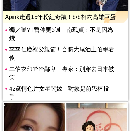
Apink走過15年粉紅奇蹟！8/8相約高雄巨蛋
獨／曝YT暫停更3週 南珉貞：不是因為
錢
李李仁慶祝父親節！合體大尾油土伯網看
傻
二伯衣印哈哈鄙卑 專家：別穿去日本被
笑
42歲情色片女星閃嫁 對象是前職棒投
手