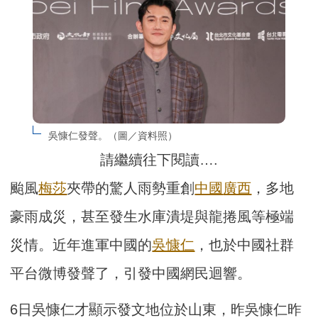
吳慷仁發聲。（圖／資料照）
請繼續往下閱讀….
颱風
梅莎
夾帶的驚人雨勢重創
中國
廣西
，多地
豪雨成災，甚至發生水庫潰堤與龍捲風等極端
災情。近年進軍中國的
吳慷仁
，也於中國社群
平台微博發聲了，引發中國網民迴響。
6日吳慷仁才顯示發文地位於山東，昨吳慷仁昨