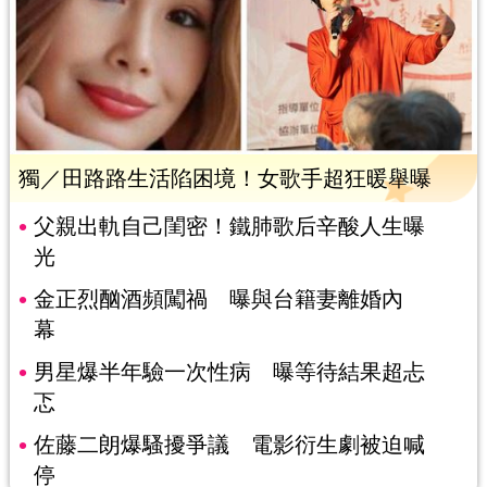
獨／田路路生活陷困境！女歌手超狂暖舉曝
父親出軌自己閨密！鐵肺歌后辛酸人生曝
光
金正烈酗酒頻闖禍 曝與台籍妻離婚內
幕
男星爆半年驗一次性病 曝等待結果超忐
忑
佐藤二朗爆騷擾爭議 電影衍生劇被迫喊
停