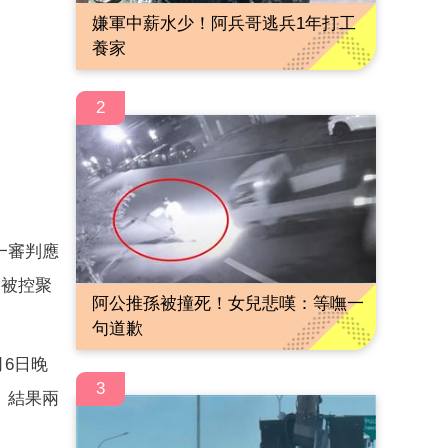
嫌軍中薪水少！阿兵哥逃兵1年打工
養家
2
一審判應
，被控聚
阿公推孫被撞死！女兒悲嘆：等嘸一
句道歉
月6日晚
3
。結果兩