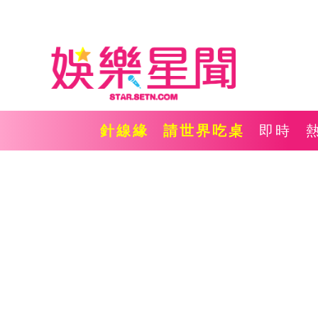
針線緣
請世界吃桌
即時