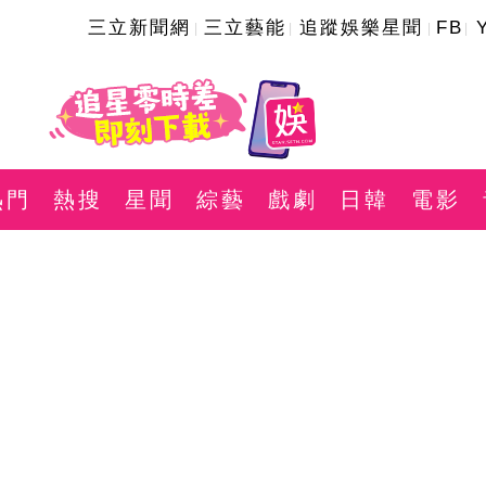
三立新聞網
三立藝能
追蹤娛樂星聞
FB
熱門
熱搜
星聞
綜藝
戲劇
日韓
電影