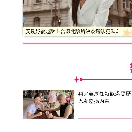
安晨妤被起訴！合夥開診所決裂還涉犯2罪
獨／姜厚任新歡爆黑歷
光友怒揭內幕