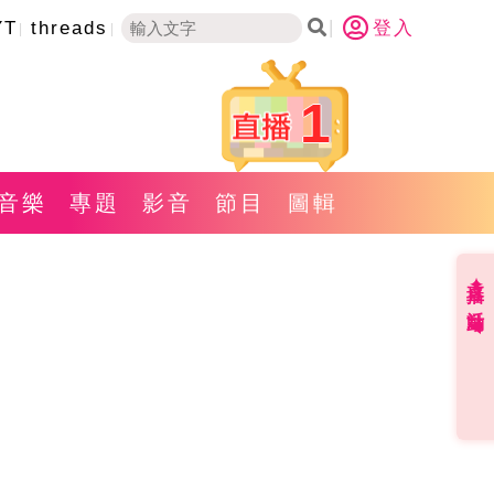
YT
threads
登入
1
音樂
專題
影音
節目
圖輯
直播✦活動