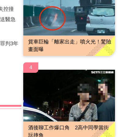
失控撞
，送醫急
貨車巨輪「離家出走」噴火光！驚險
罪判3年
畫面曝
4
酒後聊工作爆口角 2高中同學當街
玩摔角