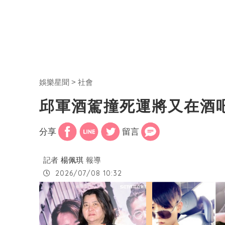
娛樂星聞
社會
邱軍酒駕撞死運將又在酒
分享
留言
記者
楊佩琪
報導
2026/07/08 10:32