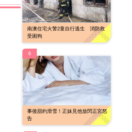
南澳住宅火警2童自行逃生 消防救
受困狗
6
事後甜約滑雪！正妹見他放閃正宮怒
告