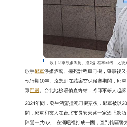
歌手邱軍涉嫌酒駕、撞死計程車司機，之後
歌手
邱軍
涉嫌酒駕、撞死計程車司機，肇事後又
執行期10年。沒想到在該案交保候審期間，邱
眾
鬥毆
。台北地檢署偵查終結，將邱軍等人起訴
2024年間，發生酒駕撞死司機案後，邱軍被以2
間，邱軍和友人在台北市長安東路一家酒吧飲酒
陣營一共6人，在酒吧裡打成一團，直到轄區警