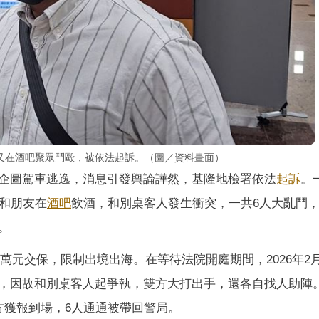
又在酒吧聚眾鬥毆，被依法起訴。（圖／資料畫面）
企圖駕車逃逸，消息引發輿論譁然，基隆地檢署依法
起訴
。
軍和朋友在
酒吧
飲酒，和別桌客人發生衝突，一共6人大亂鬥
。
0萬元交保，限制出境出海。在等待法院開庭期間，2026年2
，因故和別桌客人起爭執，雙方大打出手，還各自找人助陣
方獲報到場，6人通通被帶回警局。