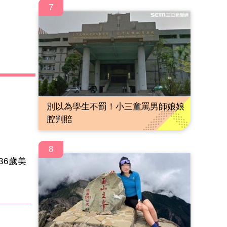
7
別以為學生不罰！小三童罵男師娘娘
腔判賠
8
36歲美