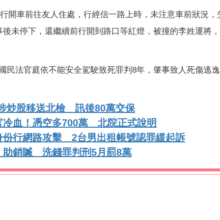
，自行開車前往友人住處，行經信一路上時，未注意車前狀況，
事後未停下，還繼續前行開到路口等紅燈，被撞的李姓運將
國民法官庭依不能安全駕駛致死罪判8年，肇事致人死傷逃逸
涉炒股移送北檢 訊後80萬交保
冷血！憑空多700萬 北院正式說明
身份行網路攻擊 2台男出租帳號認罪緩起訴
助銷贓 洗錢罪判刑5月罰8萬