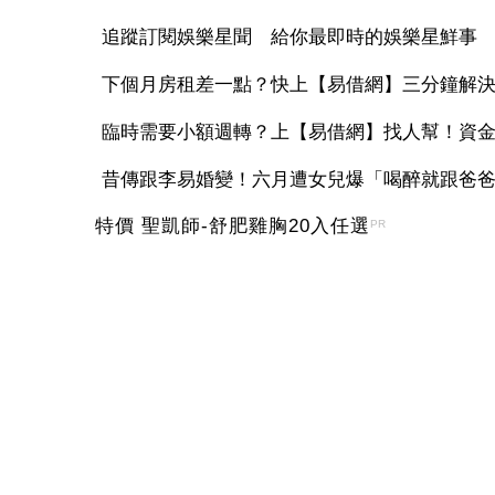
追蹤訂閱娛樂星聞 給你最即時的娛樂星鮮事
下個月房租差一點？快上【易借網】三分鐘解
臨時需要小額週轉？上【易借網】找人幫！資
昔傳跟李易婚變！六月遭女兒爆「喝醉就跟爸爸吵
特價 聖凱師-舒肥雞胸20入任選
PR