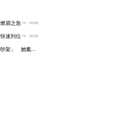
決燃眉之急
PR・易借網
金快速到位
PR・易借網
架」 她尷...