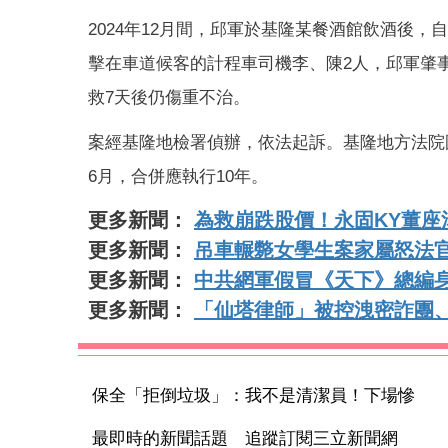
2024年12月間，邱軍於基隆某餐酒館飲酒後
擊在車道候客的計程車司機李、陳2人，邱軍肇
救7天後仍傷重不治。
案經基隆地檢署偵辦，依法起訴。基隆地方法院
6月，合併應執行10年。
更多新聞：
為救崩跌股價！永固KY董座
更多新聞：
吊車輾斃女學生案家屬怒法官
更多新聞：
中共網軍假冒《天下》總編
更多新聞：
「仙塔律師」被控洩密詐團、
保全「拒倒垃圾」：我不是清潔員！下場慘
最即時的新聞話題 追蹤訂閱三立新聞網