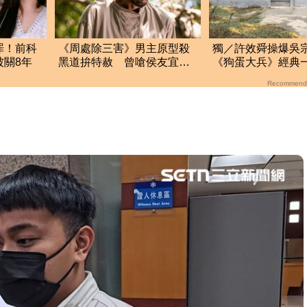
罪！前科
《周處除三害》男主原型殺
獨／許效舜操爆吳
被關8年
黑道拚特赦 曾嗆侯友宜：
《狗蛋大兵》經典
早想幹掉你！
守望哨拍
Recommend