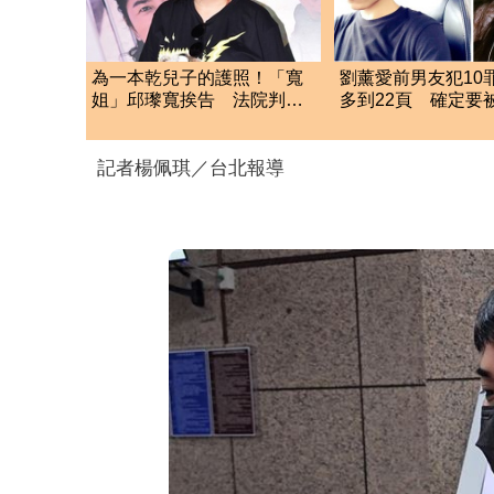
為一本乾兒子的護照！「寬
劉薰愛前男友犯10
姐」邱瓈寬挨告 法院判決
多到22頁 確定要
敗訴
記者楊佩琪／台北報導