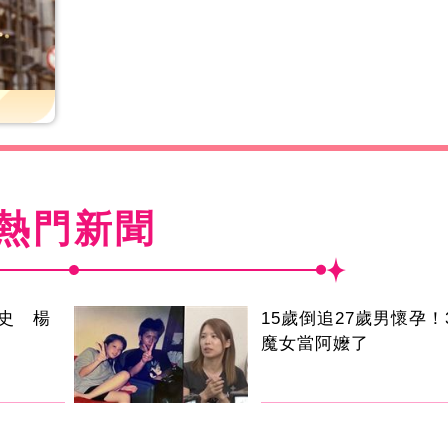
熱門新聞
史 楊
15歲倒追27歲男懷孕！
魔女當阿嬤了