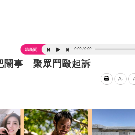
0:00
0:00
聽新聞
吧鬧事 聚眾鬥毆起訴
A-