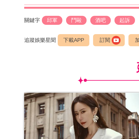
關鍵字
邱軍
鬥毆
酒吧
起訴
追蹤娛樂星聞
下載APP
訂閱