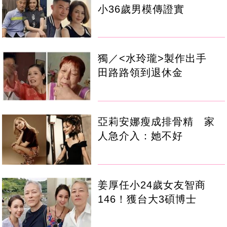
小36歲男模傳證實
獨／<水玲瓏>製作出手
田路路領到退休金
亞莉安娜瘦成排骨精 家
人急介入：她不好
姜厚任小24歲女友智商
146！獲台大3碩博士