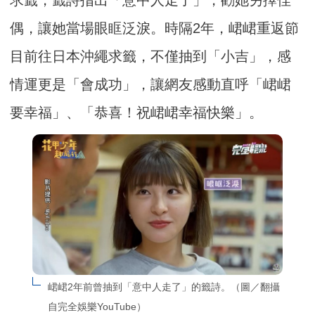
求籤，籤詩指出「意中人走了」，勸她另擇佳
偶，讓她當場眼眶泛淚。時隔2年，峮峮重返節
目前往日本沖繩求籤，不僅抽到「小吉」，感
情運更是「會成功」，讓網友感動直呼「峮峮
要幸福」、「恭喜！祝峮峮幸福快樂」。
峮峮2年前曾抽到「意中人走了」的籤詩。（圖／翻攝
自完全娛樂YouTube）