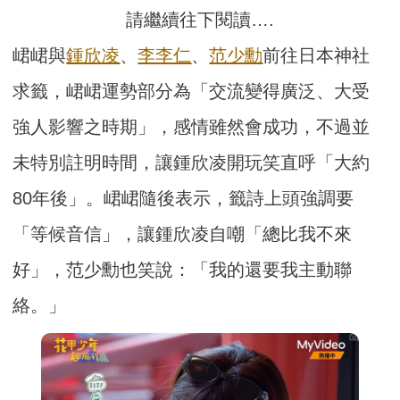
請繼續往下閱讀….
峮峮與
鍾欣凌
、
李李仁
、
范少勳
前往日本神社
求籤，峮峮運勢部分為「交流變得廣泛、大受
強人影響之時期」，感情雖然會成功，不過並
未特別註明時間，讓鍾欣凌開玩笑直呼「大約
80年後」。峮峮隨後表示，籤詩上頭強調要
「等候音信」，讓鍾欣凌自嘲「總比我不來
好」，范少勳也笑說：「我的還要我主動聯
絡。」