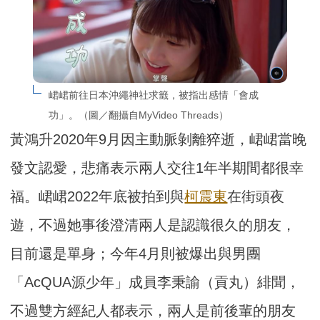
峮峮前往日本沖繩神社求籤，被指出感情「會成
功」。（圖／翻攝自MyVideo Threads）
黃鴻升2020年9月因主動脈剝離猝逝，峮峮當晚
發文認愛，悲痛表示兩人交往1年半期間都很幸
福。峮峮2022年底被拍到與
柯震東
在街頭夜
遊，不過她事後澄清兩人是認識很久的朋友，
目前還是單身；今年4月則被爆出與男團
「AcQUA源少年」成員李秉諭（貢丸）緋聞，
不過雙方經紀人都表示，兩人是前後輩的朋友