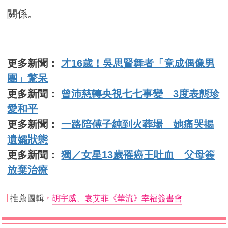
關係。
更多新聞：
才16歲！吳思賢舞者「竟成偶像男
團」驚呆
更多新聞：
曾沛慈轉央視七七事變 3度表態珍
愛和平
更多新聞：
一路陪傅子純到火葬場 她痛哭揭
遺孀狀態
更多新聞：
獨／女星13歲罹癌王吐血 父母簽
放棄治療
推薦圖輯
胡宇威、袁艾菲《華流》幸福簽書會