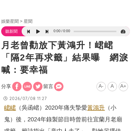
娛樂星聞
星聞
0:00
0:00
聽新聞
月老曾勸放下黃鴻升！峮峮
「隔2年再求籤」結果曝 網淚
喊：要幸福
A-
A
A+
分享
留言
2026/07/08 11:27
峮峮
（吳函峮）2020年痛失摯愛
黃鴻升
（小
鬼）後，2024年錄製節目時曾前往宜蘭月老廟