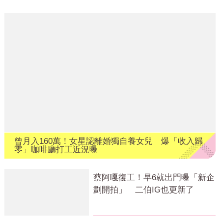
曾月入160萬！女星認離婚獨自養女兒 爆「收入歸
零」咖啡廳打工近況曝
蔡阿嘎復工！早6就出門曝「新企
劃開拍」 二伯IG也更新了