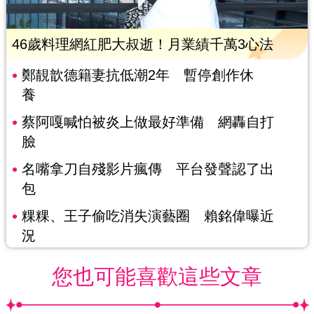
46歲料理網紅肥大叔逝！月業績千萬3心法
鄭靚歆德籍妻抗低潮2年 暫停創作休
養
蔡阿嘎喊怕被炎上做最好準備 網轟自打
臉
名嘴拿刀自殘影片瘋傳 平台發聲認了出
包
粿粿、王子偷吃消失演藝圈 賴銘偉曝近
況
您也可能喜歡這些文章