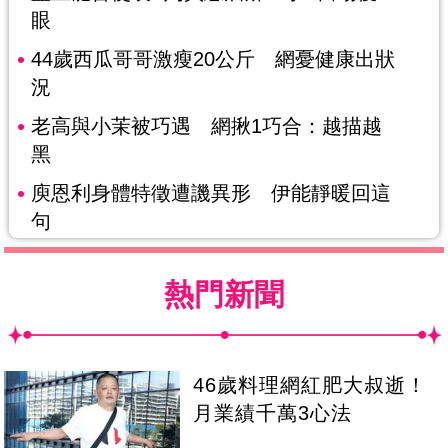
眼
44歲西瓜哥哥激瘦20公斤 網憂健康出狀
況
老高與小茉被巧遇 網揪1巧合：越描越
黑
庾恩利身體特徵遭譏異形 伊能靜暖回這
句
熱門新聞
46歲料理網紅肥大叔逝！
月業績千萬3心法