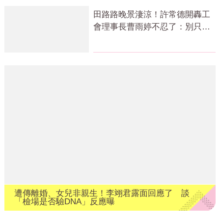
田路路晚景淒涼！許常德開轟工
會理事長曹雨婷不忍了：別只包
紅包慰問
遭傳離婚、女兒非親生！李翊君露面回應了 談
「檢場是否驗DNA」反應曝