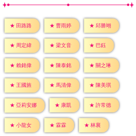
★
田路路
★
曹雨婷
★
邱勝翊
★
巴鈺
★
周定緯
★
梁文音
★
賴銘偉
★
陳泰銘
★
關之琳
★
王國旌
★
馬清偉
★
陳美琪
★
康凱
★
許常德
★
亞莉安娜
★
霖霖
★
林襄
★
小龍女