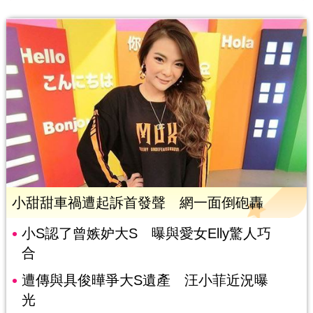
小甜甜車禍遭起訴首發聲 網一面倒砲轟
小S認了曾嫉妒大S 曝與愛女Elly驚人巧
合
遭傳與具俊曄爭大S遺產 汪小菲近況曝
光