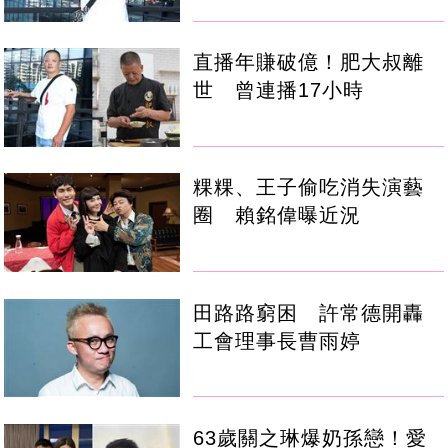
直播年賺破億！肥大叔離
世 曾連播17小時
粿粿、王子偷吃消失演藝
圈 賴銘偉曝近況
田路路窮困 許常德開轟
工會理事長曹雨婷
63歲關之琳爆奶孫戀！愛