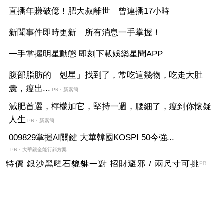
直播年賺破億！肥大叔離世 曾連播17小時
新聞事件即時更新 所有消息一手掌握！
一手掌握明星動態 即刻下載娛樂星聞APP
腹部脂肪的「剋星」找到了，常吃這幾物，吃走大肚
囊，瘦出...
PR・新素簡
減肥首選，檸檬加它，堅持一週，腰細了，瘦到你懷疑
人生
PR・新素簡
009829掌握AI關鍵 大華韓國KOSPI 50今強...
PR・大華銀全能行銷方案
特價 銀沙黑曜石貔貅一對 招財避邪 / 兩尺寸可挑
PR