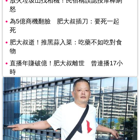
放火垃圾山找相機！民宿稱誤認按摩棒網
怒
為5億商機翻臉 肥大叔插刀：要死一起
死
肥大叔逝！推黑蒜入菜：吃藥不如吃對食
物
直播年賺破億！肥大叔離世 曾連播17小
時