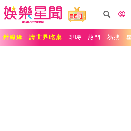
1
針線緣
請世界吃桌
即時
熱門
熱搜