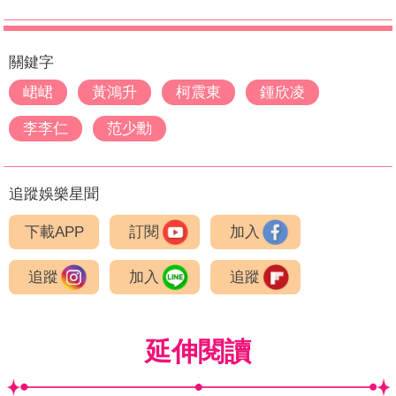
關鍵字
峮峮
黃鴻升
柯震東
鍾欣凌
李李仁
范少勳
追蹤娛樂星聞
下載APP
訂閱
加入
追蹤
加入
追蹤
延伸閱讀