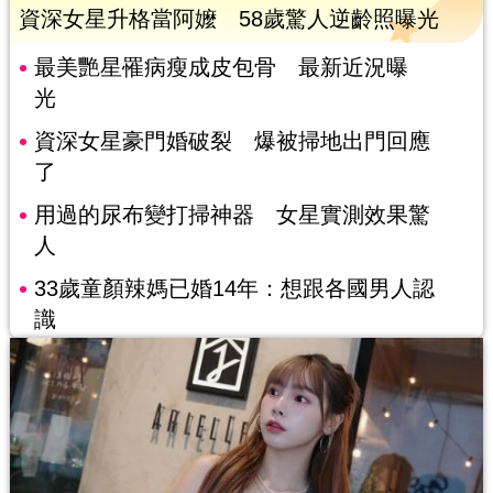
資深女星升格當阿嬤 58歲驚人逆齡照曝光
最美艷星罹病瘦成皮包骨 最新近況曝
光
資深女星豪門婚破裂 爆被掃地出門回應
了
用過的尿布變打掃神器 女星實測效果驚
人
33歲童顏辣媽已婚14年：想跟各國男人認
識