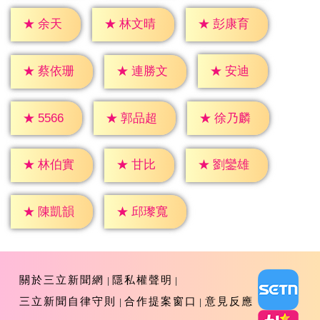
★
余天
★
林文晴
★
彭康育
★
安迪
★
蔡依珊
★
連勝文
★
5566
★
郭品超
★
徐乃麟
★
甘比
★
林伯實
★
劉鑾雄
★
陳凱韻
★
邱瓈寬
關於三立新聞網
隱私權聲明
三立新聞自律守則
合作提案窗口
意見反應