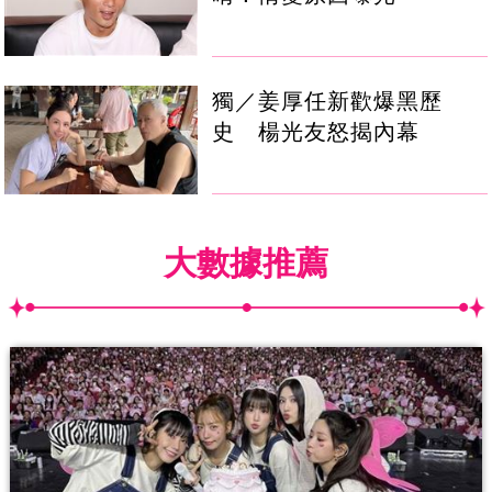
獨／姜厚任新歡爆黑歷
史 楊光友怒揭內幕
大數據推薦