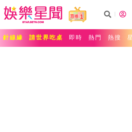
1
針線緣
請世界吃桌
即時
熱門
熱搜