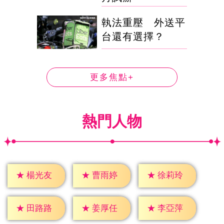
執法重壓 外送平
台還有選擇？
更多焦點+
熱門人物
★
楊光友
★
曹雨婷
★
徐莉玲
★
田路路
★
姜厚任
★
李亞萍