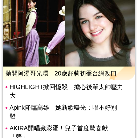
拋開阿湯哥光環 20歲舒莉初登台網改口
HIGHLIGHT掀回憶殺 擔心後輩太帥壓力
大
Apink降臨高雄 她新歌曝光：唱不好別
發
AKIRA開唱藏彩蛋！兒子首度驚喜獻
「聲」