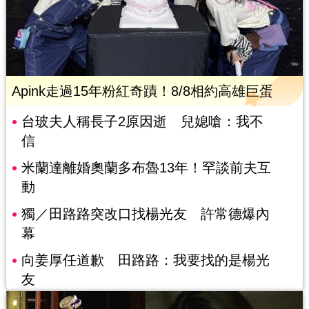
Apink走過15年粉紅奇蹟！8/8相約高雄巨蛋
台玻夫人稱長子2原因逝 兒媳嗆：我不
信
米蘭達離婚奧蘭多布魯13年！罕談前夫互
動
獨／田路路突改口找楊光友 許常德爆內
幕
向姜厚任道歉 田路路：我要找的是楊光
友