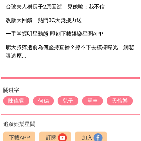
台玻夫人稱長子2原因逝 兒媳嗆：我不信
改版大回饋 熱門3C大獎接力送
一手掌握明星動態 即刻下載娛樂星聞APP
肥大叔猝逝前為何堅持直播？撐不下去模樣曝光 網悲
曝這原...
關鍵字
陳偉霆
何穗
兒子
單車
天倫樂
追蹤娛樂星聞
下載APP
訂閱
加入