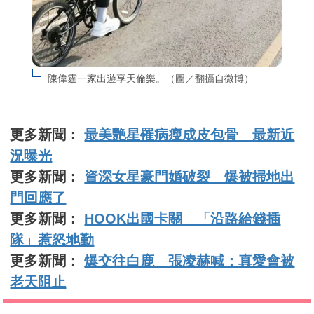
陳偉霆一家出遊享天倫樂。（圖／翻攝自微博）
更多新聞：
最美艷星罹病瘦成皮包骨 最新近
況曝光
更多新聞：
資深女星豪門婚破裂 爆被掃地出
門回應了
更多新聞：
HOOK出國卡關 「沿路給錢插
隊」惹怒地勤
更多新聞：
爆交往白鹿 張凌赫喊：真愛會被
老天阻止