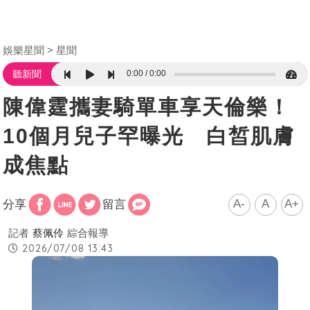
娛樂星聞
星聞
0:00
0:00
聽新聞
陳偉霆攜妻騎單車享天倫樂！
10個月兒子罕曝光 白皙肌膚
成焦點
A-
A
A+
分享
留言
記者
蔡佩伶
綜合報導
2026/07/08 13:43