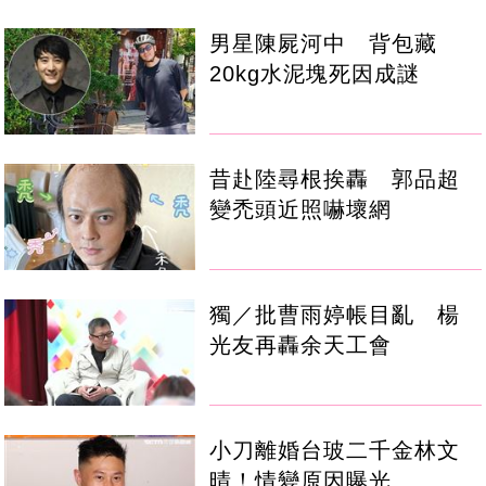
男星陳屍河中 背包藏
20kg水泥塊死因成謎
昔赴陸尋根挨轟 郭品超
變禿頭近照嚇壞網
獨／批曹雨婷帳目亂 楊
光友再轟余天工會
小刀離婚台玻二千金林文
晴！情變原因曝光