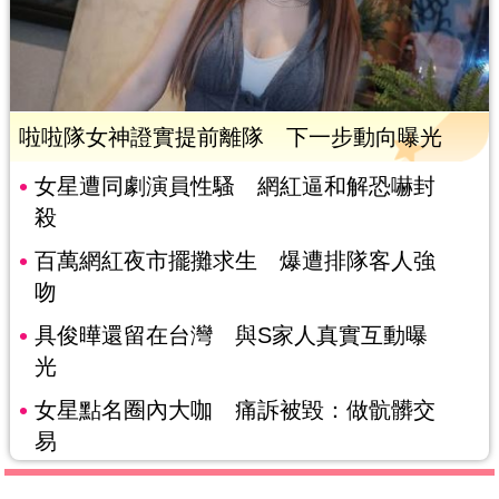
啦啦隊女神證實提前離隊 下一步動向曝光
女星遭同劇演員性騷 網紅逼和解恐嚇封
殺
百萬網紅夜市擺攤求生 爆遭排隊客人強
吻
具俊曄還留在台灣 與S家人真實互動曝
光
女星點名圈內大咖 痛訴被毀：做骯髒交
易