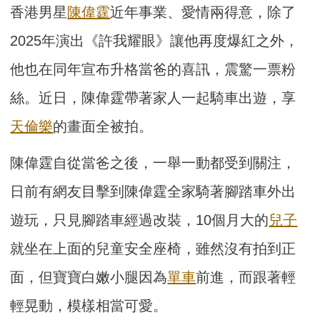
香港男星
陳偉霆
近年事業、愛情兩得意，除了
2025年演出《許我耀眼》讓他再度爆紅之外，
他也在同年宣布升格當爸的喜訊，震驚一票粉
絲。近日，陳偉霆帶著家人一起騎車出遊，享
天倫樂
的畫面全被拍。
陳偉霆自從當爸之後，一舉一動都受到關注，
日前有網友目擊到陳偉霆全家騎著腳踏車外出
遊玩，只見腳踏車經過改裝，10個月大的
兒子
就坐在上面的兒童安全座椅，雖然沒有拍到正
面，但寶寶白嫩小腿因為
單車
前進，而跟著輕
輕晃動，模樣相當可愛。