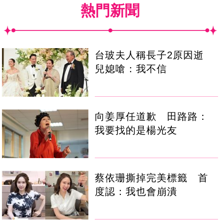
熱門新聞
台玻夫人稱長子2原因逝
兒媳嗆：我不信
向姜厚任道歉 田路路：
我要找的是楊光友
蔡依珊撕掉完美標籤 首
度認：我也會崩潰