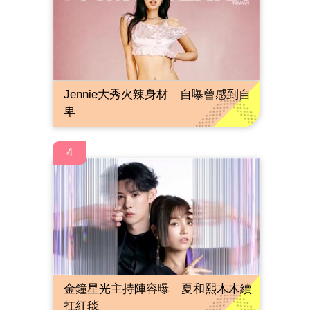
Jennie大秀火辣身材 自曝曾感到自
卑
4
金鐘星光主持陣容曝 夏和熙木木續
扛紅毯