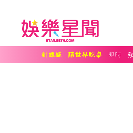
針線緣
請世界吃桌
即時