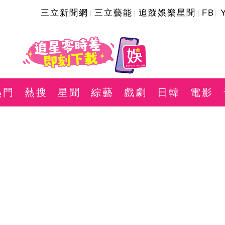
三立新聞網
三立藝能
追蹤娛樂星聞
FB
熱門
熱搜
星聞
綜藝
戲劇
日韓
電影