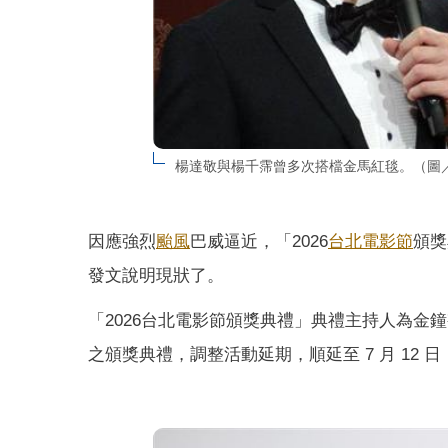
楊達敬與楊千霈曾多次搭檔金馬紅毯。（圖
因應強烈
颱風
巴威逼近，「2026
台北電影節
頒獎
發文說明現狀了。
「2026台北電影節頒獎典禮」典禮主持人為金鐘
之頒獎典禮，調整活動延期，順延至 7 月 12 日（