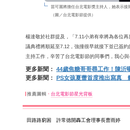
苗可麗將擔任台北電影獎主持人，她表示接
（圖／台北電影節提供）
楊達敬於社群提及，「7.11小弟有幸將為各位
議典禮將順延至7.12，強撞很早就接下並已簽
主持工作，辛苦了台北電影節的同事們，我心與
更多新聞：
44歲焦糖哥哥尋工作！陳沂
更多新聞：
PS女孩夏蕾首度推出寫真 
推薦圖輯
台北電影節星光背板
田路路窮困 許常德開轟工會理事長曹雨婷