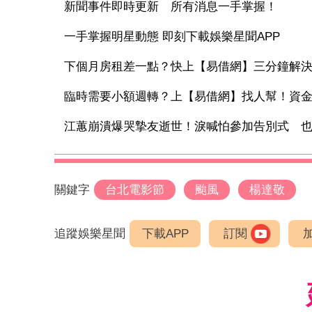
新聞事件即時更新 所有消息一手掌握！
一手掌握明星動態 即刻下載娛樂星聞APP
下個月房租差一點？快上【易借網】三分鐘解
臨時需要小額週轉？上【易借網】找人幫！資
江蕙崩潰爆哭摯友逝世！淚喊怕參加告別式 也曾
關鍵字
台北電影節
颱風
楊達敬
追蹤娛樂星聞
下載APP
訂閱