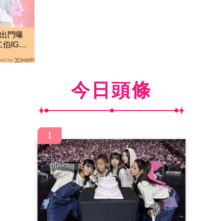
就出門曝
伯IG也
ed by
今日頭條
1