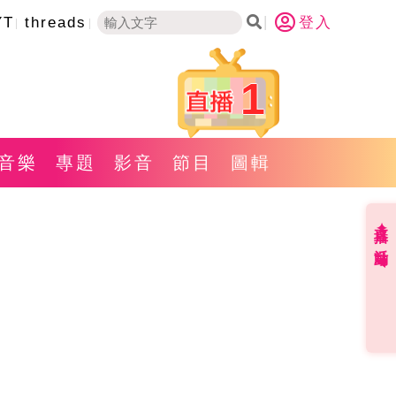
YT
threads
登入
1
音樂
專題
影音
節目
圖輯
直播✦活動