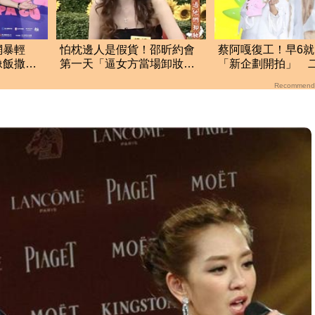
網暴輕
怕枕邊人是假貨！邵昕約會
蔡阿嘎復工！早6
像飯撒互
第一天「逼女方當場卸妝」
「新企劃開拍」 二
最重要
小S傻眼神回一句
更新了
Recommend