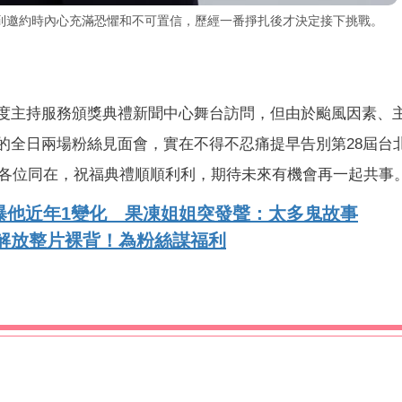
到邀約時內心充滿恐懼和不可置信，歷經一番掙扎後才決定接下挑戰。
再度主持服務頒獎典禮新聞中心舞台訪問，但由於颱風因素、
約的全日兩場粉絲見面會，實在不得不忍痛提早告別第28屆台
各位同在，祝福典禮順順利利，期待未來有機會再一起共事
曝他近年1變化 果凍姐姐突發聲：太多鬼故事
解放整片裸背！為粉絲謀福利