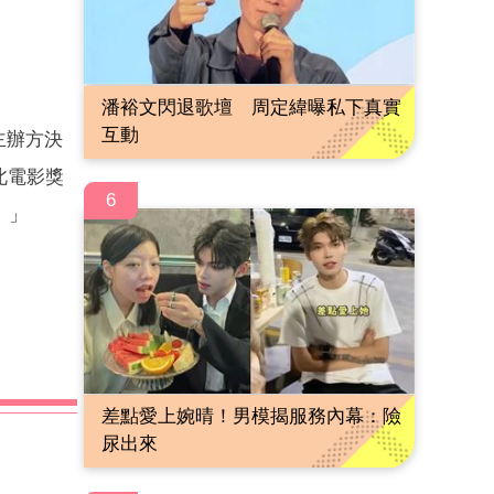
潘裕文閃退歌壇 周定緯曝私下真實
互動
主辦方決
北電影獎
6
。」
差點愛上婉晴！男模揭服務內幕：險
尿出來