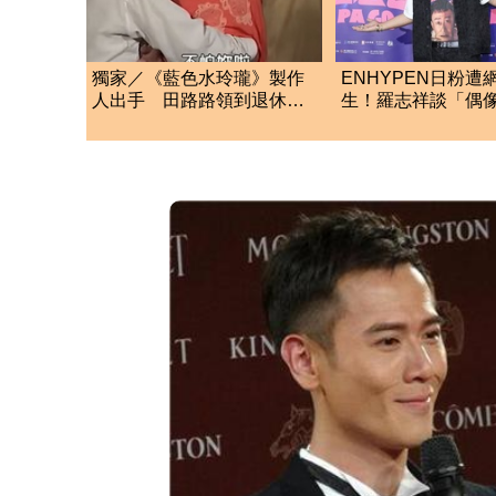
獨家／《藍色水玲瓏》製作
ENHYPEN日粉遭
人出手 田路路領到退休
生！羅志祥談「偶
金！隱忍6年吐內幕
動」 認了：開心