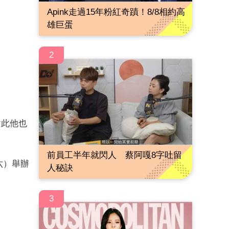
Apink走過15年粉紅奇蹟！8/8相約高
雄巨蛋
2
對此他也
前員工半年就閃人 蔡阿嘎8字吐留
六）舉辦
人秘訣
3