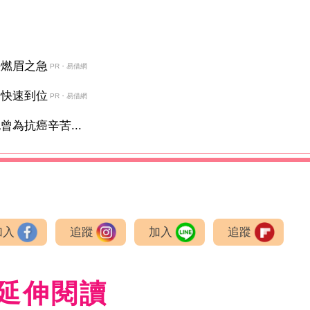
決燃眉之急
PR・易借網
金快速到位
PR・易借網
為抗癌辛苦...
加入
追蹤
加入
追蹤
延伸閱讀