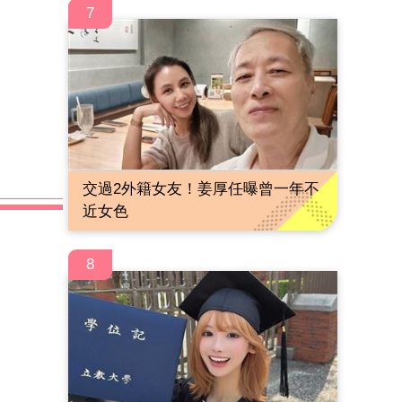
7
交過2外籍女友！姜厚任曝曾一年不
近女色
8