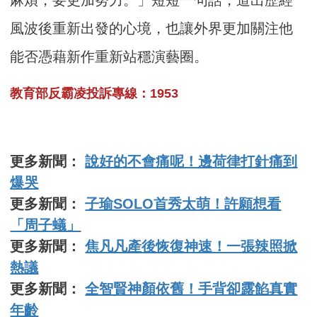
麻煩，要更加努力。」短短一句話，道出歷經
風波後重新出發的心境，也讓外界更加關注他
能否憑藉新作重新站穩演藝圈。
教育部反霸凌投訴專線：1953
更多新聞：
說好的不會痛呢！邊荷律打針痛到
爆哭
更多新聞：
子瑜SOLO首秀太萌！許願想看
「周子蟻」
更多新聞：
焦凡凡產後恢復神速！一張辣照掀
熱議
更多新聞：
全智賢神顏依舊！手背卻露餡真實
年齡