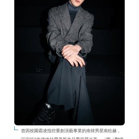
曾因校園霸凌指控重創演藝事業的南韓男星南柱赫，