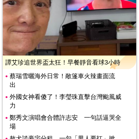
譚艾珍追世界盃太狂！早餐靜音看球3小時
蔡瑞雪曬海外日常！敞篷車火辣畫面流
出
外國女神看傻了！李瑩珠直擊台灣颱風威
力
鄭秀文演唱會合體許志安 一句話逼哭全
場
敖犬談豪宅分租 一句「男人要扛」掀