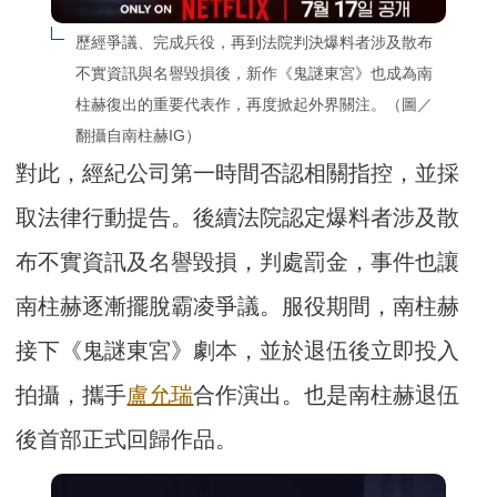
歷經爭議、完成兵役，再到法院判決爆料者涉及散布
不實資訊與名譽毀損後，新作《鬼謎東宮》也成為南
柱赫復出的重要代表作，再度掀起外界關注。（圖／
翻攝自南柱赫IG）
對此，經紀公司第一時間否認相關指控，並採
取法律行動提告。後續法院認定爆料者涉及散
布不實資訊及名譽毀損，判處罰金，事件也讓
南柱赫逐漸擺脫霸凌爭議。服役期間，南柱赫
接下《鬼謎東宮》劇本，並於退伍後立即投入
拍攝，攜手
盧允瑞
合作演出。也是南柱赫退伍
後首部正式回歸作品。