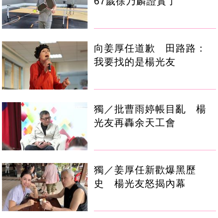
67歲徐乃麟證實了
向姜厚任道歉 田路路：
我要找的是楊光友
獨／批曹雨婷帳目亂 楊
光友再轟余天工會
獨／姜厚任新歡爆黑歷
史 楊光友怒揭內幕