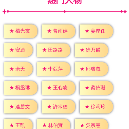
★
楊光友
★
曹雨婷
★
姜厚任
★
安迪
★
田路路
★
徐乃麟
★
余天
★
李亞萍
★
邱瓈寬
★
楊丞琳
★
王心凌
★
蔡依珊
★
連勝文
★
許常德
★
徐莉玲
★
王凱
★
林伯實
★
吳宗憲