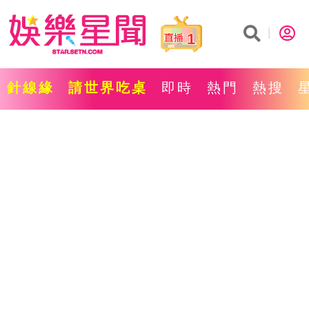
1
針線緣
請世界吃桌
即時
熱門
熱搜