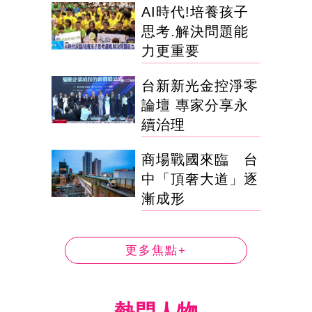
AI時代!培養孩子
思考.解決問題能
力更重要
台新新光金控淨零
論壇 專家分享永
續治理
商場戰國來臨 台
中「頂奢大道」逐
漸成形
更多焦點+
熱門人物