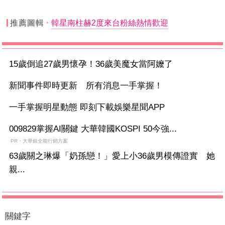
推薦圖輯
韓星南柱赫2度來台粉絲熱情歡迎
15歲倒追27歲男懷孕！36歲美魔女當阿嬤了
新聞事件即時更新 所有消息一手掌握！
一手掌握明星動態 即刻下載娛樂星聞APP
009829掌握AI關鍵 大華韓國KOSPI 50今強...
PR・大華銀全能行銷方案
63歲關之琳爆「奶孫戀！」愛上小36歲男模傳證實 她
親...
關鍵字