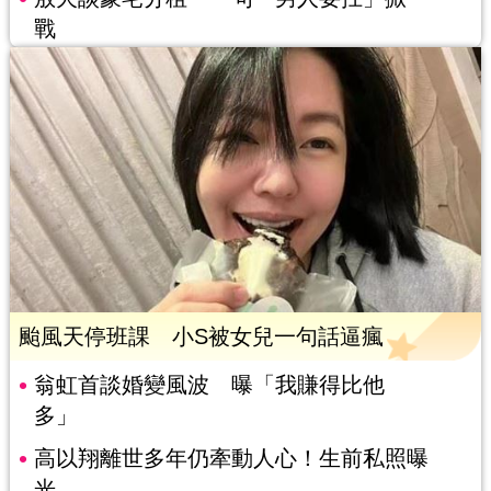
戰
颱風天停班課 小S被女兒一句話逼瘋
翁虹首談婚變風波 曝「我賺得比他
多」
高以翔離世多年仍牽動人心！生前私照曝
光