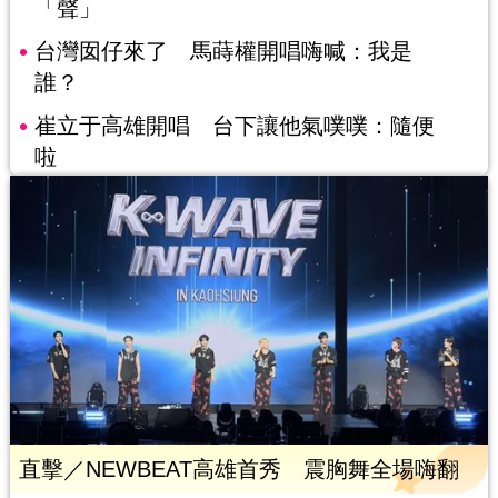
「聲」
台灣囡仔來了 馬蒔權開唱嗨喊：我是
誰？
崔立于高雄開唱 台下讓他氣噗噗：隨便
啦
直擊／NEWBEAT高雄首秀 震胸舞全場嗨翻