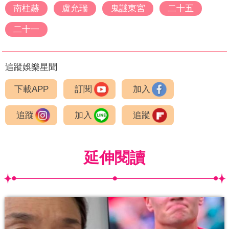
南柱赫
盧允瑞
鬼謎東宮
二十五
二十一
追蹤娛樂星聞
下載APP
訂閱
加入
追蹤
加入
追蹤
延伸閱讀