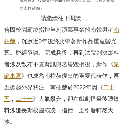
沉寂近3年後終於帶著新作品重返螢光幕。（圖／翻攝
自南柱赫IG）
請繼續往下閱讀….
曾因校園霸凌指控重創演藝事業的南韓男星
南
柱赫
，沉寂近3年後終於帶著新作品重返螢光
幕。歷經爭議、完成兵役，再到法院判決爆料
者涉及散布不實資訊與名譽毀損後，新作《
鬼
謎東宮
》也成為南柱赫復出的重要代表作，再
度掀起外界關注。南柱赫於2022年因《
二十
五
，
二十一
》人氣攀升，卻在戲劇播畢後遭爆
料涉嫌長期校園霸凌，指控一度引發軒然大
波。