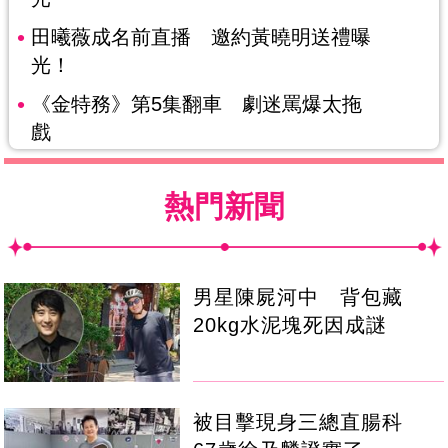
田曦薇成名前直播 邀約黃曉明送禮曝
光！
《金特務》第5集翻車 劇迷罵爆太拖
戲
熱門新聞
男星陳屍河中 背包藏
20kg水泥塊死因成謎
被目擊現身三總直腸科