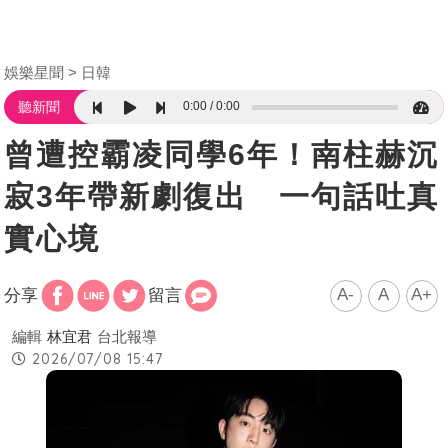
娛樂星聞
日韓
0:00
0:00
聽新聞
曾遭控霸凌同學6年！南柱赫沉
寂3年帶新劇復出 一句話吐真
實心境
A-
A
A+
分享
留言
編輯
林宜君
台北報導
2026/07/08 15:47