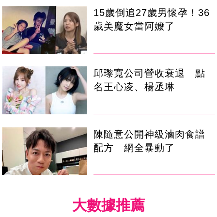
15歲倒追27歲男懷孕！36
歲美魔女當阿嬤了
邱瓈寬公司營收衰退 點
名王心凌、楊丞琳
陳隨意公開神級滷肉食譜
配方 網全暴動了
大數據推薦