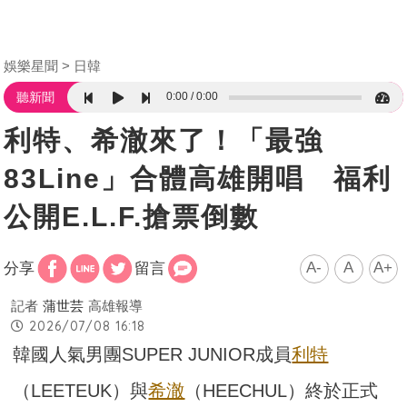
娛樂星聞
日韓
0:00
0:00
聽新聞
利特、希澈來了！「最強
83Line」合體高雄開唱 福利
公開E.L.F.搶票倒數
A-
A
A+
分享
留言
記者
蒲世芸
高雄報導
2026/07/08 16:18
韓國人氣男團SUPER JUNIOR成員
利特
（LEETEUK）與
希澈
（HEECHUL）終於正式