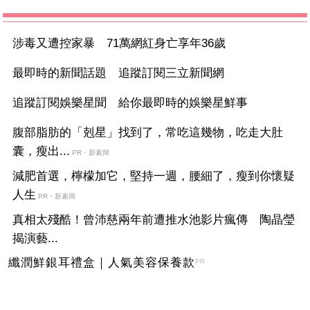
涉毒又遭控家暴 71萬網紅身亡享年36歲
最即時的新聞話題 追蹤訂閱三立新聞網
追蹤訂閱娛樂星聞 給你最即時的娛樂星鮮事
腹部脂肪的「剋星」找到了，常吃這幾物，吃走大肚
囊，瘦出...
PR・新素簡
減肥首選，檸檬加它，堅持一週，腰細了，瘦到你懷疑
人生
PR・新素簡
真相太殘酷！曾沛慈兩年前遭推水池影片瘋傳 陶晶瑩
揭演藝...
纖潤鮮銀耳禮盒｜人氣美容保養款
PR