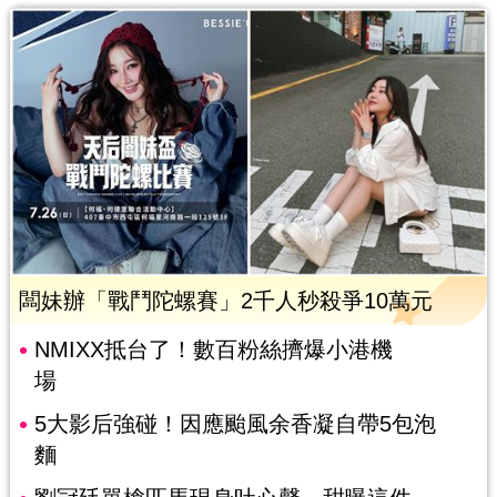
闆妹辦「戰鬥陀螺賽」2千人秒殺爭10萬元
NMIXX抵台了！數百粉絲擠爆小港機
場
5大影后強碰！因應颱風余香凝自帶5包泡
麵