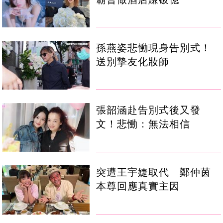
孫燕姿悲慟現身告別式！
送別摯友化妝師
張韶涵赴告別式後又發
文！悲慟：無法相信
突遭王宇婕取代 鄭仲茵
本尊回應真實主因