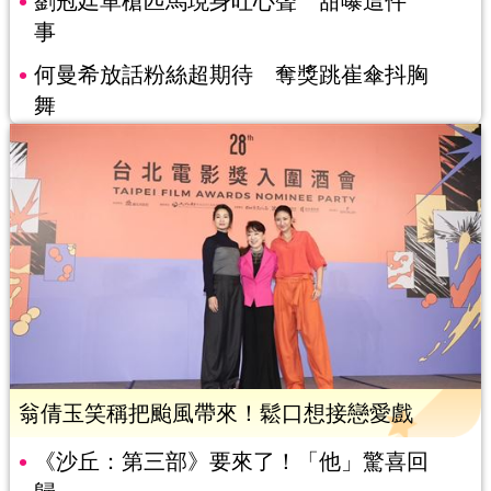
劉冠廷單槍匹馬現身吐心聲 甜曝這件
事
何曼希放話粉絲超期待 奪獎跳崔傘抖胸
舞
翁倩玉笑稱把颱風帶來！鬆口想接戀愛戲
《沙丘：第三部》要來了！「他」驚喜回