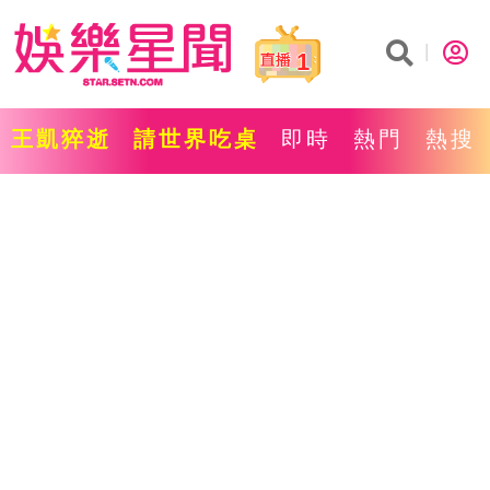
1
王凱猝逝
請世界吃桌
即時
熱門
熱搜