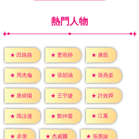
熱門人物
★
康凱
★
田路路
★
曹雨婷
★
周杰倫
★
張韶涵
★
孫燕姿
★
唐綺陽
★
王宇婕
★
許效舜
★
江蕙
★
瑪法達
★
鄭仲茵
★
卓偉
★
杰威爾
★
張惠妹