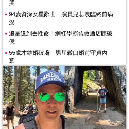
哭
94歲資深女星辭世 演員兒悲洩臨終前病
況
追星追到丟性命！網紅學霸曾做酒店賺破
億
55歲才結婚破處 男星鬆口婚前守貞內
幕