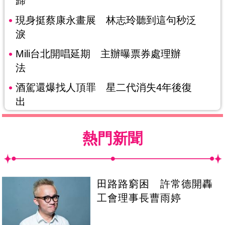
歸
現身挺蔡康永畫展 林志玲聽到這句秒泛
淚
Mili台北開唱延期 主辦曝票券處理辦
法
酒駕還爆找人頂罪 星二代消失4年後復
出
熱門新聞
田路路窮困 許常德開轟
工會理事長曹雨婷