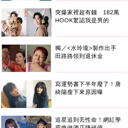
突爆家裡超有錢 182萬
HOOK驚認我是男的
獨／<水玲瓏>製作出手
田路路領到退休金
寫運勢書下半年廢了！唐
綺陽瘦下來原因曝
追星追到丟性命！網紅學
霸曾做酒店賺破億