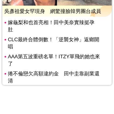
吳彥祖愛女罕現身 網驚撞臉韓男團台成員
嫁龜梨和也首亮相！田中美奈實辣挺孕
肚
CLC最終合體倒數！「逆襲女神」返鄉開
唱
AAA第五波重磅名單！ITZY單飛的她也來
了
捲不倫戀欠高額違約金 田中圭靠副業還
清