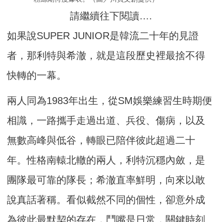
請繼續往下閱讀….
如果說SUPER JUNIOR是韓流二十年的見證
者，那利特與希澈，就是這段歷史裡最捨不得
快轉的一幕。
兩人同為1983年出生，從SM娛樂練習生時期便
相識，一路攜手走過出道、兵役、傷病，以及
無數高峰與低谷，轉眼已陪伴彼此超過二十
年。性格南轅北轍的兩人，利特沉穩內斂，是
團隊最可靠的隊長；希澈直率鮮明，向來以敢
說真話著稱。看似截然不同的個性，卻意外成
為彼此最默契的存在，鬥嘴是日常，關鍵時刻