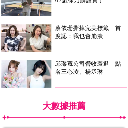
67歲徐乃麟證實了
蔡依珊撕掉完美標籤 首
度認：我也會崩潰
邱瓈寬公司營收衰退 點
名王心凌、楊丞琳
大數據推薦