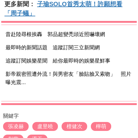
更多新聞：
子瑜SOLO首秀太萌！許願想看
「周子蟻」
昔赴陸尋根挨轟 郭品超變禿頭近照嚇壞網
最即時的新聞話題 追蹤訂閱三立新聞網
追蹤訂閱娛樂星聞 給你最即時的娛樂星鮮事
影帝親密照遭外流！與男密友「臉貼臉又索吻」 照片
曝光震...
關鍵字
張凌赫
盧昱曉
檀健次
檸萌