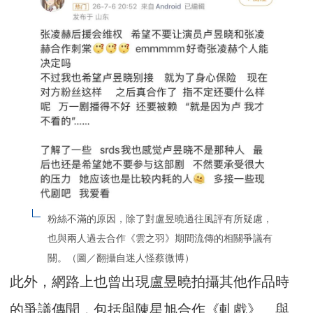
粉絲不滿的原因，除了對盧昱曉過往風評有所疑慮，
也與兩人過去合作《雲之羽》期間流傳的相關爭議有
關。（圖／翻攝自迷人怪蔡微博）
此外，網路上也曾出現盧昱曉拍攝其他作品時
的爭議傳聞，包括與陳星旭合作《軋戲》、與