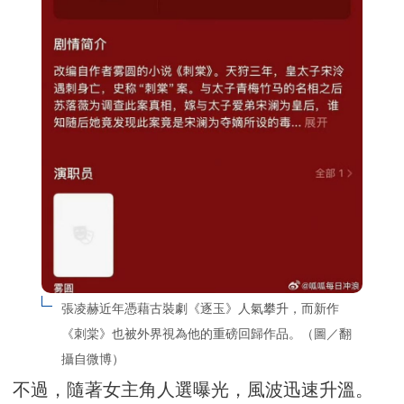
張凌赫近年憑藉古裝劇《逐玉》人氣攀升，而新作
《刺棠》也被外界視為他的重磅回歸作品。（圖／翻
攝自微博）
不過，隨著女主角人選曝光，風波迅速升溫。