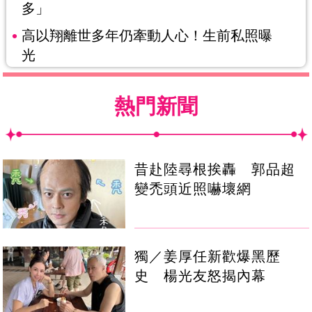
多」
高以翔離世多年仍牽動人心！生前私照曝
光
熱門新聞
昔赴陸尋根挨轟 郭品超
變禿頭近照嚇壞網
獨／姜厚任新歡爆黑歷
史 楊光友怒揭內幕