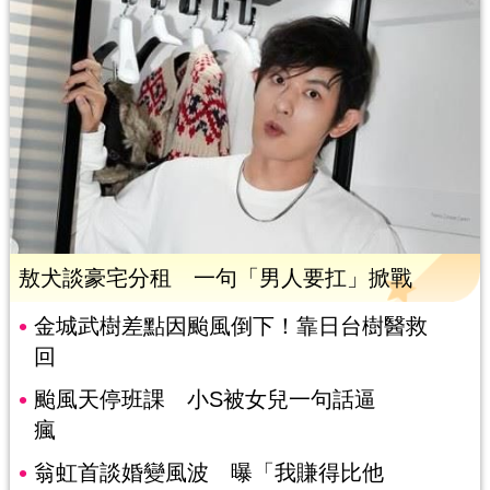
敖犬談豪宅分租 一句「男人要扛」掀戰
金城武樹差點因颱風倒下！靠日台樹醫救
回
颱風天停班課 小S被女兒一句話逼
瘋
翁虹首談婚變風波 曝「我賺得比他