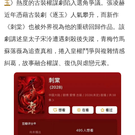
玉
》熱度的古裝權謀劇陷入選角爭議。張凌赫
近年憑藉古裝劇《逐玉》人氣攀升，而新作
《刺棠》也被外界視為他的重磅回歸作品。該
劇講述皇太子宋泠遭遇刺殺後失蹤，青梅竹馬
蘇落薇為追查真相，捲入皇權鬥爭與複雜情感
糾葛，故事融合權謀、復仇與虐戀元素。