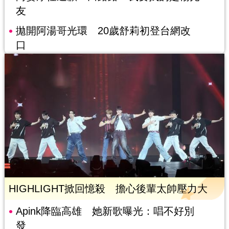
友
拋開阿湯哥光環 20歲舒莉初登台網改
口
HIGHLIGHT掀回憶殺 擔心後輩太帥壓力大
Apink降臨高雄 她新歌曝光：唱不好別
發