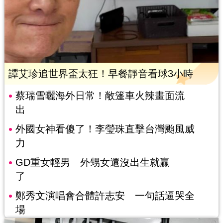
譚艾珍追世界盃太狂！早餐靜音看球3小時
蔡瑞雪曬海外日常！敞篷車火辣畫面流
出
外國女神看傻了！李瑩珠直擊台灣颱風威
力
GD重女輕男 外甥女還沒出生就贏
了
鄭秀文演唱會合體許志安 一句話逼哭全
場