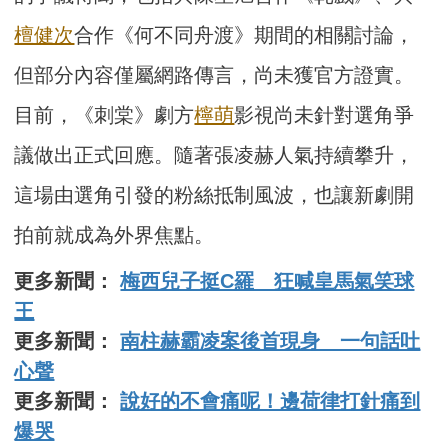
檀健次
合作《何不同舟渡》期間的相關討論，
但部分內容僅屬網路傳言，尚未獲官方證實。
目前，《刺棠》劇方
檸萌
影視尚未針對選角爭
議做出正式回應。隨著張凌赫人氣持續攀升，
這場由選角引發的粉絲抵制風波，也讓新劇開
拍前就成為外界焦點。
更多新聞：
梅西兒子挺C羅 狂喊皇馬氣笑球
王
更多新聞：
南柱赫霸凌案後首現身 一句話吐
心聲
更多新聞：
說好的不會痛呢！邊荷律打針痛到
爆哭