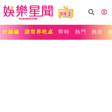
1
針線緣
請世界吃桌
即時
熱門
熱搜