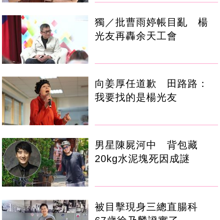
獨／批曹雨婷帳目亂 楊
光友再轟余天工會
向姜厚任道歉 田路路：
我要找的是楊光友
男星陳屍河中 背包藏
20kg水泥塊死因成謎
被目擊現身三總直腸科