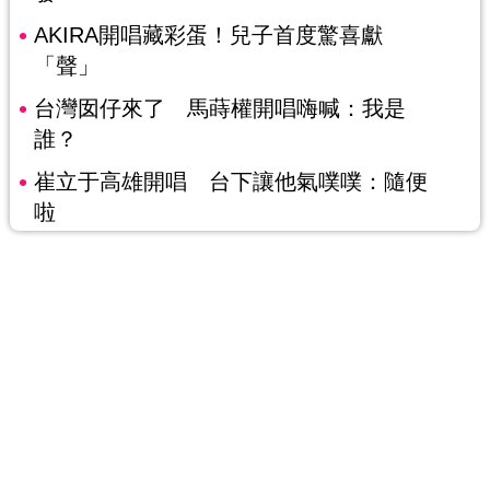
AKIRA開唱藏彩蛋！兒子首度驚喜獻
「聲」
台灣囡仔來了 馬蒔權開唱嗨喊：我是
誰？
崔立于高雄開唱 台下讓他氣噗噗：隨便
啦