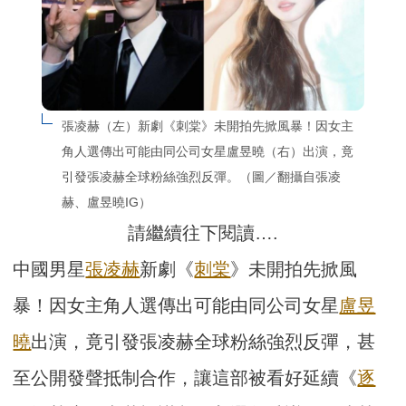
張凌赫（左）新劇《刺棠》未開拍先掀風暴！因女主
角人選傳出可能由同公司女星盧昱曉（右）出演，竟
引發張凌赫全球粉絲強烈反彈。（圖／翻攝自張凌
赫、盧昱曉IG）
請繼續往下閱讀….
中國男星
張凌赫
新劇《
刺棠
》未開拍先掀風
暴！因女主角人選傳出可能由同公司女星
盧昱
曉
出演，竟引發張凌赫全球粉絲強烈反彈，甚
至公開發聲抵制合作，讓這部被看好延續《
逐