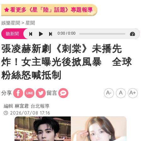
看更多《星「陸」話題》專題報導
娛樂星聞
星聞
0:00
0:00
聽新聞
張凌赫新劇《刺棠》未播先
炸！女主曝光後掀風暴 全球
粉絲怒喊抵制
A-
A
A+
分享
留言
編輯
林宜君
台北報導
2026/07/08 17:16