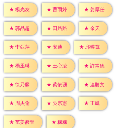
★
楊光友
★
曹雨婷
★
姜厚任
★
余天
★
郭品超
★
田路路
★
安迪
★
李亞萍
★
邱瓈寬
★
楊丞琳
★
王心凌
★
許常德
★
徐乃麟
★
蔡依珊
★
連勝文
★
王凱
★
周杰倫
★
吳宗憲
★
粿粿
★
范姜彥豐