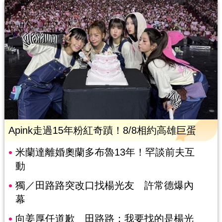
Apink走過15年粉紅奇蹟！8/8相約高雄巨蛋
米蘭達離婚奧蘭多布魯13年！罕談前夫互
動
獨／田路路突改口找楊光友 許常德爆內
幕
向姜厚任道歉 田路路：我要找的是楊光