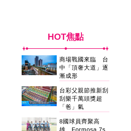
HOT焦點
商場戰國來臨 台
中「頂奢大道」逐
漸成形
台彩父親節推新刮
刮樂千萬頭獎超
「爸」氣
8國球員齊聚高
雄 Formosa 7s