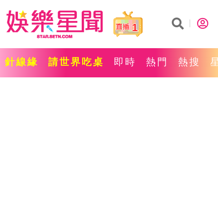
1
針線緣
請世界吃桌
即時
熱門
熱搜