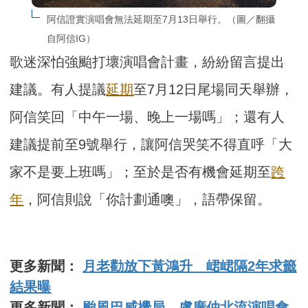
阿信證實演唱會無法延期至7月13日舉行。（圖／翻攝
自阿信IG）
歌迷深怕強颱打壞演唱會計畫，紛紛留言提出
建議。有人提議
延期
至7月12日尾場同天舉辦，
阿信笑回「中午一場、晚上一場嗎」；還有人
建議提前至9號舉行，讓阿信哭笑不得直呼「大
家不是要上班嗎」；至於是否有機會延期至
跨
年
，阿信則說「你計劃通噢」，語帶保留。
更多新聞：
月老勸放下黃鴻升 峮峮隔2年求籤
結果曝
更多新聞：
颱風巴威攪局 盧廣仲北流演唱會