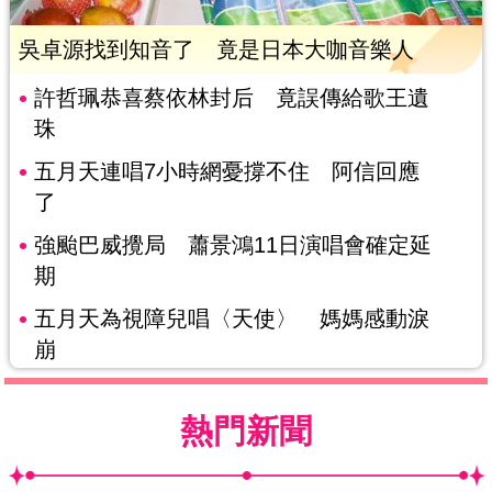
吳卓源找到知音了 竟是日本大咖音樂人
許哲珮恭喜蔡依林封后 竟誤傳給歌王遺
珠
五月天連唱7小時網憂撐不住 阿信回應
了
強颱巴威攪局 蕭景鴻11日演唱會確定延
期
五月天為視障兒唱〈天使〉 媽媽感動淚
崩
熱門新聞