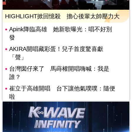
HIGHLIGHT掀回憶殺 擔心後輩太帥壓力大
Apink降臨高雄 她新歌曝光：唱不好別
發
AKIRA開唱藏彩蛋！兒子首度驚喜獻
「聲」
台灣囡仔來了 馬蒔權開唱嗨喊：我是
誰？
崔立于高雄開唱 台下讓他氣噗噗：隨便
啦