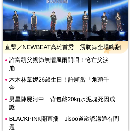
直擊／NEWBEAT高雄首秀 震胸舞全場嗨翻
許富凱父親節無懼風雨開唱！憶亡父淚
崩
木木林葦妮26歲生日！許願當「角頭千
金」
男星陳屍河中 背包藏20kg水泥塊死因成
謎
BLACKPINK開直播 Jisoo道歉認溝通有問
題