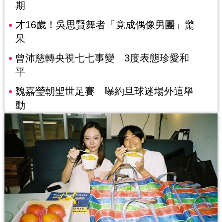
期
才16歲！吳思賢舞者「竟成偶像男團」驚
呆
曾沛慈轉央視七七事變 3度表態珍愛和
平
魏嘉瑩朝聖世足賽 曝約旦球迷場外這舉
動