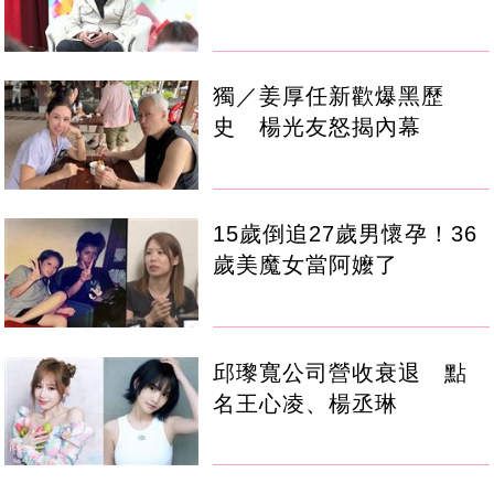
獨／姜厚任新歡爆黑歷
史 楊光友怒揭內幕
15歲倒追27歲男懷孕！36
歲美魔女當阿嬤了
邱瓈寬公司營收衰退 點
名王心凌、楊丞琳