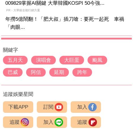
009829掌握AI關鍵 大華韓國KOSPI 50今強...
PR・大華銀全能行銷方案
年撈5億鬧翻！「肥大叔」插刀嗆：要死一起死 車禍
「肉眼...
關鍵字
五月天
演唱會
大巨蛋
颱風
巴威
阿信
延期
跨年
追蹤娛樂星聞
下載APP
訂閱
加入
追蹤
加入
追蹤