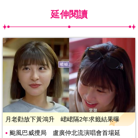
延伸閱讀
月老勸放下黃鴻升 峮峮隔2年求籤結果曝
颱風巴威攪局 盧廣仲北流演唱會首場延