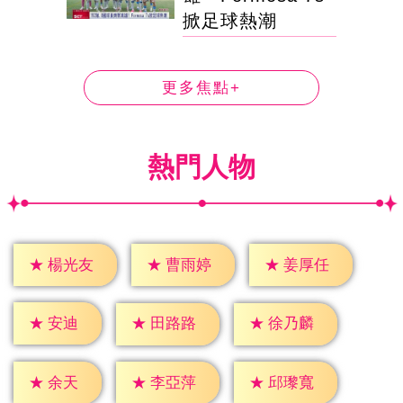
掀足球熱潮
更多焦點+
熱門人物
★
楊光友
★
曹雨婷
★
姜厚任
★
安迪
★
田路路
★
徐乃麟
★
余天
★
李亞萍
★
邱瓈寬