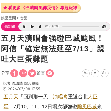
看更多《巴威颱風傳災情》專題報導
娛樂星聞
音樂
0:00
0:00
聽新聞
五月天演唱會強碰巴威颱風！
阿信「確定無法延至7/13」親
吐大巨蛋難題
A-
A
A+
分享
留言
記者
徐珮華
綜合報導
2026/07/08 17:55
五月天
「回到那一天」
演唱會
重返台北
大巨
蛋
，7月10、11、12日場次卻強碰
颱風
巴威
來