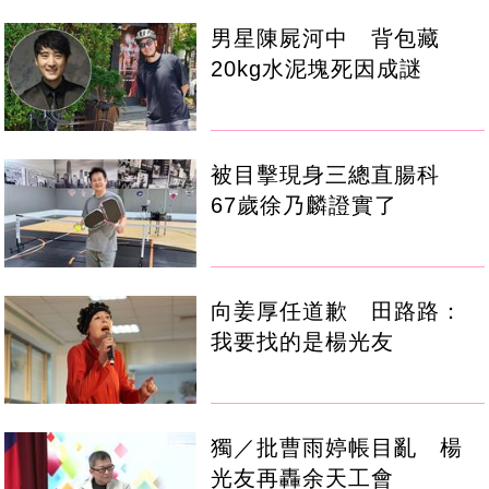
男星陳屍河中 背包藏
20kg水泥塊死因成謎
被目擊現身三總直腸科
67歲徐乃麟證實了
向姜厚任道歉 田路路：
我要找的是楊光友
獨／批曹雨婷帳目亂 楊
光友再轟余天工會