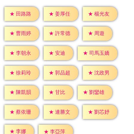
★
田路路
★
姜厚任
★
楊光友
★
周遊
★
曹雨婷
★
許常德
★
安迪
★
李朝永
★
司馬玉嬌
★
徐莉玲
★
郭品超
★
沈政男
★
甘比
★
陳凱韻
★
劉鑾雄
★
蔡依珊
★
連勝文
★
劉芯妤
★
李娜
★
李亞萍