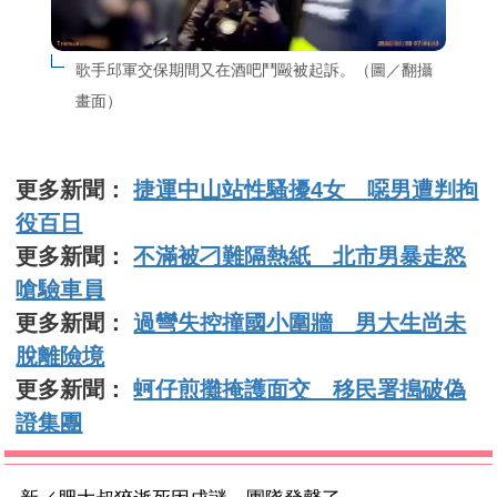
歌手邱軍交保期間又在酒吧鬥毆被起訴。（圖／翻攝
畫面）
更多新聞：
捷運中山站性騷擾4女 噁男遭判拘
役百日
更多新聞：
不滿被刁難隔熱紙 北市男暴走怒
嗆驗車員
更多新聞：
過彎失控撞國小圍牆 男大生尚未
脫離險境
更多新聞：
蚵仔煎攤掩護面交 移民署搗破偽
證集團