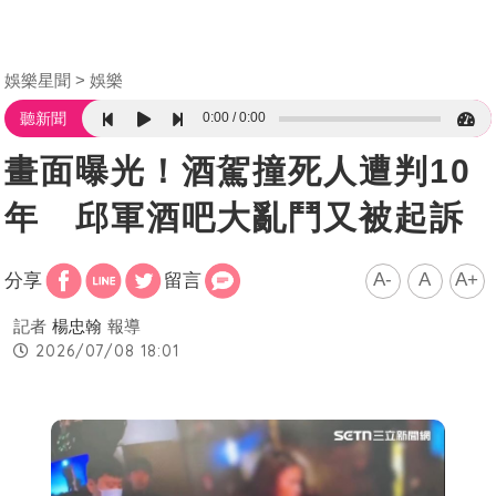
娛樂星聞
娛樂
0:00
0:00
聽新聞
畫面曝光！酒駕撞死人遭判10
年 邱軍酒吧大亂鬥又被起訴
A-
A
A+
分享
留言
記者
楊忠翰
報導
2026/07/08 18:01