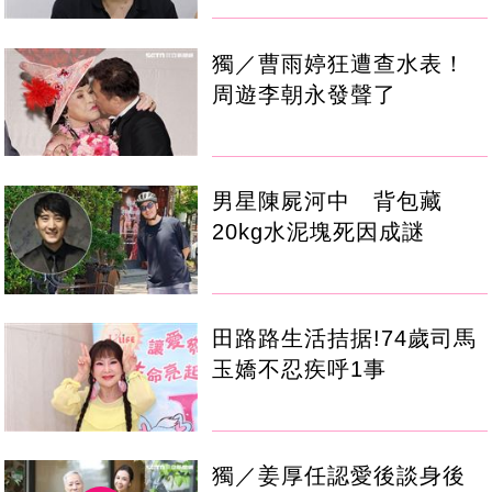
獨／曹雨婷狂遭查水表！
周遊李朝永發聲了
男星陳屍河中 背包藏
20kg水泥塊死因成謎
田路路生活拮据!74歲司馬
玉嬌不忍疾呼1事
獨／姜厚任認愛後談身後