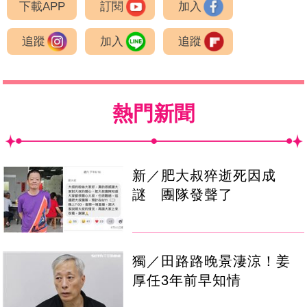
下載APP
訂閱
加入
追蹤
加入
追蹤
熱門新聞
新／肥大叔猝逝死因成
謎 團隊發聲了
獨／田路路晚景淒涼！姜
厚任3年前早知情