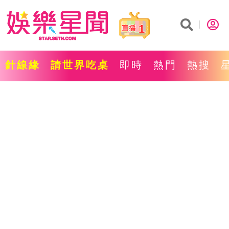
1
針線緣
請世界吃桌
即時
熱門
熱搜