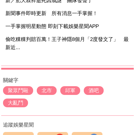
新／肥大叔猝逝死因成謎 團隊發聲了
新聞事件即時更新 所有消息一手掌握！
一手掌握明星動態 即刻下載娛樂星聞APP
偷吃粿粿判賠百萬！王子神隱8個月「2度發文了」 最
新近...
關鍵字
聚眾鬥毆
北市
邱軍
酒吧
大亂鬥
追蹤娛樂星聞