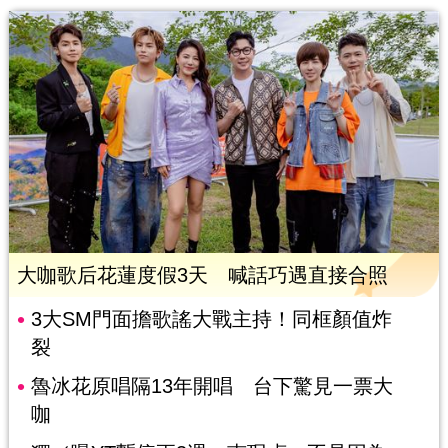
大咖歌后花蓮度假3天 喊話巧遇直接合照
3大SM門面擔歌謠大戰主持！同框顏值炸
裂
魯冰花原唱隔13年開唱 台下驚見一票大
咖