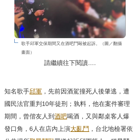
歌手邱軍交保期間又在酒吧鬥毆被起訴。（圖／翻攝
畫面）
請繼續往下閱讀….
知名歌手
邱軍
，先前因酒駕撞死人後肇逃，遭
國民法官重判10年徒刑；孰料，他在案件審理
期間，曾偕友人到
酒吧
喝酒，又與鄰桌客人爆
發口角，6人在店內上演
大亂鬥
，台北地檢署依