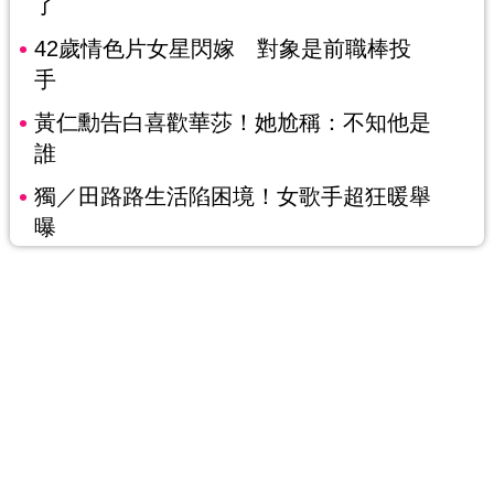
了
42歲情色片女星閃嫁 對象是前職棒投
手
黃仁勳告白喜歡華莎！她尬稱：不知他是
誰
獨／田路路生活陷困境！女歌手超狂暖舉
曝