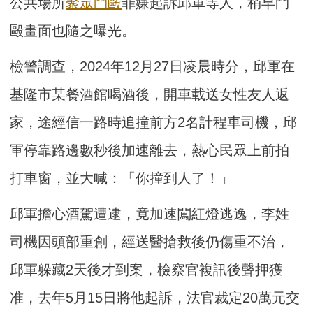
公共場所
聚眾鬥毆
罪嫌起訴邱軍等人，稍早鬥
毆畫面也隨之曝光。
檢警調查，2024年12月27日凌晨時分，邱軍在
基隆市某餐酒館喝酒後，開車載送女性友人返
家，途經信一路時追撞前方2名計程車司機，邱
軍停靠路邊數秒後加速離去，熱心民眾上前拍
打車窗，並大喊：「你撞到人了！」
邱軍擔心酒駕遭逮，竟加速闖紅燈逃逸，李姓
司機因頭部重創，經送醫搶救後仍傷重不治，
邱軍躲藏2天後才到案，檢察官複訊後聲押獲
准，去年5月15日將他起訴，法官裁定20萬元交