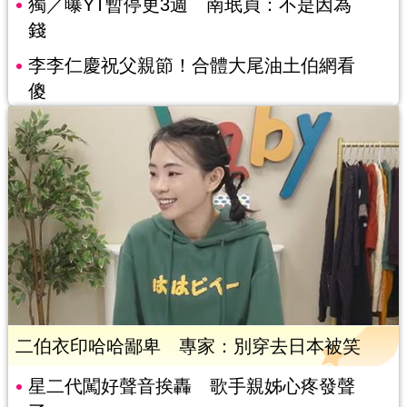
獨／曝YT暫停更3週 南珉貞：不是因為
錢
李李仁慶祝父親節！合體大尾油土伯網看
傻
二伯衣印哈哈鄙卑 專家：別穿去日本被笑
星二代闖好聲音挨轟 歌手親姊心疼發聲