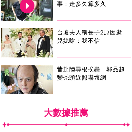
事：走多久算多久
台玻夫人稱長子2原因逝
兒媳嗆：我不信
昔赴陸尋根挨轟 郭品超
變禿頭近照嚇壞網
大數據推薦