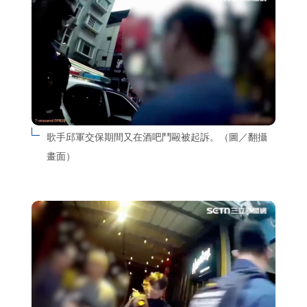
歌手邱軍交保期間又在酒吧鬥毆被起訴。（圖／翻攝
畫面）