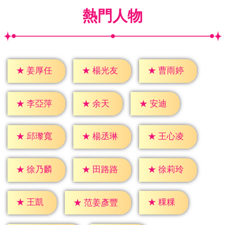
熱門人物
★
姜厚任
★
楊光友
★
曹雨婷
★
余天
★
安迪
★
李亞萍
★
邱瓈寬
★
楊丞琳
★
王心凌
★
徐乃麟
★
田路路
★
徐莉玲
★
王凱
★
粿粿
★
范姜彥豐