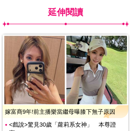
延伸閱讀
嫁富商9年!前主播樂當繼母曝膝下無子原因
<戲說>驚見30歲「蘿莉系女神」 本尊證