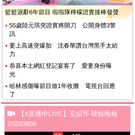
籃籃淚辭6年節目 啦啦隊檸檬證實接棒發聲
55歲陸元琪突證實將開刀 公開身體3警
訊
要上高速突爆胎 沈春華讚台灣黑手太給
力
恭喜本土網紅登記宴客了 愛妻身份曝
光
哈林感傷曝節目做1年收攤 電視台回應
了
【#直播中LIVE】安妞👋 韓娛晚報
20260808