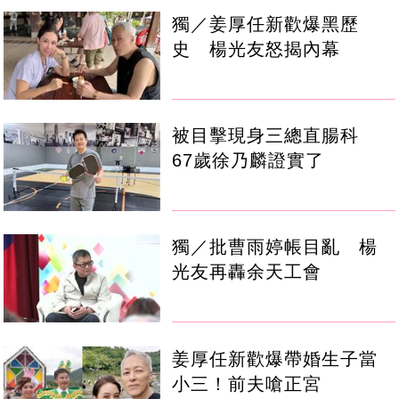
獨／姜厚任新歡爆黑歷
史 楊光友怒揭內幕
被目擊現身三總直腸科
67歲徐乃麟證實了
獨／批曹雨婷帳目亂 楊
光友再轟余天工會
姜厚任新歡爆帶婚生子當
小三！前夫嗆正宮