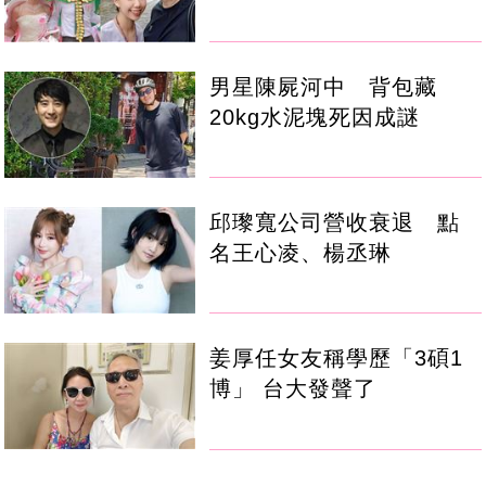
男星陳屍河中 背包藏
20kg水泥塊死因成謎
邱瓈寬公司營收衰退 點
名王心凌、楊丞琳
姜厚任女友稱學歷「3碩1
博」 台大發聲了