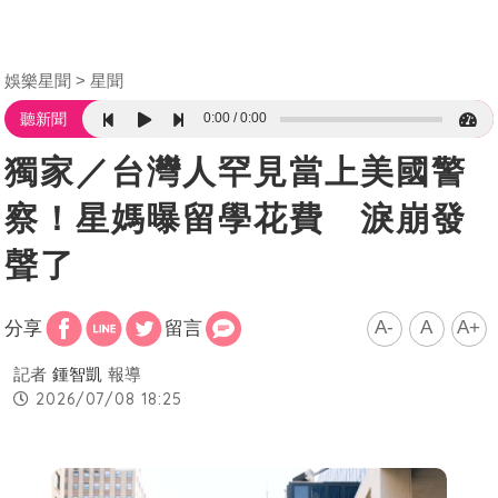
娛樂星聞
星聞
0:00
0:00
聽新聞
獨家／台灣人罕見當上美國警
察！星媽曝留學花費 淚崩發
聲了
A-
A
A+
分享
留言
記者
鍾智凱
報導
2026/07/08 18:25