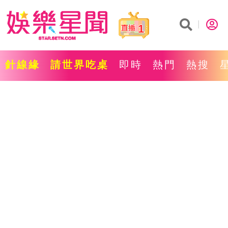
1
針線緣
請世界吃桌
即時
熱門
熱搜