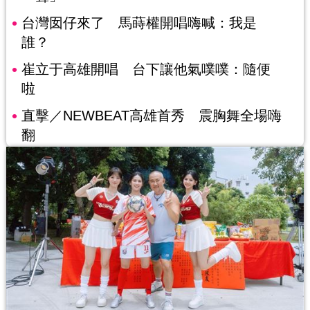
台灣囡仔來了 馬蒔權開唱嗨喊：我是
誰？
崔立于高雄開唱 台下讓他氣噗噗：隨便
啦
直擊／NEWBEAT高雄首秀 震胸舞全場嗨
翻