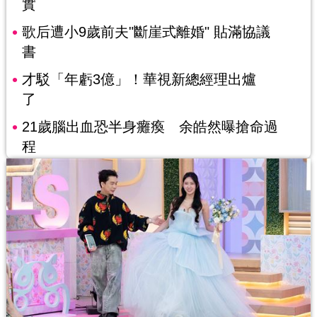
實
歌后遭小9歲前夫"斷崖式離婚" 貼滿協議
書
才駁「年虧3億」！華視新總經理出爐
了
21歲腦出血恐半身癱瘓 余皓然曝搶命過
程