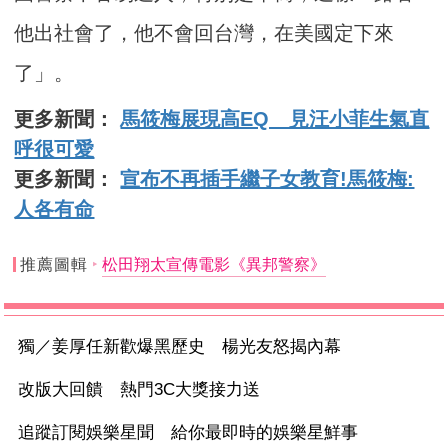
他出社會了，他不會回台灣，在美國定下來
了」。
更多新聞：
馬筱梅展現高EQ 見汪小菲生氣直
呼很可愛
更多新聞：
宣布不再插手繼子女教育!馬筱梅:
人各有命
推薦圖輯
松田翔太宣傳電影《異邦警察》
獨／姜厚任新歡爆黑歷史 楊光友怒揭內幕
改版大回饋 熱門3C大獎接力送
追蹤訂閱娛樂星聞 給你最即時的娛樂星鮮事