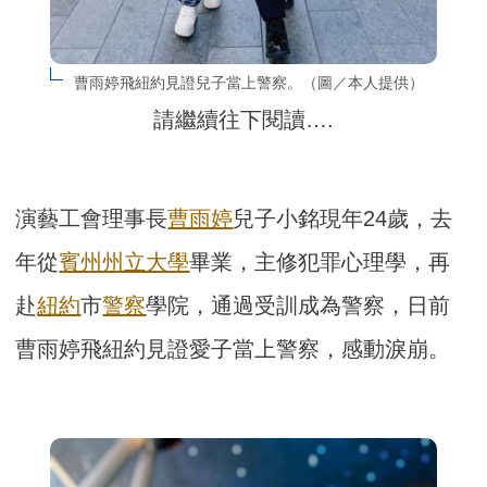
曹雨婷飛紐約見證兒子當上警察。（圖／本人提供）
請繼續往下閱讀….
演藝工會理事長
曹雨婷
兒子小銘現年24歲，去
年從
賓州州立大學
畢業，主修犯罪心理學，再
赴
紐約
市
警察
學院，通過受訓成為警察，日前
曹雨婷飛紐約見證愛子當上警察，感動淚崩。