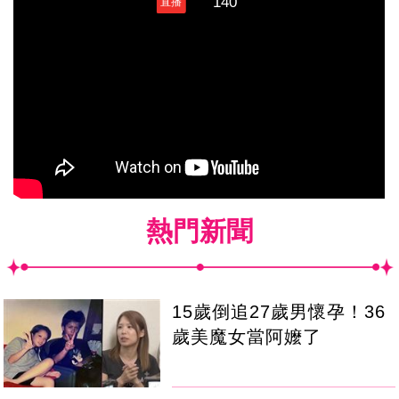
熱門新聞
15歲倒追27歲男懷孕！36
歲美魔女當阿嬤了