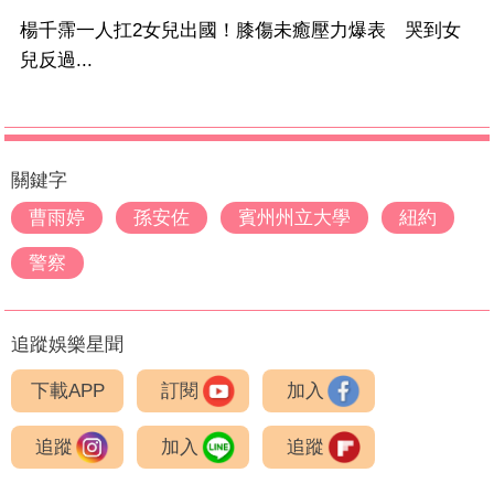
楊千霈一人扛2女兒出國！膝傷未癒壓力爆表 哭到女
兒反過...
關鍵字
曹雨婷
孫安佐
賓州州立大學
紐約
警察
追蹤娛樂星聞
下載APP
訂閱
加入
追蹤
加入
追蹤