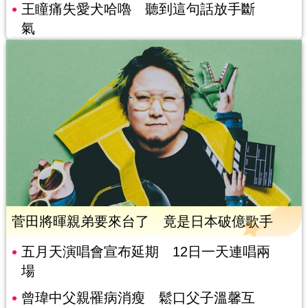
王瞳痛失愛犬哈嚕 聽到這句話放手斷
氣
菅田將暉親弟要來台了 竟是日本破億歌手
五月天演唱會宣布延期 12日一天連唱兩
場
曾瑋中父親罹病消瘦 鬆口父子溫馨互