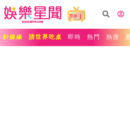
1
針線緣
請世界吃桌
即時
熱門
熱搜