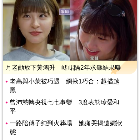
月老勸放下黃鴻升 峮峮隔2年求籤結果曝
老高與小茉被巧遇 網揪1巧合：越描越
黑
曾沛慈轉央視七七事變 3度表態珍愛和
平
一路陪傅子純到火葬場 她痛哭揭遺孀狀
態