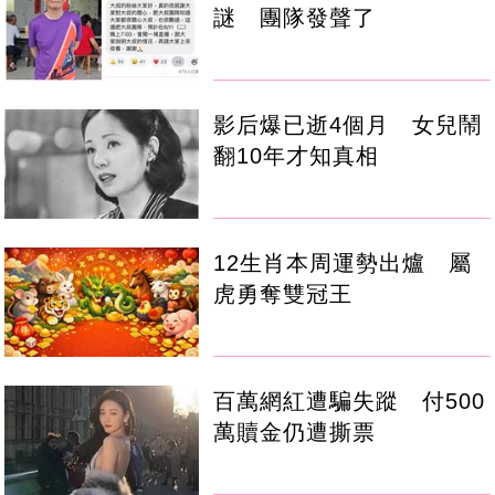
謎 團隊發聲了
影后爆已逝4個月 女兒鬧
翻10年才知真相
12生肖本周運勢出爐 屬
虎勇奪雙冠王
百萬網紅遭騙失蹤 付500
萬贖金仍遭撕票