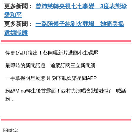
更多新聞：
曾沛慈轉央視七七事變 3度表態珍
愛和平
更多新聞：
一路陪傅子純到火葬場 她痛哭揭
遺孀狀態
停更1個月復出！蔡阿嘎新片遭國小生碾壓
最即時的新聞話題 追蹤訂閱三立新聞網
一手掌握明星動態 即刻下載娛樂星聞APP
粉絲Mina輕生後首露面！西村力演唱會狀態超好 喊話
粉...
關鍵字