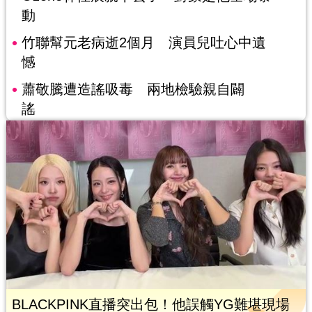
動
竹聯幫元老病逝2個月 演員兒吐心中遺
憾
蕭敬騰遭造謠吸毒 兩地檢驗親自闢
謠
BLACKPINK直播突出包！他誤觸YG難堪現場