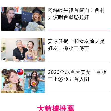
粉絲輕生後首露面！西村
力演唱會狀態超好
姜厚任揭「和女友前夫是
好友」撇小三傳言
2026全球百大美女「台版
三上悠亞」首入圍
大數據推薦