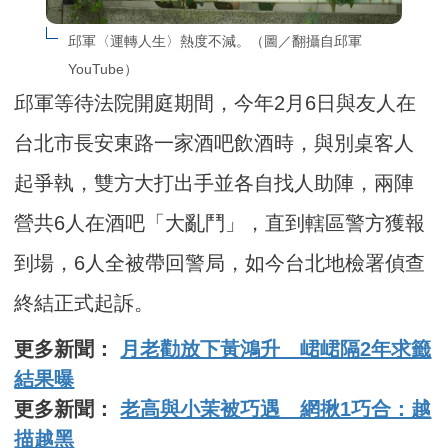
邱軍〈運轉人生〉熱度不減。（圖／翻攝自邱軍
YouTube）
邱軍等待法院開庭期間，今年2月6日與友人在
台北市長安東路一家酒吧飲酒時，與別桌客人
起爭執，雙方大打出手並各自找人助陣，兩陣
營共6人在酒吧「大亂鬥」，直到轄區警方獲報
到場，6人全被帶回警局，如今台北地檢署偵查
終結正式起訴。
更多新聞：
月老勸放下黃鴻升 峮峮隔2年求籤
結果曝
更多新聞：
老高與小茉被巧遇 網揪1巧合：越
描越黑