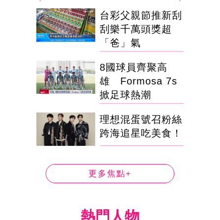
台彩父親節推新刮
刮樂千萬頭獎超
「爸」氣
8國球員齊聚高
雄 Formosa 7s
掀足球熱潮
理想混蛋號召粉絲
跨海追星吃美食！
更多焦點+
熱門人物