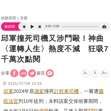
娛樂星聞
音樂
0:00
0:00
聽新聞
邱軍撞死司機又涉鬥毆！神曲
〈運轉人生〉熱度不減 狂吸7
千萬次點閱
A-
A
A+
分享
留言
2026/07/08 20:06
邱軍
2024年底
酒駕
撞死
計程車
司機
，一審遭
國
民法官
判10年徒刑；未料該案交保候審期間，