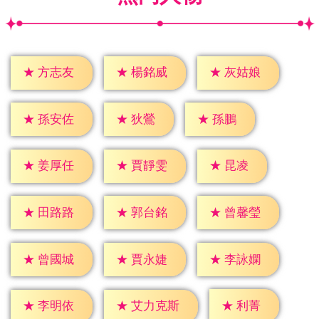
★
方志友
★
楊銘威
★
灰姑娘
★
狄鶯
★
孫鵬
★
孫安佐
★
昆凌
★
姜厚任
★
賈靜雯
★
田路路
★
郭台銘
★
曾馨瑩
★
曾國城
★
賈永婕
★
李詠嫻
★
利菁
★
李明依
★
艾力克斯