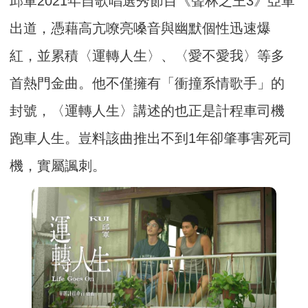
邱軍2021年自歌唱選秀節目《聲林之王3》亞軍
出道，憑藉高亢嘹亮嗓音與幽默個性迅速爆
紅，並累積〈運轉人生〉、〈愛不愛我〉等多
首熱門金曲。他不僅擁有「衝撞系情歌手」的
封號，〈運轉人生〉講述的也正是計程車司機
跑車人生。豈料該曲推出不到1年卻肇事害死司
機，實屬諷刺。