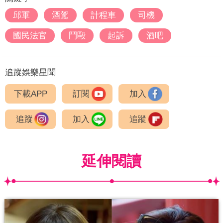
邱軍
酒駕
計程車
司機
國民法官
鬥毆
起訴
酒吧
追蹤娛樂星聞
下載APP
訂閱
加入
追蹤
加入
追蹤
延伸閱讀