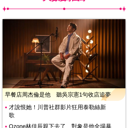
早餐店周杰倫是他 聽吳宗憲1句收店追夢
才說恨她！川普社群影片狂用泰勒絲新
歌
Ozone林佳辰親下去了 對象是他全場暴