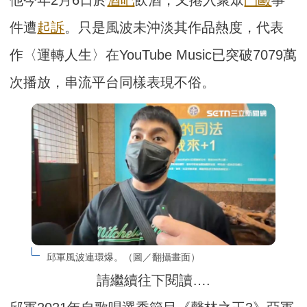
他今年2月6日於
酒吧
飲酒，又捲入聚眾
鬥毆
事
件遭
起訴
。只是風波未沖淡其作品熱度，代表
作〈運轉人生〉在YouTube Music已突破7079萬
次播放，串流平台同樣表現不俗。
邱軍風波連環爆。（圖／翻攝畫面）
請繼續往下閱讀….