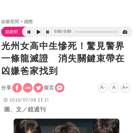
娛樂星聞
國際
0:00
0:00
聽新聞
光州女高中生慘死！驚見警界
一條龍滅證 消失關鍵束帶在
凶嫌爸家找到
A-
A
A+
分享
留言
2026/07/08 23:21
圖、文／鏡週刊