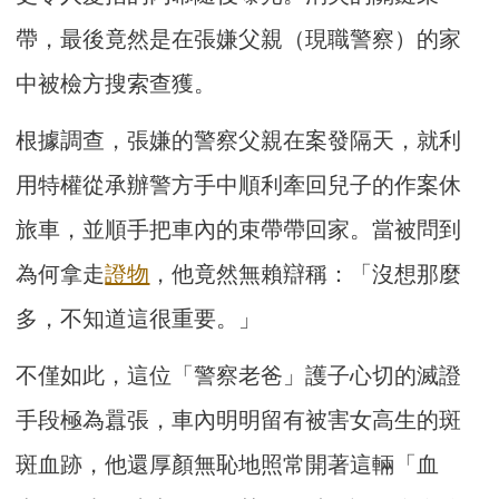
帶，最後竟然是在張嫌父親（現職警察）的家
中被檢方搜索查獲。
根據調查，張嫌的警察父親在案發隔天，就利
用特權從承辦警方手中順利牽回兒子的作案休
旅車，並順手把車內的束帶帶回家。當被問到
為何拿走
證物
，他竟然無賴辯稱：「沒想那麼
多，不知道這很重要。」
不僅如此，這位「警察老爸」護子心切的滅證
手段極為囂張，車內明明留有被害女高生的斑
斑血跡，他還厚顏無恥地照常開著這輛「血