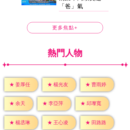
「爸」氣
更多焦點+
熱門人物
★
姜厚任
★
楊光友
★
曹雨婷
★
余天
★
李亞萍
★
邱瓈寬
★
楊丞琳
★
王心凌
★
田路路