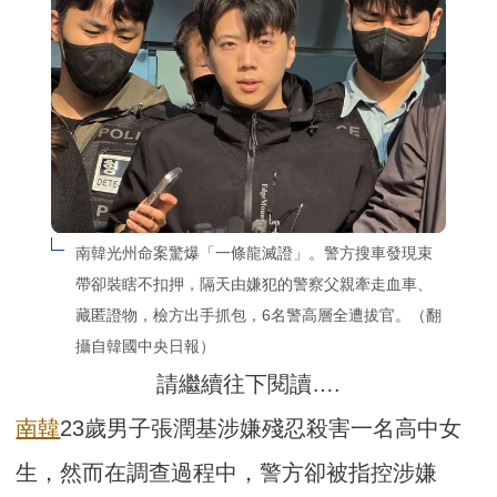
南韓光州命案驚爆「一條龍滅證」。警方搜車發現束
帶卻裝瞎不扣押，隔天由嫌犯的警察父親牽走血車、
藏匿證物，檢方出手抓包，6名警高層全遭拔官。（翻
攝自韓國中央日報）
請繼續往下閱讀….
南韓
23歲男子張潤基涉嫌殘忍殺害一名高中女
生，然而在調查過程中，警方卻被指控涉嫌