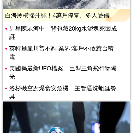
白海豚橫掃沖繩！4萬戶停電、多人受傷
男星陳屍河中 背包藏20kg水泥塊死因成
謎
英特爾靠川普不夠 業界:客戶不敢惹台積
電
美國揭最新UFO檔案 巨型三角飛行物曝
光
洛杉磯空廚爆食安危機 主管逼洗蛆蟲餐
具