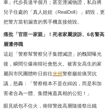
車」代步長達半個月；甚至湮滅物證，私自將
兒子住處的「真人娃娃（RealDoll）」銷毀，更
把警方當初漏查的舊手機直接燒毀。
痛批「官匪一家親」！死者家屬淚訴、6名警高
層遭停職
這起「警察幫警察兒子集體滅證」的醜聞曝光
後，瞬間引爆南韓社會怒火。被害女高生的家
屬與市民團體昨日前往
光州
警察廳前痛哭抗
議，怒轟：「警察根本不是在緝凶，而是和加
害者合為一體、集體掩蓋真相的公犯！」
眼見紙包不住火，南韓警政高層隨後祭出鐵