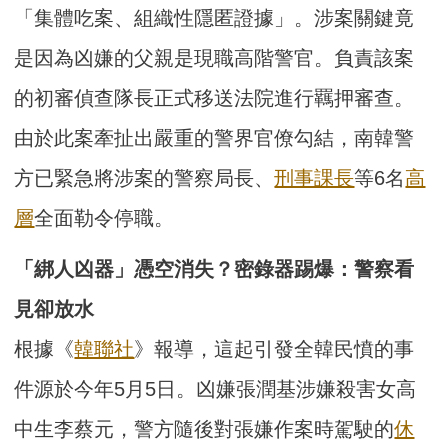
「集體吃案、組織性隱匿證據」。涉案關鍵竟
是因為凶嫌的父親是現職高階警官。負責該案
的初審偵查隊長正式移送法院進行羈押審查。
由於此案牽扯出嚴重的警界官僚勾結，南韓警
方已緊急將涉案的警察局長、
刑事課長
等6名
高
層
全面勒令停職。
「綁人凶器」憑空消失？密錄器踢爆：警察看
見卻放水
根據《
韓聯社
》報導，這起引發全韓民憤的事
件源於今年5月5日。凶嫌張潤基涉嫌殺害女高
中生李蔡元，警方隨後對張嫌作案時駕駛的
休