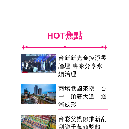
HOT焦點
台新新光金控淨零
論壇 專家分享永
續治理
商場戰國來臨 台
中「頂奢大道」逐
漸成形
台彩父親節推新刮
刮樂千萬頭獎超