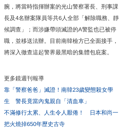
腕，將當時指揮辦案的光山警察署長、刑事課
長及4名辦案隊員等共6人全部「解除職務、靜
候調查」；而涉嫌帶頭滅證的A警監也已被停
職，並移送法辦。目前南韓檢方已全面接手，
將深入徹查這起警界最黑暗的集體包庇案。
更多鏡週刊報導
靠「警察爸爸」滅證！南韓23歲變態殺女學
生 警長竟當內鬼親自「清血車」
不滿修行太累、人生令人厭倦！ 日本和尚一
把火燒掉650年歷史古寺