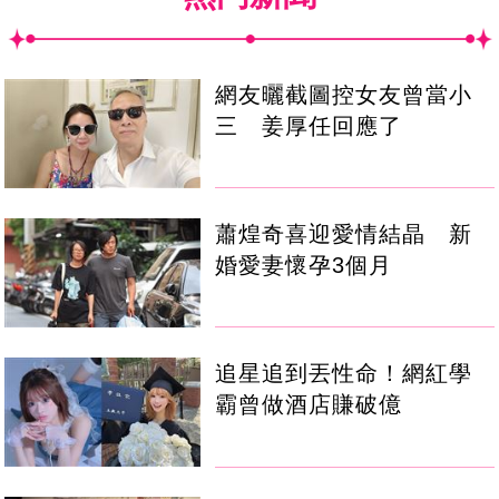
網友曬截圖控女友曾當小
三 姜厚任回應了
蕭煌奇喜迎愛情結晶 新
婚愛妻懷孕3個月
追星追到丟性命！網紅學
霸曾做酒店賺破億