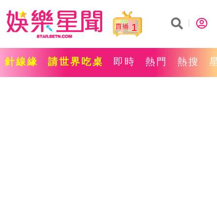
1
針線緣
請世界吃桌
即時
熱門
熱搜