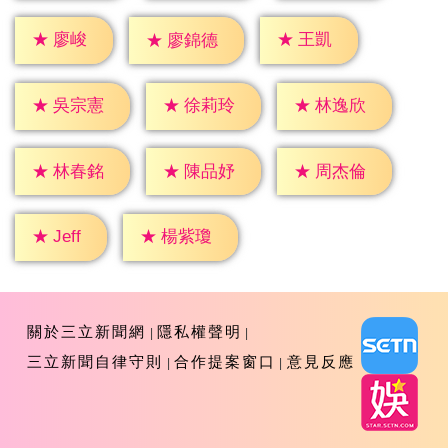
★
廖峻
★
王凱
★
廖錦德
★
吳宗憲
★
徐莉玲
★
林逸欣
★
林春銘
★
陳品妤
★
周杰倫
★
Jeff
★
楊紫瓊
關於三立新聞網
隱私權聲明
三立新聞自律守則
合作提案窗口
意見反應