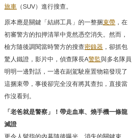
旅車
（SUV）進行搜查。
原本應是關鍵「結綁工具」的一整捆
束帶
，在
初審警方的扣押清單中竟然憑空消失。然而，
檢方隨後調閱當時警方的搜查
密錄器
，卻抓包
驚人鐵證，影片中，偵查隊長A
警監
與多名隊員
明明一邊對話，一邊在副駕駛座置物箱發現了
這捆束帶，事後卻完全沒有將其查扣，直接當
作沒看到。
「老爸就是警察」！帶走血車、燒手機一條龍
滅證
更令人髮指的內幕隨後曝光。消失的關鍵束