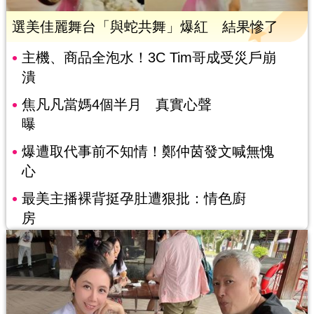
選美佳麗舞台「與蛇共舞」爆紅 結果慘了
主機、商品全泡水！3C Tim哥成受災戶崩
潰
焦凡凡當媽4個半月 真實心聲
曝
爆遭取代事前不知情！鄭仲茵發文喊無愧
心
最美主播裸背挺孕肚遭狠批：情色廚
房