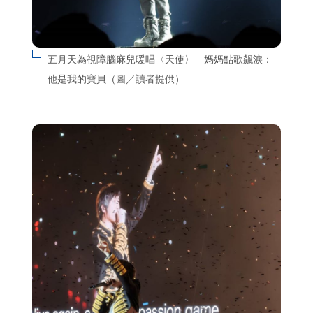
五月天為視障腦麻兒暖唱〈天使〉　媽媽點歌飆淚：
他是我的寶貝（圖／讀者提供）