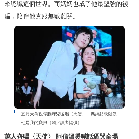
來認識這個世界。而媽媽也成了他最堅強的後
盾，陪伴他克服無數難關。
五月天為視障腦麻兒暖唱〈天使〉　媽媽點歌飆淚：
他是我的寶貝（圖／讀者提供）
萬人齊唱〈天使〉 阿信溫暖喊話逼哭全場