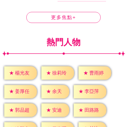
更多焦點+
熱門人物
★
楊光友
★
徐莉玲
★
曹雨婷
★
余天
★
姜厚任
★
李亞萍
★
安迪
★
郭品超
★
田路路