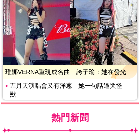
琟娜VERNA重現成名曲 誇子瑜：她在發光
五月天演唱會又有洋蔥 她一句話逼哭怪
獸
熱門新聞