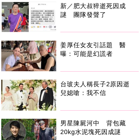
新／肥大叔猝逝死因成
謎 團隊發聲了
姜厚任女友引話題 醫
曝：可能是幻謊者
台玻夫人稱長子2原因逝
兒媳嗆：我不信
男星陳屍河中 背包藏
20kg水泥塊死因成謎