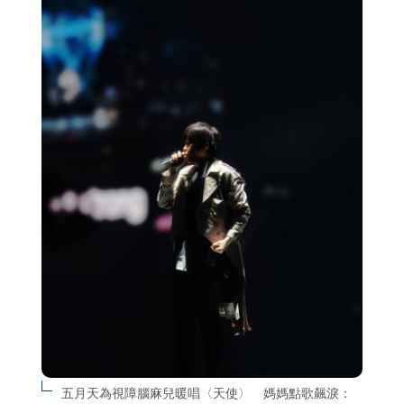
五月天為視障腦麻兒暖唱〈天使〉　媽媽點歌飆淚：