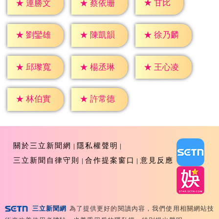
★
甘比
★
連勝文
★
蔡依珊
★
劉鑾雄
★
陳凱韻
★
徐乃麟
★
邱瓈寬
★
楊丞琳
★
王心凌
★
林伯實
★
許常德
關於三立新聞網
隱私權聲明
三立新聞自律守則
合作提案窗口
意見反應
三立新聞網
為了提供更好的閱讀內容，我們使用相關網站技
Copyright ©2026 Sanlih E-Television All Rights