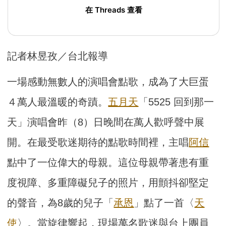
在 Threads 查看
記者林昱孜／台北報導
一場感動無數人的演唱會點歌，成為了大巨蛋
４萬人最溫暖的奇蹟。
五月天
「5525 回到那一
天」演唱會昨（8）日晚間在萬人歡呼聲中展
開。在最受歌迷期待的點歌時間裡，主唱
阿信
點中了一位偉大的母親。這位母親帶著患有重
度視障、多重障礙兒子的照片，用顫抖卻堅定
的聲音，為8歲的兒子「
承恩
」點了一首〈
天
使
〉。當旋律響起，現場萬名歌迷與台上團員