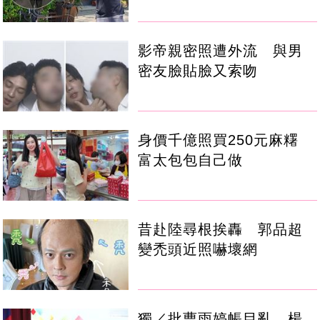
影帝親密照遭外流 與男
密友臉貼臉又索吻
身價千億照買250元麻糬
富太包包自己做
昔赴陸尋根挨轟 郭品超
變禿頭近照嚇壞網
獨／批曹雨婷帳目亂 楊