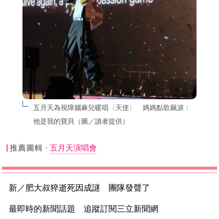
五月天為視障腦麻兒暖唱〈天使〉　媽媽點歌飆淚：
他是我的寶貝（圖／讀者提供）
推薦圖輯
五月天演唱會
新／肥大叔猝逝死因成謎 團隊發聲了
最即時的新聞話題 追蹤訂閱三立新聞網