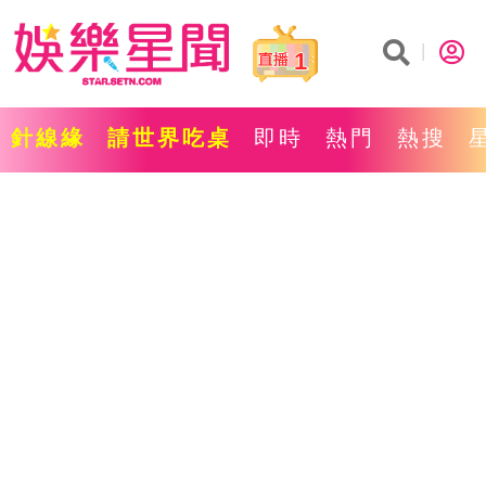
1
針線緣
請世界吃桌
即時
熱門
熱搜