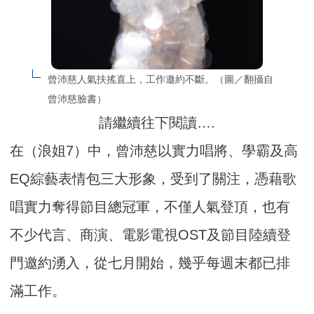
曾沛慈人氣扶搖直上，工作邀約不斷。（圖／翻攝自
曾沛慈臉書）
請繼續往下閱讀….
在（浪姐7）中，曾沛慈以實力唱將、學霸及高
EQ綜藝表情包三大形象，受到了關注，憑藉歌
唱實力奪得節目總冠軍，不僅人氣登頂，也有
不少代言、商演、電影電視OST及節目陸續登
門邀約湧入，從七月開始，幾乎每週末都已排
滿工作。