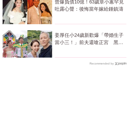
曾爆負債10億！63歲章小蕙罕見
吐露心聲：後悔當年嫁給鍾鎮濤
姜厚任小24歲新歡爆「帶婚生子
當小三！」前夫還嗆正宮 黑歷
史曝光
Recommended by