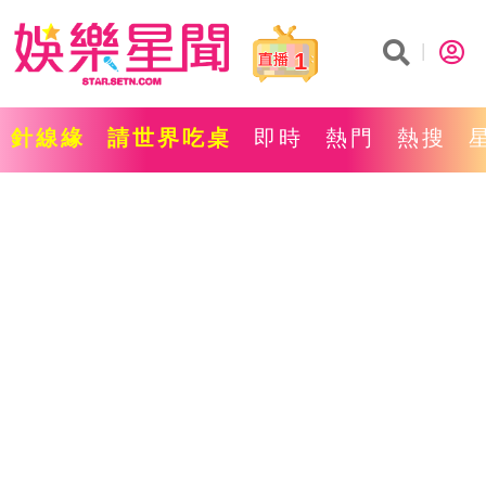
1
針線緣
請世界吃桌
即時
熱門
熱搜