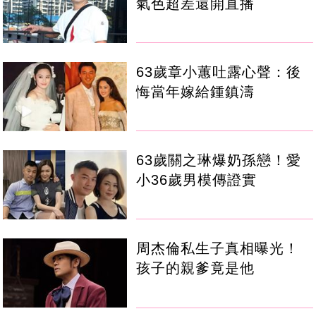
氣色超差還開直播
63歲章小蕙吐露心聲：後
悔當年嫁給鍾鎮濤
63歲關之琳爆奶孫戀！愛
小36歲男模傳證實
周杰倫私生子真相曝光！
孩子的親爹竟是他