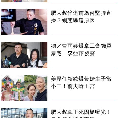
肥大叔猝逝前為何堅持直
播？網悲曝這原因
獨／曹雨婷爆拿工會錢買
豪宅 李亞萍發聲
姜厚任新歡爆帶婚生子當
小三！前夫嗆正宮
肥大叔真正死因疑曝光！