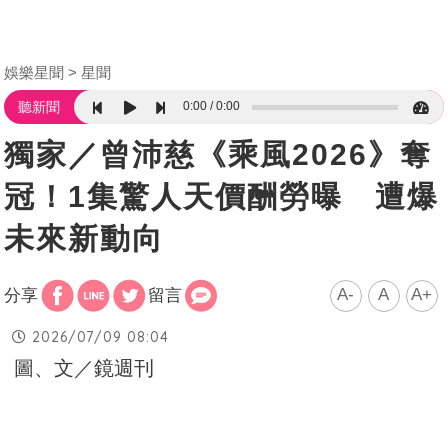
娛樂星聞
星聞
0:00
0:00
聽新聞
獨家／曾沛慈《乘風2026》奪
冠！1集驚人天價酬勞曝 遭爆
未來新動向
A-
A
A+
分享
留言
2026/07/09 08:04
圖、文／鏡週刊