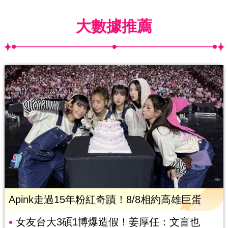
大數據推薦
Apink走過15年粉紅奇蹟！8/8相約高雄巨蛋
女友台大3碩1博爆造假！姜厚任：文盲也