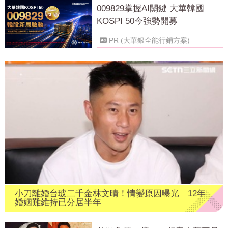
009829掌握AI關鍵 大華韓國
KOSPI 50今強勢開募
PR (大華銀全能行銷方案)
小刀離婚台玻二千金林文晴！情變原因曝光 12年
婚姻難維持已分居半年