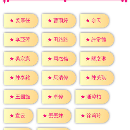
★
余天
★
姜厚任
★
曹雨婷
★
李亞萍
★
田路路
★
許常德
★
吳宗憲
★
周杰倫
★
關之琳
★
陳泰銘
★
馬清偉
★
陳美琪
★
卓偉
★
王國旌
★
潘瑋柏
★
宣云
★
丟丟妹
★
徐莉玲