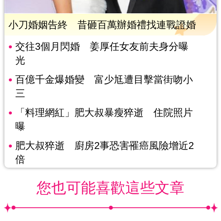
小刀婚姻告終 昔砸百萬辦婚禮找連戰證婚
交往3個月閃婚 姜厚任女友前夫身分曝
光
百億千金爆婚變 富少尪遭目擊當街吻小
三
「料理網紅」肥大叔暴瘦猝逝 住院照片
曝
肥大叔猝逝 廚房2事恐害罹癌風險增近2
倍
您也可能喜歡這些文章