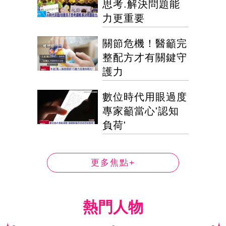
思考.解決問題能
力更重要
關節危機！醫籲完
整配方才有關鍵守
護力
數位時代用眼過度
專家籲當心'認知
負荷'
更多焦點+
熱門人物