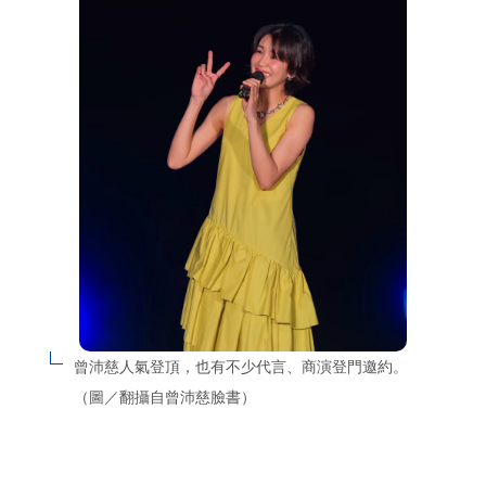
曾沛慈人氣登頂，也有不少代言、商演登門邀約。
（圖／翻攝自曾沛慈臉書）