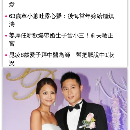
愛
63歲章小蕙吐露心聲：後悔當年嫁給鍾鎮
濤
姜厚任新歡爆帶婚生子當小三！前夫嗆正
宮
昆凌8歲愛子拜中醫為師 幫把脈說中1狀
況