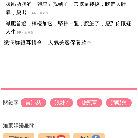
腹部脂肪的「剋星」找到了，常吃這幾物，吃走大肚
囊，瘦出...
PR・新素簡
減肥首選，檸檬加它，堅持一週，腰細了，瘦到你懷疑
人生
PR・新素簡
纖潤鮮銀耳禮盒｜人氣美容保養款
PR
關鍵字
曾沛慈
浪姊7
總冠軍
演唱會
追蹤娛樂星聞