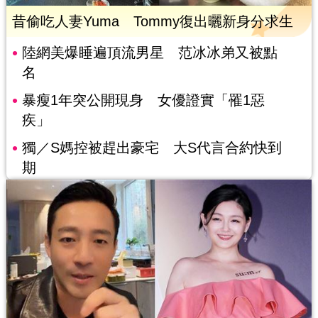
昔偷吃人妻Yuma Tommy復出曬新身分求生
陸網美爆睡遍頂流男星 范冰冰弟又被點
名
暴瘦1年突公開現身 女優證實「罹1惡
疾」
獨／S媽控被趕出豪宅 大S代言合約快到
期