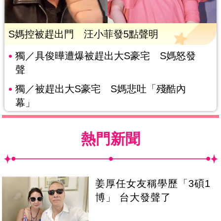
S媽控被趕出門 汪小菲發5點聲明
獨／具俊曄遭爆被趕出大S豪宅 S媽怒發
聲
獨／被趕出大S豪宅 S媽悲吐「殘酷內
幕」
熱門新聞
姜厚任女友稱學歷「3碩1
博」 台大發聲了