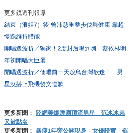
更多鏡週刊報導
結束（浪姐7）後 曾沛慈重整步伐與健康 靠超
慢跑維持體能
開唱遇波折／獨家！2度封后喝到嗨 蔡依林明
年初開唱大巨蛋
開唱遇波折／個唱前一天放鳥台灣歌迷！ 男
星沒搭上飛機發文道歉
更多新聞：
陸網美爆睡遍頂流男星 范冰冰弟
又被點名
更多新聞：
暴瘦1年突公開現身 女優證實「罹