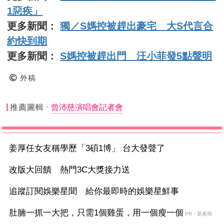
1惡疾」
更多新聞：
獨／S媽控被趕出豪宅 大S代言合
約快到期
更多新聞：
S媽控被趕出門 汪小菲發5點聲明
外稿
推薦圖輯
曾沛慈演唱會記者會
姜厚任女友稱學歷「3碩1博」 台大發聲了
改版大回饋 熱門3C大獎接力送
追蹤訂閱娛樂星聞 給你最即時的娛樂星鮮事
肚腩一抓一大把，只需1個雞蛋，用一個瘦一個
PR・新素簡