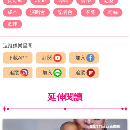
黃奇斌
Juno
專輯
聲帶
老婆
成本
演唱會
記者會
家產
粉絲
歌迷
追蹤娛樂星聞
下載APP
訂閱
加入
追蹤
加入
追蹤
延伸閱讀