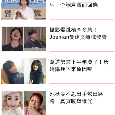
生 李翊君露面回應
攝影爆跳槽李多慧！
Joeman憂建文離職發聲
寫運勢書下半年廢了！唐
綺陽瘦下來原因曝
池秋美不忍出手幫田路
路 真實暖舉曝光