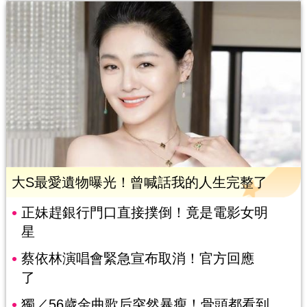
大S最愛遺物曝光！曾喊話我的人生完整了
正妹趕銀行門口直接撲倒！竟是電影女明
星
蔡依林演唱會緊急宣布取消！官方回應
了
獨／56歲金曲歌后突然暴瘦！骨頭都看到