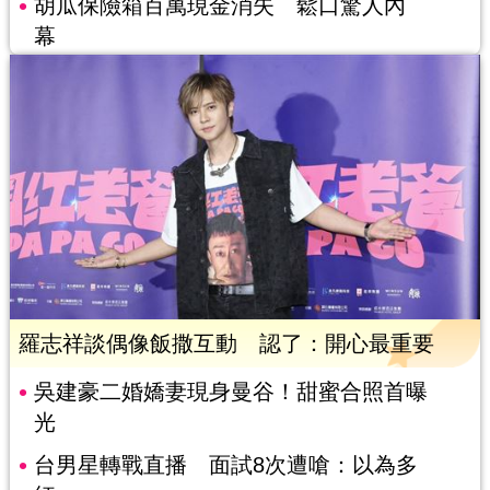
胡瓜保險箱百萬現金消失 鬆口驚人內
幕
羅志祥談偶像飯撒互動 認了：開心最重要
吳建豪二婚嬌妻現身曼谷！甜蜜合照首曝
光
台男星轉戰直播 面試8次遭嗆：以為多