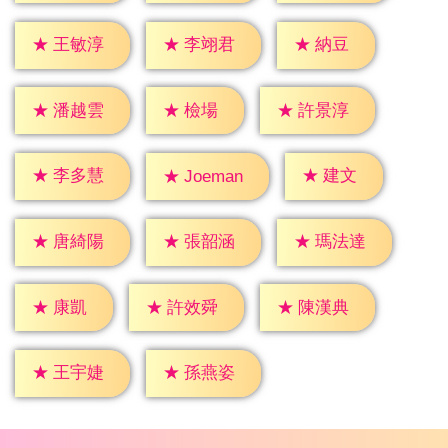
★
納豆
★
王敏淳
★
李翊君
★
檢場
★
潘越雲
★
許景淳
★
建文
★
李多慧
★
Joeman
★
唐綺陽
★
張韶涵
★
瑪法達
★
康凱
★
許效舜
★
陳漢典
★
王宇婕
★
孫燕姿