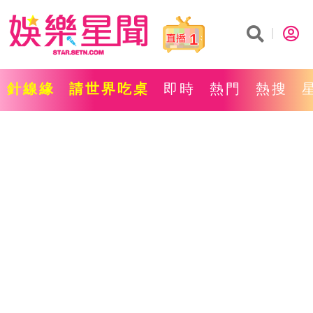
1
針線緣
請世界吃桌
即時
熱門
熱搜