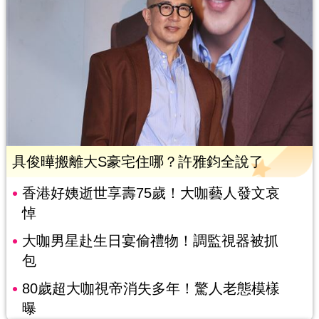
具俊曄搬離大S豪宅住哪？許雅鈞全說了
香港好姨逝世享壽75歲！大咖藝人發文哀
悼
大咖男星赴生日宴偷禮物！調監視器被抓
包
80歲超大咖視帝消失多年！驚人老態模樣
曝