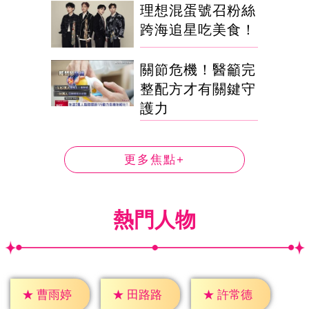
理想混蛋號召粉絲
跨海追星吃美食！
關節危機！醫籲完
整配方才有關鍵守
護力
更多焦點+
熱門人物
★
曹雨婷
★
田路路
★
許常德