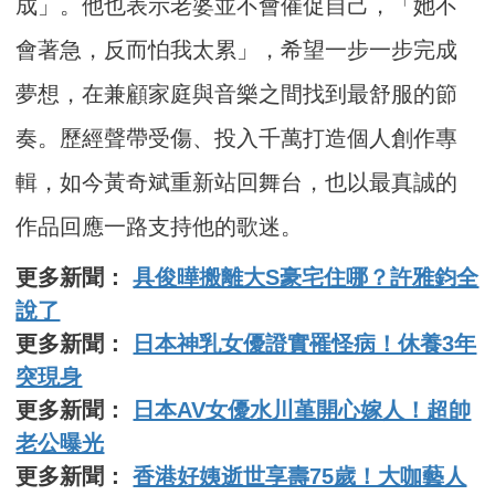
成」。他也表示老婆並不會催促自己，「她不
會著急，反而怕我太累」，希望一步一步完成
夢想，在兼顧家庭與音樂之間找到最舒服的節
奏。歷經聲帶受傷、投入千萬打造個人創作專
輯，如今黃奇斌重新站回舞台，也以最真誠的
作品回應一路支持他的歌迷。
更多新聞：
具俊曄搬離大S豪宅住哪？許雅鈞全
說了
更多新聞：
日本神乳女優證實罹怪病！休養3年
突現身
更多新聞：
日本AV女優水川堇開心嫁人！超帥
老公曝光
更多新聞：
香港好姨逝世享壽75歲！大咖藝人