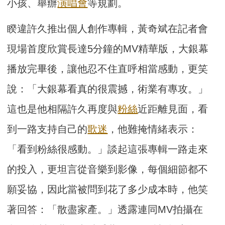
小孩、舉辦
演唱會
等規劃。
睽違許久推出個人創作專輯，黃奇斌在記者會
現場首度欣賞長達5分鐘的MV精華版，大銀幕
播放完畢後，讓他忍不住直呼相當感動，更笑
說：「大銀幕看真的很震撼，術業有專攻。」
這也是他相隔許久再度與
粉絲
近距離見面，看
到一路支持自己的
歌迷
，他難掩情緒表示：
「看到粉絲很感動。」談起這張專輯一路走來
的投入，更坦言從音樂到影像，每個細節都不
願妥協，因此當被問到花了多少成本時，他笑
著回答：「散盡家產。」透露連同MV拍攝在