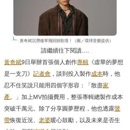
黃奇斌沉潛後單飛回歸歌壇！（圖／環球音樂提供）
請繼續往下閱讀….
黃奇斌
9日舉辦首張個人創作
專輯
《虛華的夢想
是一支刀》
記者會
，談到投入製作
成本
時，他
忍不住笑說只能用四個字形容：「散盡
家
產
。」加上MV拍攝費用，整張專輯總製作成本
突破千萬元。除了分享圓夢歷程，他也透露
聲
帶
恢復近況、
老婆
暖心鼓勵，以及未來是否生