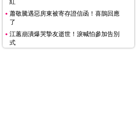
紅
蕭敬騰遇惡房東被寄存證信函！喜鵲回應
了
江蕙崩潰爆哭摯友逝世！淚喊怕參加告別
式