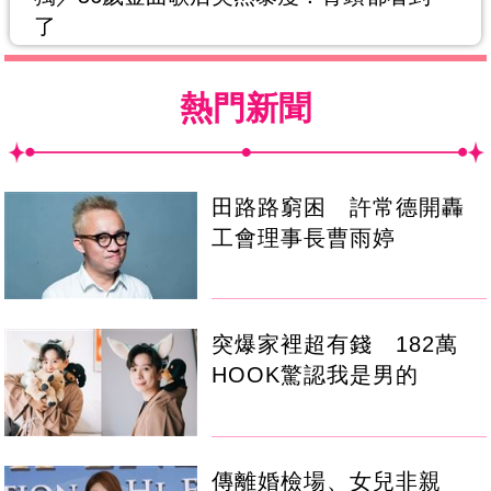
了
熱門新聞
田路路窮困 許常德開轟
工會理事長曹雨婷
突爆家裡超有錢 182萬
HOOK驚認我是男的
傳離婚檢場、女兒非親