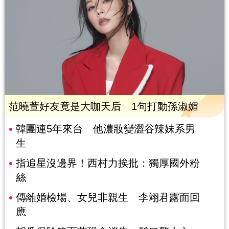
范曉萱好友竟是大咖天后 1句打動孫淑媚
韓團連5年來台 他濃妝變澀谷辣妹系男
生
指追星沒邊界！西村力挨批：獨厚國外粉
絲
傳離婚檢場、女兒非親生 李翊君露面回
應