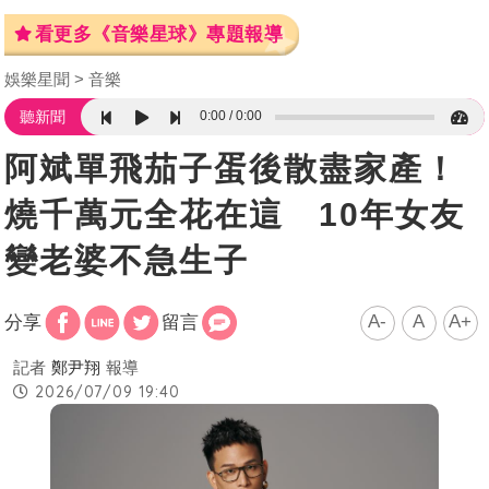
看更多《音樂星球》專題報導
娛樂星聞
音樂
0:00
0:00
聽新聞
阿斌單飛茄子蛋後散盡家產！
燒千萬元全花在這 10年女友
變老婆不急生子
A-
A
A+
分享
留言
記者
鄭尹翔
報導
2026/07/09 19:40