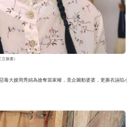
t三立臉書）
惡毒大嫂周秀娟為搶奪當家權，竟企圖動婆婆，更撕衣誣陷