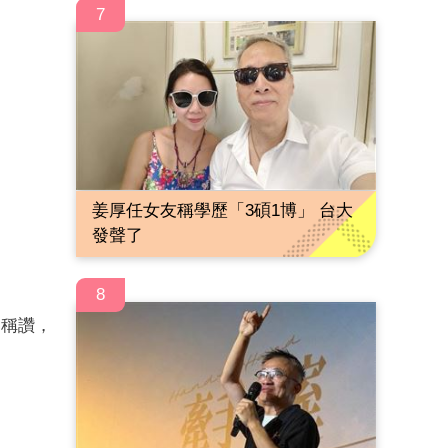
7
姜厚任女友稱學歷「3碩1博」 台大
發聲了
8
的稱讚，