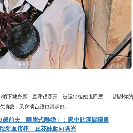
ads拍下她身影，直呼很漂亮，被認出後她也回應：「謝謝你
次演戲，又會演台語也講超好。
9歲前夫「斷崖式離婚」：家中貼滿協議書
實2新血接棒 豆花妹動向曝光