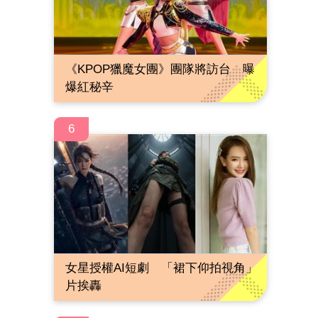
《KPOP獵魔女團》團隊將訪台 曝
爆紅秘辛
6
女星授權AI短劇 「裙下仰拍視角」
片挨轟