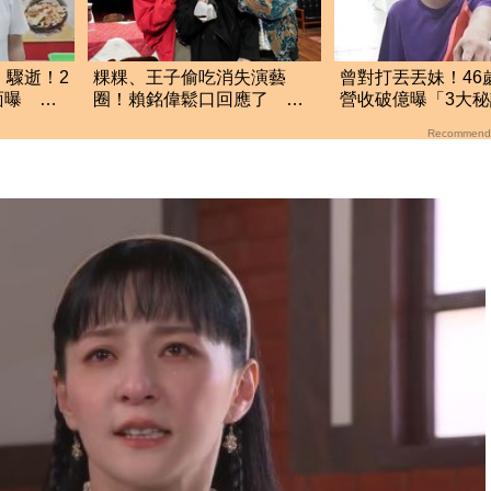
」驟逝！2
粿粿、王子偷吃消失演藝
曾對打丟丟妹！46
面曝 網
圈！賴銘偉鬆口回應了 兩
營收破億曝「3大
人最新近況曝光
瘦猝逝震撼全網
Recommend