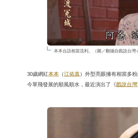
本本台語相當流利。（圖／翻攝自戲說台灣-i
30歲網紅
本本
（
江佑真
）外型亮眼擁有相當多粉
今單飛發展的順風順水，最近演出了《
戲說台灣