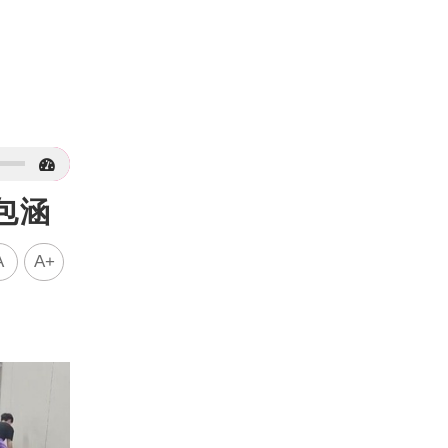
包涵
A
A+