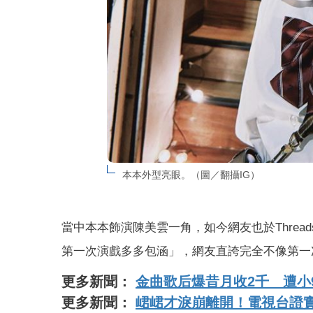
本本外型亮眼。（圖／翻攝IG）
當中本本飾演陳美雲一角，如今網友也於Thre
第一次演戲多多包涵」，網友直誇完全不像第一
更多新聞：
金曲歌后爆昔月收2千 遭小
更多新聞：
峮峮才淚崩離開！電視台證