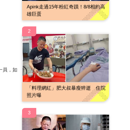
Apink走過15年粉紅奇蹟！8/8相約高
雄巨蛋
2
一員，如
「料理網紅」肥大叔暴瘦猝逝 住院
照片曝
3