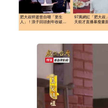
肥大叔猝逝曾自嘲「更生
97萬網紅「肥大叔
人」！浪子回頭創年收破億
天前才直播暴瘦畫
品牌 驚人過往全揭露
淚崩：一路好走