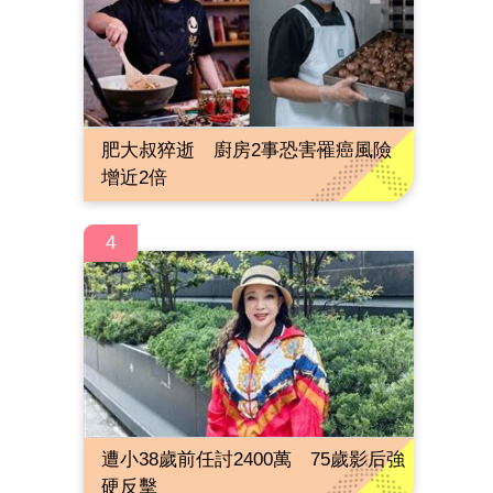
肥大叔猝逝 廚房2事恐害罹癌風險
增近2倍
4
遭小38歲前任討2400萬 75歲影后強
硬反擊