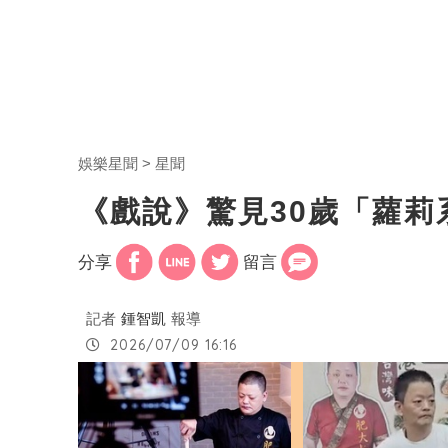
娛樂星聞
星聞
《戲說》驚見30歲「蘿
分享
留言
記者
鍾智凱
報導
2026/07/09 16:16