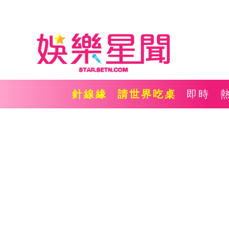
針線緣
請世界吃桌
即時