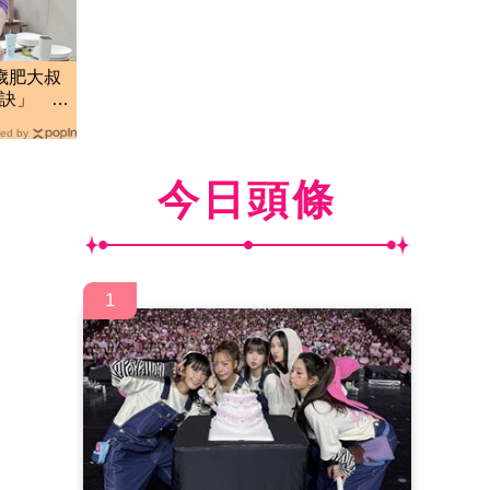
歲肥大叔
秘訣」 暴
ed by
今日頭條
1