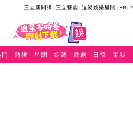
三立新聞網
三立藝能
追蹤娛樂星聞
FB
熱門
熱搜
星聞
綜藝
戲劇
日韓
電影