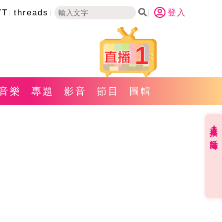
YT
threads
登入
1
音樂
專題
影音
節目
圖輯
直播✦活動