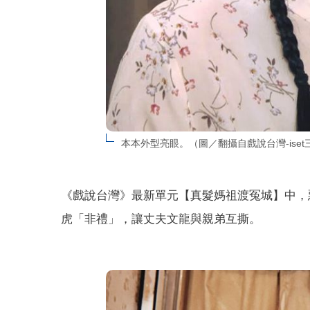
本本外型亮眼。（圖／翻攝自戲說台灣-ise
《戲說台灣》最新單元【真髮媽祖渡冤城】中，
虎「非禮」，讓丈夫文龍與親弟互撕。