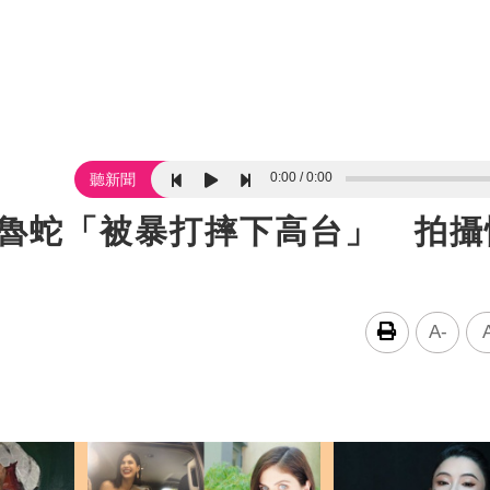
0:00
0:00
聽新聞
淪魯蛇「被暴打摔下高台」 拍攝
A-