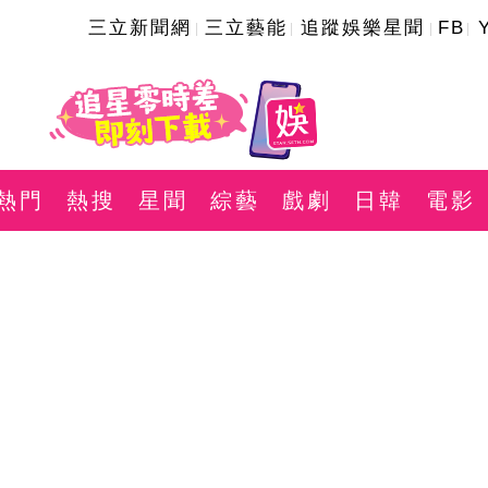
三立新聞網
三立藝能
追蹤娛樂星聞
FB
熱門
熱搜
星聞
綜藝
戲劇
日韓
電影