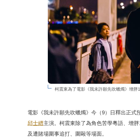
柯震東為了電影《我未許願先吹蠟燭》增胖1
電影《我未許願先吹蠟燭》今（9）日釋出正式
邱士縉
主演。柯震東除了為角色苦學粵語、增胖
及遭賭場圍事追打、圍毆等場面。