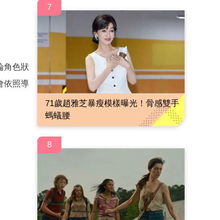
7
論角色狀
會依照導
71歲趙雅芝暴瘦模樣曝光！骨感雙手
螞蟻腰
8