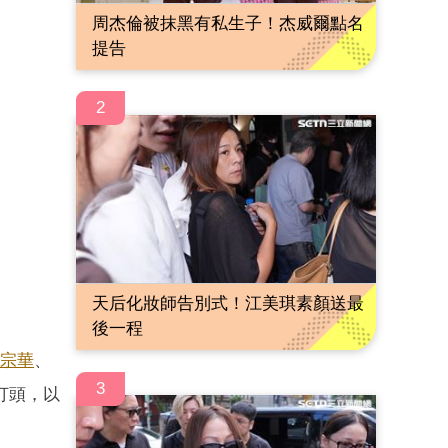
周杰倫被抹黑有私生子！杰威爾點名
提告
2
天后化妝師告別式！江美琪素顏送最
後一程
宗華
、
3
打頭，以