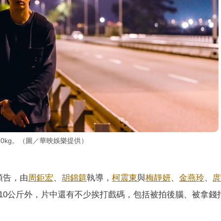
0kg。（圖／華映娛樂提供）
預告，由
周鉅宏
、
胡錦筵
執導，
柯震東
與
梅靜妍
、
金燕玲
、
庹
10公斤外，片中還有不少挨打戲碼，包括被拍後腦、被拿錢