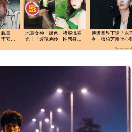
！親畫
地震女神「裸色」禮服洩春
傳遭業界下達「永
 李安認
光！「透視薄紗」性感身材
令」張柏芝親吐心
回憶
走光了
未離開大銀幕
Recommend