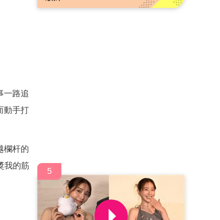
事一路追
而動手打
越欄杆的
獎我的筋
5