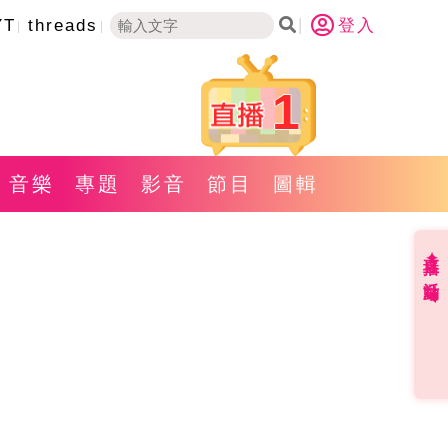
YT
threads
登入
1
音樂
專題
影音
節目
圖輯
直播✦活動