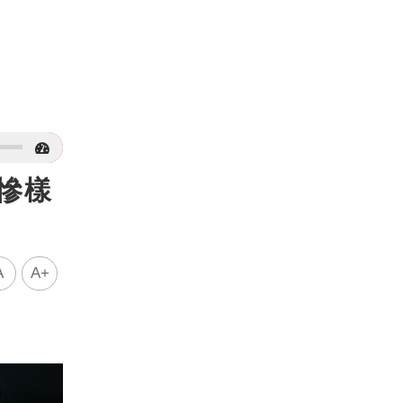
慘樣
A
A+