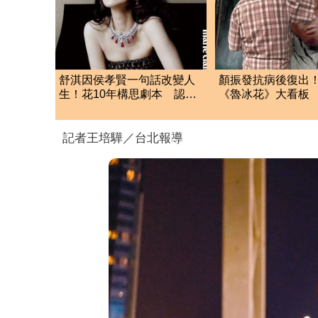
舒淇因侯孝賢一句話改變人
顏振發抗病後復出
生！花10年構思劇本 認
《魯冰花》大看板
了：當演員比較幸福
證電影夢啟蒙地掀
記者王培驊／台北報導