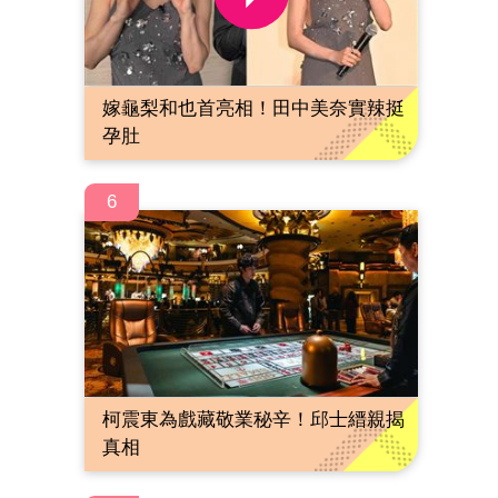
嫁龜梨和也首亮相！田中美奈實辣挺
孕肚
6
柯震東為戲藏敬業秘辛！邱士縉親揭
真相