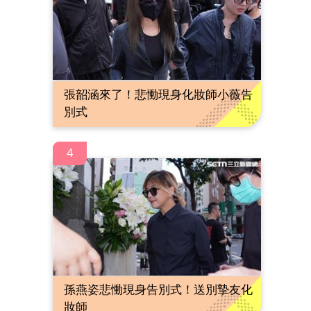
張韶涵來了！悲慟現身化妝師小薇告
別式
4
孫燕姿悲慟現身告別式！送別摯友化
妝師