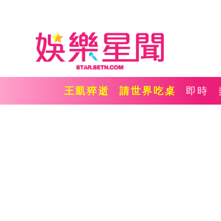
王凱猝逝
請世界吃桌
即時