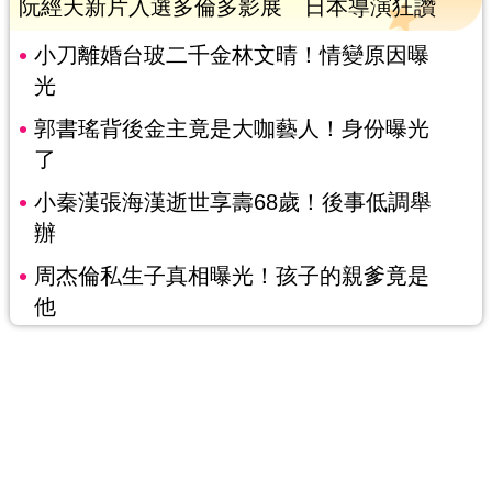
阮經天新片入選多倫多影展 日本導演狂讚
小刀離婚台玻二千金林文晴！情變原因曝
光
郭書瑤背後金主竟是大咖藝人！身份曝光
了
小秦漢張海漢逝世享壽68歲！後事低調舉
辦
周杰倫私生子真相曝光！孩子的親爹竟是
他