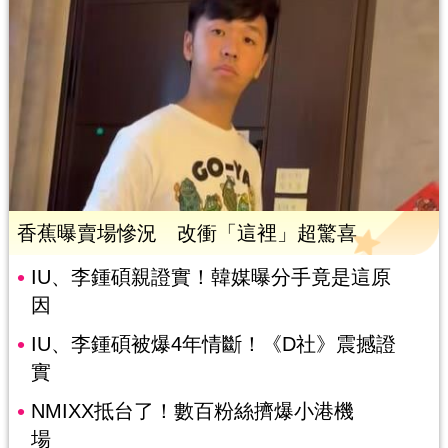
香蕉曝賣場慘況 改衝「這裡」超驚喜
IU、李鍾碩親證實！韓媒曝分手竟是這原
因
IU、李鍾碩被爆4年情斷！《D社》震撼證
實
NMIXX抵台了！數百粉絲擠爆小港機
場