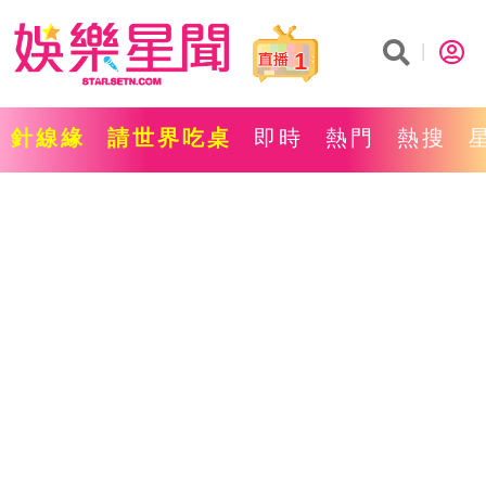
1
針線緣
請世界吃桌
即時
熱門
熱搜