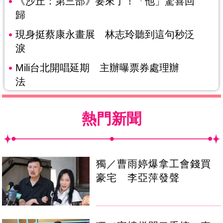
《沙丘：第三部》要來了！「他」驚喜回
歸
現身挺蔡康永畫展 林志玲聽到這句秒泛
淚
Mili台北開唱延期 主辦曝票券處理辦
法
熱門新聞
獨／曹雨婷爆拿工會錢買
豪宅 李亞萍發聲