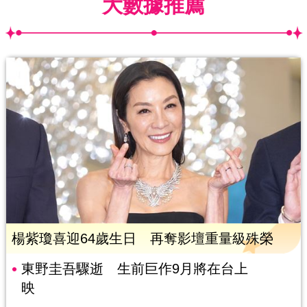
大數據推薦
楊紫瓊喜迎64歲生日 再奪影壇重量級殊榮
東野圭吾驟逝 生前巨作9月將在台上
映