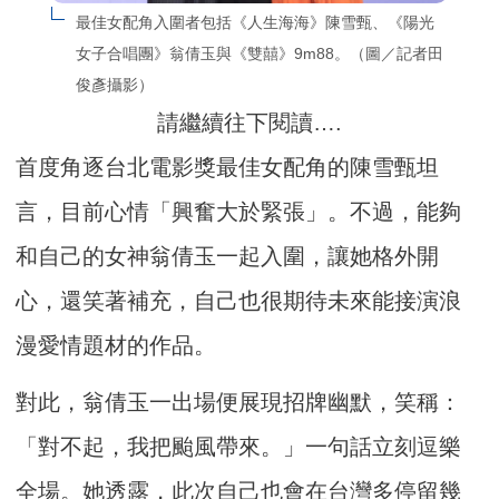
最佳女配角入圍者包括《人生海海》陳雪甄、《陽光
女子合唱團》翁倩玉與《雙囍》9m88。（圖／記者田
俊彥攝影）
請繼續往下閱讀….
首度角逐台北電影獎最佳女配角的陳雪甄坦
言，目前心情「興奮大於緊張」。不過，能夠
和自己的女神翁倩玉一起入圍，讓她格外開
心，還笑著補充，自己也很期待未來能接演浪
漫愛情題材的作品。
對此，翁倩玉一出場便展現招牌幽默，笑稱：
「對不起，我把颱風帶來。」一句話立刻逗樂
全場。她透露，此次自己也會在台灣多停留幾