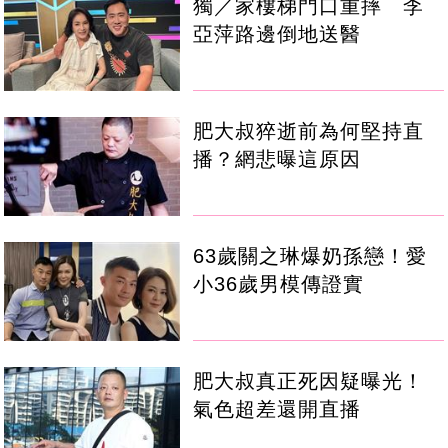
獨／家樓梯門口重摔 李
亞萍路邊倒地送醫
肥大叔猝逝前為何堅持直
播？網悲曝這原因
63歲關之琳爆奶孫戀！愛
小36歲男模傳證實
肥大叔真正死因疑曝光！
氣色超差還開直播