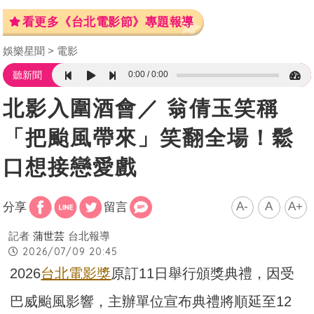
看更多《台北電影節》專題報導
娛樂星聞
電影
0:00
0:00
聽新聞
北影入圍酒會／ 翁倩玉笑稱
「把颱風帶來」笑翻全場！鬆
口想接戀愛戲
A-
A
A+
分享
留言
記者
蒲世芸
台北報導
2026/07/09 20:45
2026
台北電影獎
原訂11日舉行頒獎典禮，因受
巴威颱風影響，主辦單位宣布典禮將順延至12