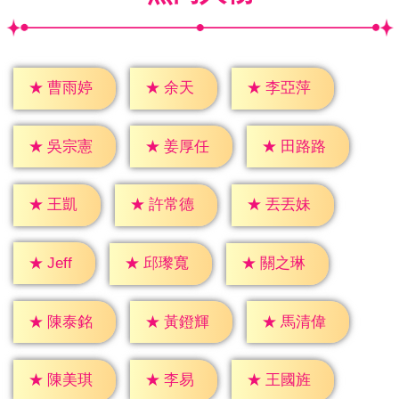
★
余天
★
曹雨婷
★
李亞萍
★
吳宗憲
★
姜厚任
★
田路路
★
王凱
★
許常德
★
丟丟妹
★
Jeff
★
邱瓈寬
★
關之琳
★
陳泰銘
★
黃鐙輝
★
馬清偉
★
李易
★
陳美琪
★
王國旌