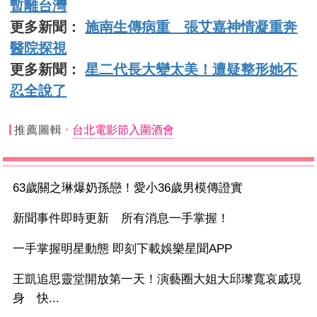
暫離台灣
更多新聞：
施南生傳病重 張艾嘉神情凝重奔
醫院探視
更多新聞：
星二代長大變太美！遭疑整形她不
忍全說了
推薦圖輯
台北電影節入圍酒會
63歲關之琳爆奶孫戀！愛小36歲男模傳證實
新聞事件即時更新 所有消息一手掌握！
一手掌握明星動態 即刻下載娛樂星聞APP
王凱追思靈堂開放第一天！演藝圈大姐大邱瓈寬哀戚現
身 快...