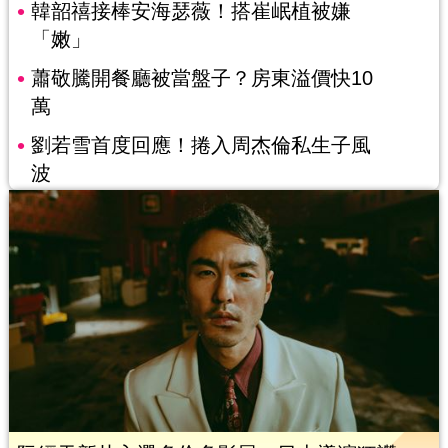
韓韶禧接棒安海瑟薇！搭崔岷植被嫌
「嫩」
蕭敬騰開餐廳被當盤子？房東溢價快10
萬
劉若雪首度回應！捲入周杰倫私生子風
波