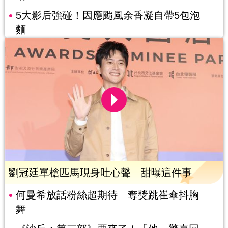
5大影后強碰！因應颱風余香凝自帶5包泡
麵
劉冠廷單槍匹馬現身吐心聲 甜曝這件事
何曼希放話粉絲超期待 奪獎跳崔傘抖胸
舞