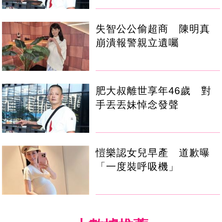
失智公公偷超商 陳明真
崩潰報警親立遺囑
肥大叔離世享年46歲 對
手丟丟妹悼念發聲
愷樂認女兒早產 道歉曝
「一度裝呼吸機」