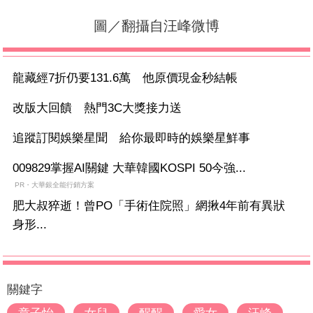
圖／翻攝自汪峰微博
龍藏經7折仍要131.6萬 他原價現金秒結帳
改版大回饋 熱門3C大獎接力送
追蹤訂閱娛樂星聞 給你最即時的娛樂星鮮事
009829掌握AI關鍵 大華韓國KOSPI 50今強...
PR・大華銀全能行銷方案
肥大叔猝逝！曾PO「手術住院照」網揪4年前有異狀
身形...
關鍵字