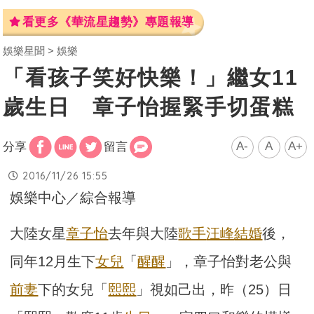
看更多《華流星趨勢》專題報導
娛樂星聞
娛樂
「看孩子笑好快樂！」繼女11
歲生日 章子怡握緊手切蛋糕
A-
A
A+
分享
留言
2016/11/26 15:55
娛樂中心／綜合報導
大陸女星
章子怡
去年與大陸
歌手
汪峰
結婚
後，
同年12月生下
女兒
「
醒醒
」，章子怡對老公與
前妻
下的女兒「
熙熙
」視如己出，昨（25）日