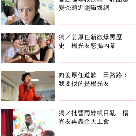
變禿頭近照嚇壞網
獨／姜厚任新歡爆黑歷
史 楊光友怒揭內幕
向姜厚任道歉 田路路：
我要找的是楊光友
獨／批曹雨婷帳目亂 楊
光友再轟余天工會