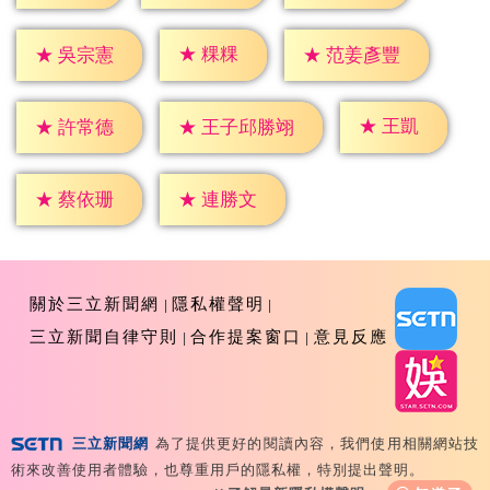
★
粿粿
★
吳宗憲
★
范姜彥豐
★
王凱
★
許常德
★
王子邱勝翊
★
蔡依珊
★
連勝文
關於三立新聞網
隱私權聲明
三立新聞自律守則
合作提案窗口
意見反應
三立新聞網
為了提供更好的閱讀內容，我們使用相關網站技
Copyright ©2026 Sanlih E-Television All Rights
術來改善使用者體驗，也尊重用戶的隱私權，特別提出聲明。
Reserved 版權所有 盜用必究 台北市內湖區舊宗路一段159