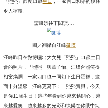
「熙熙」歡度11歲
生日
，一家四口和樂的模樣
令人稱羨。
請繼續往下閱讀….
圖／翻攝自汪峰
微博
汪峰昨日在微博曬出大女兒「熙熙」11歲生日
會的照片，「熙熙」與章子怡、汪峰合照笑得
相當燦爛，一家四口也一同切下生日蛋糕，畫
面十分溫馨，汪峰更寫下：「熙熙寶貝，今天
是你11歲生日！這些年看到你越來越開心，越
來越愛笑，越來越多的光彩和快樂在你眼中綻