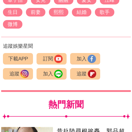
章子怡
女兒
醒醒
愛女
汪峰
生日
前妻
熙熙
結婚
歌手
微博
追蹤娛樂星聞
下載APP
訂閱
加入
追蹤
加入
追蹤
熱門新聞
昔赴陸尋根挨轟 郭品超