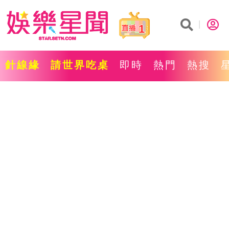
1
針線緣
請世界吃桌
即時
熱門
熱搜