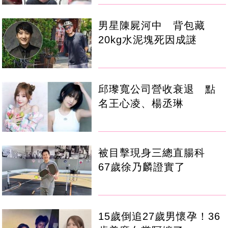
男星陳屍河中 背包藏
20kg水泥塊死因成謎
邱瓈寬公司營收衰退 點
名王心凌、楊丞琳
被目擊現身三總直腸科
67歲徐乃麟證實了
15歲倒追27歲男懷孕！36