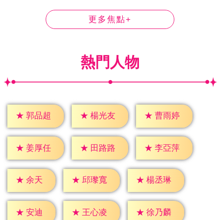
更多焦點+
熱門人物
★
郭品超
★
楊光友
★
曹雨婷
★
姜厚任
★
田路路
★
李亞萍
★
余天
★
邱瓈寬
★
楊丞琳
★
安迪
★
王心凌
★
徐乃麟