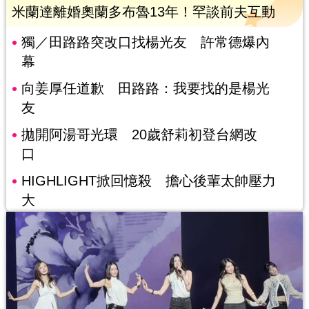
米蘭達離婚奧蘭多布魯13年！罕談前夫互動
獨／田路路突改口找楊光友 許常德爆內
幕
向姜厚任道歉 田路路：我要找的是楊光
友
拋開阿湯哥光環 20歲舒莉初登台網改
口
HIGHLIGHT掀回憶殺 擔心後輩太帥壓力
大