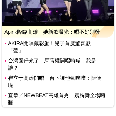
Apink降臨高雄 她新歌曝光：唱不好別發
AKIRA開唱藏彩蛋！兒子首度驚喜獻
「聲」
台灣囡仔來了 馬蒔權開唱嗨喊：我是
誰？
崔立于高雄開唱 台下讓他氣噗噗：隨便
啦
直擊／NEWBEAT高雄首秀 震胸舞全場嗨
翻