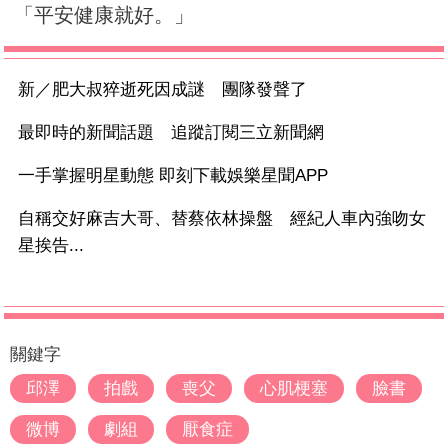
「平安健康就好。」
新／肥大叔猝逝死因成謎 團隊發聲了
最即時的新聞話題 追蹤訂閱三立新聞網
一手掌握明星動態 即刻下載娛樂星聞APP
自稱交好麻吉大哥、替蔡依林操盤 經紀人車內強吻女
星挨告...
關鍵字
邱澤
拍戲
喪父
心肌梗塞
臉書
微博
劇組
厭食症