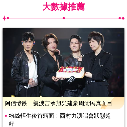
大數據推薦
阿信慘跌 親洩言承旭吳建豪周渝民真面目
粉絲輕生後首露面！西村力演唱會狀態超
好