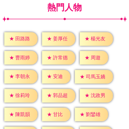
熱門人物
★
田路路
★
姜厚任
★
楊光友
★
周遊
★
曹雨婷
★
許常德
★
安迪
★
李朝永
★
司馬玉嬌
★
徐莉玲
★
郭品超
★
沈政男
★
甘比
★
陳凱韻
★
劉鑾雄