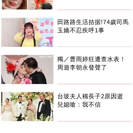
田路路生活拮据!74歲司馬
玉嬌不忍疾呼1事
獨／曹雨婷狂遭查水表！
周遊李朝永發聲了
台玻夫人稱長子2原因逝
兒媳嗆：我不信