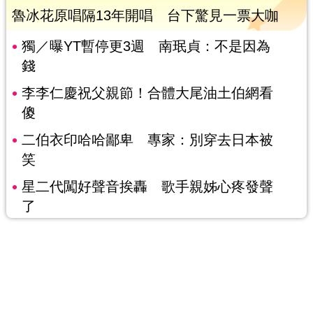
魯冰花原唱隔13年開唱 台下驚見一票大咖
獨／曝YT暫停更3週 南珉貞：不是因為
錢
李李仁慶祝父親節！合體大尾油土伯網看
傻
二伯衣印哈哈鄙卑 專家：別穿去日本被
笑
星二代闖好聲音挨轟 歌手親姊心疼發聲
了