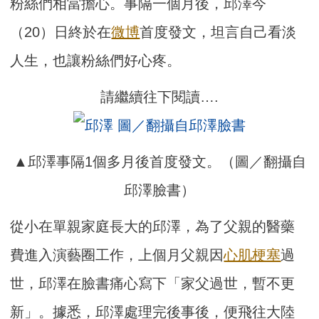
粉絲們相當擔心。事隔一個月後，邱澤今
（20）日終於在
微博
首度發文，坦言自己看淡
人生，也讓粉絲們好心疼。
請繼續往下閱讀….
▲邱澤事隔1個多月後首度發文。（圖／翻攝自
邱澤臉書）
從小在單親家庭長大的邱澤，為了父親的醫藥
費進入演藝圈工作，上個月父親因
心肌梗塞
過
世，邱澤在臉書痛心寫下「家父過世，暫不更
新」。據悉，邱澤處理完後事後，便飛往大陸