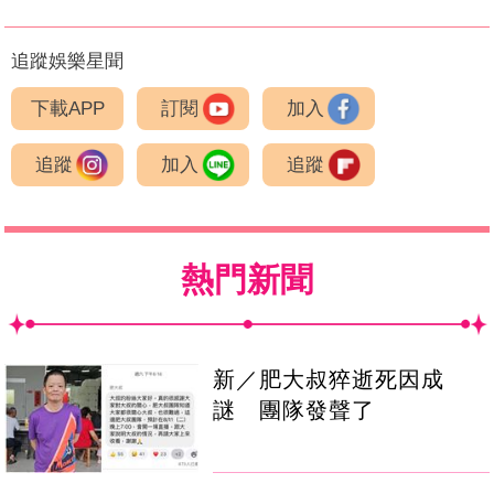
追蹤娛樂星聞
下載APP
訂閱
加入
追蹤
加入
追蹤
熱門新聞
新／肥大叔猝逝死因成
謎 團隊發聲了