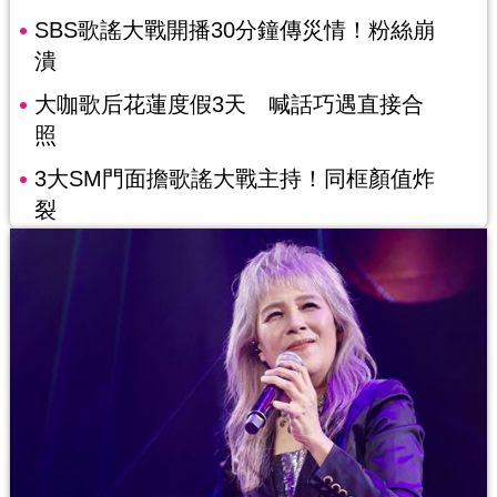
SBS歌謠大戰開播30分鐘傳災情！粉絲崩
潰
大咖歌后花蓮度假3天 喊話巧遇直接合
照
3大SM門面擔歌謠大戰主持！同框顏值炸
裂