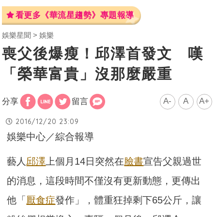
看更多《華流星趨勢》專題報導
娛樂星聞
娛樂
喪父後爆瘦！邱澤首發文 嘆
「榮華富貴」沒那麼嚴重
A-
A
A+
分享
留言
2016/12/20 23:09
娛樂中心／綜合報導
藝人
邱澤
上個月14日突然在
臉書
宣告父親過世
的消息，這段時間不僅沒有更新動態，更傳出
他「
厭食症
發作」，體重狂掉剩下65公斤，讓