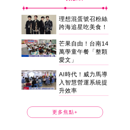
理想混蛋號召粉絲
跨海追星吃美食！
芒果自由！台南14
萬學童午餐「整顆
愛文」
AI時代！威力馬導
入智慧營運系統提
升效率
更多焦點+