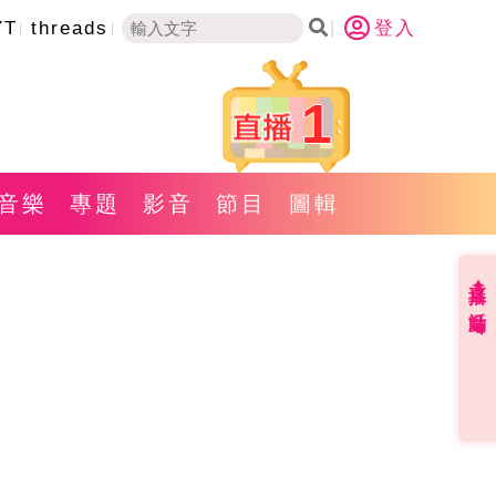
YT
threads
登入
1
音樂
專題
影音
節目
圖輯
直播✦活動