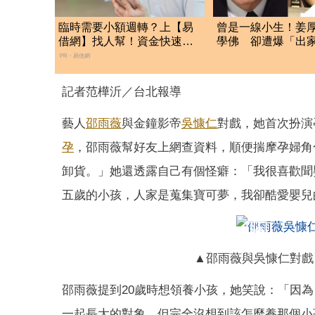
臨時需要小額週轉？上【易
曾是一線小生！姜
借網】找人幫！資金快速到
學佛 卻遭爆「出
位
了」
PR・易借網
記者范樺沂／台北報導
藝人
邵雨薇
與金鐘影帝
吳慷仁
對戲，她首次扮演
孕
，邵雨薇幫好友上網查資料，順便揣摩孕婦角
卸貨。」她還透露自己有個怪癖：「我很喜歡聞
五歲的小孩，人家是蒐集寶可夢，我卻酷愛嬰兒
▲邵雨薇與吳慷仁對戲
邵雨薇提到20歲時想領養小孩，她笑說：「因
一起長大的對象，但完全沒想到該怎麼養那個小