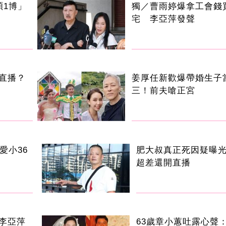
碩1博」
獨／曹雨婷爆拿工會錢
宅 李亞萍發聲
直播？
姜厚任新歡爆帶婚生子
三！前夫嗆正宮
愛小36
肥大叔真正死因疑曝
超差還開直播
李亞萍
63歲章小蕙吐露心聲