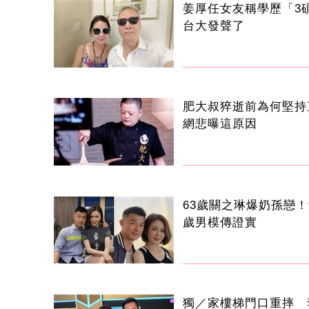
姜厚任女友稱學歷「3
台大發聲了
肥大叔猝逝前為何堅持
網悲曝這原因
63歲關之琳爆奶孫戀！
歲男模傳證實
獨／家樓梯門口重摔 