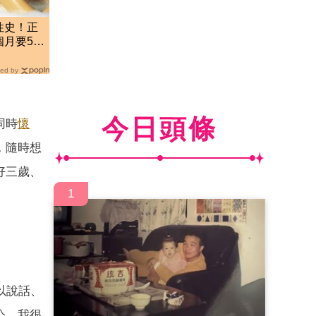
性史！正
月要52
ed by
今日頭條
同時
懷
，隨時想
好三歲、
1
以說話、
公，我很