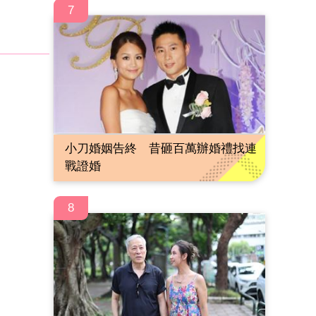
7
小刀婚姻告終 昔砸百萬辦婚禮找連
戰證婚
8