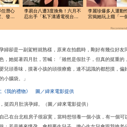
厚任潛心
李易台八遭3度換角！六月不
李麗珍爆多人運動
家、發瘋
忍出手「私下溝通電視台」
宮揭她玩上癮「一個
婚變內幕曝光了
次」榨乾情夫
Recommend
孕婦卻是一副駕輕就熟樣，原來在拍戲時，剛好有幾位好友
色，她挺著四月肚，苦喊：「雖然是假肚子，但真的挺重的
嬰兒頭香味，摸著小孩的頭很療癒，連不認識的都想摸，偏
的小腦袋。」
，挺四月肚演孕婦。（圖／緯來電影提供）
為自己在台北租房子很寂寞，當時想領養一個小孩，有一個可
孩；若是將來懷孕，會想要生兒子，擔心生女兒會跟我搶老