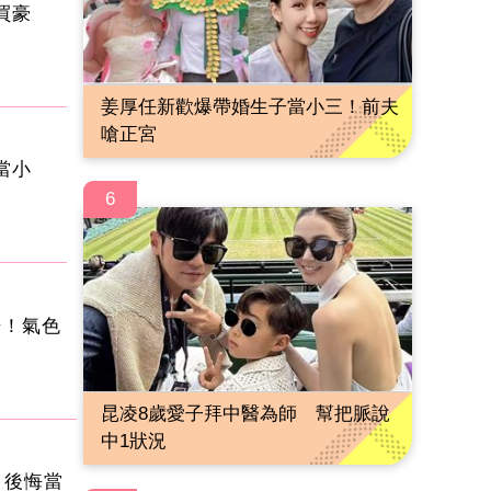
買豪
姜厚任新歡爆帶婚生子當小三！前夫
嗆正宮
當小
6
光！氣色
昆凌8歲愛子拜中醫為師 幫把脈說
中1狀況
：後悔當