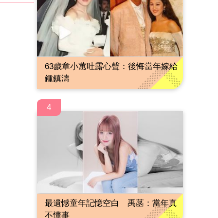
63歲章小蕙吐露心聲：後悔當年嫁給
鍾鎮濤
4
最遺憾童年記憶空白 禹菡：當年真
不懂事