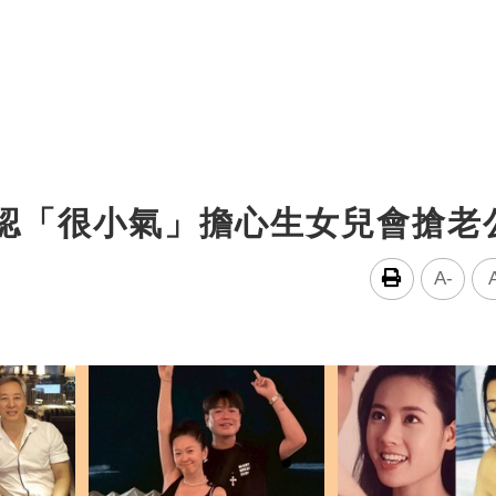
自認「很小氣」擔心生女兒會搶老
A-