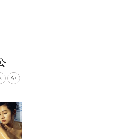
公
A
A+