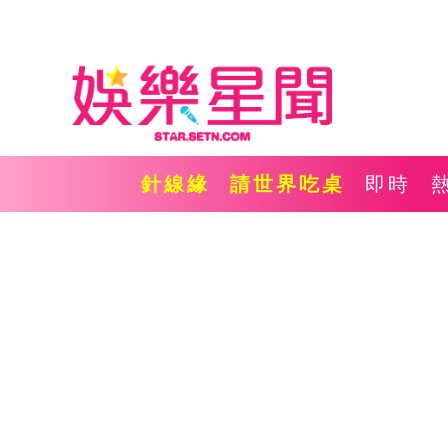
針線緣
請世界吃桌
即時