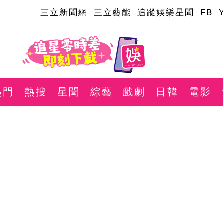
三立新聞網
三立藝能
追蹤娛樂星聞
FB
熱門
熱搜
星聞
綜藝
戲劇
日韓
電影