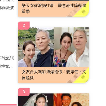
樂天女孩淚揭往事 愛意表達障礙遭
邵雨薇孩
重擊
2
不說氣話
當空氣，
女友台大3碩1博爆造假！姜厚任：文
盲也愛
3