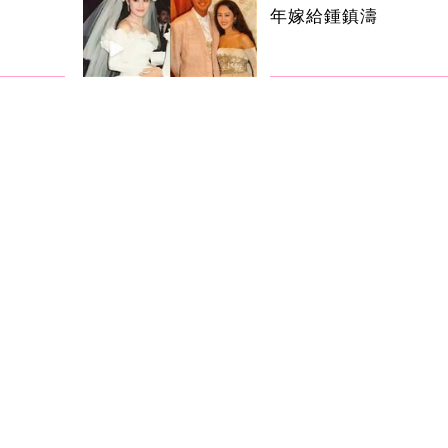
年嫁給鍾鎮濤