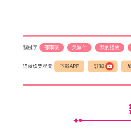
關鍵字
邵雨薇
吳慷仁
我的禮物
追蹤娛樂星聞
下載APP
訂閱