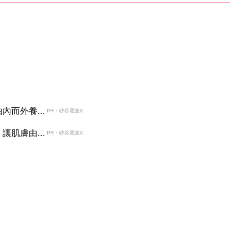
而外養...
PR・矽谷電波X
肌膚由...
PR・矽谷電波X