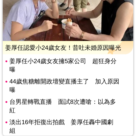
姜厚任認愛小24歲女友！昔吐未婚原因曝光
姜厚任小24歲女友擁5家公司 超狂身分
曝
44歲焦糖離開政壇變直播主了 加入原因
曝
台男星轉戰直播 面試8次遭嗆：以為多
紅
淡出16年拒復出拍戲 姜厚任轟中國劇
組