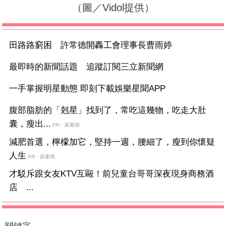
（圖／Vidol提供）
田路路窮困 許常德開轟工會理事長曹雨婷
最即時的新聞話題 追蹤訂閱三立新聞網
一手掌握明星動態 即刻下載娛樂星聞APP
腹部脂肪的「剋星」找到了，常吃這幾物，吃走大肚
囊，瘦出...
PR・新素簡
減肥首選，檸檬加它，堅持一週，腰細了，瘦到你懷疑
人生
PR・新素簡
才駁斥跟女友KTV互毆！前兒童台哥哥深夜現身商務酒
店 ...