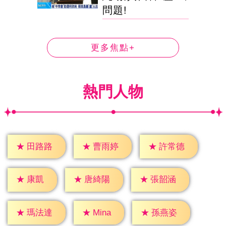
問題!
更多焦點+
熱門人物
★
田路路
★
曹雨婷
★
許常德
★
康凱
★
唐綺陽
★
張韶涵
★
Mina
★
瑪法達
★
孫燕姿