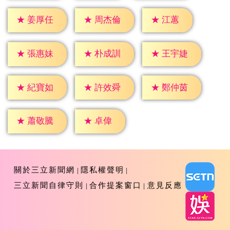
★
江蕙
★
姜厚任
★
周杰倫
★
張惠妹
★
朴成訓
★
王宇婕
★
紀寶如
★
許效舜
★
鄭仲茵
★
卓偉
★
蕭敬騰
關於三立新聞網
隱私權聲明
三立新聞自律守則
合作提案窗口
意見反應