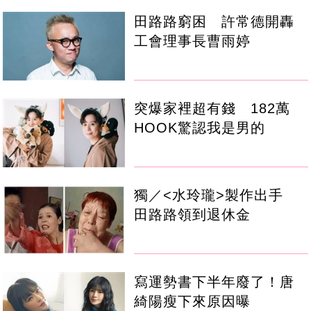
田路路窮困 許常德開轟
工會理事長曹雨婷
突爆家裡超有錢 182萬
HOOK驚認我是男的
獨／<水玲瓏>製作出手
田路路領到退休金
寫運勢書下半年廢了！唐
綺陽瘦下來原因曝