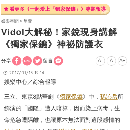
看更多《一起愛上「獨家保鑣」》專題報導
娛樂星聞
星聞
Vidol大解秘！家銳現身講解
《獨家保鑣》神祕防護衣
A-
A
A+
分享
留言
2017/01/13 19:14
娛樂中心／綜合報導
三立、東森8點華劇《
獨家保鑣
》中，
孫沁岳
所
飾演的「國隆」遭人暗算，因而染上病毒，生
命危急遭隔離，也讓原本無法面對這段感情的