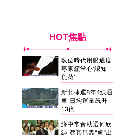
HOT焦點
數位時代用眼過度
專家籲當心'認知
負荷'
新北捷運8年4線通
車 日均運量飆升
13倍
綠中常會助選何欣
純 蔡其昌轟"盧"出