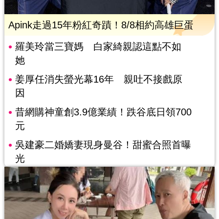
Apink走過15年粉紅奇蹟！8/8相約高雄巨蛋
羅美玲當三寶媽 白家綺親認這點不如
她
姜厚任消失螢光幕16年 親吐不接戲原
因
昔網購神童創3.9億業績！跌谷底日領700
元
吳建豪二婚嬌妻現身曼谷！甜蜜合照首曝
光