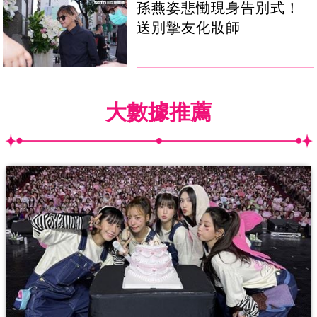
孫燕姿悲慟現身告別式！
送別摯友化妝師
大數據推薦