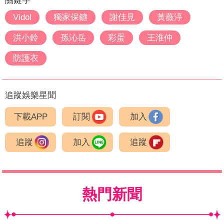
關鍵字
Vidol
獨家保鑣
謝佳見
黃薇渟
洪小鈴
孫沁岳
彩蛋
王淮仲
防護衣
追蹤娛樂星聞
下載APP
訂閱
加入
追蹤
加入
追蹤
熱門新聞