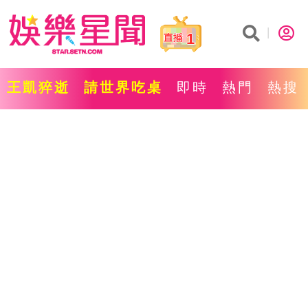
1
王凱猝逝
請世界吃桌
即時
熱門
熱搜