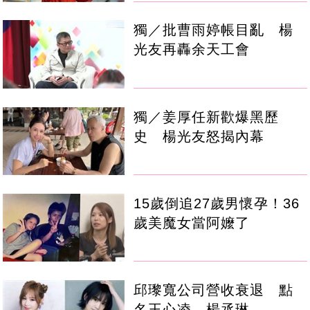
獨／批曹雨婷帳目亂 楊
光友再轟余天工會
獨／姜厚任新歡爆黑歷
史 楊光友怒揭內幕
15歲倒追27歲男懷孕！36
歲美魔女當阿嬤了
邱瓈寬公司營收衰退 點
名王心凌、楊丞琳