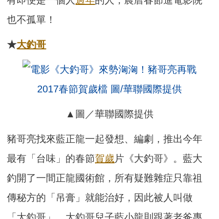
有即便是一個人
過年
的人，農曆春節進電影院
也不孤單！
★
大釣哥
▲圖／華聯國際提供
豬哥亮找來藍正龍一起發想、編劇，推出今年
最有「台味」的春節
賀歲
片《大釣哥》。藍大
釣開了一間正龍國術館，所有疑難雜症只靠祖
傳秘方的「吊膏」就能治好，因此被人叫做
「大釣哥」。大釣哥兒子藍小龍則跟著老爸專