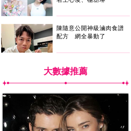
陳隨意公開神級滷肉食譜
配方 網全暴動了
大數據推薦