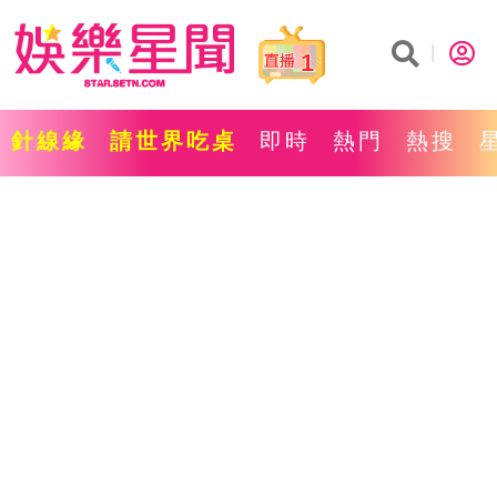
1
針線緣
請世界吃桌
即時
熱門
熱搜