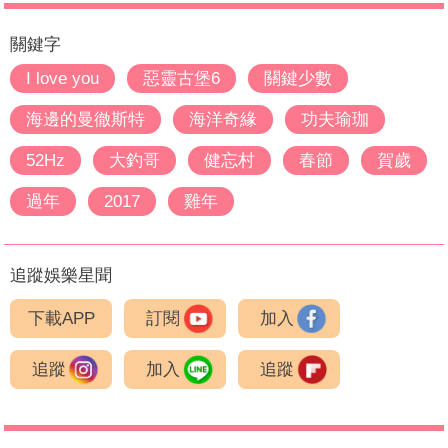
關鍵字
I love you
惡靈古堡6
關鍵少數
海邊的曼徹斯特
海洋奇緣
功夫瑜珈
52Hz
大釣哥
健忘村
春節
賀歲
過年
2017
雞年
追蹤娛樂星聞
下載APP
訂閱
加入
追蹤
加入
追蹤