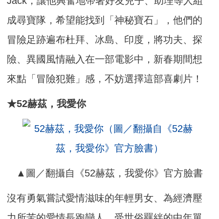
Jack，讓他興奮地帶著好友兒子、助理等人組
成尋寶隊，希望能找到「神秘寶石」，他們的
冒險足跡遍布杜拜、冰島、印度，將功夫、探
險、異國風情融入在一部電影中，新春期間想
來點「冒險犯難」感，不妨選擇這部喜劇片！
★52赫茲，我愛你
▲圖／翻攝自《52赫茲，我愛你》官方臉書
沒有勇氣嘗試愛情滋味的年輕男女、為經濟壓
力所苦的愛情長跑戀人、受世俗羈絆的中年單