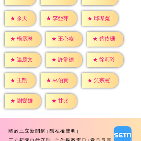
★
余天
★
李亞萍
★
邱瓈寬
★
楊丞琳
★
王心凌
★
蔡依珊
★
連勝文
★
許常德
★
徐莉玲
★
王凱
★
林伯實
★
吳宗憲
★
甘比
★
劉鑾雄
關於三立新聞網
隱私權聲明
三立新聞自律守則
合作提案窗口
意見反應