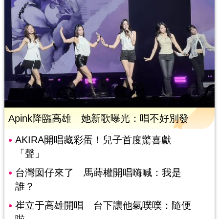
Apink降臨高雄 她新歌曝光：唱不好別發
AKIRA開唱藏彩蛋！兒子首度驚喜獻
「聲」
台灣囡仔來了 馬蒔權開唱嗨喊：我是
誰？
崔立于高雄開唱 台下讓他氣噗噗：隨便
啦