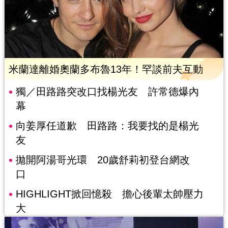
米蘭達離婚奧蘭多布魯13年！罕談前夫互動
獨／田路路突改口找楊光友 許常德爆內
幕
向姜厚任道歉 田路路：我要找的是楊光
友
拋開阿湯哥光環 20歲舒莉初登台網改
口
HIGHLIGHT掀回憶殺 擔心後輩太帥壓力
大