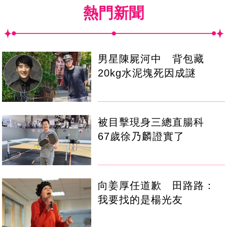
熱門新聞
男星陳屍河中 背包藏
20kg水泥塊死因成謎
被目擊現身三總直腸科
67歲徐乃麟證實了
向姜厚任道歉 田路路：
我要找的是楊光友