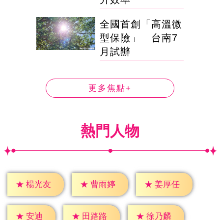
全國首創「高溫微
型保險」 台南7
月試辦
更多焦點+
熱門人物
★
楊光友
★
曹雨婷
★
姜厚任
★
安迪
★
田路路
★
徐乃麟