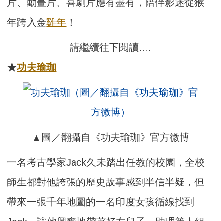
片、動畫片、喜劇片應有盡有，陪伴影迷從猴
年跨入金
雞年
！
請繼續往下閱讀….
★
功夫瑜珈
▲圖／翻攝自《功夫瑜珈》官方微博
一名考古學家Jack久未踏出任教的校園，全校
師生都對他誇張的歷史故事感到半信半疑，但
帶來一張千年地圖的一名印度女孩循線找到