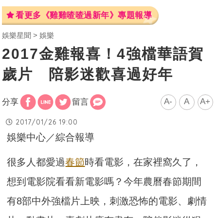
看更多《雞雞喳喳過新年》專題報導
娛樂星聞
娛樂
2017金雞報喜！4強檔華語賀
歲片 陪影迷歡喜過好年
A-
A
A+
分享
留言
2017/01/26 19:00
娛樂中心／綜合報導
很多人都愛過
春節
時看電影，在家裡窩久了，
想到電影院看看新電影嗎？今年農曆春節期間
有8部中外強檔片上映，刺激恐怖的電影、劇情