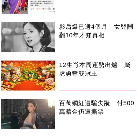
影后爆已逝4個月 女兒鬧
翻10年才知真相
12生肖本周運勢出爐 屬
虎勇奪雙冠王
百萬網紅遭騙失蹤 付500
萬贖金仍遭撕票