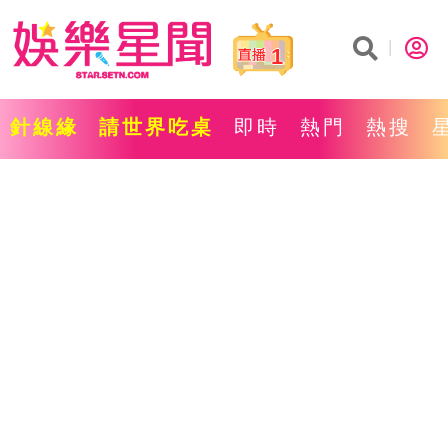
1
針線緣
請世界吃桌
即時
熱門
熱搜