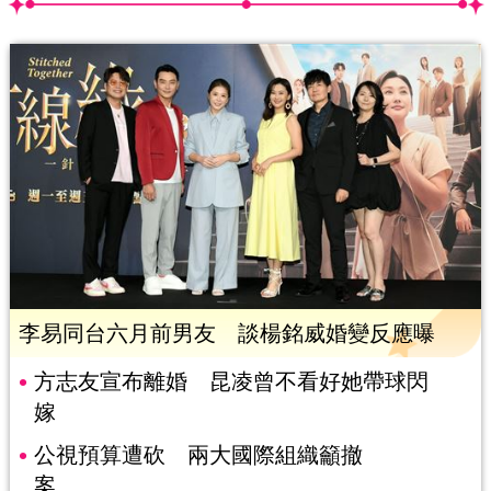
李易同台六月前男友 談楊銘威婚變反應曝
方志友宣布離婚 昆凌曾不看好她帶球閃
嫁
公視預算遭砍 兩大國際組織籲撤
案