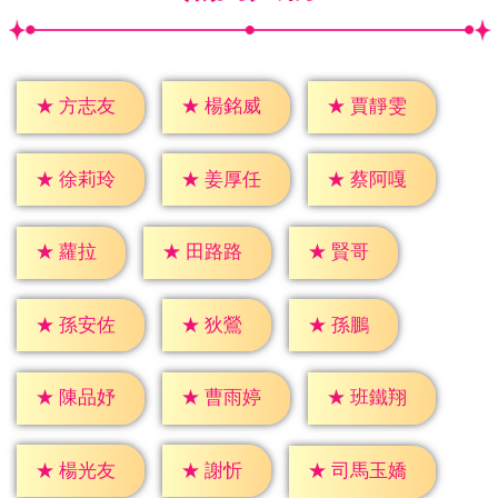
★
方志友
★
楊銘威
★
賈靜雯
★
徐莉玲
★
姜厚任
★
蔡阿嘎
★
蘿拉
★
賢哥
★
田路路
★
狄鶯
★
孫鵬
★
孫安佐
★
陳品妤
★
曹雨婷
★
班鐵翔
★
謝忻
★
楊光友
★
司馬玉嬌