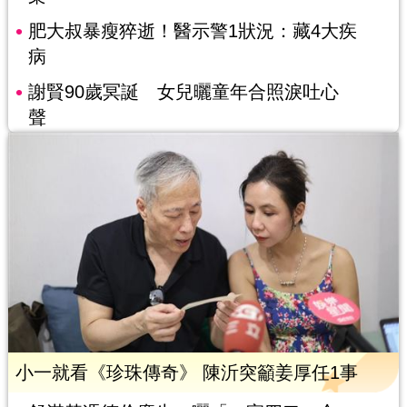
肥大叔暴瘦猝逝！醫示警1狀況：藏4大疾
病
謝賢90歲冥誕 女兒曬童年合照淚吐心
聲
小一就看《珍珠傳奇》 陳沂突籲姜厚任1事