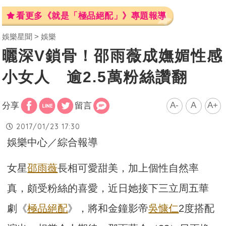
看更多《就是「極品絕配」》專題報導
娛樂星聞
娛樂
曬深V鎖骨！邵雨薇成嫵媚性感
小女人 逾2.5萬粉絲讚翻
A-
A
A+
分享
留言
2017/01/23 17:30
娛樂中心／綜合報導
女星
邵雨薇
長相可愛甜美，加上個性自然率
真，頗受粉絲的喜愛，近日她接下三立周五華
劇《
極品絕配
》，將和金鐘影帝
吳慷仁
2度搭配