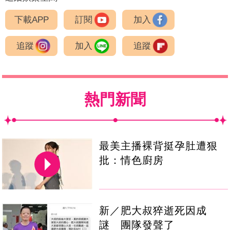
下載APP
訂閱
加入
追蹤
加入
追蹤
熱門新聞
最美主播裸背挺孕肚遭狠
批：情色廚房
新／肥大叔猝逝死因成
謎 團隊發聲了