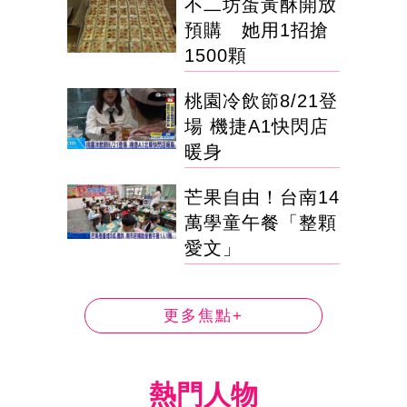
不二坊蛋黃酥開放
預購 她用1招搶
1500顆
桃園冷飲節8/21登
場 機捷A1快閃店
暖身
芒果自由！台南14
萬學童午餐「整顆
愛文」
更多焦點+
熱門人物