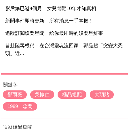
影后爆已逝4個月 女兒鬧翻10年才知真相
新聞事件即時更新 所有消息一手掌握！
追蹤訂閱娛樂星聞 給你最即時的娛樂星鮮事
昔赴陸尋根稱：在台灣靈魂沒回家 郭品超「突變大禿
頭」近...
關鍵字
邵雨薇
吳慷仁
極品絕配
大頭貼
1989一念間
追蹤娛樂星聞