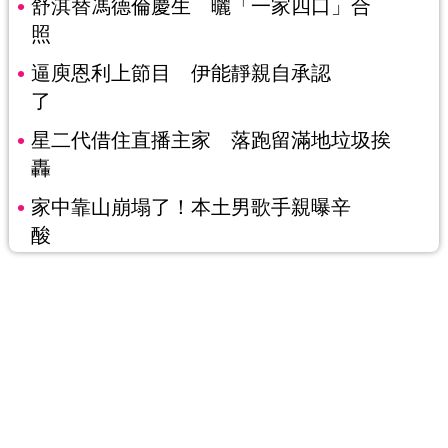
舒淇替馮德倫慶生 曬「一家四口」合
照
逼庾恩利上節目 伊能靜親自承認
了
星二代借住直播主家 落跑留滿地垃圾挨
轟
家中靠山崩塌了！本土男歌手親曝辛
酸